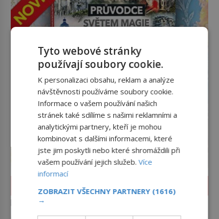
Tyto webové stránky
používají soubory cookie.
K personalizaci obsahu, reklam a analýze
návštěvnosti používáme soubory cookie.
Informace o vašem používání našich
stránek také sdílíme s našimi reklamními a
analytickými partnery, kteří je mohou
kombinovat s dalšími informacemi, které
jste jim poskytli nebo které shromáždili při
vašem používání jejich služeb.
Více
informací
HISTORIE
ZOBRAZIT VŠECHNY PARTNERY
(1616)
→
Římské ghetto: Místo, kam
papež kamenem dohodil