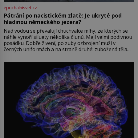
epochalnisvet.cz
Pátrání po nacistickém zlatě: Je ukryté pod
hladinou německého jezera?
Nad vodou se převalují chuchvalce mlhy, ze kterých se
náhle vynoří siluety několika člunů. Mají velmi podivnou
posádku. Dobře živení, po zuby ozbrojení muži v
černých uniformách a na straně druhé: zubožená těla
oblečená v chatrných vězeňských hadrech. Co tato
přízračná scéna znamená? Je jaro roku 1945, druhá
světová válka se chýlí ke konci. Jezero Stolpsee