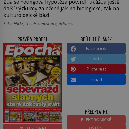
Zda se Youngova hypotéza potvrdí, ukážou ještě
další výzkumy založené jak na biologické, tak na
kulturologické bázi.
Foto: Flickr, theafricanculture, drlanzer
PRÁVĚ V PRODEJI
SDÍLEJTE ČLÁNEK
Facebook
Twitter
Pinterest
Email
PŘEDPLATNÉ
ELEKTRONICKÉ
PROLISTOVAT
TIŠTĚNÉ