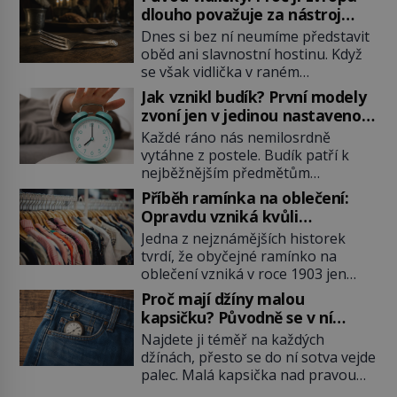
dlouho považuje za nástroj
samotného satana?
Dnes si bez ní neumíme představit
oběd ani slavnostní hostinu. Když
se však vidlička v raném
středověku objevuje na evropských
Jak vznikl budík? První modely
stolech, vzbuzuje pohoršení,
zvoní jen v jedinou nastavenou
posměch i strach. Mnozí duchovní ji
hodinu
Každé ráno nás nemilosrdně
označují za projev pýchy a
vytáhne z postele. Budík patří k
zbytečného přepychu, někteří
nejběžnějším předmětům
dokonce za nástroj ďábla. Trvá
domácnosti, jeho cesta k dnešní
téměř sedm století, než se z
Příběh ramínka na oblečení:
podobě je ale překvapivě dlouhá.
opovrhovaného předmětu stává
Opravdu vzniká kvůli
První lidé se probouzejí podle
nepostradatelná součást stolování.
zapomenutému kabátu?
Jedna z nejznámějších historek
slunce, kohoutů nebo kostelních
První […]
tvrdí, že obyčejné ramínko na
zvonů. Když se konečně objeví
oblečení vzniká v roce 1903 jen
první skutečný mechanický budík,
proto, že zaměstnanec americké
má jednu zásadní nevýhodu,
Proč mají džíny malou
továrny nenajde volný věšák na
zazvoní pouze ve čtyři hodiny ráno
kapsičku? Původně se v ní
kabát. Je to ale skutečně pravda?
a jiný čas nastavit neumí. […]
schovávají kapesní hodinky, ne
Najdete ji téměř na každých
Historici upozorňují, že příběh je
mince
džínách, přesto se do ní sotva vejde
zčásti legendou. Moderní drátěné
palec. Malá kapsička nad pravou
ramínko skutečně vzniká na
přední kapsou budí zvědavost už