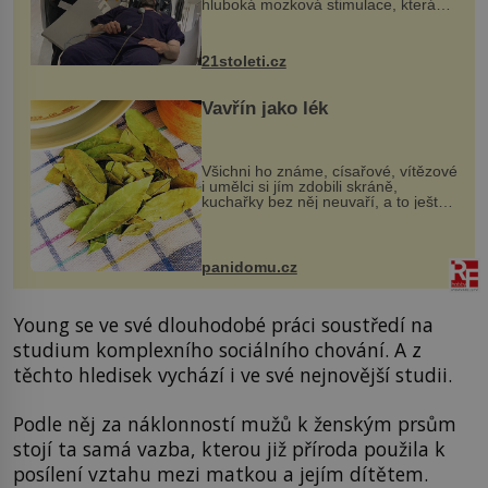
hluboká mozková stimulace, která
však vyžaduje vysoce invazivní
zákrok. Ultrazvuk zase není vhodný
k dostatečně přesnému zacílení ...
21stoleti.cz
Vavřín jako lék
Všichni ho známe, císařové, vítězové
i umělci si jím zdobili skráně,
kuchařky bez něj neuvaří, a to ještě
nevíte, že bobkový list může výrazně
zmírnit některé naše neduhy.
Obsahuje v malém množství ně...
panidomu.cz
Young se ve své dlouhodobé práci soustředí na
studium komplexního sociálního chování. A z
těchto hledisek vychází i ve své nejnovější studii.
Podle něj za náklonností mužů k ženským prsům
stojí ta samá vazba, kterou již příroda použila k
posílení vztahu mezi matkou a jejím dítětem.