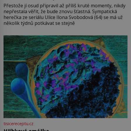
Přestože jí osud připravil až příliš kruté momenty, nikdy
nepřestala věřit, že bude znovu šťastná. Sympatická
herečka ze seriálu Ulice Ilona Svobodová (64) se má už
několik týdnů potkávat se stejně
tisicereceptu.cz
Hříbková omáčka