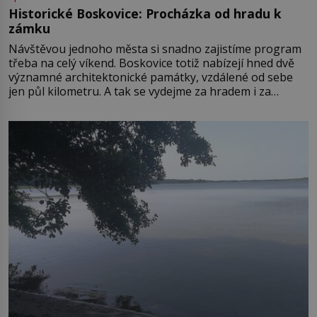
Historické Boskovice: Procházka od hradu k
zámku
Návštěvou jednoho města si snadno zajistíme program
třeba na celý víkend. Boskovice totiž nabízejí hned dvě
významné architektonické památky, vzdálené od sebe
jen půl kilometru. A tak se vydejme za hradem i za
zámkem do krásné jihomoravské krajiny. Trhová osada
Boskovice na okraji Drahanské vrchoviny vznikla někdy
ve13. století, a už v roce 1313 kronikáři zaznamenali