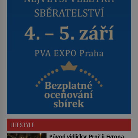
LIFESTYLE
Původ vidličky: Proč ji Evropa