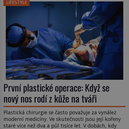
nápad, připevnit ke kufru kolečka. Jenže právě ten
LIFESTYLE
nikdo dlouho nedostane. Až jednou se na letišti
ozve věta, která změní […]
První plastické operace: Když se
nový nos rodí z kůže na tváři
Plastická chirurgie se často považuje za vynález
moderní medicíny. Ve skutečnosti jsou její kořeny
staré více než dva a půl tisíce let. V dobách, kdy