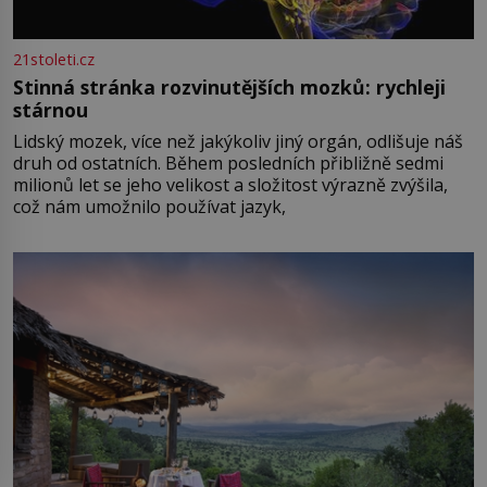
21stoleti.cz
Stinná stránka rozvinutějších mozků: rychleji
stárnou
Lidský mozek, více než jakýkoliv jiný orgán, odlišuje náš
druh od ostatních. Během posledních přibližně sedmi
milionů let se jeho velikost a složitost výrazně zvýšila,
což nám umožnilo používat jazyk,