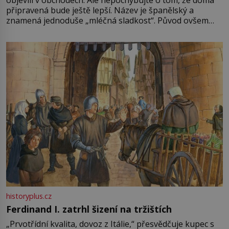
objevili v obchodech. Ale nepochybujte o tom, že doma
připravená bude ještě lepší. Název je španělský a
znamená jednoduše „mléčná sladkost“. Původ ovšem
není úplně jednoznačný, o autorství této receptury se
pře hned několik latinskoamerických zemí a k tomu
Francie, kde se traduje,
historyplus.cz
Ferdinand I. zatrhl šizení na tržištích
„Prvotřídní kvalita, dovoz z Itálie,“ přesvědčuje kupec s