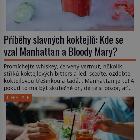
Příběhy slavných koktejlů: Kde se
vzal Manhattan a Bloody Mary?
Promíchejte whiskey, červený vermut, několik
střiků koktejlových bitters a led, sceďte, ozdobte
koktejlovou třešinkou a tadá… Manhattan je tu! A
pokud to má být skutečně on, dejte si pozor, ať
místo klasické americké rye whiskey či klidně
LIFESTYLE
bourbonu nepoužijete skotskou whisku. Co se
stane? Inu, koktejl bude stále skvělý, ale už to
nebude Manhattan ale […]