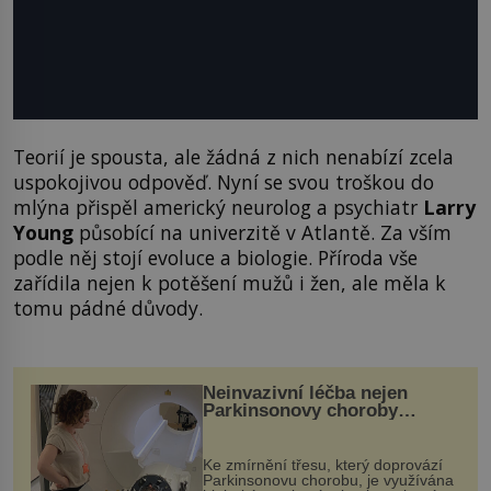
Teorií je spousta, ale žádná z nich nenabízí zcela
uspokojivou odpověď. Nyní se svou troškou do
mlýna přispěl americký neurolog a psychiatr
Larry
Young
působící na univerzitě v Atlantě. Za vším
podle něj stojí evoluce a biologie. Příroda vše
zařídila nejen k potěšení mužů i žen, ale měla k
tomu pádné důvody.
Neinvazivní léčba nejen
Parkinsonovy choroby
pomocí ultrazvukové
„helmy“
Ke zmírnění třesu, který doprovází
Parkinsonovu chorobu, je využívána