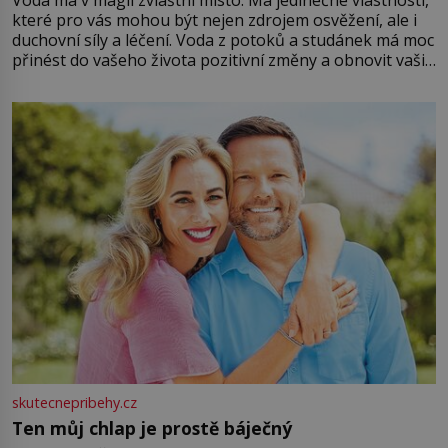
které pro vás mohou být nejen zdrojem osvěžení, ale i
duchovní síly a léčení. Voda z potoků a studánek má moc
přinést do vašeho života pozitivní změny a obnovit vaši
energii. Využitím těchto přírodních zdrojů v magii
můžete obohatit své rituály a přinést do svého života
větší harmonii a klid. Je důležité
skutecnepribehy.cz
Ten můj chlap je prostě báječný