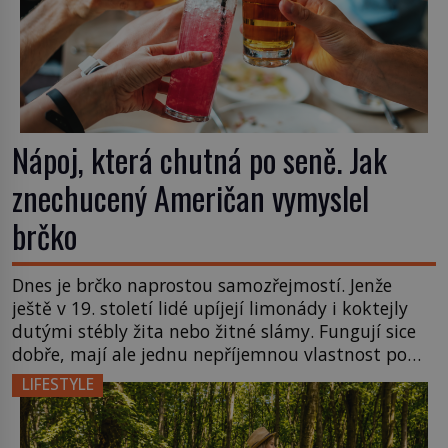
Nápoj, která chutná po seně. Jak
znechucený Američan vymyslel
brčko
Dnes je brčko naprostou samozřejmostí. Jenže
ještě v 19. století lidé upíjejí limonády i koktejly
dutými stébly žita nebo žitné slámy. Fungují sice
dobře, mají ale jednu nepříjemnou vlastnost po
chvíli se rozmáčejí a nápoji dodávají travnatou
LIFESTYLE
příchuť. Právě tahle drobná nepříjemnost přivede
amerického výrobce cigaretových náustků k
nápadu, který změní způsob pití po celém […]