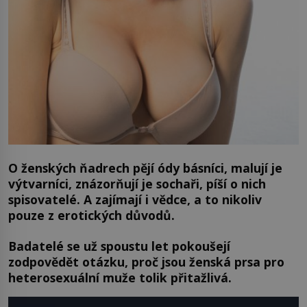
O ženských ňadrech pějí ódy básníci, malují je
výtvarníci, znázorňují je sochaři, píší o nich
spisovatelé. A zajímají i vědce, a to nikoliv
pouze z erotických důvodů.
Badatelé se už spoustu let pokoušejí
zodpovědět otázku, proč jsou ženská prsa pro
heterosexuální muže tolik přitažlivá.