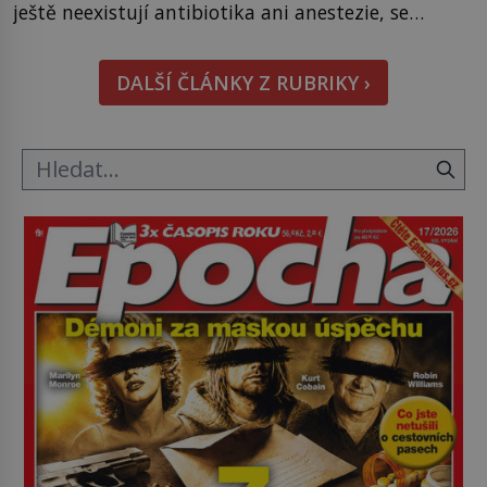
ještě neexistují antibiotika ani anestezie, se
odvážní lékaři pokoušejí vracet lidem tváře
znetvořené válkou, tresty nebo nehodami. Jejich
DALŠÍ ČLÁNKY Z RUBRIKY ›
metody jsou překvapivě promyšlené a některé
principy používají chirurgové dodnes. Úplně první
[…]