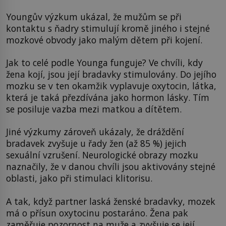
Youngův výzkum ukázal, že mužům se při
kontaktu s ňadry stimulují kromě jiného i stejné
mozkové obvody jako malým dětem při kojení.
Jak to celé podle Younga funguje? Ve chvíli, kdy
žena kojí, jsou její bradavky stimulovány. Do jejího
mozku se v ten okamžik vyplavuje oxytocin, látka,
která je taká přezdívána jako hormon lásky. Tím
se posiluje vazba mezi matkou a dítětem.
Jiné výzkumy zároveň ukázaly, že dráždění
bradavek zvyšuje u řady žen (až 85 %) jejich
sexuální vzrušení. Neurologické obrazy mozku
naznačily, že v danou chvíli jsou aktivovány stejné
oblasti, jako při stimulaci klitorisu.
A tak, když partner laská ženské bradavky, mozek
má o přísun oxytocinu postaráno. Žena pak
zaměřuje pozornost na muže a zvyšuje se její