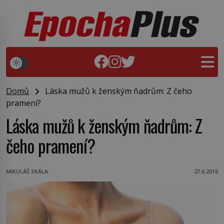
Domů
Láska mužů k ženským ňadrům: Z čeho
pramení?
Láska mužů k ženským ňadrům: Z
čeho pramení?
MIKULÁŠ SKÁLA
27.6.2016