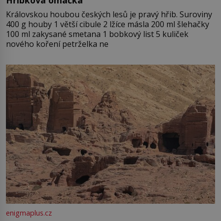
Královskou houbou českých lesů je pravý hřib. Suroviny
400 g houby 1 větší cibule 2 lžíce másla 200 ml šlehačky
100 ml zakysané smetana 1 bobkový list 5 kuliček
nového koření petrželka ne
enigmaplus.cz