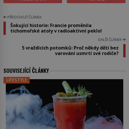
PŘEDCHOZÍ ČLÁNEK
Šokující historie: Francie proměnila
tichomořské atoly v radioaktivní peklo!
DALŠÍ ČLÁNEK
5 vraždících potomků: Proč někdy děti bez
varování usmrtí své rodiče?
SOUVISEJÍCÍ ČLÁNKY
LIFESTYLE