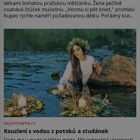
látkami bohatou pražskou měšťanku. Žena pečlivě
osahává štůček mušelínu. „Vezmu si pět loket,“ prohlásí.
Kupec rychle naměří požadovanou délku. Pořádný kus
mu přitom zůstane za prsty… „Na šaty ho bude málo,
milostpaní. Stačí jenom na sukni,“ zhodnotí švadlena
množství růžového mušelínu. „Ošidili vás, podívejte.“
Vezme do ruky dřevěnou
nejsemsama.cz
Kouzlení s vodou z potoků a studánek
Voda má v magii zvláštní místo. Má jedinečné vlastnosti,