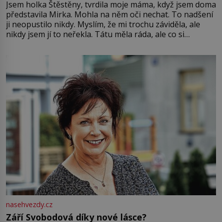
Jsem holka Štěstěny, tvrdila moje máma, když jsem doma
představila Mirka. Mohla na něm oči nechat. To nadšení
ji neopustilo nikdy. Myslím, že mi trochu záviděla, ale
nikdy jsem jí to neřekla. Tátu měla ráda, ale co si
pamatuji, tak jsme s Mirkem byli zamilovaní mnohem víc.
Jsme spolu moc rádi Tehdy byla jiná doba, když
nasehvezdy.cz
Září Svobodová díky nové lásce?