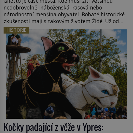
Ghetto je část města, kde musí žít, většinou
nedobrovolně, náboženská, rasová nebo
národnostní menšina obyvatel. Bohaté historické
zkušenosti mají s takovým životem Židé. Už od
středověku jsou totiž v každou chvíli nuceni v
HISTORIE
nějakém žít. Mezi ty nejslavnější patří i římské
ghetto založené v roce 1555. Pokud jde o vztah
k Židům, nemá se Řím čím chlubit. […]
Kočky padající z věže v Ypres: