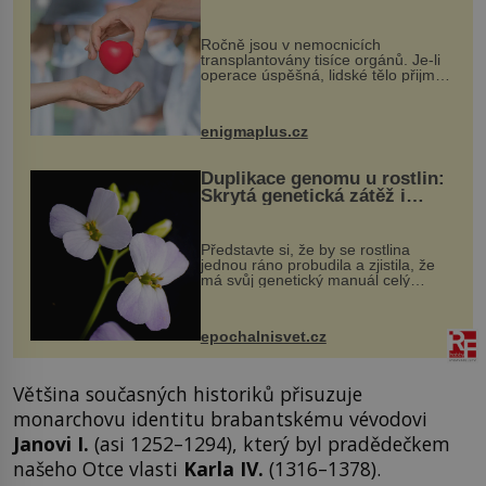
osobnosti dárce?
Ročně jsou v nemocnicích
transplantovány tisíce orgánů. Je-li
operace úspěšná, lidské tělo přijme
darovaný orgán za své a pacient
může vést plnohodnotný život. Ale co
když při transplantaci nepřijímám...
enigmaplus.cz
Duplikace genomu u rostlin:
Skrytá genetická zátěž i
evoluční výhoda
Představte si, že by se rostlina
jednou ráno probudila a zjistila, že
má svůj genetický manuál celý
dvakrát. Přesně to se občas v
přírodě stane – a podle nového
výzkumu to může být pro druhy
epochalnisvet.cz
vstupenka...
Většina současných historiků přisuzuje
monarchovu identitu brabantskému vévodovi
Janovi I.
(asi 1252–1294), který byl pradědečkem
našeho Otce vlasti
Karla IV.
(1316–1378).