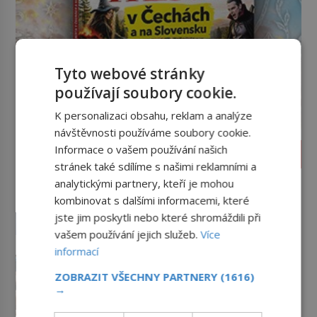
Tyto webové stránky
používají soubory cookie.
K personalizaci obsahu, reklam a analýze
návštěvnosti používáme soubory cookie.
Informace o vašem používání našich
LIFESTYLE
stránek také sdílíme s našimi reklamními a
Příběhy slavných koktejlů: Kde
analytickými partnery, kteří je mohou
se vzal Manhattan a Bloody
kombinovat s dalšími informacemi, které
Mary?
Promíchejte whiskey, červený
jste jim poskytli nebo které shromáždili při
vermut, několik střiků koktejlových
vašem používání jejich služeb.
Více
bitters a led, sceďte, ozdobte
informací
koktejlovou třešinkou a tadá…
Nápoj, která chutná po seně.
Manhattan je tu! A pokud to má být
Jak znechucený Američan
ZOBRAZIT VŠECHNY PARTNERY
(1616)
skutečně on, dejte si pozor, ať
→
vymyslel brčko
Dnes je brčko naprostou
místo klasické americké rye
samozřejmostí. Jenže ještě v 19.
whiskey či klidně bourbonu