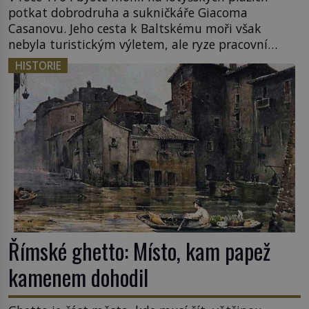
potkat dobrodruha a sukničkáře Giacoma
Casanovu. Jeho cesta k Baltskému moři však
nebyla turistickým výletem, ale ryze pracovní
cestou se zištnými úmysly. Jaký cíl Casanova
HISTORIE
sledoval, když se například procházel uličkami
lotyšské Rigy? Casanova v Pobaltí kontaktoval
tamní zednářské lóže. Nebyl v této oblasti žádným
nováčkem, protože do zednářské […]
Římské ghetto: Místo, kam papež
kamenem dohodil