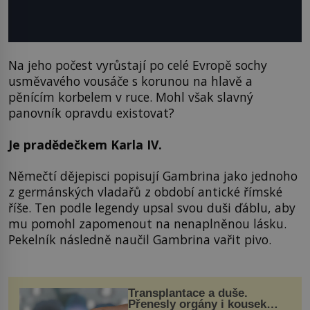
Na jeho počest vyrůstají po celé Evropě sochy
usměvavého vousáče s korunou na hlavě a
pěnícím korbelem v ruce. Mohl však slavný
panovník opravdu existovat?
Je pradědečkem Karla IV.
Němečtí dějepisci popisují Gambrina jako jednoho
z germánských vladařů z období antické římské
říše. Ten podle legendy upsal svou duši ďáblu, aby
mu pomohl zapomenout na nenaplněnou lásku.
Pekelník následně naučil Gambrina vařit pivo.
Transplantace a duše.
Přenesly orgány i kousek