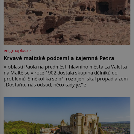
enigmaplus.cz
Krvavé maltské podzemí a tajemná Petra
V oblasti Paola na předměstí hlavního města La Valetta
na Maltě se v roce 1902 dostala skupina dělníků do
problémů. S několika se při rozbíjení skal propadla zem.
„Dostaňte nás odsud, něco tady je,“ z