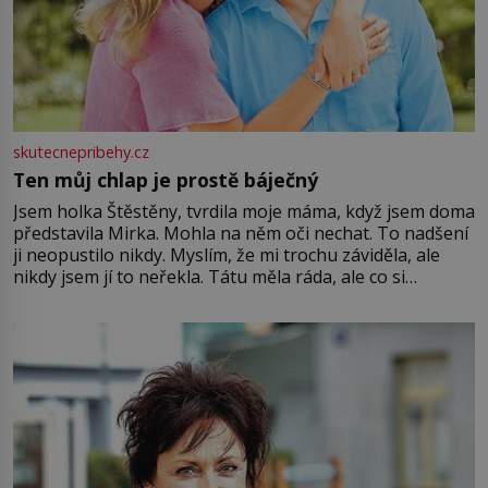
skutecnepribehy.cz
Ten můj chlap je prostě báječný
Jsem holka Štěstěny, tvrdila moje máma, když jsem doma
představila Mirka. Mohla na něm oči nechat. To nadšení
ji neopustilo nikdy. Myslím, že mi trochu záviděla, ale
nikdy jsem jí to neřekla. Tátu měla ráda, ale co si
pamatuji, tak jsme s Mirkem byli zamilovaní mnohem víc.
Jsme spolu moc rádi Tehdy byla jiná doba, když