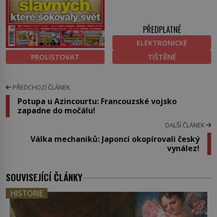
PŘEDPLATNÉ
ELEKTRONICKÉ
PROLISTOVAT
TIŠTĚNÉ
PŘEDCHOZÍ ČLÁNEK
Potupa u Azincourtu: Francouzské vojsko
zapadne do močálu!
DALŠÍ ČLÁNEK
Válka mechaniků: Japonci okopírovali český
vynález!
SOUVISEJÍCÍ ČLÁNKY
HISTORIE