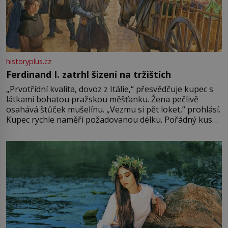
historyplus.cz
Ferdinand I. zatrhl šizení na tržištích
„Prvotřídní kvalita, dovoz z Itálie,“ přesvědčuje kupec s
látkami bohatou pražskou měšťanku. Žena pečlivě
osahává štůček mušelínu. „Vezmu si pět loket,“ prohlásí.
Kupec rychle naměří požadovanou délku. Pořádný kus
mu přitom zůstane za prsty… „Na šaty ho bude málo,
milostpaní. Stačí jenom na sukni,“ zhodnotí švadlena
množství růžového mušelínu. „Ošidili vás, podívejte.“
Vezme do ruky dřevěnou