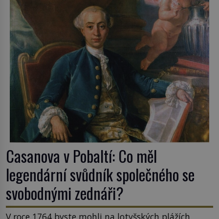
Casanova v Pobaltí: Co měl
legendární svůdník společného se
svobodnými zednáři?
V roce 1764 byste mohli na lotyšských plážích