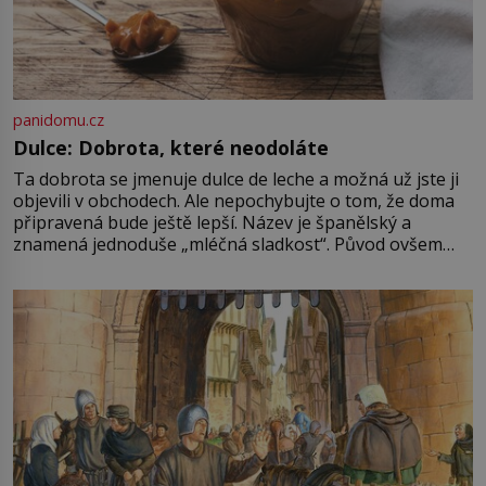
panidomu.cz
Dulce: Dobrota, které neodoláte
Ta dobrota se jmenuje dulce de leche a možná už jste ji
objevili v obchodech. Ale nepochybujte o tom, že doma
připravená bude ještě lepší. Název je španělský a
znamená jednoduše „mléčná sladkost“. Původ ovšem
není úplně jednoznačný, o autorství této receptury se
pře hned několik latinskoamerických zemí a k tomu
Francie, kde se traduje,