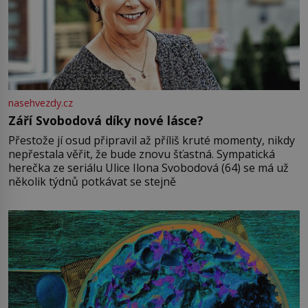
nasehvezdy.cz
Září Svobodová díky nové lásce?
Přestože jí osud připravil až příliš kruté momenty, nikdy
nepřestala věřit, že bude znovu šťastná. Sympatická
herečka ze seriálu Ulice Ilona Svobodová (64) se má už
několik týdnů potkávat se stejně