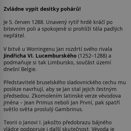
Zvládne vypít desítky pohárů!
Je 5. červen 1288. Unavený rytíř hrdě kráčí po
bitevním poli a spokojeně si prohlíží těla padlých
nepřátel.
V bitvě u Worringenu Jan rozdrtí svého rivala
Jindřicha VI. Lucemburského
(1252–1288) a
podmaňuje si tak Limbursko, součást území
dnešní Belgie.
Představitelé bruselského sladovnického cechu mu
posléze navrhují, aby se Jan stal jejich čestným
předsedou. Zkomolením latinské verze vévodova
jména – Jean Primus neboli Jan První, pak spatří
světlo světa proslulý Gambrinus.
Teorii o Janovi I. jakožto předobrazu bájného
vládce podporuje i další skutečnost. Vévoda je