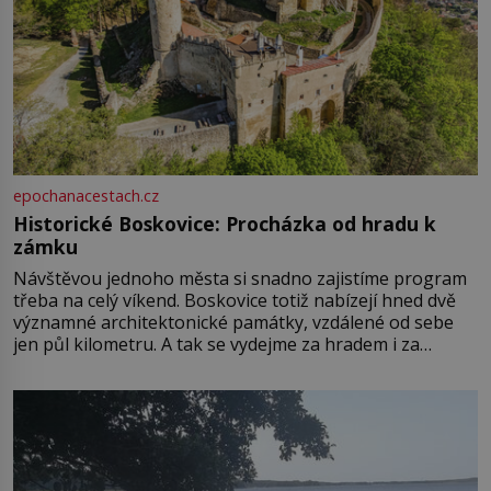
epochanacestach.cz
Historické Boskovice: Procházka od hradu k
zámku
Návštěvou jednoho města si snadno zajistíme program
třeba na celý víkend. Boskovice totiž nabízejí hned dvě
významné architektonické památky, vzdálené od sebe
jen půl kilometru. A tak se vydejme za hradem i za
zámkem do krásné jihomoravské krajiny. Trhová osada
Boskovice na okraji Drahanské vrchoviny vznikla někdy
ve13. století, a už v roce 1313 kronikáři zaznamenali