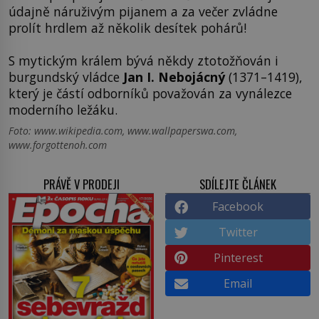
údajně náruživým pijanem a za večer zvládne
prolít hrdlem až několik desítek pohárů!
S mytickým králem bývá někdy ztotožňován i
burgundský vládce
Jan I. Nebojácný
(1371–1419),
který je částí odborníků považován za vynálezce
moderního ležáku.
Foto: www.wikipedia.com, www.wallpaperswa.com,
www.forgottenoh.com
PRÁVĚ V PRODEJI
SDÍLEJTE ČLÁNEK
Facebook
Twitter
Pinterest
Email