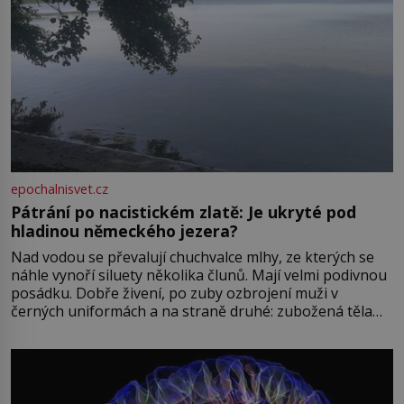
epochalnisvet.cz
Pátrání po nacistickém zlatě: Je ukryté pod
hladinou německého jezera?
Nad vodou se převalují chuchvalce mlhy, ze kterých se
náhle vynoří siluety několika člunů. Mají velmi podivnou
posádku. Dobře živení, po zuby ozbrojení muži v
černých uniformách a na straně druhé: zubožená těla
oblečená v chatrných vězeňských hadrech. Co tato
přízračná scéna znamená? Je jaro roku 1945, druhá
světová válka se chýlí ke konci. Jezero Stolpsee