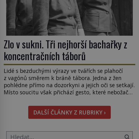
Zlo v sukni. Tři nejhorší bachařky z
koncentračních táborů
Lidé s bezduchými výrazy ve tvářích se plahočí
z vagónů směrem k bráně tábora. Jedna z žen
pohlédne přímo na dozorkyni a jejich oči se setkají.
Místo soucitu však přichází gesto, které nebožačku
posílá rovnou do plynové komory. Jména jako
Rudolf Höss (1901–1947), Josef Mengele (1911–
DALŠÍ ČLÁNKY Z RUBRIKY ›
1979) či Heinrich Himmler (1900–1945) zná každý,
o koho se historie jen otřela. Jenže […]