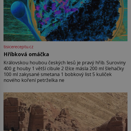
tisicereceptu.cz
Hříbková omáčka
Královskou houbou českých lesů je pravý hřib. Suroviny
400 g houby 1 větší cibule 2 lžíce másla 200 ml šlehačky
100 ml zakysané smetana 1 bobkový list 5 kuliček
nového koření petrželka ne