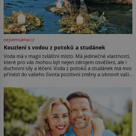
nejsemsama.cz
Kouzlení s vodou z potoků a studánek
Voda má v magii zvláštní místo. Má jedinečné vlastnosti,
které pro vás mohou být nejen zdrojem osvěžení, ale i
duchovní síly a léčení. Voda z potoků a studánek má moc
přinést do vašeho života pozitivní změny a obnovit vaši
energii. Využitím těchto přírodních zdrojů v magii
můžete obohatit své rituály a přinést do svého života
větší harmonii a klid. Je důležité