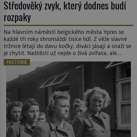
Středověký zvyk, který dodnes budí
rozpaky
Na hlavním náměstí belgického města Ypres se
každé tři roky shromáždí tisíce lidí. Z věže slavné
tržnice létají do davu kočky, diváci jásají a snaží se
je chytit. Naštěstí už nejde o živá zvířata, ale
jenom o plyšové suvenýry. Kdysi to ale bylo jinak.
HISTORIE
Tato veselá podívaná připomíná jeden z
nejpodivnějších a zároveň nejkrutějších zvyků […]