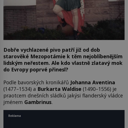
Dobře vychlazené pivo patří již od dob
starověké Mezopotámie k těm nejoblíbenějším
lidským neřestem. Ale kdo vlastně zlatavý mok
do Evropy poprvé přinesl?
Podle bavorských kronikářů
Johanna Aventina
(1477–1534) a
Burkarta Waldise
(1490–1556) je
praotcem dnešních sládků jakýsi flanderský vládce
jménem
Gambrinus
.
Reklama