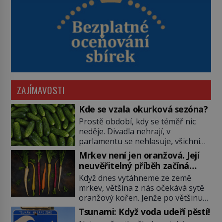
ZAJÍMAVOSTI
Kde se vzala okurková sezóna?
Prostě období, kdy se téměř nic
neděje. Divadla nehrají, v
parlamentu se nehlasuje, všichni
jsou na dovolené a média tak
Mrkev není jen oranžová. Její
nemají o čem mluvit a psát. A
neuvěřitelný příběh začíná
vymýšlejí si proto témata, které
fialovou barvou
Když dnes vytáhneme ze země
nikoho nezajímají. Proč je však ona
mrkev, většina z nás očekává sytě
letní doba spojovaná zrovna s
oranžový kořen. Jenže po většinu
okurkami? Okurkovou sezónu
své historie je mrkev všechno
známe už od poloviny 19. století,
Tsunami: Když voda udeří pěstí!
možné, jen ne oranžová. Je fialová,
ovšem jako Češi […]