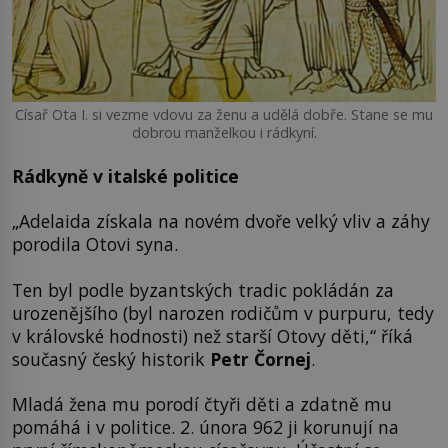
Císař Ota I. si vezme vdovu za ženu a udělá dobře. Stane se mu
dobrou manželkou i rádkyní.
Rádkyně v italské politice
„Adelaida získala na novém dvoře velký vliv a záhy
porodila Otovi syna.
Ten byl podle byzantských tradic pokládán za
urozenějšího (byl narozen rodičům v purpuru, tedy
v královské hodnosti) než starší Otovy děti,“ říká
současný český historik
Petr Čornej
.
Mladá žena mu porodí čtyři děti a zdatně mu
pomáhá i v politice. 2. února 962 ji korunují na