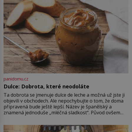
vás pozveme? Unikátní hřbitov,
který si vysloužil název „Veselý“,
najdeme v rumunské vesnici
Sapanta, nedaleko hranic […]
panidomu.cz
Dulce: Dobrota, které neodoláte
Ta dobrota se jmenuje dulce de leche a možná už jste ji
objevili v obchodech. Ale nepochybujte o tom, že doma
připravená bude ještě lepší. Název je španělský a
znamená jednoduše „mléčná sladkost“. Původ ovšem
není úplně jednoznačný, o autorství této receptury se
pře hned několik latinskoamerických zemí a k tomu
Francie, kde se traduje,