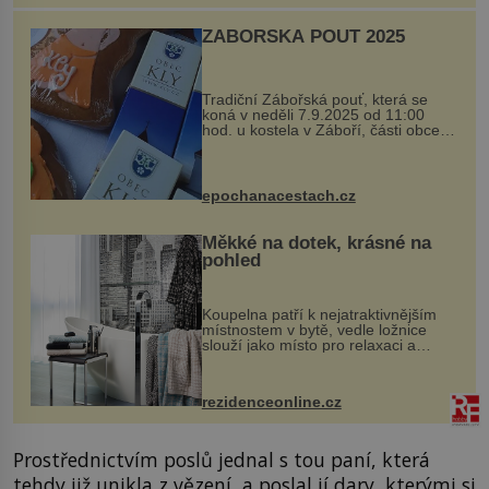
ZÁBOŘSKÁ POUŤ 2025
Tradiční Zábořská pouť, která se
koná v neděli 7.9.2025 od 11:00
hod. u kostela v Záboří, části obce
Kly u Mělníka. V programu naleznete
komentovanou prohlídku kostela,
dobovou hudbu, řemesla, atrakce...
epochanacestach.cz
Měkké na dotek, krásné na
pohled
Koupelna patří k nejatraktivnějším
místnostem v bytě, vedle ložnice
slouží jako místo pro relaxaci a
odpočinek. Koupelnový textil –
ručníky, osušky a koberečky –
mohou jako mávnutím kouzelného
rezidenceonline.cz
proutku...
Prostřednictvím poslů jednal s tou paní, která
tehdy již unikla z vězení, a poslal jí dary, kterými si