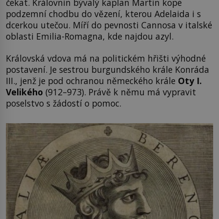
čekat. Královnin bývalý kaplan Martin kope
podzemní chodbu do vězení, kterou Adelaida i s
dcerkou utečou. Míří do pevnosti Cannosa v italské
oblasti Emilia-Romagna, kde najdou azyl.
Královská vdova má na politickém hřišti výhodné
postavení. Je sestrou burgundského krále Konráda
III., jenž je pod ochranou německého krále
Oty I.
Velikého
(912–973). Právě k němu má vypravit
poselstvo s žádostí o pomoc.