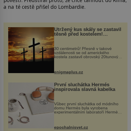
a na té cestě přišel do Lombardie.
Utržený kus skály se zastavil
těsně před kostelem!
Ochránila ho boží síla?
30 centimetrů! Přesně v takové
vzdálenosti se od amerického
kostela zastavil obrovský 20tunový
balvan, který se v květnu 2014
nečekaně odtrhl od nedaleké skály
při její demolici. Podle místních stojí
enigmaplus.cz
...
První sluchátka Hermés
inspirovala slavná kabelka
Vůbec první sluchátka od módního
domu Hermès byla vyrobena
experimentálním laboratoří Hermès
Ateliers Horizons. Elegantní gadget
si vyžádal dva roky vývoje a chlubí
se ručně šitou hovězí kůží a
epochalnisvet.cz
kovový...