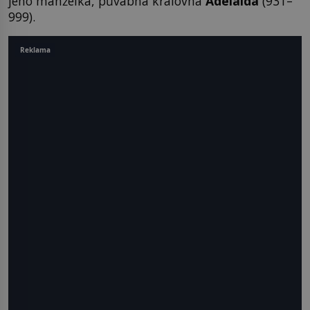
jeho manželka, půvabná královna
Adelaida
(931–
999).
Reklama