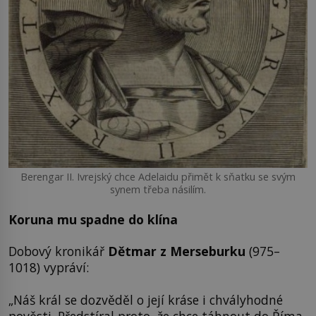
Berengar II. Ivrejský chce Adelaidu přimět k sňatku se svým
synem třeba násilím.
Koruna mu spadne do klína
Dobový kronikář
Dětmar z Merseburku
(975–
1018) vypráví:
„Náš král se dozvěděl o její kráse i chvályhodné
pověsti. Předstíral proto, že chce táhnout do Říma,