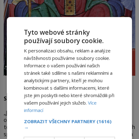
Tyto webové stránky
používají soubory cookie.
K personalizaci obsahu, reklam a analýze
návštěvnosti používáme soubory cookie.
Informace o vašem používání našich
stránek také sdílíme s našimi reklamními a
Po smrti své snachy Theofano se císařovna stane regentkou
analytickými partnery, kteří je mohou
svého syna, budoucího císaře Oty III.
kombinovat s dalšími informacemi, které
jste jim poskytli nebo které shromáždili při
Synovou regentkou
vašem používání jejich služeb.
Více
informací
„Je to vaše vina. Proč se nám pletete do života?“
obviní císařovna
Theofano
(955/960–991) svoji
ZOBRAZIT VŠECHNY PARTNERY
(1616)
tchyni Adelaidu při jednom z mnoha každodenních
→
sporů. Vadí jí, že má jako matka stále velký vliv na