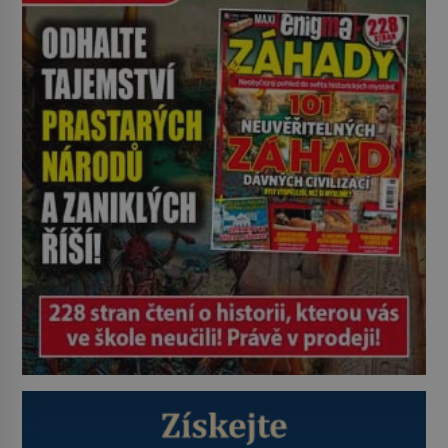
neexistují antibiotika ani anestezie,
se odvážní lékaři pokoušejí vracet
lidem tváře znetvořené válkou,
tresty nebo nehodami. Jejich
metody jsou překvapivě
promyšlené a některé principy
používají chirurgové dodnes. Úplně
první […]