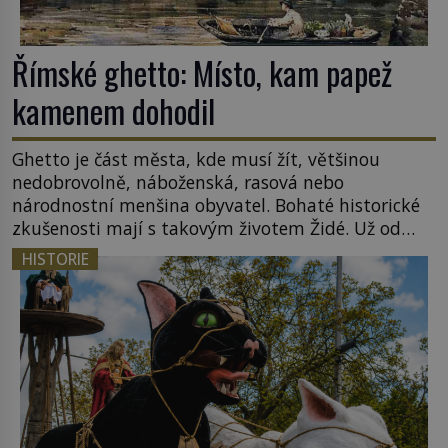
Římské ghetto: Místo, kam papež
kamenem dohodil
Ghetto je část města, kde musí žít, většinou
nedobrovolně, náboženská, rasová nebo
národnostní menšina obyvatel. Bohaté historické
zkušenosti mají s takovým životem Židé. Už od
středověku jsou totiž v každou chvíli nuceni v
HISTORIE
nějakém žít. Mezi ty nejslavnější patří i římské
ghetto založené v roce 1555. Pokud jde o vztah
k Židům, nemá se Řím čím chlubit. […]