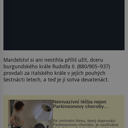
Manželství si ani nestihla příliš užít, dceru
burgundského krále Rudolfa II. (880/905–937)
provdali za italského krále v jejích pouhých
šestnácti letech, a teď je jí sotva devatenáct.
Neinvazivní léčba nejen
Parkinsonovy choroby
pomocí ultrazvukové
„helmy“
Ke zmírnění třesu, který doprovází
Parkinsonovu chorobu, je využívána