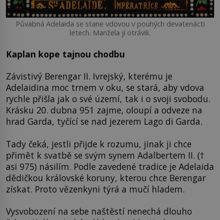
Půvabná Adelaida se stane vdovou v pouhých devatenácti
letech. Manžela jí otrávili.
Kaplan kope tajnou chodbu
Závistivý Berengar II. Ivrejský, kterému je
Adelaidina moc trnem v oku, se stará, aby vdova
rychle přišla jak o své území, tak i o svoji svobodu.
Krásku 20. dubna 951 zajme, oloupí a odveze na
hrad Garda, tyčící se nad jezerem Lago di Garda.
Tady čeká, jestli přijde k rozumu, jinak ji chce
přimět k svatbě se svým synem Adalbertem II. (†
asi 975) násilím. Podle zavedené tradice je Adelaida
dědičkou královské koruny, kterou chce Berengar
získat. Proto vězenkyni týrá a mučí hladem.
Vysvobození na sebe naštěstí nenechá dlouho