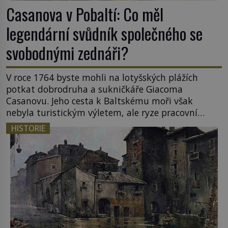
Casanova v Pobaltí: Co měl
legendární svůdník společného se
svobodnými zednáři?
V roce 1764 byste mohli na lotyšských plážích
potkat dobrodruha a sukničkáře Giacoma
Casanovu. Jeho cesta k Baltskému moři však
nebyla turistickým výletem, ale ryze pracovní
cestou se zištnými úmysly. Jaký cíl Casanova
HISTORIE
sledoval, když se například procházel uličkami
lotyšské Rigy? Casanova v Pobaltí kontaktoval
tamní zednářské lóže. Nebyl v této oblasti žádným
nováčkem, protože do zednářské […]