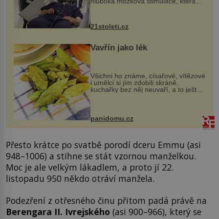
hluboká mozková stimulace, která
však vyžaduje vysoce invazivní
zákrok. Ultrazvuk zase není vhodný
k dostatečně přesnému zacílení ...
21stoleti.cz
Vavřín jako lék
Všichni ho známe, císařové, vítězové
i umělci si jím zdobili skráně,
kuchařky bez něj neuvaří, a to ještě
nevíte, že bobkový list může výrazně
zmírnit některé naše neduhy.
Obsahuje v malém množství ně...
panidomu.cz
Přesto krátce po svatbě porodí dceru Emmu (asi
948–1006) a stihne se stát vzornou manželkou.
Moc je ale velkým lákadlem, a proto jí 22.
listopadu 950 někdo otráví manžela.
Podezření z otřesného činu přitom padá právě na
Berengara II. Ivrejského
(asi 900–966), který se