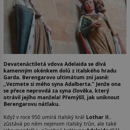
Devatenáctiletá vdova Adelaida se dívá
kamenným okénkem dolů z italského hradu
Garda. Berengarovo ultimátum zní jasně:
„Vezmete si mého syna Adalberta.“ Jenže ona
se přece neprovdá za syna člověka, který
otrávil jejího manžela! Přemýšlí, jak uniknout
Berengarovu nátlaku.
Když v roce 950 umírá italský král
Lothar II
.,
zůstává po něm nejenom italský trůn, ale také