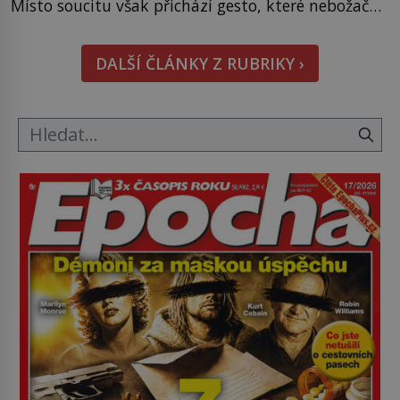
Místo soucitu však přichází gesto, které nebožačku
posílá rovnou do plynové komory. Jména jako
Rudolf Höss (1901–1947), Josef Mengele (1911–
DALŠÍ ČLÁNKY Z RUBRIKY ›
1979) či Heinrich Himmler (1900–1945) zná každý,
o koho se historie jen otřela. Jenže […]