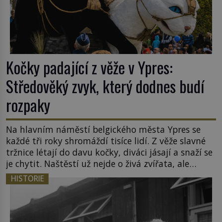
Kočky padající z věže v Ypres:
Středověký zvyk, který dodnes budí
rozpaky
Na hlavním náměstí belgického města Ypres se
každé tři roky shromáždí tisíce lidí. Z věže slavné
tržnice létají do davu kočky, diváci jásají a snaží se
je chytit. Naštěstí už nejde o živá zvířata, ale
jenom o plyšové suvenýry. Kdysi to ale bylo jinak.
HISTORIE
Tato veselá podívaná připomíná jeden z
nejpodivnějších a zároveň nejkrutějších zvyků […]