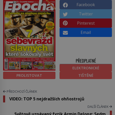
Facebook
Twitter
Pinterest
Email
PŘEDPLATNÉ
ELEKTRONICKÉ
PROLISTOVAT
TIŠTĚNÉ
PŘEDCHOZÍ ČLÁNEK
VIDEO: TOP 5 nejdražších ohňostrojů
DALŠÍ ČLÁNEK
Světově uznávaný fyzik Armin Delong: Sedm