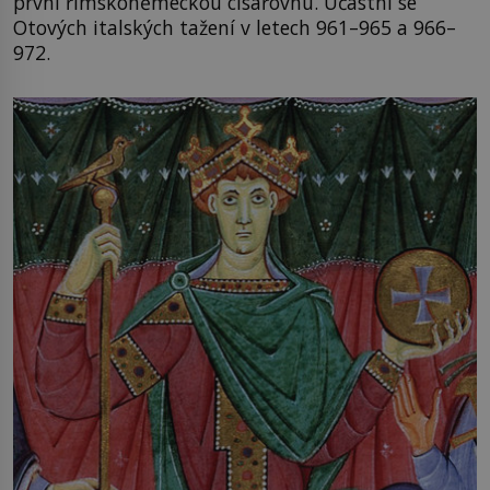
první římskoněmeckou císařovnu. Účastní se
Otových italských tažení v letech 961–965 a 966–
972.