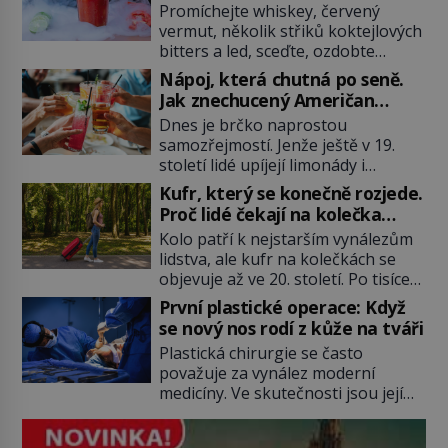
Mary?
Promíchejte whiskey, červený
vermut, několik střiků koktejlových
bitters a led, sceďte, ozdobte
koktejlovou třešinkou a tadá…
Nápoj, která chutná po seně.
Manhattan je tu! A pokud to má být
Jak znechucený Američan
skutečně on, dejte si pozor, ať
vymyslel brčko
Dnes je brčko naprostou
místo klasické americké rye
samozřejmostí. Jenže ještě v 19.
whiskey či klidně bourbonu
století lidé upíjejí limonády i
nepoužijete skotskou whisku. Co
koktejly dutými stébly žita nebo
se stane? Inu, koktejl bude stále
Kufr, který se konečně rozjede.
žitné slámy. Fungují sice dobře,
skvělý, ale už to nebude
Proč lidé čekají na kolečka
mají ale jednu nepříjemnou
Manhattan ale […]
téměř pět tisíc let?
Kolo patří k nejstarším vynálezům
vlastnost po chvíli se rozmáčejí a
lidstva, ale kufr na kolečkách se
nápoji dodávají travnatou příchuť.
objevuje až ve 20. století. Po tisíce
Právě tahle drobná nepříjemnost
let lidé vláčejí těžká zavazadla v
přivede amerického výrobce
První plastické operace: Když
rukou, na zádech nebo je nakládají
cigaretových náustků k nápadu,
se nový nos rodí z kůže na tváři
na povozy. Stačí přitom jediný
který změní způsob pití po celém
Plastická chirurgie se často
nápad, připevnit ke kufru kolečka.
[…]
považuje za vynález moderní
Jenže právě ten nikdo dlouho
medicíny. Ve skutečnosti jsou její
nedostane. Až jednou se na letišti
kořeny staré více než dva a půl
ozve věta, která změní […]
tisíce let. V dobách, kdy ještě