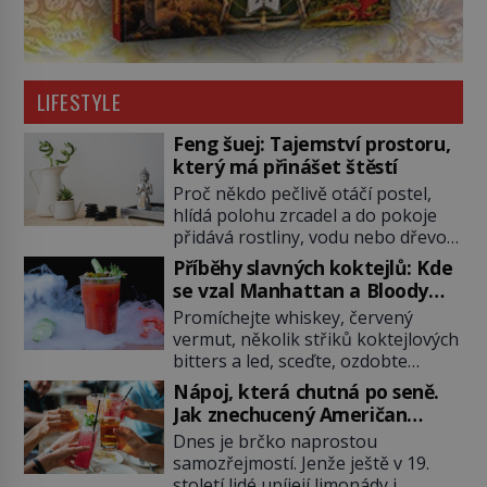
LIFESTYLE
Feng šuej: Tajemství prostoru,
který má přinášet štěstí
Proč někdo pečlivě otáčí postel,
hlídá polohu zrcadel a do pokoje
přidává rostliny, vodu nebo dřevo?
Feng šuej tvrdí, že domov není jen
Příběhy slavných koktejlů: Kde
soubor zdí a nábytku. Je to prostor,
se vzal Manhattan a Bloody
kterým proudí energie čchi a jeho
Mary?
Promíchejte whiskey, červený
uspořádání může ovlivňovat, jak se
vermut, několik střiků koktejlových
v něm člověk cítí. Feng šuej má
bitters a led, sceďte, ozdobte
kořeny ve staré Číně a jeho historie
koktejlovou třešinkou a tadá…
[…]
Nápoj, která chutná po seně.
Manhattan je tu! A pokud to má být
Jak znechucený Američan
skutečně on, dejte si pozor, ať
vymyslel brčko
Dnes je brčko naprostou
místo klasické americké rye
samozřejmostí. Jenže ještě v 19.
whiskey či klidně bourbonu
století lidé upíjejí limonády i