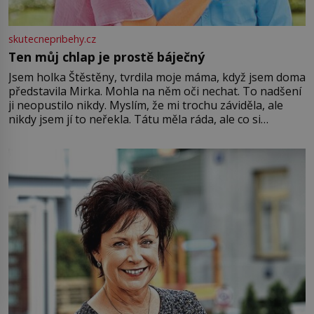
skutecnepribehy.cz
Ten můj chlap je prostě báječný
Jsem holka Štěstěny, tvrdila moje máma, když jsem doma
představila Mirka. Mohla na něm oči nechat. To nadšení
ji neopustilo nikdy. Myslím, že mi trochu záviděla, ale
nikdy jsem jí to neřekla. Tátu měla ráda, ale co si
pamatuji, tak jsme s Mirkem byli zamilovaní mnohem víc.
Jsme spolu moc rádi Tehdy byla jiná doba, když