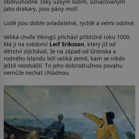
obdivuhodné. Díky úzkým lodím, označovaným
jako drakary, jsou pány moří.
Lodě jsou dobře ovladatelné, rychlé a velmi odolné.
Veliká chvíle Vikingů přichází přibližně roku 1000.
Má ji na svědomí
Leif Eriksson
, který již od
dětství slýchával, že na západ od Grónska a
rodného Islandu leží veliká země, kam se nikdo
ještě neodvážil. To jeho dobrodružnou povahu
nemůže nechat chladnou.