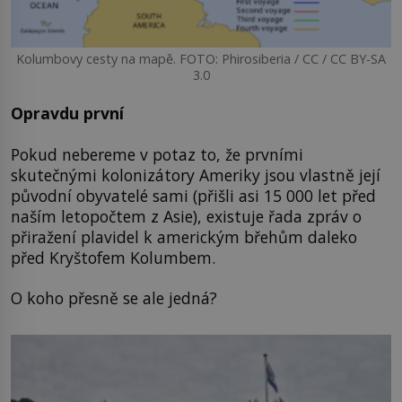
Kolumbovy cesty na mapě. FOTO: Phirosiberia / CC / CC BY-SA
3.0
Opravdu první
Pokud nebereme v potaz to, že prvními
skutečnými kolonizátory Ameriky jsou vlastně její
původní obyvatelé sami (přišli asi 15 000 let před
naším letopočtem z Asie), existuje řada zpráv o
přiražení plavidel k americkým břehům daleko
před Kryštofem Kolumbem.
O koho přesně se ale jedná?