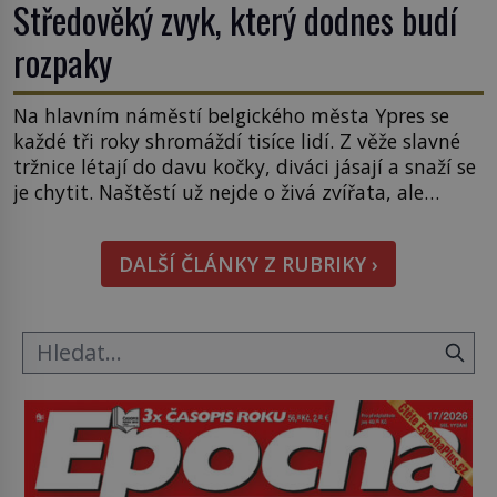
Středověký zvyk, který dodnes budí
rozpaky
Na hlavním náměstí belgického města Ypres se
každé tři roky shromáždí tisíce lidí. Z věže slavné
tržnice létají do davu kočky, diváci jásají a snaží se
je chytit. Naštěstí už nejde o živá zvířata, ale
jenom o plyšové suvenýry. Kdysi to ale bylo jinak.
Tato veselá podívaná připomíná jeden z
DALŠÍ ČLÁNKY Z RUBRIKY ›
nejpodivnějších a zároveň nejkrutějších zvyků […]