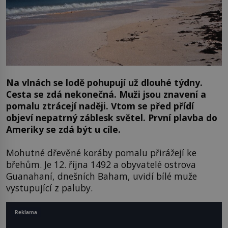
Na vlnách se lodě pohupují už dlouhé týdny.
Cesta se zdá nekonečná. Muži jsou znavení a
pomalu ztrácejí naději. Vtom se před přídí
objeví nepatrný záblesk světel. První plavba do
Ameriky se zdá být u cíle.
Mohutné dřevěné koráby pomalu přirážejí ke
břehům. Je 12. října 1492 a obyvatelé ostrova
Guanahaní, dnešních Baham, uvidí bílé muže
vystupující z paluby.
Reklama