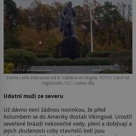
Socha Leifa Erikssona od A. Caldera ve Virginii. FOTO: Carol M.
Highsmith / CC / volné dílo
Udatní muži ze severu
Už dávno není žádnou novinkou, že před
Kolumbem se do Ameriky dostali Vikingové. Urostlí
seveřané brázdí nekonečné vody, plení a dobývají a
jejich zkušenosti coby stavitelů lodí jsou