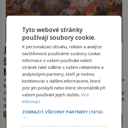
Tyto webové stránky
používají soubory cookie.
Jaroslav ze Šternberka: Neexistující
K personalizaci obsahu, reklam a analýze
návštěvnosti používáme soubory cookie.
šlechtic, který z Moravy vyžene
Informace o vašem používání našich
stránek také sdílíme s našimi reklamními a
Mongoly
analytickými partnery, kteří je mohou
kombinovat s dalšími informacemi, které
Mongolové se tlačí do Evropy a hrozí, že ovládnou
jste jim poskytli nebo které shromáždili při
celý svět. Ale naštěstí jim v samotném srdci Evropy
vašem používání jejich služeb.
Více
stojí v cestě malé, ale silné království, které dokáže
informací
dobyvatelské hordy zastavit. Co nedokáže žádná
z asijských říší, co nedokážou Němci – to dokáže
ZOBRAZIT VŠECHNY PARTNERY
(1616)
HISTORIE
→
český král. Nebo že by ne? Mongolové od roku 1223
postupují podél Kaspického a Azovského moře, […]