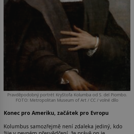
Pravděpodobný portrét Kryštofa Kolumba od S. del Piombo.
FOTO: Metropolitan Museum of Art / CC / volné dílo
Konec pro Ameriku, začátek pro Evropu
Kolumbus samozřejmě není zdaleka jediný, kdo
žije v pevném přesvědčení, že právě on je