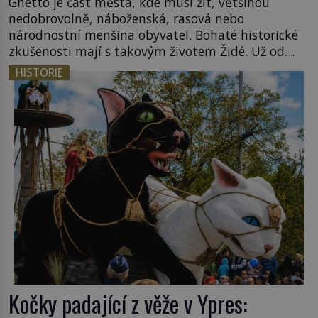
Ghetto je část města, kde musí žít, většinou
nedobrovolně, náboženská, rasová nebo
národnostní menšina obyvatel. Bohaté historické
zkušenosti mají s takovým životem Židé. Už od
středověku jsou totiž v každou chvíli nuceni v
HISTORIE
nějakém žít. Mezi ty nejslavnější patří i římské
ghetto založené v roce 1555. Pokud jde o vztah
k Židům, nemá se Řím čím chlubit. […]
Kočky padající z věže v Ypres: