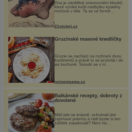
Dna je zánětlivé onemocnění kloubů,
které vzniká kvůli nadbytku kyseliny
močové v těle. Ta se ve formě
krystalků ukládá v blízkosti kloubů,
nejčastěji přitom postihuje palce na
nohou, a způsobuje bole...
21stoleti.cz
Gruzínské masové knedlíčky
Gruzie se nachází na rozhraní dvou
kontinentů a právě to se promítá i do
její kuchyně. Snoubí se v ní
evropské a asijské chutě a díky tomu
vznikají rozmanité a chuťově bohaté
pokrmy, které rozhodně st...
nejsemsama.cz
Balkánské recepty, dobroty z
dovolené
Měli jste se krásně, ochutnali jste
zajímavé pokrmy a rádi byste si ten
zážitek zopakovali? Není nic
snazšího. Pljeskavica (10 porcí)
Možná jste ji ochutnali na dovolené v