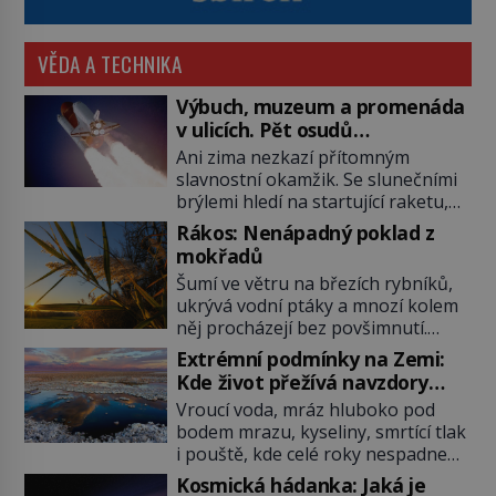
VĚDA A TECHNIKA
Výbuch, muzeum a promenáda
v ulicích. Pět osudů
nejslavnějších raketoplánů
Ani zima nezkazí přítomným
slavnostní okamžik. Se slunečními
brýlemi hledí na startující raketu,
která má do vesmíru vynést kromě
Rákos: Nenápadný poklad z
posádky také obyčejnou učitelku.
mokřadů
Po několika sekundách všem
Šumí ve větru na březích rybníků,
ztuhnou úsměvy, stroj totiž
ukrývá vodní ptáky a mnozí kolem
exploduje. Jejich konstrukce není
něj procházejí bez povšimnutí.
z levného kraje, daňové poplatníky
Přesto právě rákos pomáhal stavět
stojí miliardy dolarů. Na druhou
Extrémní podmínky na Zemi:
domy, vyrábět lodě, zapisovat první
stranu zvládnou jen představitelné
Kde život přežívá navzdory
texty a inspiroval řadu pověstí.
věci. Na malé kousky Název:
všemu
Vroucí voda, mráz hluboko pod
Tato skromná, ale užitečná
Columbia První […]
bodem mrazu, kyseliny, smrtící tlak
rostlina provází člověka už tisíce
i pouště, kde celé roky nespadne
let. Většina lidí vnímá rákos jen jako
jediná kapka deště. Na první
obyčejnou kulisu letního koupání.
Kosmická hádanka: Jaká je