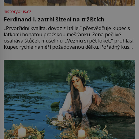
historyplus.cz
Ferdinand I. zatrhl šizení na tržištích
„Prvotřídní kvalita, dovoz z Itálie,“ přesvědčuje kupec s
látkami bohatou pražskou měšťanku. Žena pečlivě
osahává štůček mušelínu. „Vezmu si pět loket,“ prohlásí.
Kupec rychle naměří požadovanou délku. Pořádný kus
mu přitom zůstane za prsty… „Na šaty ho bude málo,
milostpaní. Stačí jenom na sukni,“ zhodnotí švadlena
množství růžového mušelínu. „Ošidili vás, podívejte.“
Vezme do ruky dřevěnou