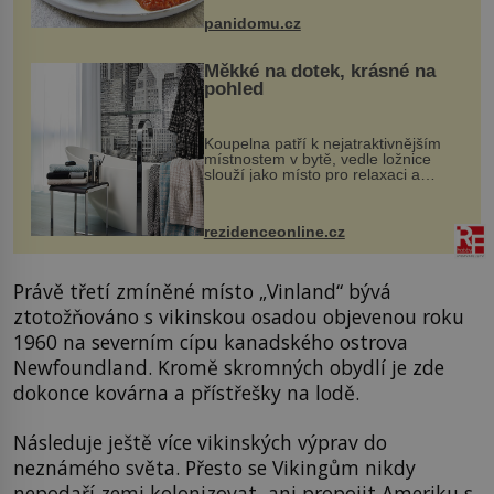
bývalé Jugoslávii, lze ji vi...
panidomu.cz
Měkké na dotek, krásné na
pohled
Koupelna patří k nejatraktivnějším
místnostem v bytě, vedle ložnice
slouží jako místo pro relaxaci a
odpočinek. Koupelnový textil –
ručníky, osušky a koberečky –
mohou jako mávnutím kouzelného
rezidenceonline.cz
proutku...
Právě třetí zmíněné místo „Vinland“ bývá
ztotožňováno s vikinskou osadou objevenou roku
1960 na severním cípu kanadského ostrova
Newfoundland. Kromě skromných obydlí je zde
dokonce kovárna a přístřešky na lodě.
Následuje ještě více vikinských výprav do
neznámého světa. Přesto se Vikingům nikdy
nepodaří zemi kolonizovat, ani propojit Ameriku s