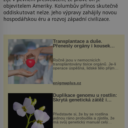
objevitelem Ameriky. Kolumbův přínos skutečně
oddiskutovat nelze. Jeho výpravy zahájily novou
hospodářskou éru a rozvoj západní civilizace.
Transplantace a duše.
Přenesly orgány i kousek
osobnosti dárce?
Ročně jsou v nemocnicích
transplantovány tisíce orgánů. Je-li
operace úspěšná, lidské tělo přijme
darovaný orgán za své a pacient
může vést plnohodnotný život. Ale co
když při transplantaci nepřijímám...
enigmaplus.cz
Duplikace genomu u rostlin:
Skrytá genetická zátěž i
evoluční výhoda
Představte si, že by se rostlina
jednou ráno probudila a zjistila, že
má svůj genetický manuál celý
dvakrát. Přesně to se občas v