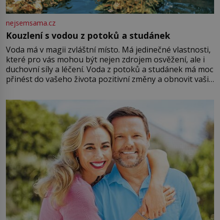
nejsemsama.cz
Kouzlení s vodou z potoků a studánek
Voda má v magii zvláštní místo. Má jedinečné vlastnosti,
které pro vás mohou být nejen zdrojem osvěžení, ale i
duchovní síly a léčení. Voda z potoků a studánek má moc
přinést do vašeho života pozitivní změny a obnovit vaši
energii. Využitím těchto přírodních zdrojů v magii
můžete obohatit své rituály a přinést do svého života
větší harmonii a klid. Je důležité