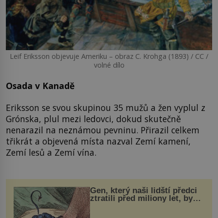
Leif Eriksson objevuje Ameriku – obraz C. Krohga (1893) / CC /
volné dílo
Osada v Kanadě
Eriksson se svou skupinou 35 mužů a žen vyplul z
Grónska, plul mezi ledovci, dokud skutečně
nenarazil na neznámou pevninu. Přirazil celkem
třikrát a objevená místa nazval Zemí kamení,
Zemí lesů a Zemí vína.
Gen, který naši lidští předci
ztratili před miliony let, by
mohl pomoci s léčbou
„nemoci králů“