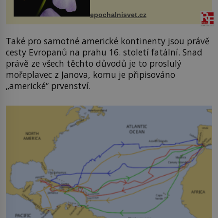
přírodě stane – a podle nového
výzkumu to může být pro druhy
epochalnisvet.cz
vstupenka...
Také pro samotné americké kontinenty jsou právě
cesty Evropanů na prahu 16. století fatální. Snad
právě ze všech těchto důvodů je to proslulý
mořeplavec z Janova, komu je připisováno
„americké“ prvenství.