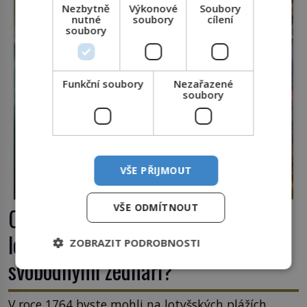
Nezbytně
Výkonové
Soubory
nutné
soubory
cílení
soubory
Funkční soubory
Nezařazené
soubory
VŠE PŘIJMOUT
VŠE ODMÍTNOUT
Casanova v Pobaltí: Co měl
legendární svůdník společného se
ZOBRAZIT PODROBNOSTI
svobodnými zednáři?
V roce 1764 byste mohli na lotyšských plážích