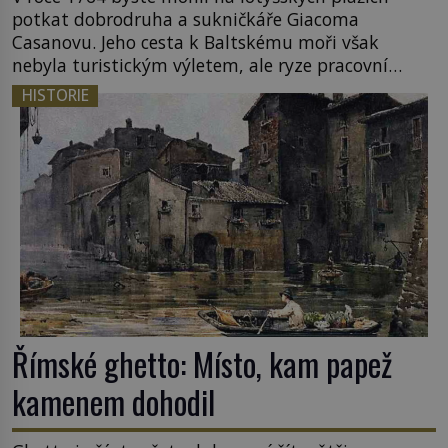
potkat dobrodruha a sukničkáře Giacoma
Casanovu. Jeho cesta k Baltskému moři však
nebyla turistickým výletem, ale ryze pracovní
cestou se zištnými úmysly. Jaký cíl Casanova
HISTORIE
sledoval, když se například procházel uličkami
lotyšské Rigy? Casanova v Pobaltí kontaktoval
tamní zednářské lóže. Nebyl v této oblasti žádným
nováčkem, protože do zednářské […]
Římské ghetto: Místo, kam papež
kamenem dohodil