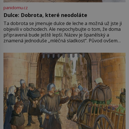
panidomu.cz
Dulce: Dobrota, které neodoláte
Ta dobrota se jmenuje dulce de leche a možná už jste ji
objevili v obchodech. Ale nepochybujte o tom, že doma
připravená bude ještě lepší. Název je španělský a
znamená jednoduše „mléčná sladkost“. Původ ovšem
není úplně jednoznačný, o autorství této receptury se
pře hned několik latinskoamerických zemí a k tomu
Francie, kde se traduje,