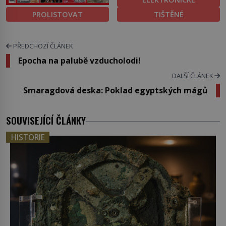
PROLISTOVAT
TIŠTĚNÉ
PŘEDCHOZÍ ČLÁNEK
Epocha na palubě vzducholodi!
DALŠÍ ČLÁNEK
Smaragdová deska: Poklad egyptských mágů
SOUVISEJÍCÍ ČLÁNKY
HISTORIE