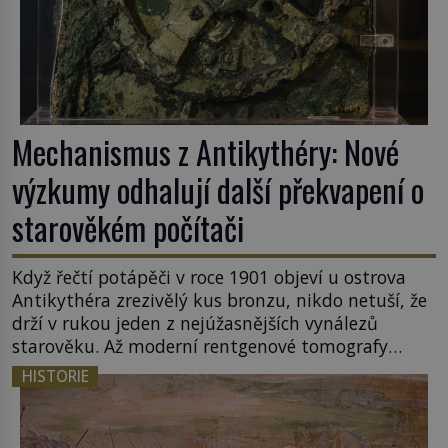
Mechanismus z Antikythéry: Nové
výzkumy odhalují další překvapení o
starověkém počítači
Když řečtí potápěči v roce 1901 objeví u ostrova
Antikythéra zrezivělý kus bronzu, nikdo netuší, že
drží v rukou jeden z nejúžasnějších vynálezů
starověku. Až moderní rentgenové tomografy
odhalí desítky ozubených kol ukrytých uvnitř.
HISTORIE
Mechanismus z Antikythéry je dnes považován za
nejstarší známý analogový počítač na světě. Přesto
ani po více než sto letech výzkumu […]