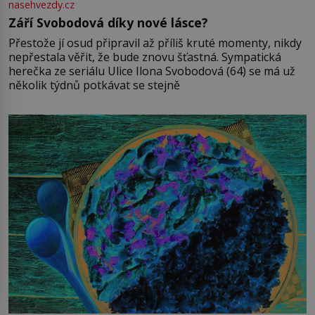
nasehvezdy.cz
Září Svobodová díky nové lásce?
Přestože jí osud připravil až příliš kruté momenty, nikdy
nepřestala věřit, že bude znovu šťastná. Sympatická
herečka ze seriálu Ulice Ilona Svobodová (64) se má už
několik týdnů potkávat se stejně