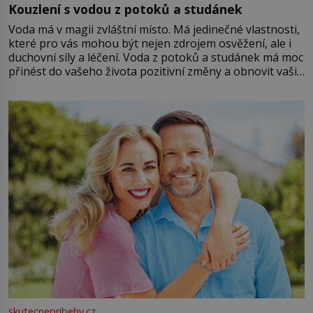
Kouzlení s vodou z potoků a studánek
Voda má v magii zvláštní místo. Má jedinečné vlastnosti,
které pro vás mohou být nejen zdrojem osvěžení, ale i
duchovní síly a léčení. Voda z potoků a studánek má moc
přinést do vašeho života pozitivní změny a obnovit vaši
energii. Využitím těchto přírodních zdrojů v magii
můžete obohatit své rituály a přinést do svého života
větší harmonii a klid. Je důležité
skutecnepribehy.cz