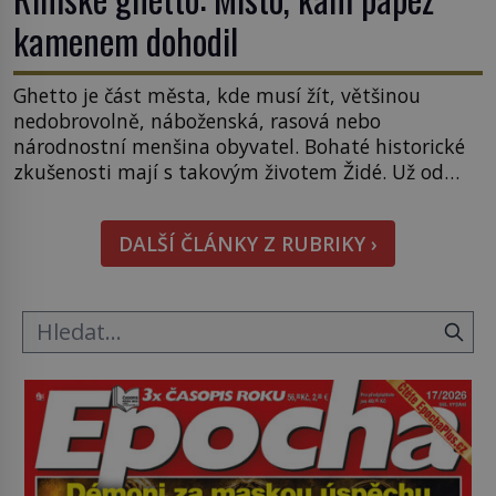
kamenem dohodil
Ghetto je část města, kde musí žít, většinou
nedobrovolně, náboženská, rasová nebo
národnostní menšina obyvatel. Bohaté historické
zkušenosti mají s takovým životem Židé. Už od
středověku jsou totiž v každou chvíli nuceni v
nějakém žít. Mezi ty nejslavnější patří i římské
DALŠÍ ČLÁNKY Z RUBRIKY ›
ghetto založené v roce 1555. Pokud jde o vztah
k Židům, nemá se Řím čím chlubit. […]