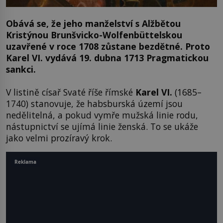
Obává se, že jeho manželství s Alžbětou
Kristýnou Brunšvicko-Wolfenbüttelskou
uzavřené v roce 1708 zůstane bezdětné. Proto
Karel VI. vydává 19. dubna 1713 Pragmatickou
sankci.
V listině císař Svaté říše římské
Karel VI.
(1685–
1740) stanovuje, že habsburská území jsou
nedělitelná, a pokud vymře mužská linie rodu,
nástupnictví se ujímá linie ženská. To se ukáže
jako velmi prozíravý krok.
Reklama