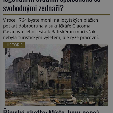
svobodnými zednáři?
V roce 1764 byste mohli na lotyšských plážích
potkat dobrodruha a sukničkáře Giacoma
Casanovu. Jeho cesta k Baltskému moři však
nebyla turistickým výletem, ale ryze pracovní
cestou se zištnými úmysly. Jaký cíl Casanova
HISTORIE
sledoval, když se například procházel uličkami
lotyšské Rigy? Casanova v Pobaltí kontaktoval
tamní zednářské lóže. Nebyl v této oblasti žádným
nováčkem, protože do zednářské […]
Římské ghetto: Místo, kam papež