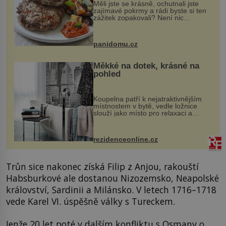
Měli jste se krásně, ochutnali jste
zajímavé pokrmy a rádi byste si ten
zážitek zopakovali? Není nic
snazšího. Pljeskavica (10 porcí)
Možná jste ji ochutnali na dovolené v
bývalé Jugoslávii, lze ji vi...
panidomu.cz
Měkké na dotek, krásné na
pohled
Koupelna patří k nejatraktivnějším
místnostem v bytě, vedle ložnice
slouží jako místo pro relaxaci a
odpočinek. Koupelnový textil –
ručníky, osušky a koberečky –
mohou jako mávnutím kouzelného
rezidenceonline.cz
proutku...
Trůn sice nakonec získá Filip z Anjou, rakouští
Habsburkové ale dostanou Nizozemsko, Neapolské
království, Sardinii a Milánsko. V letech 1716–1718
vede Karel VI. úspěšně války s Tureckem.
Jenže 20 let poté v dalším konfliktu s Osmany o