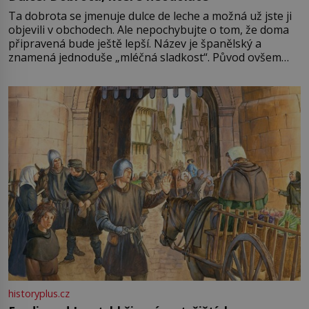
Ta dobrota se jmenuje dulce de leche a možná už jste ji
objevili v obchodech. Ale nepochybujte o tom, že doma
připravená bude ještě lepší. Název je španělský a
znamená jednoduše „mléčná sladkost“. Původ ovšem
není úplně jednoznačný, o autorství této receptury se
pře hned několik latinskoamerických zemí a k tomu
Francie, kde se traduje,
historyplus.cz