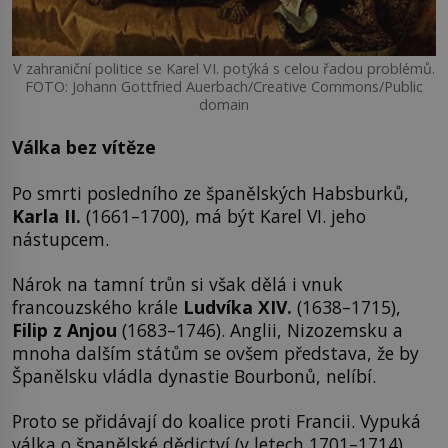
V zahraniční politice se Karel VI. potýká s celou řadou problémů.
FOTO: Johann Gottfried Auerbach/Creative Commons/Public
domain
Válka bez vítěze
Po smrti posledního ze španělských Habsburků,
Karla II.
(1661–1700), má být Karel VI. jeho
nástupcem.
Nárok na tamní trůn si však dělá i vnuk
francouzského krále
Ludvíka XIV.
(1638–1715),
Filip z Anjou
(1683–1746). Anglii, Nizozemsku a
mnoha dalším státům se ovšem představa, že by
Španělsku vládla dynastie Bourbonů, nelíbí.
Proto se přidávají do koalice proti Francii. Vypuká
válka o španělské dědictví (v letech 1701–1714),