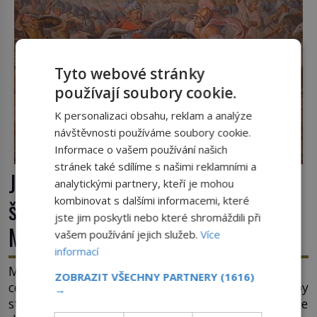
Tyto webové stránky
používají soubory cookie.
K personalizaci obsahu, reklam a analýze
návštěvnosti používáme soubory cookie.
Informace o vašem používání našich
stránek také sdílíme s našimi reklamními a
Jaroslav ze Šternberka: Neexistující
analytickými partnery, kteří je mohou
šlechtic, který z Moravy vyžene
kombinovat s dalšími informacemi, které
jste jim poskytli nebo které shromáždili při
Mongoly
vašem používání jejich služeb.
Více
informací
Mongolové se tlačí do Evropy a hrozí, že ovládnou
ZOBRAZIT VŠECHNY PARTNERY
(1616)
celý svět. Ale naštěstí jim v samotném srdci Evropy
→
stojí v cestě malé, ale silné království, které dokáže