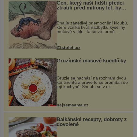
Gen, který naši lidští předci
ztratili před miliony let, by
mohl pomoci s léčbou
„nemoci králů“
Dna je zánětlivé onemocnění kloubů,
které vzniká kvůli nadbytku kyseliny
močové v těle. Ta se ve formě
krystalků ukládá v blízkosti kloubů,
nejčastěji přitom postihuje palce na
nohou, a způsobuje bole...
21stoleti.cz
Gruzínské masové knedlíčky
Gruzie se nachází na rozhraní dvou
kontinentů a právě to se promítá i do
její kuchyně. Snoubí se v ní
evropské a asijské chutě a díky tomu
vznikají rozmanité a chuťově bohaté
pokrmy, které rozhodně st...
nejsemsama.cz
Balkánské recepty, dobroty z
dovolené