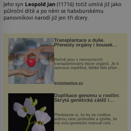
Jeho syn
Leopold Jan
(†1716) totiž umírá již jako
půlroční dítě a po něm se habsburskému
panovníkovi narodí již jen tři dcery.
Transplantace a duše.
Přenesly orgány i kousek
osobnosti dárce?
Ročně jsou v nemocnicích
transplantovány tisíce orgánů. Je-li
operace úspěšná, lidské tělo přijme
darovaný orgán za své a pacient
může vést plnohodnotný život. Ale co
když při transplantaci nepřijímám...
enigmaplus.cz
Duplikace genomu u rostlin:
Skrytá genetická zátěž i
evoluční výhoda
Představte si, že by se rostlina
jednou ráno probudila a zjistila, že
má svůj genetický manuál celý
dvakrát. Přesně to se občas v