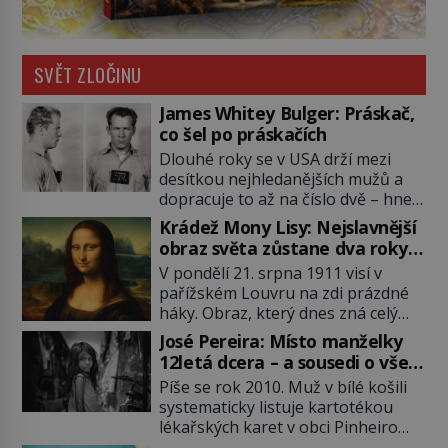
SVĚT ZLOČINU
James Whitey Bulger: Práskač,
co šel po práskačích
Dlouhé roky se v USA drží mezi
desítkou nejhledanějších mužů a
dopracuje to až na číslo dvě – hned
po Usámovi bin Ládinovi (1957–
Krádež Mony Lisy: Nejslavnější
2011). To je James „Whitey“ Bulger
obraz světa zůstane dva roky
(1929–2018) viněný ze spoluúčasti
nezvěstný
V pondělí 21. srpna 1911 visí v
na 19 vraždách, vydírání a lichvy. A
pařížském Louvru na zdi prázdné
samozřejmě, krom toho je ještě
háky. Obraz, který dnes zná celý
drogový dealer, který neváhá
svět, je pryč. Zpočátku si nikdo
odstranit z cesty všechny práskače,
José Pereira: Místo manželky
nemyslí, že jde o krádež.
zatímco […]
12letá dcera – a sousedi o všem
Zaměstnanci jsou přesvědčeni, že
vědí!
Píše se rok 2010. Muž v bílé košili
Mona Lisa je jen v restaurátorské
systematicky listuje kartotékou
dílně nebo u fotografa. Když se
lékařských karet v obci Pinheiro
ukáže pravda, propukne jeden z
ležící asi 20 kilometrů od farmy s