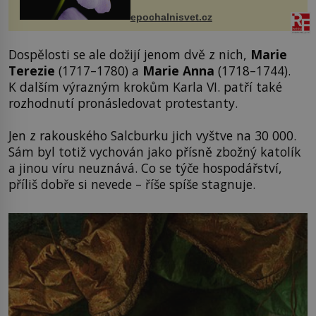
přírodě stane – a podle nového
výzkumu to může být pro druhy
epochalnisvet.cz
vstupenka...
Dospělosti se ale dožijí jenom dvě z nich,
Marie
Terezie
(1717–1780) a
Marie Anna
(1718–1744).
K dalším výrazným krokům Karla VI. patří také
rozhodnutí pronásledovat protestanty.
Jen z rakouského Salcburku jich vyštve na 30 000.
Sám byl totiž vychován jako přísně zbožný katolík
a jinou víru neuznává. Co se týče hospodářství,
příliš dobře si nevede – říše spíše stagnuje.