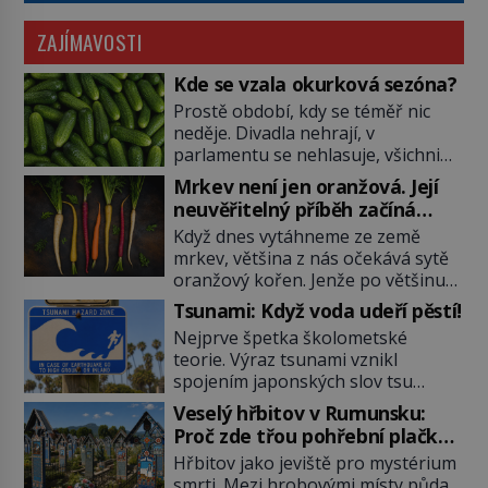
ZAJÍMAVOSTI
Kde se vzala okurková sezóna?
Prostě období, kdy se téměř nic
neděje. Divadla nehrají, v
parlamentu se nehlasuje, všichni
jsou na dovolené a média tak
Mrkev není jen oranžová. Její
nemají o čem mluvit a psát. A
neuvěřitelný příběh začíná
vymýšlejí si proto témata, které
fialovou barvou
Když dnes vytáhneme ze země
nikoho nezajímají. Proč je však ona
mrkev, většina z nás očekává sytě
letní doba spojovaná zrovna s
oranžový kořen. Jenže po většinu
okurkami? Okurkovou sezónu
své historie je mrkev všechno
známe už od poloviny 19. století,
Tsunami: Když voda udeří pěstí!
možné, jen ne oranžová. Je fialová,
ovšem jako Češi […]
Nejprve špetka školometské
žlutá, bílá, někdy dokonce téměř
teorie. Výraz tsunami vznikl
černá. Až díky stovkám let
spojením japonských slov tsu
pečlivého šlechtění se z ní stává
(přístav) a nami (vlna). Jedná se o
zelenina, bez které si českou
Veselý hřbitov v Rumunsku:
dlouhou vlnu, která je na volném
zahradu ani nedokážeme
Proč zde třou pohřební plačky
moři takřka nepostřehnutelná.
představit. Její příběh je […]
bídu s nouzí?
Hřbitov jako jeviště pro mystérium
Ačkoli je vlnová délka tsunami i 300
smrti. Mezi hrobovými místy půda