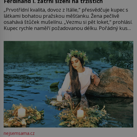
Ferdinand I. zatrhl šizení na tržištích
„Prvotřídní kvalita, dovoz z Itálie,“ přesvědčuje kupec s
látkami bohatou pražskou měšťanku. Žena pečlivě
osahává štůček mušelínu. „Vezmu si pět loket,“ prohlásí.
Kupec rychle naměří požadovanou délku. Pořádný kus
mu přitom zůstane za prsty… „Na šaty ho bude málo,
milostpaní. Stačí jenom na sukni,“ zhodnotí švadlena
množství růžového mušelínu. „Ošidili vás, podívejte.“
Vezme do ruky dřevěnou
nejsemsama.cz