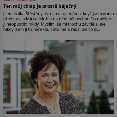
Ten můj chlap je prostě báječný
Jsem holka Štěstěny, tvrdila moje máma, když jsem doma
představila Mirka. Mohla na něm oči nechat. To nadšení
ji neopustilo nikdy. Myslím, že mi trochu záviděla, ale
nikdy jsem jí to neřekla. Tátu měla ráda, ale co si
pamatuji, tak jsme s Mirkem byli zamilovaní mnohem víc.
Jsme spolu moc rádi Tehdy byla jiná doba, když