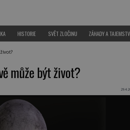
IKA
HISTORIE
SVĚT ZLOČINU
ZÁHADY A TAJEMSTV
život?
vě může být život?
29.4.2