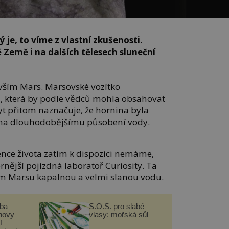
 je, to víme z vlastní zkušenosti.
 Země i na dalších tělesech sluneční
vším Mars. Marsovské vozítko
u, která by podle vědců mohla obsahovat
kyt přitom naznačuje, že hornina byla
ena dlouhodobějšímu působení vody.
nce života zatím k dispozici nemáme,
rnější pojízdná laboratoř Curiosity. Ta
em Marsu kapalnou a velmi slanou vodu.
čba
S.O.S. pro slabé
novy
vlasy: mořská sůl
í