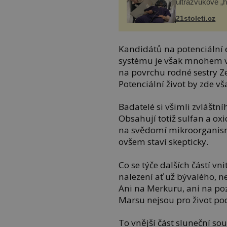
ultrazvukové „
21stoleti.cz
Kandidátů na potenciální 
systému je však mnohem víc
na povrchu rodné sestry 
Potenciální život by zde v
Badatelé si všimli zvláštní
Obsahují totiž sulfan a oxi
na svědomí mikroorganismy
ovšem staví skepticky.
Co se týče dalších částí vn
nalezení ať už bývalého, n
Ani na Merkuru, ani na po
Marsu nejsou pro život p
To vnější část sluneční s