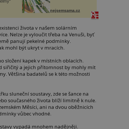
helmy“
nejsemsama.cz
existenci života v našem solárním
e. Nelze je vyloučit třeba na Venuši, byť
Země panují pekelné podmínky.
šak mohl být ukryt v mracích.
ho složení kapek v místních oblacích.
d siřičitý a jejich přítomnost by mohly mít
. Většina badatelů se k této možnosti
itřku sluneční soustavy, zde se šance na
ebo současného života blíží limitně k nule.
zemském Měsíci, ani na dvou oběžnicích
odmínky vůbec vhodné.
oustavy vypadá mnohem nadějněji.