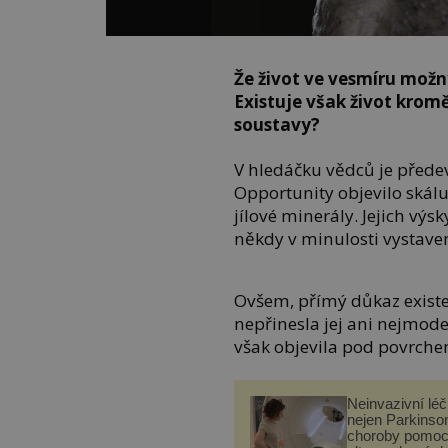
Že život ve vesmíru možný
Existuje však život kromě
soustavy?
V hledáčku vědců je přede
Opportunity objevilo skál
jílové minerály. Jejich výs
někdy v minulosti vystav
Ovšem, přímý důkaz existe
nepřinesla jej ani nejmode
však objevila pod povrch
Neinvazivní lé
nejen Parkinso
choroby pomoc