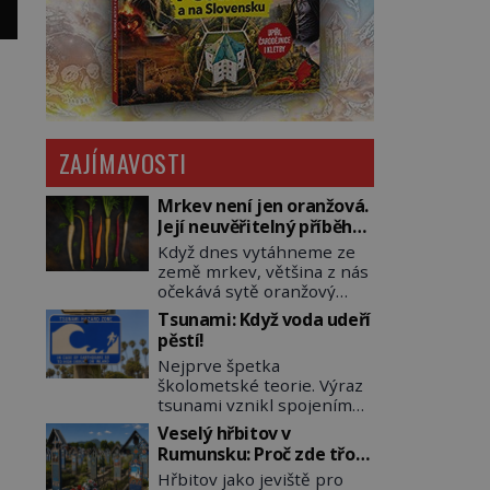
ZAJÍMAVOSTI
Mrkev není jen oranžová.
Její neuvěřitelný příběh
začíná fialovou barvou
Když dnes vytáhneme ze
země mrkev, většina z nás
očekává sytě oranžový
kořen. Jenže po většinu
Tsunami: Když voda udeří
své historie je mrkev
pěstí!
všechno možné, jen ne
Nejprve špetka
oranžová. Je fialová, žlutá,
školometské teorie. Výraz
bílá, někdy dokonce téměř
tsunami vznikl spojením
černá. Až díky stovkám let
japonských slov tsu
pečlivého šlechtění se z ní
Veselý hřbitov v
(přístav) a nami (vlna).
stává zelenina, bez které
Rumunsku: Proč zde třou
Jedná se o dlouhou vlnu,
si českou zahradu ani
pohřební plačky bídu s
Hřbitov jako jeviště pro
která je na volném moři
nedokážeme představit.