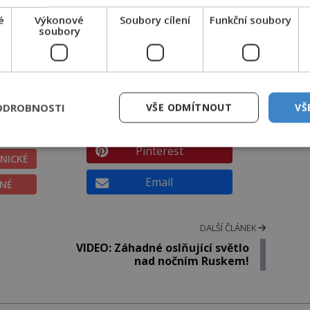
měsíce Titan a Enceladus.
é
Výkonové
Soubory cílení
Funkční soubory
soubory
SDÍLEJTE ČLÁNEK
TOVAT
Facebook
ODROBNOSTI
VŠE ODMÍTNOUT
VŠ
Twitter
ATNÉ
Pinterest
NICKÉ
Email
ĚNÉ
DALŠÍ ČLÁNEK
a
VIDEO: Záhadné oslňující světlo
nad nočním Ruskem!