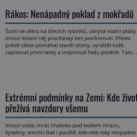
Rákos: Nenápadný poklad z mokřadů
Šumí ve větru na březích rybníků, ukrývá vodní ptáky
mnozí kolem něj procházejí bez povšimnutí. Přesto
právě rákos pomáhal stavět domy, vyrábět lodě,
zapisovat první texty a inspiroval řadu pověstí. Tato
skromná, ale užitečná rostlina provází člověka už tisí
let. Většina lidí vnímá rákos jen jako obyčejnou kulisu
letního koupání. Stačí se však podívat […]
Extrémní podmínky na Zemi: Kde živo
přežívá navzdory všemu
Vroucí voda, mráz hluboko pod bodem mrazu,
kyseliny, smrtící tlak i pouště, kde celé roky nespadne