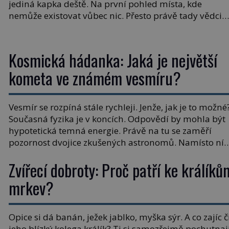
jediná kapka deště. Na první pohled místa, kde
nemůže existovat vůbec nic. Přesto právě tady vědci
objevují organismy, které posouvají hranice života.
Každý nový nález mění naše představy o tom, co
všechno dokáže příroda a napovídá, kde bychom
Kosmická hádanka: Jaká je největší
jednou […]
kometa ve známém vesmíru?
Vesmír se rozpíná stále rychleji. Jenže, jak je to možné
Současná fyzika je v koncích. Odpovědí by mohla být
hypotetická temná energie. Právě na tu se zaměří
pozornost dvojice zkušených astronomů. Namísto ní
ale objeví něco mnohem hmatatelnějšího. Naprosto
Zvířecí dobroty: Proč patří ke králíků
rekordní kometu! Astronomové Pedro Bernardinelli a
Gary Bernstein mravenčí prací zkoumají archivní
mrkev?
snímky v rámci Průzkumu temné energie […]
Opice si dá banán, ježek jablko, myška sýr. A co zajíc č
jeho blízký kolega králík? Ti si samozřejmě pochutnaj