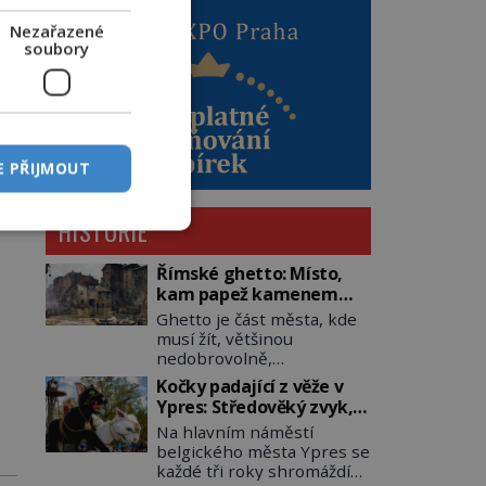
Nezařazené
soubory
E PŘIJMOUT
HISTORIE
Římské ghetto: Místo,
kam papež kamenem
dohodil
Ghetto je část města, kde
musí žít, většinou
nedobrovolně,
náboženská, rasová nebo
Kočky padající z věže v
národnostní menšina
Ypres: Středověký zvyk,
obyvatel. Bohaté
který dodnes budí
Na hlavním náměstí
historické zkušenosti mají
rozpaky
belgického města Ypres se
s takovým životem Židé. Už
každé tři roky shromáždí
od středověku jsou totiž v