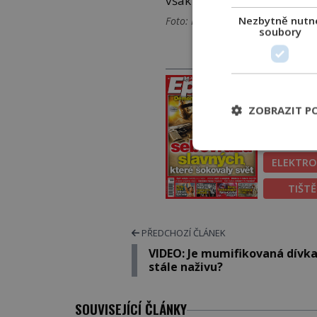
však zaslouží i Saturnovy 
Nezbytně nutn
Foto: NASA, Pinterest
soubory
PRÁVĚ V PRODEJI
PROLIS
ZOBRAZIT P
PŘEDPL
ELEKTRO
TIŠT
PŘEDCHOZÍ ČLÁNEK
VIDEO: Je mumifikovaná dívk
stále naživu?
SOUVISEJÍCÍ ČLÁNKY