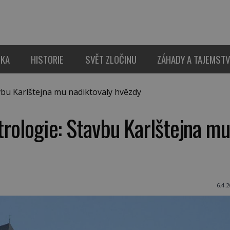
IKA
HISTORIE
SVĚT ZLOČINU
ZÁHADY A TAJEMSTV
vbu Karlštejna mu nadiktovaly hvězdy
strologie: Stavbu Karlštejna mu
6.4.