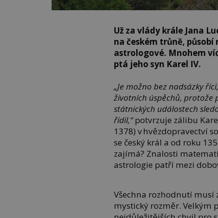
Už za vlády krále Jana 
na českém trůně, působí
astrologové. Mnohem více
ptá jeho syn Karel IV.
„Je možno bez nadsázky říci
životních úspěchů, protože p
státnických událostech sledo
řídil,“
potvrzuje zálibu Karel
1378) v hvězdopravectví s
se český král a od roku 13
zajímá? Znalosti matematik
astrologie patří mezi dob
Všechna rozhodnutí musí z
mystický rozměr. Velkým 
nejdůležitějších chvil pro