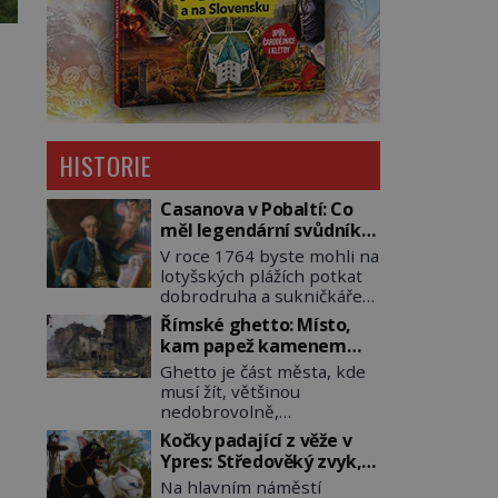
HISTORIE
Casanova v Pobaltí: Co
měl legendární svůdník
společného se
V roce 1764 byste mohli na
svobodnými zednáři?
lotyšských plážích potkat
dobrodruha a sukničkáře
Giacoma Casanovu. Jeho
Římské ghetto: Místo,
cesta k Baltskému moři
kam papež kamenem
však nebyla turistickým
dohodil
Ghetto je část města, kde
výletem, ale ryze pracovní
musí žít, většinou
cestou se zištnými úmysly.
nedobrovolně,
Jaký cíl Casanova sledoval,
náboženská, rasová nebo
když se například
Kočky padající z věže v
národnostní menšina
procházel uličkami
Ypres: Středověký zvyk,
obyvatel. Bohaté
lotyšské Rigy? Casanova
který dodnes budí
Na hlavním náměstí
historické zkušenosti mají
v Pobaltí kontaktoval