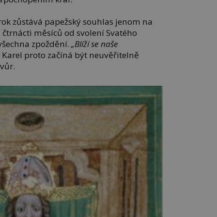
ež rok zůstává papežský souhlas jenom na
 čtrnácti měsíců od svolení Svatého
 všechna zpoždění.
„Blíží se naše
Karel proto začíná být neuvěřitelně
 dvůr.