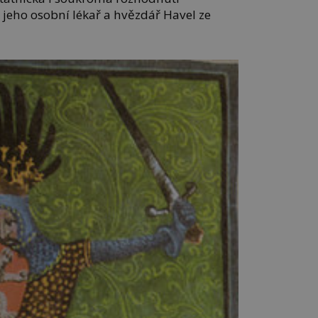
á jeho osobní lékař a hvězdář Havel ze