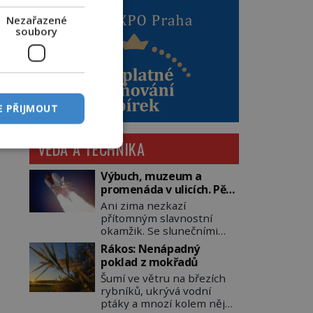
Nezařazené
soubory
E PŘIJMOUT
VĚDA A TECHNIKA
Výbuch, muzeum a
promenáda v ulicích. Pět
osudů nejslavnějších
Ani zima nezkazí
raketoplánů
přítomným slavnostní
okamžik. Se slunečními
brýlemi hledí na startující
Rákos: Nenápadný
raketu, která má do
poklad z mokřadů
vesmíru vynést kromě
Šumí ve větru na březích
posádky také obyčejnou
rybníků, ukrývá vodní
učitelku. Po několika
ptáky a mnozí kolem něj
sekundách všem ztuhnou