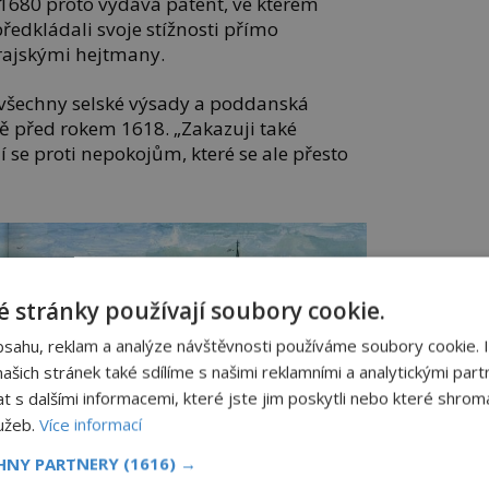
a 1680 proto vydává patent, ve kterém
edkládali svoje stížnosti přímo
krajskými hejtmany.
í všechny selské výsady a poddanská
eště před rokem 1618. „Zakazuji také
 se proti nepokojům, které se ale přesto
 stránky používají soubory cookie.
bsahu, reklam a analýze návštěvnosti používáme soubory cookie. 
šich stránek také sdílíme s našimi reklamními a analytickými partn
s dalšími informacemi, které jste jim poskytli nebo které shromá
lužeb.
Více informací
CHNY PARTNERY
(1616) →