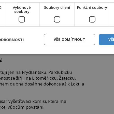
é
Výkonové
Soubory cílení
Funkční soubory
soubory
ODROBNOSTI
VŠE ODMÍTNOUT
VŠ
pu. Po jejím skončení znatelně ubylo obyvatel. Těm
živším přibylo roboty.
sů
stují jen na Frýdlantsku, Pardubicku
ost se šíří i na Litoměřicku, Žatecku,
ěhem dubna dosáhne dokonce až k Lokti a
sař vyšetřovací komisi, která má
proti vůdcům povstání.