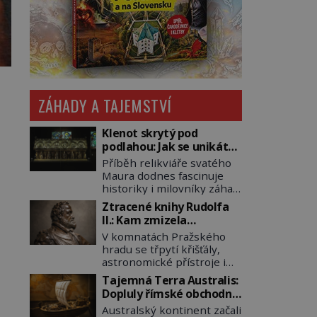
ZÁHADY A TAJEMSTVÍ
Klenot skrytý pod
podlahou: Jak se unikátní
románský poklad dostal
Příběh relikviáře svatého
do zapadlého Bečova?
Maura dodnes fascinuje
historiky i milovníky záhad
po celém světě. Tato
Ztracené knihy Rudolfa
románská zlatnická
II.: Kam zmizela
památka ze 13. století je
nejzáhadnější knihovna
V komnatách Pražského
po českých korunovačních
Evropy?
hradu se třpytí křišťály,
klenotech druhým
astronomické přístroje i
nejcennějším movitým
podivné alchymistické
majetkem v České
Tajemná Terra Australis:
rukopisy. Císař Rudolf II.
republice. Přestože byl
Dopluly římské obchodní
shromažďuje vše, co
klenot v roce 1985 po
lodě až do Austrálie?
Australský kontinent začali
souvisí s tajemstvím
dramatickém pátrání