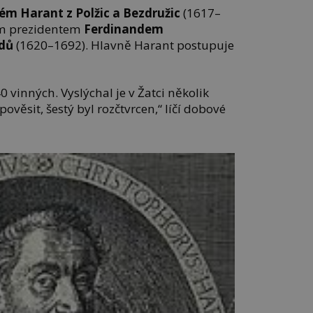
lém Harant z Polžic a Bezdružic
(1617–
ím prezidentem
Ferdinandem
dů
(1620–1692). Hlavně Harant postupuje
0 vinných. Vyslýchal je v Žatci několik
pověsit, šestý byl rozčtvrcen,“ líčí dobové