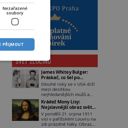
Nezařazené
soubory
E PŘIJMOUT
SVĚT ZLOČINU
James Whitey Bulger:
Práskač, co šel po
práskačích
Dlouhé roky se v USA drží
mezi desítkou
nejhledanějších mužů a
dopracuje to až na číslo
Krádež Mony Lisy:
dvě – hned po Usámovi bin
Nejslavnější obraz světa
Ládinovi (1957–2011). To je
zůstane dva roky
V pondělí 21. srpna 1911
James „Whitey“ Bulger
nezvěstný
visí v pařížském Louvru na
(1929–2018) viněný ze
zdi prázdné háky. Obraz,
spoluúčasti na 19