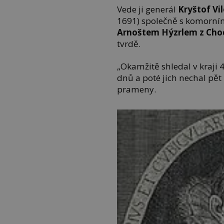
Vede ji generál
Kryštof Vi
1691) společně s komorn
Arnoštem
Hýzrlem
z Cho
tvrdě.
„Okamžitě shledal v kraji 4
dnů a poté jich nechal pět 
prameny.