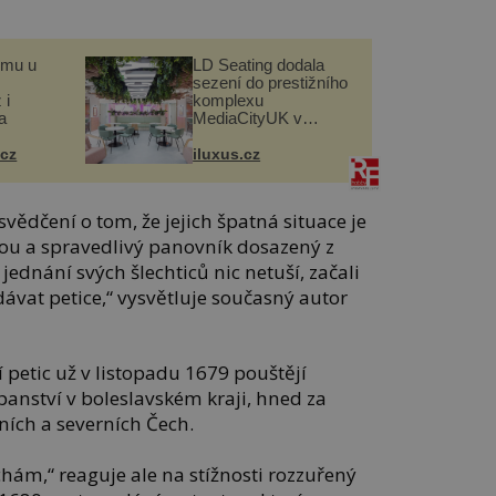
omu u
LD Seating dodala
sezení do prestižního
 i
komplexu
a
MediaCityUK v
Salfordu
.cz
iluxus.cz
svědčení o tom, že jejich špatná situace je
ou a spravedlivý panovník dosazený z
 jednání svých šlechticů nic netuší, začali
dávat petice,“ vysvětluje současný autor
í petic už v listopadu 1679 pouštějí
anství v boleslavském kraji, hned za
ních a severních Čech.
chám,“ reaguje ale na stížnosti rozzuřený