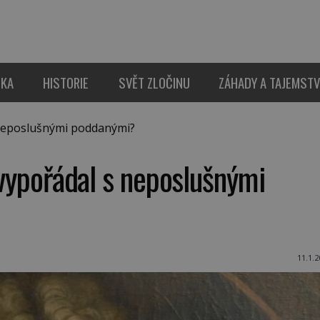
IKA
HISTORIE
SVĚT ZLOČINU
ZÁHADY A TAJEMSTV
s neposlušnými poddanými?
 vypořádal s neposlušnými
11.1.2