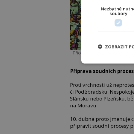
Nezbytně nutn
soubory
ZOBRAZIT P
Třicetiletá válka promění Evro
pře
Příprava soudních proce
Proti vrchnosti už neprote
či Poděbradsku. Nespokojen
Slánsku nebo Plzeňsku, b
na Moravu.
10. dubna proto jmenuje cí
připravit soudní procesy 