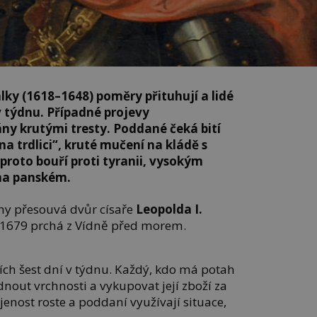
álky (1618–1648) poměry přituhují a lidé
v týdnu. Případné projevy
ány krutými tresty. Poddané čeká bití
a trdlici“, kruté mučení na kládě s
proto bouří proti tyranii, vysokým
na panském.
hy přesouvá dvůr císaře
Leopolda I.
ří 1679 prchá z Vídně před morem.
ích šest dní v týdnu. Každý, kdo má potah
nout vrchnosti a vykupovat její zboží za
nost roste a poddaní využívají situace,