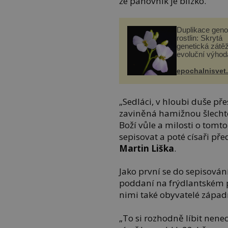
že panovník je blízko.
Duplikace gen
rostlin: Skrytá
genetická zátěž
evoluční výhod
epochalnisvet
„Sedláci, v hloubi duše pře
zaviněná hamižnou šlecht
Boží vůle a milosti o tomto
sepisovat a poté císaři pře
Martin Liška
.
Jako první se do sepisován
poddaní na frýdlantském p
nimi také obyvatelé západ
„To si rozhodně líbit nene