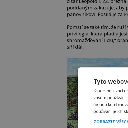
císař Leopold I. 22. březn
poddaným zakazuje, aby př
panovníkovi. Posílá je za 
Pomstí se také tím, že ruš
privilegia, která platila j
shromažďování lidu,“ brání
šíří dál.
Tyto webové
K personalizaci o
vašem používání na
mohou kombinovat 
používání jejich s
ZOBRAZIT VŠE