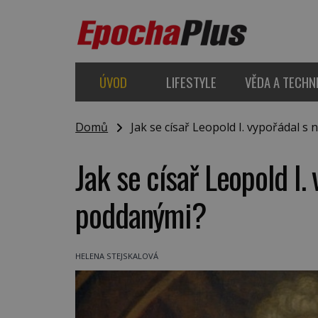
ÚVOD
LIFESTYLE
VĚDA A TECHN
Domů
Jak se císař Leopold I. vypořádal 
Jak se císař Leopold I.
poddanými?
HELENA STEJSKALOVÁ