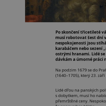
Po skončení třicetileté v
musí robotovat šest dní 
nespokojenosti jsou stíh
karabáčem nebo sezení „n
ostrými hranami. Lidé se 
dávkám a úmorné práci 
Na podzim 1679 se do Pra
(1640–1705), který 23. zá
Lidé dřou na panských pol
s dobytkem, musí ho nabíd
přemrštěné ceny. Nespokoje