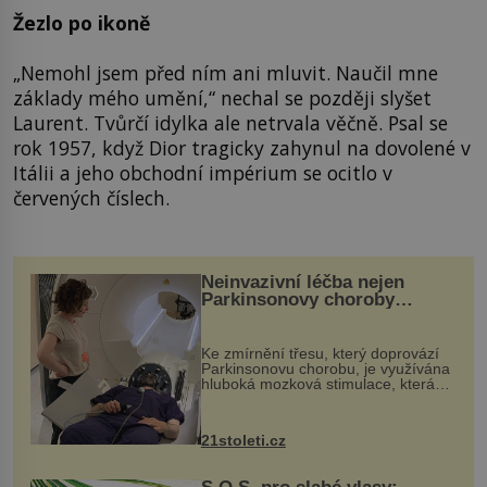
Žezlo po ikoně
„Nemohl jsem před ním ani mluvit. Naučil mne
základy mého umění,“ nechal se později slyšet
Laurent. Tvůrčí idylka ale netrvala věčně. Psal se
rok 1957, když Dior tragicky zahynul na dovolené v
Itálii a jeho obchodní impérium se ocitlo v
červených číslech.
Neinvazivní léčba nejen
Parkinsonovy choroby
pomocí ultrazvukové
„helmy“
Ke zmírnění třesu, který doprovází
Parkinsonovu chorobu, je využívána
hluboká mozková stimulace, která
však vyžaduje vysoce invazivní
zákrok. Ultrazvuk zase není vhodný
k dostatečně přesnému zacílení ...
21stoleti.cz