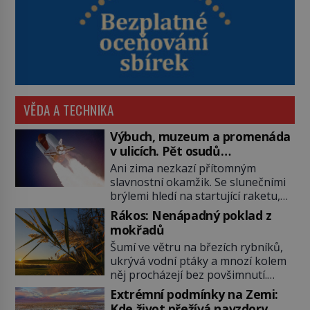
VĚDA A TECHNIKA
Výbuch, muzeum a promenáda
v ulicích. Pět osudů
nejslavnějších raketoplánů
Ani zima nezkazí přítomným
slavnostní okamžik. Se slunečními
brýlemi hledí na startující raketu,
která má do vesmíru vynést kromě
Rákos: Nenápadný poklad z
posádky také obyčejnou učitelku.
mokřadů
Po několika sekundách všem
Šumí ve větru na březích rybníků,
ztuhnou úsměvy, stroj totiž
ukrývá vodní ptáky a mnozí kolem
exploduje. Jejich konstrukce není
něj procházejí bez povšimnutí.
z levného kraje, daňové poplatníky
Přesto právě rákos pomáhal stavět
stojí miliardy dolarů. Na druhou
Extrémní podmínky na Zemi:
domy, vyrábět lodě, zapisovat první
stranu zvládnou jen představitelné
Kde život přežívá navzdory