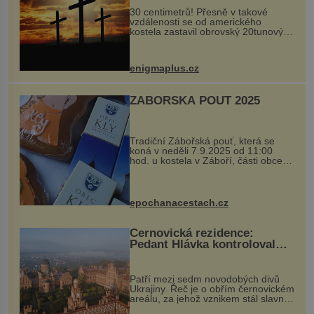
30 centimetrů! Přesně v takové
vzdálenosti se od amerického
kostela zastavil obrovský 20tunový
balvan, který se v květnu 2014
nečekaně odtrhl od nedaleké skály
při její demolici. Podle místních stojí
enigmaplus.cz
...
ZÁBOŘSKÁ POUŤ 2025
Tradiční Zábořská pouť, která se
koná v neděli 7.9.2025 od 11:00
hod. u kostela v Záboří, části obce
Kly u Mělníka. V programu naleznete
komentovanou prohlídku kostela,
dobovou hudbu, řemesla, atrakce...
epochanacestach.cz
Černovická rezidence:
Pedant Hlávka kontroloval
každou cihlu
Patří mezi sedm novodobých divů
Ukrajiny. Řeč je o obřím černovickém
areálu, za jehož vznikem stál slavný
český architekt Josef Hlávka. Ten si