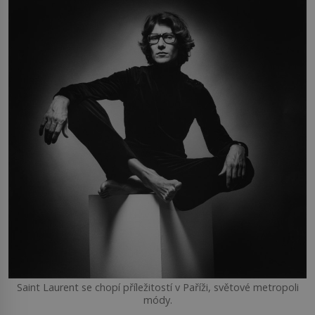
Saint Laurent se chopí příležitostí v Paříži, světové metropoli
módy.