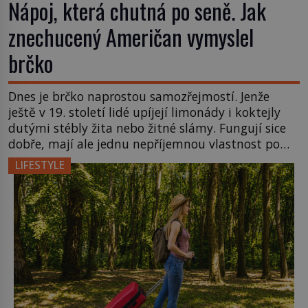
Nápoj, která chutná po seně. Jak
znechucený Američan vymyslel
brčko
Dnes je brčko naprostou samozřejmostí. Jenže
ještě v 19. století lidé upíjejí limonády i koktejly
dutými stébly žita nebo žitné slámy. Fungují sice
dobře, mají ale jednu nepříjemnou vlastnost po
chvíli se rozmáčejí a nápoji dodávají travnatou
LIFESTYLE
příchuť. Právě tahle drobná nepříjemnost přivede
amerického výrobce cigaretových náustků k
nápadu, který změní způsob pití po celém […]