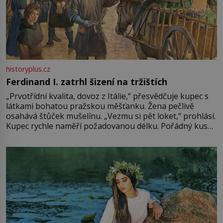
historyplus.cz
Ferdinand I. zatrhl šizení na tržištích
„Prvotřídní kvalita, dovoz z Itálie,“ přesvědčuje kupec s
látkami bohatou pražskou měšťanku. Žena pečlivě
osahává štůček mušelínu. „Vezmu si pět loket,“ prohlásí.
Kupec rychle naměří požadovanou délku. Pořádný kus
mu přitom zůstane za prsty… „Na šaty ho bude málo,
milostpaní. Stačí jenom na sukni,“ zhodnotí švadlena
množství růžového mušelínu. „Ošidili vás, podívejte.“
Vezme do ruky dřevěnou