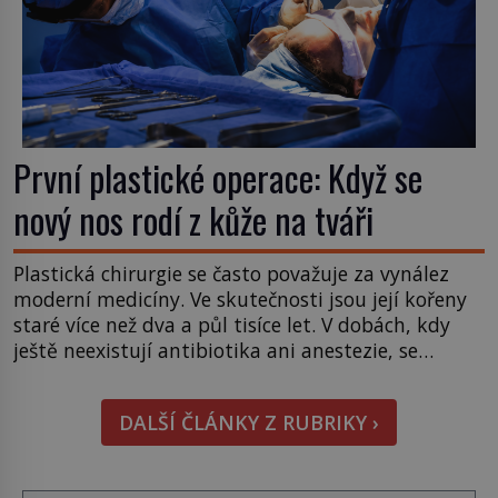
První plastické operace: Když se
nový nos rodí z kůže na tváři
Plastická chirurgie se často považuje za vynález
moderní medicíny. Ve skutečnosti jsou její kořeny
staré více než dva a půl tisíce let. V dobách, kdy
ještě neexistují antibiotika ani anestezie, se
odvážní lékaři pokoušejí vracet lidem tváře
znetvořené válkou, tresty nebo nehodami. Jejich
DALŠÍ ČLÁNKY Z RUBRIKY ›
metody jsou překvapivě promyšlené a některé
principy používají chirurgové dodnes. Úplně první
[…]