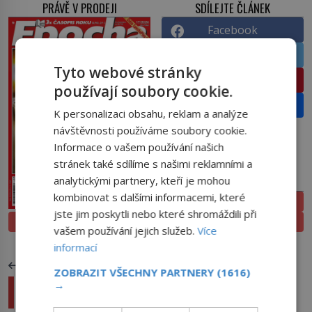
PRÁVĚ V PRODEJI
SDÍLEJTE ČLÁNEK
Facebook
Twitter
Tyto webové stránky
Pinterest
používají soubory cookie.
Email
K personalizaci obsahu, reklam a analýze
návštěvnosti používáme soubory cookie.
Informace o vašem používání našich
stránek také sdílíme s našimi reklamními a
analytickými partnery, kteří je mohou
PŘEDPLATNÉ
kombinovat s dalšími informacemi, které
ELEKTRONICKÉ
jste jim poskytli nebo které shromáždili při
PROLISTOVAT
TIŠTĚNÉ
vašem používání jejich služeb.
Více
informací
PŘEDCHOZÍ ČLÁNEK
ZOBRAZIT VŠECHNY PARTNERY
(1616)
→
Jak se císař Leopold I. vypořádal s neposlušnými
poddanými?