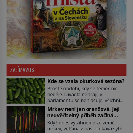
ZAJÍMAVOSTI
Kde se vzala okurková sezóna?
Prostě období, kdy se téměř nic
neděje. Divadla nehrají, v
parlamentu se nehlasuje, všichni
jsou na dovolené a média tak
Mrkev není jen oranžová. Její
nemají o čem mluvit a psát. A
neuvěřitelný příběh začíná
vymýšlejí si proto témata, které
fialovou barvou
Když dnes vytáhneme ze země
nikoho nezajímají. Proč je však ona
mrkev, většina z nás očekává sytě
letní doba spojovaná zrovna s