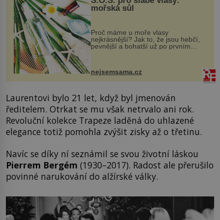
S.O.S. pro slabé vlasy:
mořská sůl
Proč máme u moře vlasy
nejkrásnější? Jak to, že jsou hebčí,
pevnější a bohatší už po prvním
vykoupání? Protože sůl obsažená v
mořské vodě má blahodárný vliv.
Nejen na tělo a pokožku, ale i na
nejsemsama.cz
vlasy. ...
Laurentovi bylo 21 let, když byl jmenován
ředitelem. Otrkat se mu však netrvalo ani rok.
Revoluční kolekce Trapeze laděná do uhlazené
elegance totiž pomohla zvýšit zisky až o třetinu.
Navíc se díky ní seznámil se svou životní láskou
Pierrem Bergém
(1930–2017). Radost ale přerušilo
povinné narukování do alžírské války.