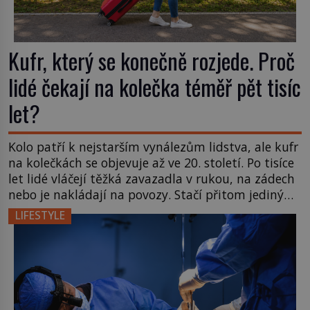
Kufr, který se konečně rozjede. Proč
lidé čekají na kolečka téměř pět tisíc
let?
Kolo patří k nejstarším vynálezům lidstva, ale kufr
na kolečkách se objevuje až ve 20. století. Po tisíce
let lidé vláčejí těžká zavazadla v rukou, na zádech
nebo je nakládají na povozy. Stačí přitom jediný
nápad, připevnit ke kufru kolečka. Jenže právě ten
LIFESTYLE
nikdo dlouho nedostane. Až jednou se na letišti
ozve věta, která změní […]