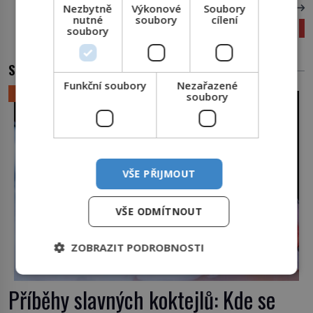
Nezbytně
Výkonové
Soubory
DALŠÍ ČLÁNEK
nutné
soubory
cílení
Věci, o kterých nevíme, k čemu jsou
soubory
SOUVISEJÍCÍ ČLÁNKY
Funkční soubory
Nezařazené
LIFESTYLE
soubory
VŠE PŘIJMOUT
VŠE ODMÍTNOUT
ZOBRAZIT PODROBNOSTI
Příběhy slavných koktejlů: Kde se