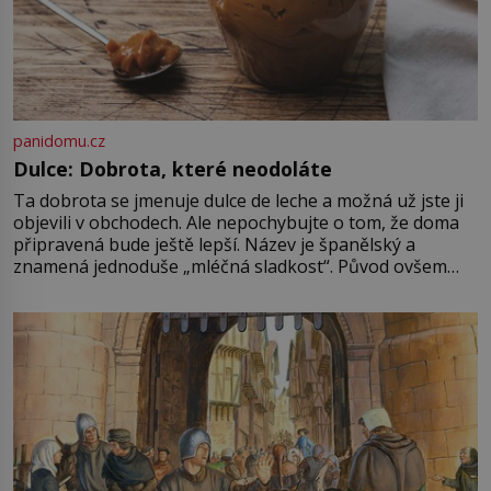
panidomu.cz
Dulce: Dobrota, které neodoláte
Ta dobrota se jmenuje dulce de leche a možná už jste ji
objevili v obchodech. Ale nepochybujte o tom, že doma
připravená bude ještě lepší. Název je španělský a
znamená jednoduše „mléčná sladkost“. Původ ovšem
není úplně jednoznačný, o autorství této receptury se
pře hned několik latinskoamerických zemí a k tomu
Francie, kde se traduje,