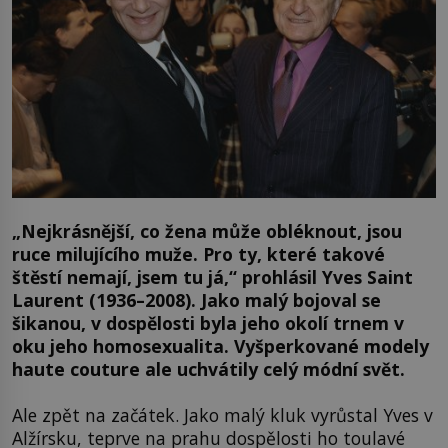
„Nejkrásnější, co žena může obléknout, jsou
ruce milujícího muže. Pro ty, které takové
štěstí nemají, jsem tu já,“ prohlásil Yves Saint
Laurent (1936–2008). Jako malý bojoval se
šikanou, v dospělosti byla jeho okolí trnem v
oku jeho homosexualita. Vyšperkované modely
haute couture ale uchvátily celý módní svět.
Ale zpět na začátek. Jako malý kluk vyrůstal Yves v
Alžírsku, teprve na prahu dospělosti ho toulavé