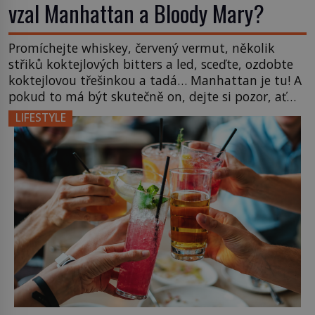
vzal Manhattan a Bloody Mary?
Promíchejte whiskey, červený vermut, několik
střiků koktejlových bitters a led, sceďte, ozdobte
koktejlovou třešinkou a tadá… Manhattan je tu! A
pokud to má být skutečně on, dejte si pozor, ať
místo klasické americké rye whiskey či klidně
LIFESTYLE
bourbonu nepoužijete skotskou whisku. Co se
stane? Inu, koktejl bude stále skvělý, ale už to
nebude Manhattan ale […]