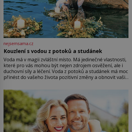
nejsemsama.cz
Kouzlení s vodou z potoků a studánek
Voda má v magii zvláštní místo. Má jedinečné vlastnosti,
které pro vás mohou být nejen zdrojem osvěžení, ale i
duchovní síly a léčení. Voda z potoků a studánek má moc
přinést do vašeho života pozitivní změny a obnovit vaši
energii. Využitím těchto přírodních zdrojů v magii
můžete obohatit své rituály a přinést do svého života
větší harmonii a klid. Je důležité