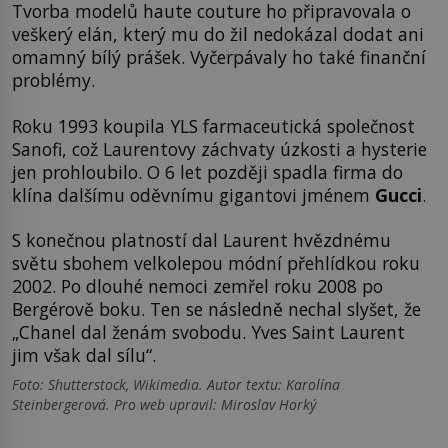
Tvorba modelů haute couture ho připravovala o
veškerý elán, který mu do žil nedokázal dodat ani
omamný bílý prášek. Vyčerpávaly ho také finanční
problémy.
Roku 1993 koupila YLS farmaceutická společnost
Sanofi, což Laurentovy záchvaty úzkosti a hysterie
jen prohloubilo. O 6 let později spadla firma do
klína dalšímu oděvnímu gigantovi jménem
Gucci
.
S konečnou platností dal Laurent hvězdnému
světu sbohem velkolepou módní přehlídkou roku
2002. Po dlouhé nemoci zemřel roku 2008 po
Bergérově boku. Ten se následně nechal slyšet, že
„Chanel dal ženám svobodu. Yves Saint Laurent
jim však dal sílu“.
Foto: Shutterstock, Wikimedia. Autor textu: Karolína
Steinbergerová. Pro web upravil: Miroslav Horký