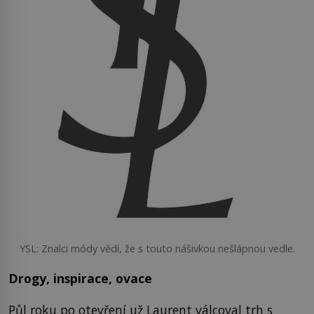
YSL: Znalci módy vědí, že s touto nášivkou nešlápnou vedle.
Drogy, inspirace, ovace
Půl roku po otevření už Laurent válcoval trh s