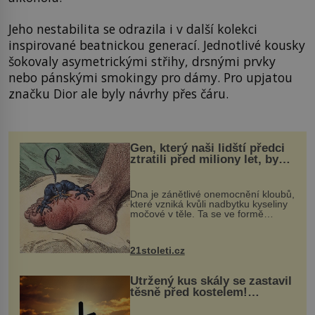
Jeho nestabilita se odrazila i v další kolekci
inspirované beatnickou generací. Jednotlivé kousky
šokovaly asymetrickými střihy, drsnými prvky
nebo pánskými smokingy pro dámy. Pro upjatou
značku Dior ale byly návrhy přes čáru.
Gen, který naši lidští předci
ztratili před miliony let, by
mohl pomoci s léčbou
„nemoci králů“
Dna je zánětlivé onemocnění kloubů,
které vzniká kvůli nadbytku kyseliny
močové v těle. Ta se ve formě
krystalků ukládá v blízkosti kloubů,
nejčastěji přitom postihuje palce na
nohou, a způsobuje bole...
21stoleti.cz
Utržený kus skály se zastavil
těsně před kostelem!
Ochránila ho boží síla?