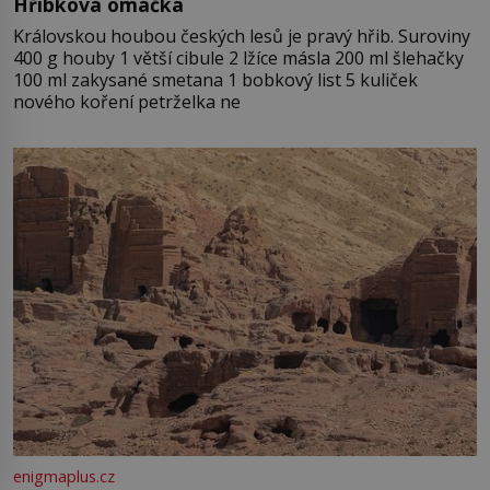
Hříbková omáčka
Královskou houbou českých lesů je pravý hřib. Suroviny
400 g houby 1 větší cibule 2 lžíce másla 200 ml šlehačky
100 ml zakysané smetana 1 bobkový list 5 kuliček
nového koření petrželka ne
enigmaplus.cz