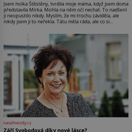
Jsem holka Štěstěny, tvrdila moje máma, když jsem doma
představila Mirka. Mohla na něm oči nechat. To nadšení
ji neopustilo nikdy. Myslím, že mi trochu záviděla, ale
nikdy jsem jí to neřekla. Tátu měla ráda, ale co si
pamatuji, tak jsme s Mirkem byli zamilovaní mnohem víc.
Jsme spolu moc rádi Tehdy byla jiná doba, když
nasehvezdy.cz
Září Svobodová díky nové lásce?