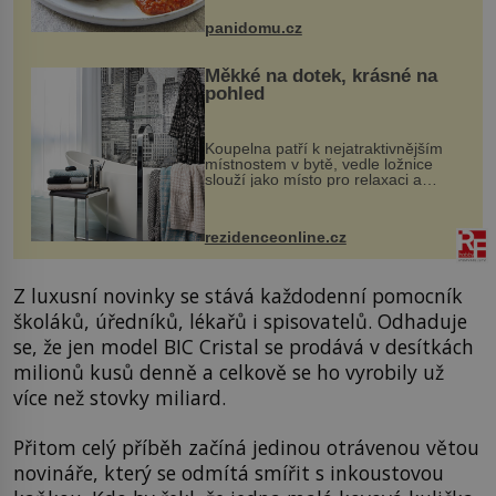
Možná jste ji ochutnali na dovolené v
bývalé Jugoslávii, lze ji vi...
panidomu.cz
Měkké na dotek, krásné na
pohled
Koupelna patří k nejatraktivnějším
místnostem v bytě, vedle ložnice
slouží jako místo pro relaxaci a
odpočinek. Koupelnový textil –
ručníky, osušky a koberečky –
mohou jako mávnutím kouzelného
rezidenceonline.cz
proutku...
Z luxusní novinky se stává každodenní pomocník
školáků, úředníků, lékařů i spisovatelů. Odhaduje
se, že jen model BIC Cristal se prodává v desítkách
milionů kusů denně a celkově se ho vyrobily už
více než stovky miliard.
Přitom celý příběh začíná jedinou otrávenou větou
novináře, který se odmítá smířit s inkoustovou