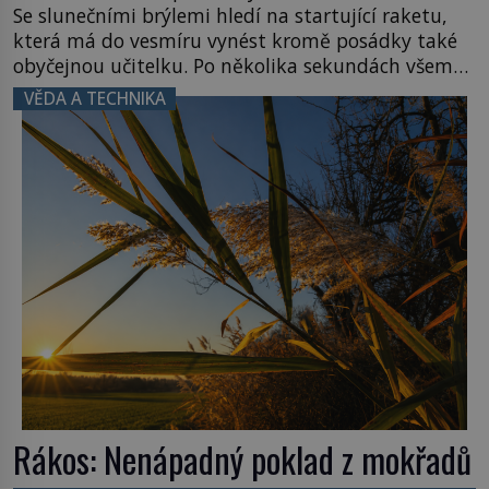
Se slunečními brýlemi hledí na startující raketu,
která má do vesmíru vynést kromě posádky také
obyčejnou učitelku. Po několika sekundách všem
ztuhnou úsměvy, stroj totiž exploduje. Jejich
VĚDA A TECHNIKA
konstrukce není z levného kraje, daňové
poplatníky stojí miliardy dolarů. Na druhou stranu
zvládnou jen představitelné věci. Na malé kousky
Název: Columbia První […]
Rákos: Nenápadný poklad z mokřadů