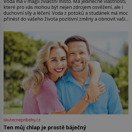
Voda má v magii zvláštní místo. Má jedinečné vlastnosti,
které pro vás mohou být nejen zdrojem osvěžení, ale i
duchovní síly a léčení. Voda z potoků a studánek má moc
přinést do vašeho života pozitivní změny a obnovit vaši
energii. Využitím těchto přírodních zdrojů v magii
můžete obohatit své rituály a přinést do svého života
větší harmonii a klid. Je důležité
skutecnepribehy.cz
Ten můj chlap je prostě báječný