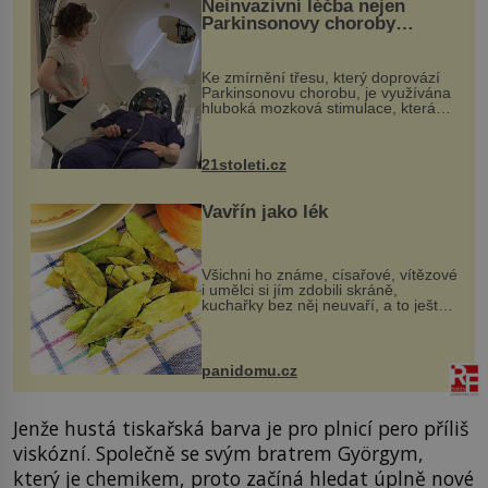
Neinvazivní léčba nejen
Parkinsonovy choroby
pomocí ultrazvukové
„helmy“
Ke zmírnění třesu, který doprovází
Parkinsonovu chorobu, je využívána
hluboká mozková stimulace, která
však vyžaduje vysoce invazivní
zákrok. Ultrazvuk zase není vhodný
k dostatečně přesnému zacílení ...
21stoleti.cz
Vavřín jako lék
Všichni ho známe, císařové, vítězové
i umělci si jím zdobili skráně,
kuchařky bez něj neuvaří, a to ještě
nevíte, že bobkový list může výrazně
zmírnit některé naše neduhy.
Obsahuje v malém množství ně...
panidomu.cz
Jenže hustá tiskařská barva je pro plnicí pero příliš
viskózní. Společně se svým bratrem Györgym,
který je chemikem, proto začíná hledat úplně nové