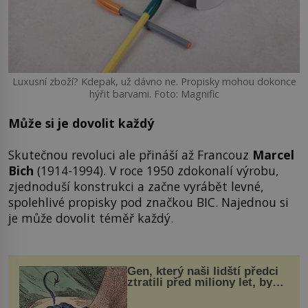
Luxusní zboží? Kdepak, už dávno ne. Propisky mohou dokonce
hýřit barvami. Foto: Magnific
Může si je dovolit každý
Skutečnou revoluci ale přináší až Francouz
Marcel
Bich
(1914-1994). V roce 1950 zdokonalí výrobu,
zjednoduší konstrukci a začne vyrábět levné,
spolehlivé propisky pod značkou BIC. Najednou si
je může dovolit téměř každý.
Gen, který naši lidští předci
ztratili před miliony let, by
mohl pomoci s léčbou
„nemoci králů“