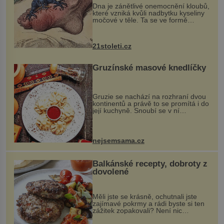
Dna je zánětlivé onemocnění kloubů,
které vzniká kvůli nadbytku kyseliny
močové v těle. Ta se ve formě
krystalků ukládá v blízkosti kloubů,
nejčastěji přitom postihuje palce na
nohou, a způsobuje bole...
21stoleti.cz
Gruzínské masové knedlíčky
Gruzie se nachází na rozhraní dvou
kontinentů a právě to se promítá i do
její kuchyně. Snoubí se v ní
evropské a asijské chutě a díky tomu
vznikají rozmanité a chuťově bohaté
pokrmy, které rozhodně st...
nejsemsama.cz
Balkánské recepty, dobroty z
dovolené
Měli jste se krásně, ochutnali jste
zajímavé pokrmy a rádi byste si ten
zážitek zopakovali? Není nic
snazšího. Pljeskavica (10 porcí)