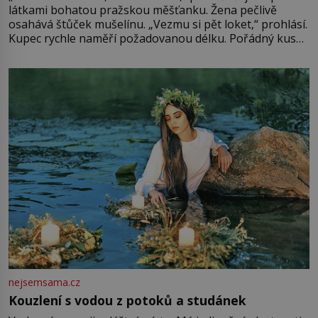
látkami bohatou pražskou měšťanku. Žena pečlivě
osahává štůček mušelínu. „Vezmu si pět loket,“ prohlásí.
Kupec rychle naměří požadovanou délku. Pořádný kus
mu přitom zůstane za prsty… „Na šaty ho bude málo,
milostpaní. Stačí jenom na sukni,“ zhodnotí švadlena
množství růžového mušelínu. „Ošidili vás, podívejte.“
Vezme do ruky dřevěnou
nejsemsama.cz
Kouzlení s vodou z potoků a studánek