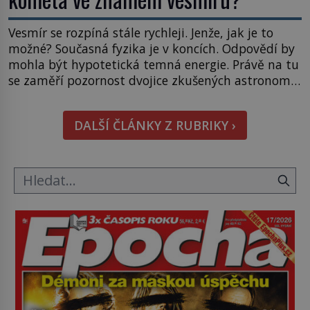
Vesmír se rozpíná stále rychleji. Jenže, jak je to
možné? Současná fyzika je v koncích. Odpovědí by
mohla být hypotetická temná energie. Právě na tu
se zaměří pozornost dvojice zkušených astronomů.
Namísto ní ale objeví něco mnohem
hmatatelnějšího. Naprosto rekordní kometu!
DALŠÍ ČLÁNKY Z RUBRIKY ›
Astronomové Pedro Bernardinelli a Gary Bernstein
mravenčí prací zkoumají archivní snímky v rámci
Průzkumu temné energie […]