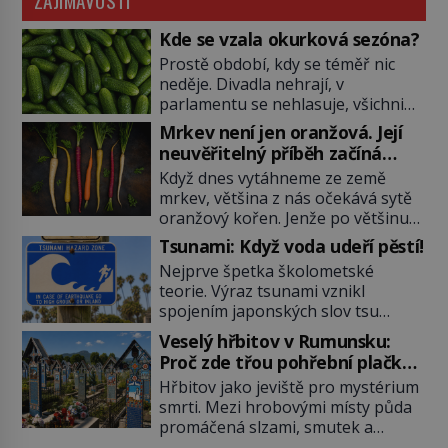
ZAJÍMAVOSTI
Kde se vzala okurková sezóna?
Prostě období, kdy se téměř nic
neděje. Divadla nehrají, v
parlamentu se nehlasuje, všichni
jsou na dovolené a média tak
Mrkev není jen oranžová. Její
nemají o čem mluvit a psát. A
neuvěřitelný příběh začíná
vymýšlejí si proto témata, které
fialovou barvou
Když dnes vytáhneme ze země
nikoho nezajímají. Proč je však ona
mrkev, většina z nás očekává sytě
letní doba spojovaná zrovna s
oranžový kořen. Jenže po většinu
okurkami? Okurkovou sezónu
své historie je mrkev všechno
známe už od poloviny 19. století,
Tsunami: Když voda udeří pěstí!
možné, jen ne oranžová. Je fialová,
ovšem jako Češi […]
Nejprve špetka školometské
žlutá, bílá, někdy dokonce téměř
teorie. Výraz tsunami vznikl
černá. Až díky stovkám let
spojením japonských slov tsu
pečlivého šlechtění se z ní stává
(přístav) a nami (vlna). Jedná se o
zelenina, bez které si českou
Veselý hřbitov v Rumunsku:
dlouhou vlnu, která je na volném
zahradu ani nedokážeme
Proč zde třou pohřební plačky
moři takřka nepostřehnutelná.
představit. Její příběh je […]
bídu s nouzí?
Hřbitov jako jeviště pro mystérium
Ačkoli je vlnová délka tsunami i 300
smrti. Mezi hrobovými místy půda
kilometrů, výška vlny na volném
promáčená slzami, smutek a
moři je maximálně 1,5 metru.
vědomí konečnosti lidské existence.