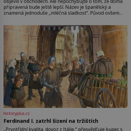
objevili v obchodech. Ale nepochybujte o tom, že doma
připravená bude ještě lepší. Název je španělský a
znamená jednoduše „mléčná sladkost“. Původ ovšem
není úplně jednoznačný, o autorství této receptury se
pře hned několik latinskoamerických zemí a k tomu
Francie, kde se traduje,
historyplus.cz
Ferdinand I. zatrhl šizení na tržištích
„Prvotřídní kvalita, dovoz z Itálie,“ přesvědčuje kupec s