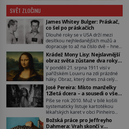
SVĚT ZLOČINU
James Whitey Bulger: Práskač,
co šel po práskačích
Dlouhé roky se v USA drží mezi
desítkou nejhledanějších mužů a
dopracuje to až na číslo dvě – hned
po Usámovi bin Ládinovi (1957–
Krádež Mony Lisy: Nejslavnější
2011). To je James „Whitey“ Bulger
obraz světa zůstane dva roky
(1929–2018) viněný ze spoluúčasti
nezvěstný
V pondělí 21. srpna 1911 visí v
na 19 vraždách, vydírání a lichvy. A
pařížském Louvru na zdi prázdné
samozřejmě, krom toho je ještě
háky. Obraz, který dnes zná celý
drogový dealer, který neváhá
svět, je pryč. Zpočátku si nikdo
odstranit z cesty všechny práskače,
José Pereira: Místo manželky
nemyslí, že jde o krádež.
zatímco […]
12letá dcera – a sousedi o všem
Zaměstnanci jsou přesvědčeni, že
vědí!
Píše se rok 2010. Muž v bílé košili
Mona Lisa je jen v restaurátorské
systematicky listuje kartotékou
dílně nebo u fotografa. Když se
lékařských karet v obci Pinheiro
ukáže pravda, propukne jeden z
ležící asi 20 kilometrů od farmy s
největších honů na zloděje v […]
Božská práce pro Jeffreyho
podivínským majitelem. Něco tu
Dahmera: Vrah skončí v