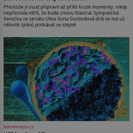
Přestože jí osud připravil až příliš kruté momenty, nikdy
nepřestala věřit, že bude znovu šťastná. Sympatická
herečka ze seriálu Ulice Ilona Svobodová (64) se má už
několik týdnů potkávat se stejně
tisicereceptu.cz