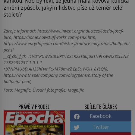
kaňkou. Kdo by řekl, že jedna malá kovová kulička
změní způsob, jakým lidstvo píše už téměř celé
století?
Zdroje informací:
https://www.invent.org/inductees/laszlo-josef-
biro, https://home.howstuffworks.com/pen2.htm,
https://www.encyclopedia.com/history/culture-magazines/ballpoint-
pens?
__cf_chl_f_tk=I1VB1PGw79BEBPziToxLR2SeBuju8eH9FGwN28xELN8-
1782984237-1.0.1.1-
rb7NRMUbD.AH3ShFvmFcxM78mwZ.EpEc.WOH_8YLQl8,
https://www.thepencompany.com/blog/pens/history-of-the-
ballpoint-pen/,
Foto: Magnific, Úvodní fotografie: Magnific
PRÁVĚ V PRODEJI
SDÍLEJTE ČLÁNEK
Facebook
Twitter