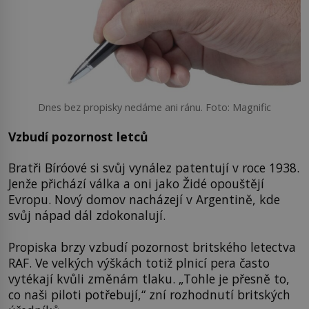
Dnes bez propisky nedáme ani ránu. Foto: Magnific
Vzbudí pozornost letců
Bratři Bíróové si svůj vynález patentují v roce 1938.
Jenže přichází válka a oni jako Židé opouštějí
Evropu. Nový domov nacházejí v Argentině, kde
svůj nápad dál zdokonalují.
Propiska brzy vzbudí pozornost britského letectva
RAF. Ve velkých výškách totiž plnicí pera často
vytékají kvůli změnám tlaku. „Tohle je přesně to,
co naši piloti potřebují,“ zní rozhodnutí britských