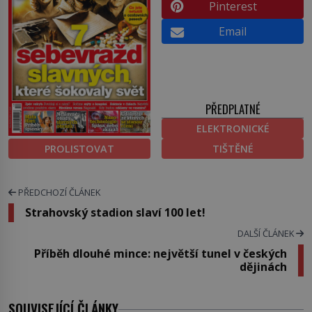
Pinterest
Email
PŘEDPLATNÉ
ELEKTRONICKÉ
PROLISTOVAT
TIŠTĚNÉ
PŘEDCHOZÍ ČLÁNEK
Strahovský stadion slaví 100 let!
DALŠÍ ČLÁNEK
Příběh dlouhé mince: největší tunel v českých
dějinách
SOUVISEJÍCÍ ČLÁNKY