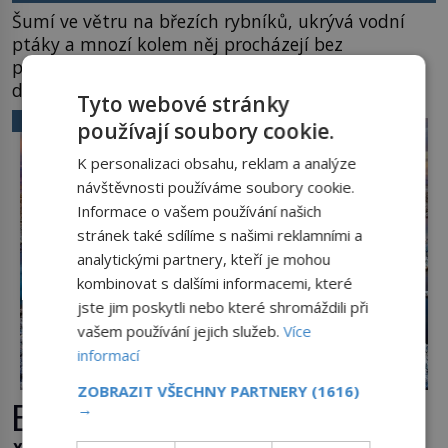
Šumí ve větru na březích rybníků, ukrývá vodní
ptáky a mnozí kolem něj procházejí bez
povšimnutí. Přesto právě rákos pomáhal stavět
domy, vyrábět lodě, zapisovat první texty a
Tyto webové stránky
inspiroval řadu pověstí. Tato skromná, ale
VĚDA A TECHNIKA
používají soubory cookie.
užitečná rostlina provází člověka už tisíce let.
Většina lidí vnímá rákos jen jako obyčejnou kulisu
K personalizaci obsahu, reklam a analýze
letního koupání. Stačí se však podívat […]
návštěvnosti používáme soubory cookie.
Informace o vašem používání našich
stránek také sdílíme s našimi reklamními a
analytickými partnery, kteří je mohou
kombinovat s dalšími informacemi, které
jste jim poskytli nebo které shromáždili při
vašem používání jejich služeb.
Více
informací
ZOBRAZIT VŠECHNY PARTNERY
(1616)
Extrémní podmínky na Zemi: Kde
→