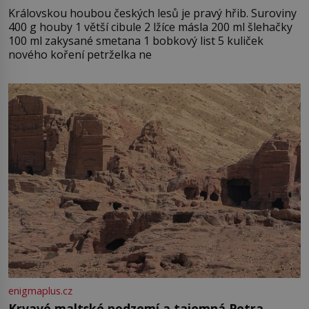
Královskou houbou českých lesů je pravý hřib. Suroviny
400 g houby 1 větší cibule 2 lžíce másla 200 ml šlehačky
100 ml zakysané smetana 1 bobkový list 5 kuliček
nového koření petrželka ne
enigmaplus.cz
Krvavé maltské podzemí a tajemná Petra