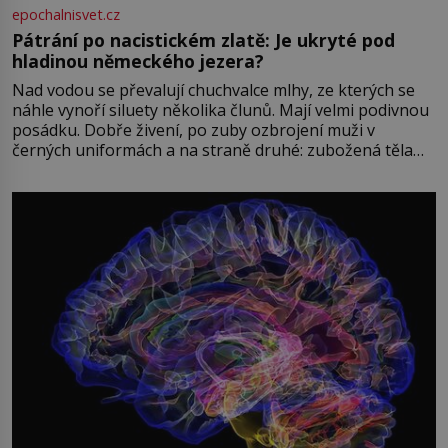
epochalnisvet.cz
Pátrání po nacistickém zlatě: Je ukryté pod
hladinou německého jezera?
Nad vodou se převalují chuchvalce mlhy, ze kterých se
náhle vynoří siluety několika člunů. Mají velmi podivnou
posádku. Dobře živení, po zuby ozbrojení muži v
černých uniformách a na straně druhé: zubožená těla
oblečená v chatrných vězeňských hadrech. Co tato
přízračná scéna znamená? Je jaro roku 1945, druhá
světová válka se chýlí ke konci. Jezero Stolpsee