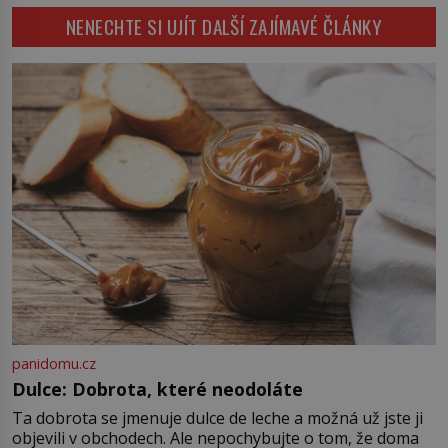
vnímat v kontextu jeho postavení i
– Jižní zemi. Proč? Do jisté míry to
NENECHTE SI UJÍT DALŠÍ ZAJÍMAVÉ ČLÁNKY
doby, ve které žil. Máme však nyní
byl smysl pro […]
rozbít tuto obecně přijímanou
pravdu na padrť a prohlásit, že to
byl jen životem unavený a drogou
ovládaný muž? Marcus Aurelius byl
zastáncem stoicismu, učení, […]
panidomu.cz
Dulce: Dobrota, které neodoláte
Ta dobrota se jmenuje dulce de leche a možná už jste ji
objevili v obchodech. Ale nepochybujte o tom, že doma