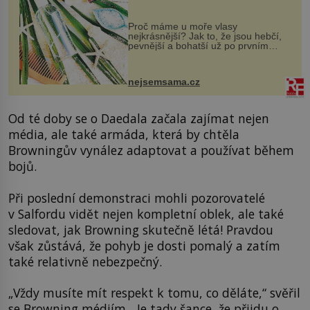
Proč máme u moře vlasy
nejkrásnější? Jak to, že jsou hebčí,
pevnější a bohatší už po prvním
vykoupání? Protože sůl obsažená v
mořské vodě má blahodárný vliv.
Nejen na tělo a pokožku, ale i na
nejsemsama.cz
vlasy. ...
Od té doby se o Daedala začala zajímat nejen
média, ale také armáda, která by chtěla
Browningův vynález adaptovat a používat během
bojů.
Při poslední demonstraci mohli pozorovatelé
v Salfordu vidět nejen kompletní oblek, ale také
sledovat, jak Browning skutečně létá! Pravdou
však zůstává, že pohyb je dosti pomalý a zatím
také relativně nebezpečný.
„Vždy musíte mít respekt k tomu, co děláte,“ svěřil
se Browning médiím. „Je tady šance, že přijdu o