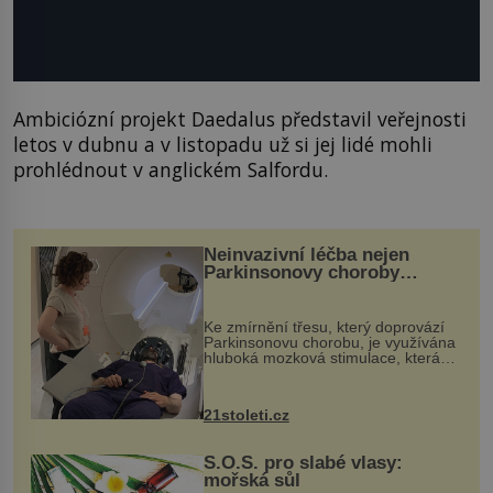
Ambiciózní projekt Daedalus představil veřejnosti
letos v dubnu a v listopadu už si jej lidé mohli
prohlédnout v anglickém Salfordu.
Neinvazivní léčba nejen
Parkinsonovy choroby
pomocí ultrazvukové
„helmy“
Ke zmírnění třesu, který doprovází
Parkinsonovu chorobu, je využívána
hluboká mozková stimulace, která
však vyžaduje vysoce invazivní
zákrok. Ultrazvuk zase není vhodný
k dostatečně přesnému zacílení ...
21stoleti.cz
S.O.S. pro slabé vlasy:
mořská sůl