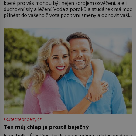
které pro vás mohou být nejen zdrojem osvěžení, ale i
duchovní síly a léčení. Voda z potoků a studánek má moc
přinést do vašeho života pozitivní změny a obnovit vaši
energii. Využitím těchto přírodních zdrojů v magii
můžete obohatit své rituály a přinést do svého života
větší harmonii a klid. Je důležité
skutecnepribehy.cz
Ten můj chlap je prostě báječný
Jsem holka Štěstěny, tvrdila moje máma, když jsem doma