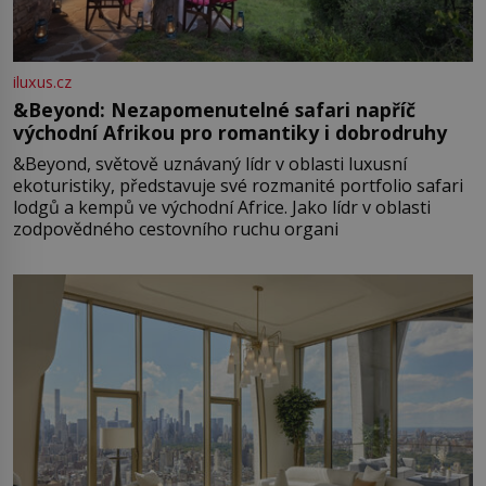
iluxus.cz
&Beyond: Nezapomenutelné safari napříč
východní Afrikou pro romantiky i dobrodruhy
&Beyond, světově uznávaný lídr v oblasti luxusní
ekoturistiky, představuje své rozmanité portfolio safari
lodgů a kempů ve východní Africe. Jako lídr v oblasti
zodpovědného cestovního ruchu organi