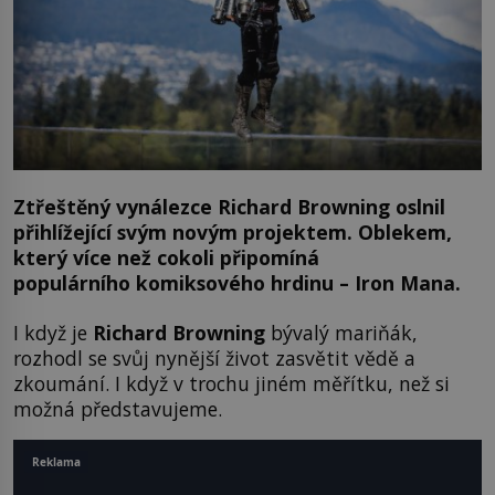
Ztřeštěný vynálezce Richard Browning oslnil
přihlížející svým novým projektem. Oblekem,
který více než cokoli připomíná
populárního
komiksového hrdinu – Iron Mana.
I když je
Richard Browning
bývalý mariňák,
rozhodl se svůj nynější život zasvětit vědě a
zkoumání. I když v trochu jiném měřítku, než si
možná představujeme.
Reklama