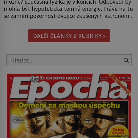
možné? Současná fyzika je v koncích. Odpovědí by
mohla být hypotetická temná energie. Právě na tu
se zaměří pozornost dvojice zkušených astronomů.
Namísto ní ale objeví něco mnohem
hmatatelnějšího. Naprosto rekordní kometu!
DALŠÍ ČLÁNKY Z RUBRIKY ›
Astronomové Pedro Bernardinelli a Gary Bernstein
mravenčí prací zkoumají archivní snímky v rámci
Průzkumu temné energie […]