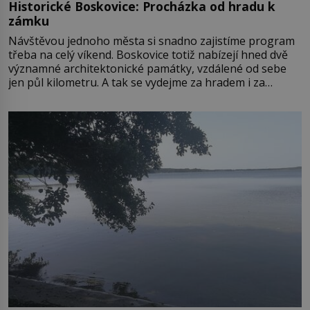
Historické Boskovice: Procházka od hradu k
zámku
Návštěvou jednoho města si snadno zajistíme program
třeba na celý víkend. Boskovice totiž nabízejí hned dvě
významné architektonické památky, vzdálené od sebe
jen půl kilometru. A tak se vydejme za hradem i za
zámkem do krásné jihomoravské krajiny. Trhová osada
Boskovice na okraji Drahanské vrchoviny vznikla někdy
ve13. století, a už v roce 1313 kronikáři zaznamenali