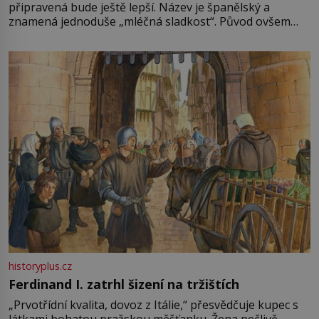
připravená bude ještě lepší. Název je španělský a
znamená jednoduše „mléčná sladkost“. Původ ovšem
není úplně jednoznačný, o autorství této receptury se
pře hned několik latinskoamerických zemí a k tomu
Francie, kde se traduje,
historyplus.cz
Ferdinand I. zatrhl šizení na tržištích
„Prvotřídní kvalita, dovoz z Itálie,“ přesvědčuje kupec s