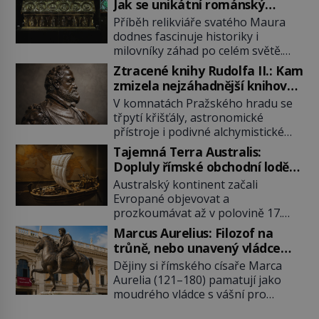
Jak se unikátní románský
poklad dostal do zapadlého
Příběh relikviáře svatého Maura
Bečova?
dodnes fascinuje historiky i
milovníky záhad po celém světě.
Tato románská zlatnická památka
Ztracené knihy Rudolfa II.: Kam
ze 13. století je po českých
zmizela nejzáhadnější knihovna
korunovačních klenotech druhým
Evropy?
V komnatách Pražského hradu se
nejcennějším movitým majetkem v
třpytí křišťály, astronomické
České republice. Přestože byl
přístroje i podivné alchymistické
klenot v roce 1985 po dramatickém
rukopisy. Císař Rudolf II.
pátrání kriminalistů úspěšně
Tajemná Terra Australis:
shromažďuje vše, co souvisí s
nalezen, jeho minulost stále
Dopluly římské obchodní lodě
tajemstvím přírody, hvězd i
obestírá hustá mlha. Otázky, jak
až do Austrálie?
Australský kontinent začali
lidského poznání. Jenže po jeho
přesně se tato […]
Evropané objevovat a
smrti se jeho slavné sbírky začínají
prozkoumávat až v polovině 17.
rozpadat a část z nich mizí navždy.
století. Existuje však možnost, že
Kdo odnesl nejvzácnější knihy? A
Marcus Aurelius: Filozof na
by se o tento vzdálený kontinent
existují ještě někde zapomenuté
trůně, nebo unavený vládce
mohly zajímat již evropské
rukopisy, které nikdo […]
závislý na opiu?
Dějiny si římského císaře Marca
starověké civilizace, a to o 15
Aurelia (121–180) pamatují jako
století dříve? Již od starověku
moudrého vládce s vášní pro
kartografové zakreslovali do map
filozofii, byť musíme tuto moudrost
záhadný kontinent Terra Australis