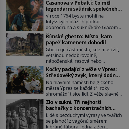
Casanova v Pobaltí: Co měl
legendární svůdník společného
se svobodnými zednáři?
V roce 1764 byste mohli na
lotyšských plážích potkat
dobrodruha a sukničkáře Giacoma
Casanovu. Jeho cesta k Baltskému
Římské ghetto: Místo, kam
moři však nebyla turistickým
papež kamenem dohodil
výletem, ale ryze pracovní cestou
Ghetto je část města, kde musí žít,
se zištnými úmysly. Jaký cíl
většinou nedobrovolně,
Casanova sledoval, když se
náboženská, rasová nebo
například procházel uličkami
národnostní menšina obyvatel.
lotyšské Rigy? Casanova v Pobaltí
Kočky padající z věže v Ypres:
Bohaté historické zkušenosti mají s
kontaktoval tamní zednářské lóže.
Středověký zvyk, který dodnes
takovým životem Židé. Už od
Nebyl v této oblasti žádným
budí rozpaky
Na hlavním náměstí belgického
středověku jsou totiž v každou
nováčkem, protože do zednářské
města Ypres se každé tři roky
chvíli nuceni v nějakém žít. Mezi ty
[…]
shromáždí tisíce lidí. Z věže slavné
nejslavnější patří i římské ghetto
tržnice létají do davu kočky, diváci
založené v roce 1555. Pokud jde o
Zlo v sukni. Tři nejhorší
jásají a snaží se je chytit. Naštěstí
vztah k Židům, nemá se Řím čím
bachařky z koncentračních
už nejde o živá zvířata, ale jenom o
chlubit. […]
táborů
Lidé s bezduchými výrazy ve tvářích
plyšové suvenýry. Kdysi to ale bylo
se plahočí z vagónů směrem
jinak. Tato veselá podívaná
k bráně tábora. Jedna z žen
připomíná jeden z nejpodivnějších