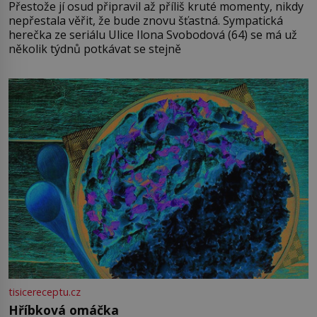
Přestože jí osud připravil až příliš kruté momenty, nikdy
nepřestala věřit, že bude znovu šťastná. Sympatická
herečka ze seriálu Ulice Ilona Svobodová (64) se má už
několik týdnů potkávat se stejně
tisicereceptu.cz
Hříbková omáčka