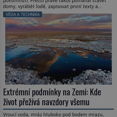
povšimnutí. Přesto právě rákos pomáhal stavět
domy, vyrábět lodě, zapisovat první texty a
inspiroval řadu pověstí. Tato skromná, ale
VĚDA A TECHNIKA
užitečná rostlina provází člověka už tisíce let.
Většina lidí vnímá rákos jen jako obyčejnou kulisu
letního koupání. Stačí se však podívat […]
Extrémní podmínky na Zemi: Kde
život přežívá navzdory všemu
Vroucí voda, mráz hluboko pod bodem mrazu,