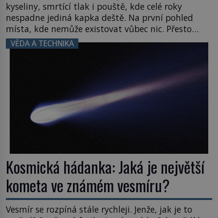
kyseliny, smrtící tlak i pouště, kde celé roky
nespadne jediná kapka deště. Na první pohled
místa, kde nemůže existovat vůbec nic. Přesto
právě tady vědci objevují organismy, které
VĚDA A TECHNIKA
posouvají hranice života. Každý nový nález mění
naše představy o tom, co všechno dokáže příroda a
napovídá, kde bychom jednou […]
Kosmická hádanka: Jaká je největší
kometa ve známém vesmíru?
Vesmír se rozpíná stále rychleji. Jenže, jak je to