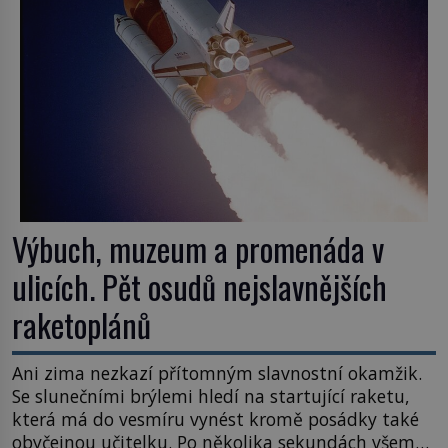
Výbuch, muzeum a promenáda v
ulicích. Pět osudů nejslavnějších
raketoplánů
Ani zima nezkazí přítomným slavnostní okamžik.
Se slunečními brýlemi hledí na startující raketu,
která má do vesmíru vynést kromě posádky také
obyčejnou učitelku. Po několika sekundách všem