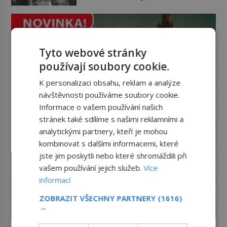
pohlédne přímo na dozorkyni a
a zároveň nejkrutějších zvyků […]
jejich oči se setkají. Místo soucitu
však přichází gesto, které
nebožačku posílá rovnou do
plynové komory. Jména jako Rudolf
Tyto webové stránky
Höss (1901–1947), Josef Mengele
používají soubory cookie.
(1911–1979) či Heinrich Himmler
(1900–1945) zná každý, o koho se
K personalizaci obsahu, reklam a analýze
historie jen otřela. Jenže […]
návštěvnosti používáme soubory cookie.
Informace o vašem používání našich
stránek také sdílíme s našimi reklamními a
analytickými partnery, kteří je mohou
kombinovat s dalšími informacemi, které
jste jim poskytli nebo které shromáždili při
vašem používání jejich služeb.
Více
informací
ZOBRAZIT VŠECHNY PARTNERY
(1616)
→