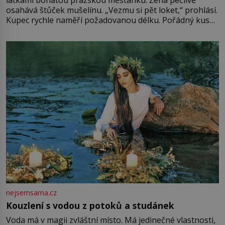
látkami bohatou pražskou měšťanku. Žena pečlivě
osahává štůček mušelínu. „Vezmu si pět loket,“ prohlásí.
Kupec rychle naměří požadovanou délku. Pořádný kus
mu přitom zůstane za prsty… „Na šaty ho bude málo,
milostpaní. Stačí jenom na sukni,“ zhodnotí švadlena
množství růžového mušelínu. „Ošidili vás, podívejte.“
Vezme do ruky dřevěnou
nejsemsama.cz
Kouzlení s vodou z potoků a studánek
Voda má v magii zvláštní místo. Má jedinečné vlastnosti,