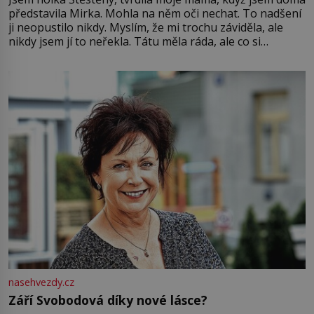
představila Mirka. Mohla na něm oči nechat. To nadšení
ji neopustilo nikdy. Myslím, že mi trochu záviděla, ale
nikdy jsem jí to neřekla. Tátu měla ráda, ale co si
pamatuji, tak jsme s Mirkem byli zamilovaní mnohem víc.
Jsme spolu moc rádi Tehdy byla jiná doba, když
nasehvezdy.cz
Září Svobodová díky nové lásce?