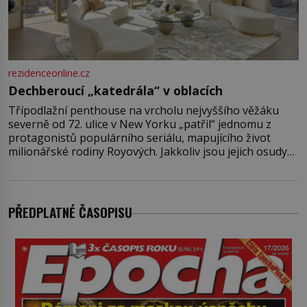
rezidenceonline.cz
Dechberoucí „katedrála“ v oblacích
Třípodlažní penthouse na vrcholu nejvyššího věžáku
severně od 72. ulice v New Yorku „patřil“ jednomu z
protagonistů populárního seriálu, mapujícího život
milionářské rodiny Royových. Jakkoliv jsou jejich osudy
fiktivní, nemovitosti, v nichž „žijí“, jsou velmi reálné.
Ohromující luxusní byt s pěti ložnicemi, čtyřmi
koupelnami a výhledem na Husdon Yards je přitom
jenom jednou z nemovitostí
PŘEDPLATNÉ ČASOPISU