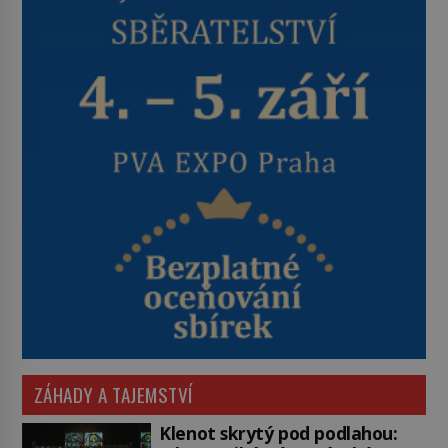
ZÁHADY A TAJEMSTVÍ
Klenot skrytý pod podlahou: