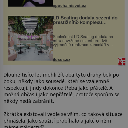
výzkumu to může být pro druhy
epochalnisvet.cz
vstupenka...
LD Seating dodala sezení do
prestižního komplexu
MediaCityUK v Salfordu
Společnost LD Seating dodala na
míru navržené sezení pro dvě
výjimečné realizace kanceláří v
areálu MediaCityUK v anglickém
Salfordu – konkrétně do budov Blue
Tower a Orange Tower. Komplex
iluxus.cz
budov Media...
Dlouhé tisíce let mohli žít oba tyto druhy bok po
boku, někdy jako sousedé, kteří se vzájemně
respektují, jindy dokonce třeba jako přátelé. A
možná občas i jako nepřátelé, protože sporům se
někdy nedá zabránit.
Zkrátka existovali vedle se vším, co taková situace
přinášela. Jako soužití probíhalo a jaké o něm
máme svědectví?