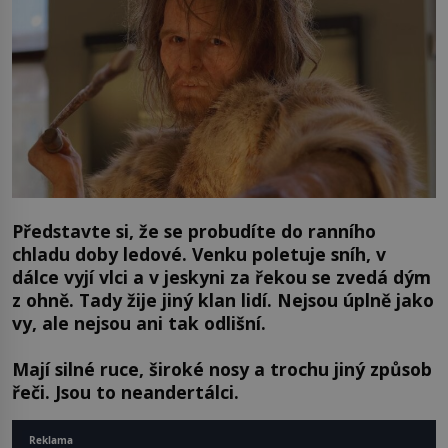
Představte si, že se probudíte do ranního
chladu doby ledové. Venku poletuje sníh, v
dálce vyjí vlci a v jeskyni za řekou se zvedá dým
z ohně. Tady žije jiný klan lidí. Nejsou úplně jako
vy, ale nejsou ani tak odlišní.
Mají silné ruce, široké nosy a trochu jiný způsob
řeči. Jsou to neandertálci.
Reklama