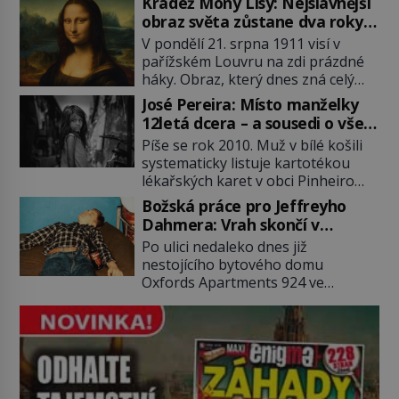
Krádež Mony Lisy: Nejslavnější
2011). To je James „Whitey“ Bulger
obraz světa zůstane dva roky
(1929–2018) viněný ze spoluúčasti
nezvěstný
V pondělí 21. srpna 1911 visí v
na 19 vraždách, vydírání a lichvy. A
pařížském Louvru na zdi prázdné
samozřejmě, krom toho je ještě
háky. Obraz, který dnes zná celý
drogový dealer, který neváhá
svět, je pryč. Zpočátku si nikdo
odstranit z cesty všechny práskače,
José Pereira: Místo manželky
nemyslí, že jde o krádež.
zatímco […]
12letá dcera – a sousedi o všem
Zaměstnanci jsou přesvědčeni, že
vědí!
Píše se rok 2010. Muž v bílé košili
Mona Lisa je jen v restaurátorské
systematicky listuje kartotékou
dílně nebo u fotografa. Když se
lékařských karet v obci Pinheiro
ukáže pravda, propukne jeden z
ležící asi 20 kilometrů od farmy s
největších honů na zloděje v […]
Božská práce pro Jeffreyho
podivínským majitelem. Něco tu
Dahmera: Vrah skončí v
nesedí. Ledaže… Ledaže by ta
tratolišti krve ve vězeňských
Po ulici nedaleko dnes již
mladá dívka z farmy byla ne
umývárnách
nestojícího bytového domu
manželkou, ale dcerou – a všechny
Oxfords Apartments 924 ve
ty děti byly zplozené v incestu. Na
wisconsinském Milwaukee se
sociálním odboru jednoho z […]
potácí zcela zmatený 14letý
Konerak Sinthasomphone. Když ho
zastaví policejní hlídka, ochable jí
nadiktuje adresu „jeho kamaráda“.
Strážníci ho dopraví zpět do