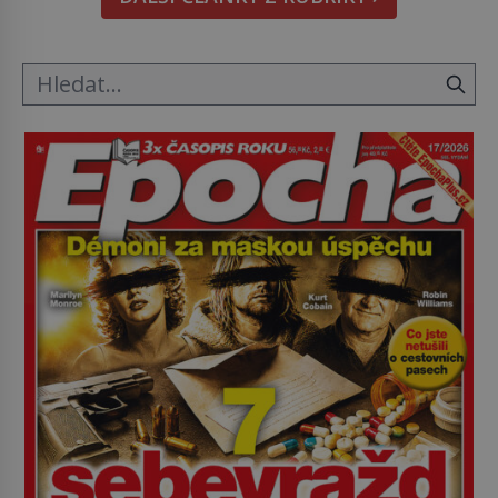
1979) či Heinrich Himmler (1900–1945) zná každý,
o koho se historie jen otřela. Jenže […]