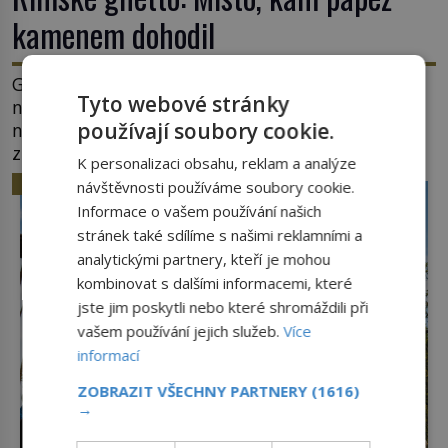
kamenem dohodil
Ghetto je část města, kde musí žít, většinou
Tyto webové stránky
nedobrovolně, náboženská, rasová nebo
používají soubory cookie.
národnostní menšina obyvatel. Bohaté historické
zkušenosti mají s takovým životem Židé. Už od
K personalizaci obsahu, reklam a analýze
středověku jsou totiž v každou chvíli nuceni v
HISTORIE
návštěvnosti používáme soubory cookie.
nějakém žít. Mezi ty nejslavnější patří i římské
Informace o vašem používání našich
ghetto založené v roce 1555. Pokud jde o vztah
stránek také sdílíme s našimi reklamními a
k Židům, nemá se Řím čím chlubit. […]
analytickými partnery, kteří je mohou
kombinovat s dalšími informacemi, které
jste jim poskytli nebo které shromáždili při
vašem používání jejich služeb.
Více
informací
ZOBRAZIT VŠECHNY PARTNERY
(1616)
→