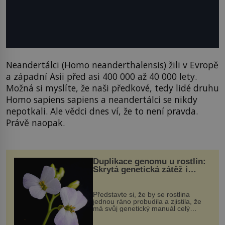
Neandertálci (Homo neanderthalensis) žili v Evropě
a západní Asii před asi 400 000 až 40 000 lety.
Možná si myslíte, že naši předkové, tedy lidé druhu
Homo sapiens sapiens a neandertálci se nikdy
nepotkali. Ale vědci dnes ví, že to není pravda.
Právě naopak.
Duplikace genomu u rostlin:
Skrytá genetická zátěž i
evoluční výhoda
Představte si, že by se rostlina
jednou ráno probudila a zjistila, že
má svůj genetický manuál celý
dvakrát. Přesně to se občas v
přírodě stane – a podle nového