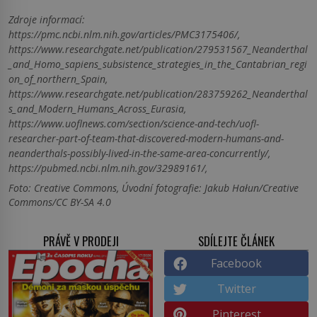
Zdroje informací:
https://pmc.ncbi.nlm.nih.gov/articles/PMC3175406/,
https://www.researchgate.net/publication/279531567_Neanderthal
_and_Homo_sapiens_subsistence_strategies_in_the_Cantabrian_regi
on_of_northern_Spain,
https://www.researchgate.net/publication/283759262_Neanderthal
s_and_Modern_Humans_Across_Eurasia,
https://www.uoflnews.com/section/science-and-tech/uofl-
researcher-part-of-team-that-discovered-modern-humans-and-
neanderthals-possibly-lived-in-the-same-area-concurrently/,
https://pubmed.ncbi.nlm.nih.gov/32989161/,
Foto: Creative Commons, Úvodní fotografie: Jakub Hałun/Creative
Commons/CC BY-SA 4.0
PRÁVĚ V PRODEJI
SDÍLEJTE ČLÁNEK
Facebook
Twitter
Pinterest