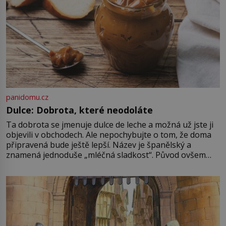
panidomu.cz
Dulce: Dobrota, které neodoláte
Ta dobrota se jmenuje dulce de leche a možná už jste ji
objevili v obchodech. Ale nepochybujte o tom, že doma
připravená bude ještě lepší. Název je španělský a
znamená jednoduše „mléčná sladkost“. Původ ovšem
není úplně jednoznačný, o autorství této receptury se
pře hned několik latinskoamerických zemí a k tomu
Francie, kde se traduje,