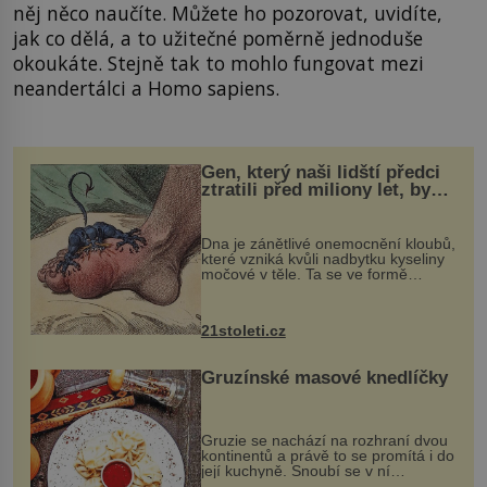
něj něco naučíte. Můžete ho pozorovat, uvidíte,
jak co dělá, a to užitečné poměrně jednoduše
okoukáte. Stejně tak to mohlo fungovat mezi
neandertálci a Homo sapiens.
Gen, který naši lidští předci
ztratili před miliony let, by
mohl pomoci s léčbou
„nemoci králů“
Dna je zánětlivé onemocnění kloubů,
které vzniká kvůli nadbytku kyseliny
močové v těle. Ta se ve formě
krystalků ukládá v blízkosti kloubů,
nejčastěji přitom postihuje palce na
nohou, a způsobuje bole...
21stoleti.cz
Gruzínské masové knedlíčky
Gruzie se nachází na rozhraní dvou
kontinentů a právě to se promítá i do
její kuchyně. Snoubí se v ní
evropské a asijské chutě a díky tomu