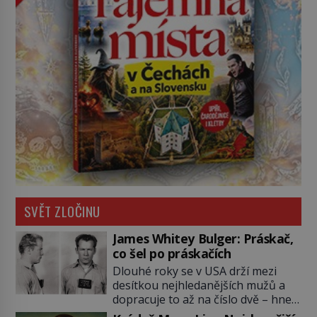
SVĚT ZLOČINU
James Whitey Bulger: Práskač,
co šel po práskačích
Dlouhé roky se v USA drží mezi
desítkou nejhledanějších mužů a
dopracuje to až na číslo dvě – hned
po Usámovi bin Ládinovi (1957–