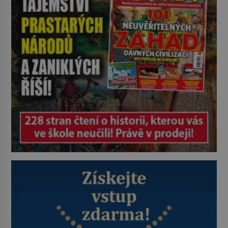
udaného bytu. Oním „kamarádem“
je ovšem jeden z nejslavnějších
vrahů, Jeffrey Dahmer (1960–1994).
Je 27. května 1991. […]