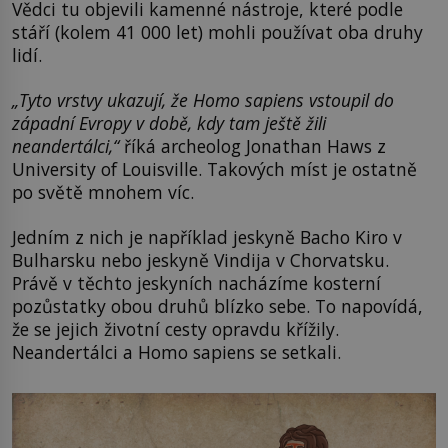
Vědci tu objevili kamenné nástroje, které podle
stáří (kolem 41 000 let) mohli používat oba druhy
lidí.
„Tyto vrstvy ukazují, že Homo sapiens vstoupil do
západní Evropy v době, kdy tam ještě žili
neandertálci,“
říká archeolog Jonathan Haws z
University of Louisville. Takových míst je ostatně
po světě mnohem víc.
Jedním z nich je například jeskyně Bacho Kiro v
Bulharsku nebo jeskyně Vindija v Chorvatsku.
Právě v těchto jeskyních nacházíme kosterní
pozůstatky obou druhů blízko sebe. To napovídá,
že se jejich životní cesty opravdu křížily.
Neandertálci a Homo sapiens se setkali.