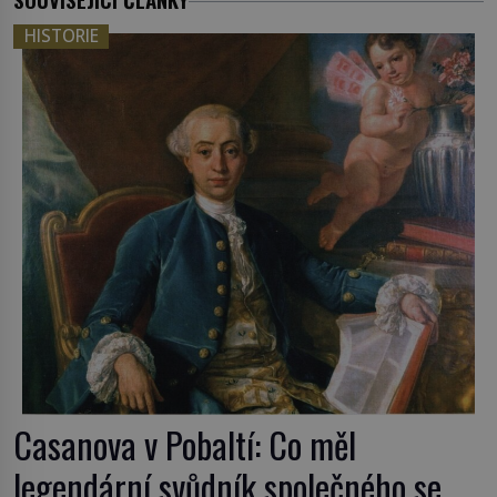
HISTORIE
Casanova v Pobaltí: Co měl
legendární svůdník společného se