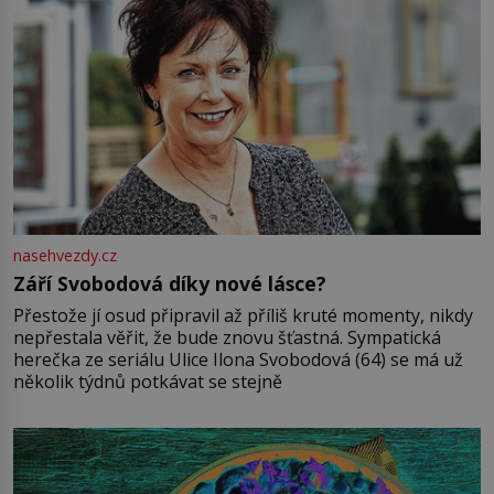
nasehvezdy.cz
Září Svobodová díky nové lásce?
Přestože jí osud připravil až příliš kruté momenty, nikdy
nepřestala věřit, že bude znovu šťastná. Sympatická
herečka ze seriálu Ulice Ilona Svobodová (64) se má už
několik týdnů potkávat se stejně