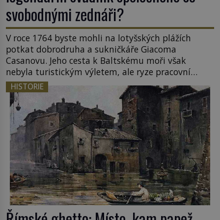
svobodnými zednáři?
V roce 1764 byste mohli na lotyšských plážích
potkat dobrodruha a sukničkáře Giacoma
Casanovu. Jeho cesta k Baltskému moři však
nebyla turistickým výletem, ale ryze pracovní
cestou se zištnými úmysly. Jaký cíl Casanova
HISTORIE
sledoval, když se například procházel uličkami
lotyšské Rigy? Casanova v Pobaltí kontaktoval
tamní zednářské lóže. Nebyl v této oblasti žádným
nováčkem, protože do zednářské […]
Římské ghetto: Místo, kam papež