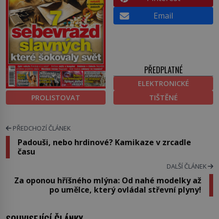
Email
PŘEDPLATNÉ
ELEKTRONICKÉ
PROLISTOVAT
TIŠTĚNÉ
PŘEDCHOZÍ ČLÁNEK
Padouši, nebo hrdinové? Kamikaze v zrcadle
času
DALŠÍ ČLÁNEK
Za oponou hříšného mlýna: Od nahé modelky až
po umělce, který ovládal střevní plyny!
SOUVISEJÍCÍ ČLÁNKY