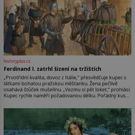
historyplus.cz
Ferdinand I. zatrhl šizení na tržištích
„Prvotřídní kvalita, dovoz z Itálie,“ přesvědčuje kupec s
látkami bohatou pražskou měšťanku. Žena pečlivě
osahává štůček mušelínu. „Vezmu si pět loket,“ prohlásí.
Kupec rychle naměří požadovanou délku. Pořádný kus
mu přitom zůstane za prsty… „Na šaty ho bude málo,
milostpaní. Stačí jenom na sukni,“ zhodnotí švadlena
množství růžového mušelínu. „Ošidili vás, podívejte.“
Vezme do ruky dřevěnou