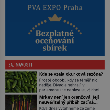
ZAJÍMAVOSTI
Kde se vzala okurková sezóna?
Prostě období, kdy se téměř nic
neděje. Divadla nehrají, v
parlamentu se nehlasuje, všichni
jsou na dovolené a média tak
Mrkev není jen oranžová. Její
nemají o čem mluvit a psát. A
neuvěřitelný příběh začíná
vymýšlejí si proto témata, které
fialovou barvou
Když dnes vytáhneme ze země
nikoho nezajímají. Proč je však ona