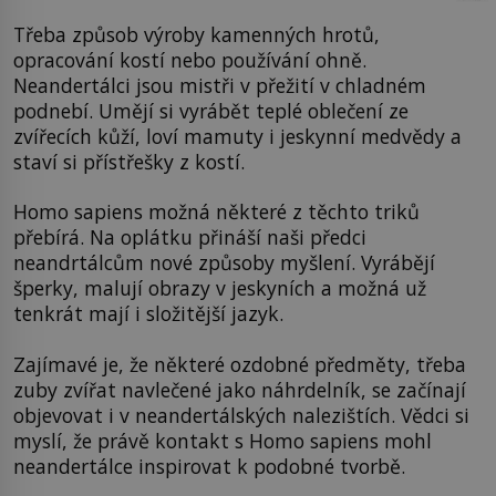
Třeba způsob výroby kamenných hrotů,
opracování kostí nebo používání ohně.
Neandertálci jsou mistři v přežití v chladném
podnebí. Umějí si vyrábět teplé oblečení ze
zvířecích kůží, loví mamuty i jeskynní medvědy a
staví si přístřešky z kostí.
Homo sapiens možná některé z těchto triků
přebírá. Na oplátku přináší naši předci
neandrtálcům nové způsoby myšlení. Vyrábějí
šperky, malují obrazy v jeskyních a možná už
tenkrát mají i složitější jazyk.
Zajímavé je, že některé ozdobné předměty, třeba
zuby zvířat navlečené jako náhrdelník, se začínají
objevovat i v neandertálských nalezištích. Vědci si
myslí, že právě kontakt s Homo sapiens mohl
neandertálce inspirovat k podobné tvorbě.