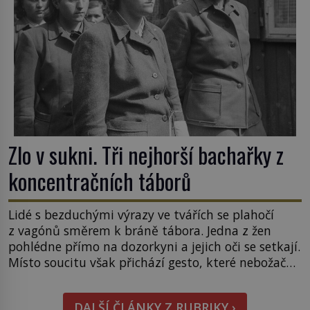
Zlo v sukni. Tři nejhorší bachařky z
koncentračních táborů
Lidé s bezduchými výrazy ve tvářích se plahočí
z vagónů směrem k bráně tábora. Jedna z žen
pohlédne přímo na dozorkyni a jejich oči se setkají.
Místo soucitu však přichází gesto, které nebožačku
posílá rovnou do plynové komory. Jména jako
Rudolf Höss (1901–1947), Josef Mengele (1911–
DALŠÍ ČLÁNKY Z RUBRIKY ›