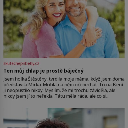
skutecnepribehy.cz
Ten můj chlap je prostě báječný
Jsem holka Štěstěny, tvrdila moje máma, když jsem doma
představila Mirka. Mohla na něm oči nechat. To nadšení
ji neopustilo nikdy. Myslím, že mi trochu záviděla, ale
nikdy jsem jí to neřekla. Tátu měla ráda, ale co si
pamatuji, tak jsme s Mirkem byli zamilovaní mnohem víc.
Jsme spolu moc rádi Tehdy byla jiná doba, když