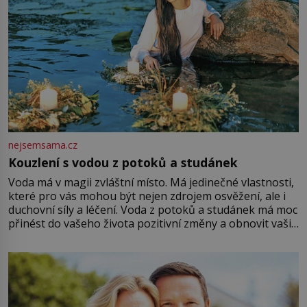
nejsemsama.cz
Kouzlení s vodou z potoků a studánek
Voda má v magii zvláštní místo. Má jedinečné vlastnosti,
které pro vás mohou být nejen zdrojem osvěžení, ale i
duchovní síly a léčení. Voda z potoků a studánek má moc
přinést do vašeho života pozitivní změny a obnovit vaši
energii. Využitím těchto přírodních zdrojů v magii
můžete obohatit své rituály a přinést do svého života
větší harmonii a klid. Je důležité