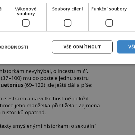
u
é
Výkonové
Soubory cílení
Funkční soubory
soubory
nejsemsama.cz
pty,
Měkké na dotek,
lené
krásné na pohled
ODROBNOSTI
VŠE ODMÍTNOUT
VŠ
rezidenceonline.cz
m historkám nevyhýbal, o incestu mlčí,
(37–100) mu do postele jednu sestru
Suetonius
(69–122) jde ještě dál a píše:
mi sestrami a na velké hostině položil
atímco jeho manželka přihlížela.“ Zejména
a historiků opatrná.
é texty smyšlenými historkami o sexuální
.