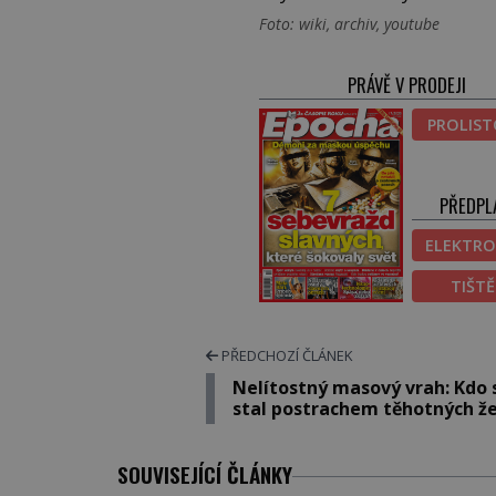
Foto: wiki, archiv, youtube
PRÁVĚ V PRODEJI
PROLIS
PŘEDPL
ELEKTRO
TIŠT
PŘEDCHOZÍ ČLÁNEK
Nelítostný masový vrah: Kdo 
stal postrachem těhotných ž
SOUVISEJÍCÍ ČLÁNKY