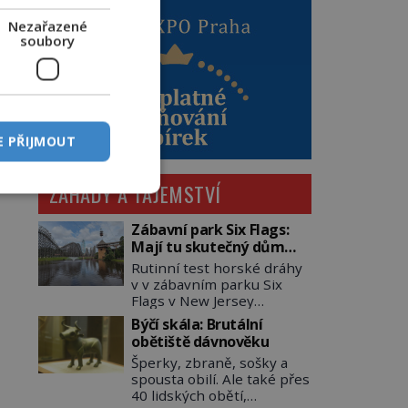
Nezařazené
soubory
E PŘIJMOUT
ZÁHADY A TAJEMSTVÍ
Zábavní park Six Flags:
Mají tu skutečný dům
hrůzy!
Rutinní test horské dráhy
v v zábavním parku Six
Flags v New Jersey
dopadne 16. srpna 1981
Býčí skála: Brutální
katastrofou. 20letý technik
obětiště dávnověku
Scott Tyler se zřítí na zem!
Šperky, zbraně, sošky a
Zranění jsou neslučitelná
spousta obilí. Ale také přes
se životem. „Nepoužil
40 lidských obětí,
bezpečnostní zábranu,“