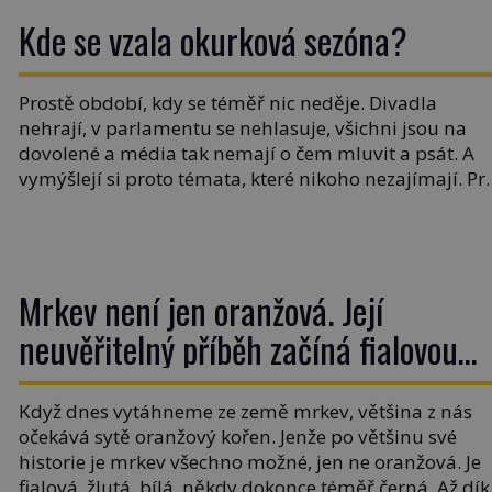
Kde se vzala okurková sezóna?
Prostě období, kdy se téměř nic neděje. Divadla
nehrají, v parlamentu se nehlasuje, všichni jsou na
dovolené a média tak nemají o čem mluvit a psát. A
vymýšlejí si proto témata, které nikoho nezajímají. Pr
je však ona letní doba spojovaná zrovna s okurkami?
Okurkovou sezónu známe už od poloviny 19. století,
ovšem jako Češi […]
Mrkev není jen oranžová. Její
neuvěřitelný příběh začíná fialovou
barvou
Když dnes vytáhneme ze země mrkev, většina z nás
očekává sytě oranžový kořen. Jenže po většinu své
historie je mrkev všechno možné, jen ne oranžová. Je
fialová, žlutá, bílá, někdy dokonce téměř černá. Až dík