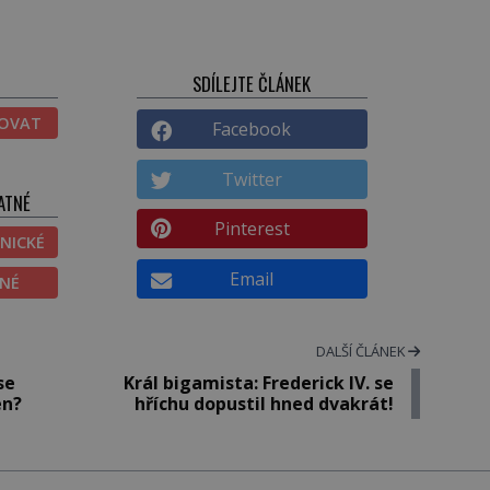
SDÍLEJTE ČLÁNEK
TOVAT
Facebook
Twitter
ATNÉ
Pinterest
NICKÉ
Email
ĚNÉ
DALŠÍ ČLÁNEK
se
Král bigamista: Frederick IV. se
en?
hříchu dopustil hned dvakrát!