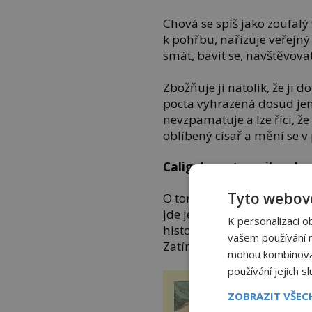
Chová se spíš jako zoufalý 
k pohřbu, nařizuje veřejný
smát, bavit se, navštěvovat
Zbožňuje ji natolik, že ji
pocta vyhrazená dosud jen
nevzpamatuje a lze říci, že
oblíbený císař a mění se v
Caligula sestru miloval
Tyto webové
O tom, že Caligula sestru 
jde jen o nepodložené doh
K personalizaci o
historiků, vycházejí však z
vašem používání na
Zatímco Řek
Seneca
(4 př. 
mohou kombinovat 
používání jejich s
Gen, který naši 
ZOBRAZIT VŠE
předci ztratili p
miliony let, by 