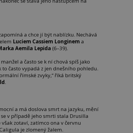
a nakonec se stává jeho nástupcem na
ezapomíná a chce jí být nablízku. Nechává
ítelem
Luciem Cassiem Longinem
a
Marka Aemila Lepida
(6–39).
ž manžel a často se k ní chová spíš jako
k to často vypadá z jen dnešního pohledu.
ormální římské zvyky,“ říká britský
ld
.
mocní a má doslova smrt na jazyku, mění
 se v případě jeho smrti stala Drusilla
e však zotaví, zatímco ona v červnu
Caligula je zlomený žalem.