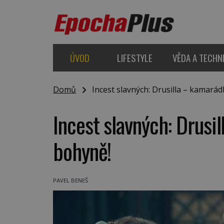
ÚVOD
LIFESTYLE
VĚDA A TECHN
Domů
Incest slavných: Drusilla – kamarád
Incest slavných: Drusi
bohyně!
PAVEL BENEŠ