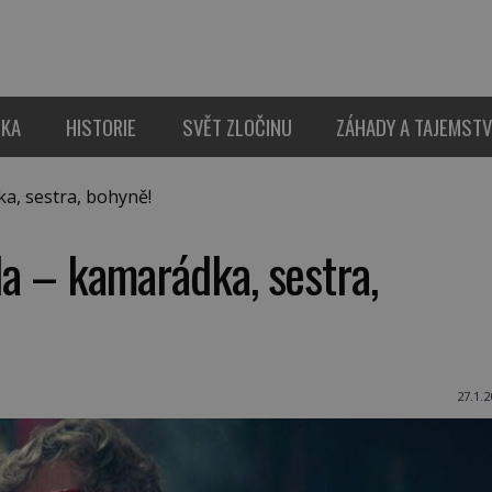
IKA
HISTORIE
SVĚT ZLOČINU
ZÁHADY A TAJEMSTV
ka, sestra, bohyně!
lla – kamarádka, sestra,
27.1.2