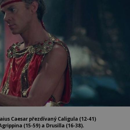
aius Caesar přezdívaný Caligula (12-41)
grippina (15-59) a Drusilla (16-38).