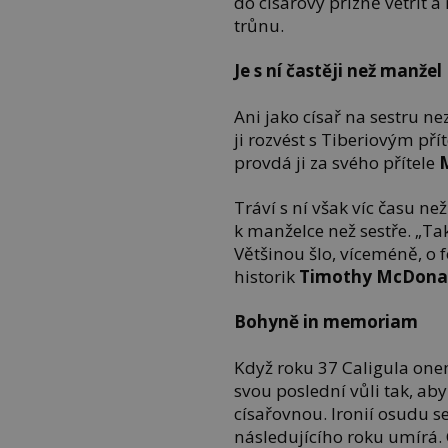
do císařovy přízně vetřít 
trůnu.
Je s ní častěji než manžel
Ani jako císař na sestru n
ji rozvést s Tiberiovým př
provdá ji za svého přítele
Tráví s ní však víc času ne
k manželce než sestře. „Ta
Většinou šlo, víceméně, o f
historik
Timothy McDona
Bohyně in memoriam
Když roku 37 Caligula one
svou poslední vůli tak, aby
císařovnou. Ironií osudu s
následujícího roku umírá. 