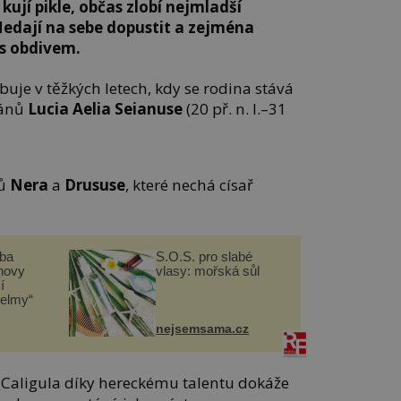
kují pikle, občas zlobí nejmladší
. Nedají na sebe dopustit a zejména
i s obdivem.
ubuje v těžkých letech, kdy se rodina stává
riánů
Lucia Aelia Seianuse
(20 př. n. l.–31
rů
Nera
a
Drususe
, které nechá císař
čba
S.O.S. pro slabé
novy
vlasy: mořská sůl
í
helmy“
nejsemsama.cz
šak Caligula díky hereckému talentu dokáže