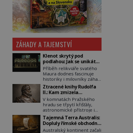
ZÁHADY A TAJEMSTVÍ
Klenot skrytý pod
podlahou: Jak se unikátní
románský poklad dostal
Příběh relikviáře svatého
do zapadlého Bečova?
Maura dodnes fascinuje
historiky i milovníky záhad
po celém světě. Tato
Ztracené knihy Rudolfa
románská zlatnická
II.: Kam zmizela
památka ze 13. století je
nejzáhadnější knihovna
V komnatách Pražského
po českých korunovačních
Evropy?
hradu se třpytí křišťály,
klenotech druhým
astronomické přístroje i
nejcennějším movitým
podivné alchymistické
majetkem v České
Tajemná Terra Australis:
rukopisy. Císař Rudolf II.
republice. Přestože byl
Dopluly římské obchodní
shromažďuje vše, co
klenot v roce 1985 po
lodě až do Austrálie?
Australský kontinent začali
souvisí s tajemstvím
dramatickém pátrání