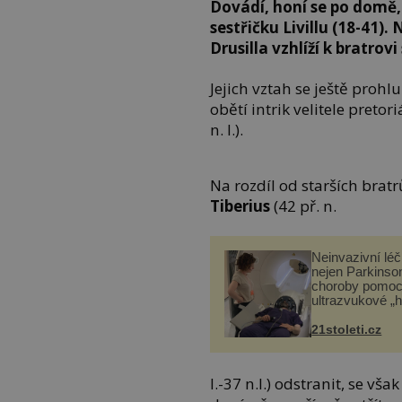
Dovádí, honí se po domě, 
sestřičku Livillu (18-41)
Drusilla vzhlíží k bratrov
Jejich vztah se ještě prohl
obětí intrik velitele preto
n. l.).
Na rozdíl od starších brat
Tiberius
(42 př. n.
Neinvazivní lé
nejen Parkinso
choroby pomoc
ultrazvukové „
21stoleti.cz
l.-37 n.l.) odstranit, se v