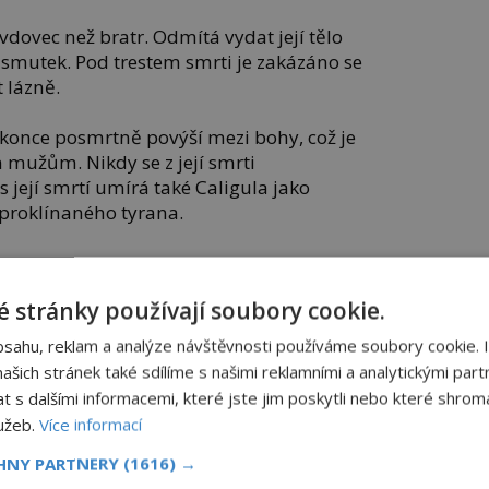
vdovec než bratr. Odmítá vydat její tělo
 smutek. Pod trestem smrti je zakázáno se
 lázně.
 dokonce posmrtně povýší mezi bohy, což je
 mužům. Nikdy se z její smrti
 s její smrtí umírá také Caligula jako
 proklínaného tyrana.
 stránky používají soubory cookie.
miloval, není pochyb. V otázce incestu však
ady. Důkaz chybí. Píše o něm sice řada
bsahu, reklam a analýze návštěvnosti používáme soubory cookie. 
 mála a ještě nejednotných zdrojů.
šich stránek také sdílíme s našimi reklamními a analytickými partn
n.
s dalšími informacemi, které jste jim poskytli nebo které shromá
lužeb.
Více informací
lidští
Gruzínské masové
CHNY PARTNERY
(1616) →
řed
knedlíčky
mohl