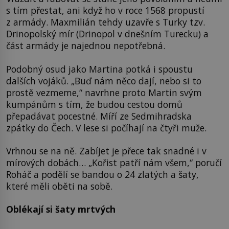
s tím přestat, ani když ho v roce 1568 propustí
z armády. Maxmilián tehdy uzavře s Turky tzv.
Drinopolský mír (Drinopol v dnešním Turecku) a
část armády je najednou nepotřebná.
Podobný osud jako Martina potká i spoustu
dalších vojáků. „Buď nám něco dají, nebo si to
prostě vezmeme,“ navrhne proto Martin svým
kumpánům s tím, že budou cestou domů
přepadávat pocestné. Míří ze Sedmihradska
zpátky do Čech. V lese si počíhají na čtyři muže.
Vrhnou se na ně. Zabíjet je přece tak snadné i v
mírových dobách… „Kořist patří nám všem,“ poručí
Roháč a podělí se bandou o 24 zlatých a šaty,
které měli oběti na sobě.
Oblékají si šaty mrtvých