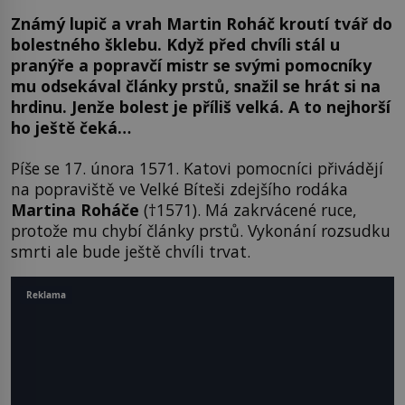
Známý lupič a vrah Martin Roháč kroutí tvář do
bolestného šklebu. Když před chvíli stál u
pranýře a popravčí mistr se svými pomocníky
mu odsekával články prstů, snažil se hrát si na
hrdinu. Jenže bolest je příliš velká. A to nejhorší
ho ještě čeká…
Píše se 17. února 1571. Katovi pomocníci přivádějí
na popraviště ve Velké Bíteši zdejšího rodáka
Martina Roháče
(†1571). Má zakrvácené ruce,
protože mu chybí články prstů. Vykonání rozsudku
smrti ale bude ještě chvíli trvat.
Reklama