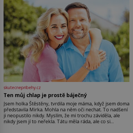
větší harmonii a klid. Je důležité
skutecnepribehy.cz
Ten můj chlap je prostě báječný
Jsem holka Štěstěny, tvrdila moje máma, když jsem doma
představila Mirka. Mohla na něm oči nechat. To nadšení
ji neopustilo nikdy. Myslím, že mi trochu záviděla, ale
nikdy jsem jí to neřekla. Tátu měla ráda, ale co si
pamatuji, tak jsme s Mirkem byli zamilovaní mnohem víc.