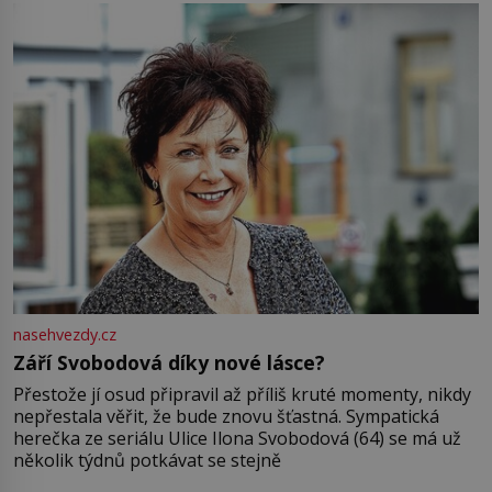
Jsme spolu moc rádi Tehdy byla jiná doba, když
nasehvezdy.cz
Září Svobodová díky nové lásce?
Přestože jí osud připravil až příliš kruté momenty, nikdy
nepřestala věřit, že bude znovu šťastná. Sympatická
herečka ze seriálu Ulice Ilona Svobodová (64) se má už
několik týdnů potkávat se stejně