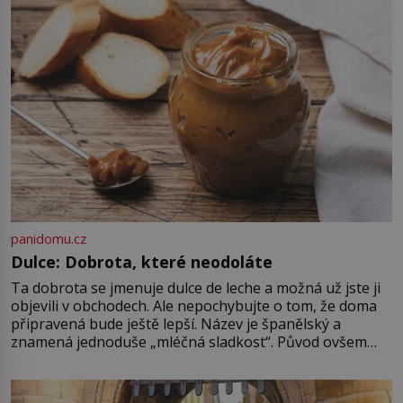
ve skutečnosti je to ocelot. Babou
[…]
panidomu.cz
Dulce: Dobrota, které neodoláte
Ta dobrota se jmenuje dulce de leche a možná už jste ji
objevili v obchodech. Ale nepochybujte o tom, že doma
připravená bude ještě lepší. Název je španělský a
znamená jednoduše „mléčná sladkost“. Původ ovšem
není úplně jednoznačný, o autorství této receptury se
pře hned několik latinskoamerických zemí a k tomu
Francie, kde se traduje,