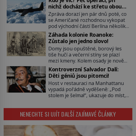
Kdo je víc? Pět operací, při
vlečou nebožáka do auta, a pak už
nichž dochází ke střetu obou
ho nikdy nikdo nespatří. Dostal se
tajných služeb
Zpráva dorazí jen pár dnů poté, co
totiž do rukou všemocné KGB. Jako
se Američané rozhodnou vykopat
sourozenci, kteří si nemohou přijít
pod východní částí Berlína několik
na jméno. Neustále se předhání v
stovek metrů dlouhý tunel. Sověti
plánování sabotáží, […]
Záhada kolonie Roanoke:
na sobě nenechají nic znát a
Zůstalo jen jedno slovo!
nechají nepřítele, aby si myslel, že
Domy jsou opuštěné, borový les
je přechytračil. Cennou informaci
tiše hučí a večerní stíny se plazí
jim dodá jeden z agentů. Oba
mezi kmeny. Kolem osady je nově
tábory jsou zvyklé působit v pozadí
postavená palisáda, ale ani to
a podle situace tlačit, jak oni […]
Kontroverzní Salvador Dalí:
nejspíš nedokáže osadníky
Děti géniů jsou pitomci!
zachránit. Muži, ženy, děti – všichni
Host v restauraci na Manhattanu
jsou pryč. Nadobro a navždycky!
vypadá pořádně vyděšeně: „Pod
Kapitán John White (asi 1539–1593)
stolem je šelma!“, ukazuje do míst,
v srpnu 1587 naposledy zamává
kde má nedaleko sedící Salvador
své právě narozené vnučce a
Dalí nohy. „Není důvod k obavám,
vstoupí na palubu. Nechce […]
NENECHTE SI UJÍT DALŠÍ ZAJÍMAVÉ ČLÁNKY
to je obyčejná kočka přemalovaná
v op art designu,“ uklidňuje ho
malíř. Zabere to. Tato „kočka“ je
jeho miláčkem, jmenuje se Babou a