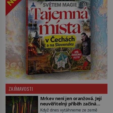
ZAJÍMAVOSTI
Mrkev není jen oranžová. Její
neuvěřitelný příběh začíná
fialovou barvou
Když dnes vytáhneme ze země