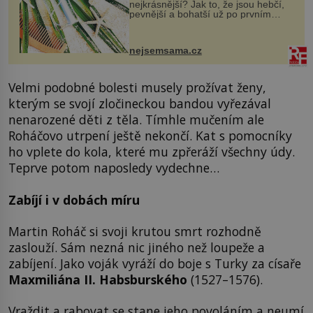
nejkrásnější? Jak to, že jsou hebčí,
pevnější a bohatší už po prvním
vykoupání? Protože sůl obsažená v
mořské vodě má blahodárný vliv.
Nejen na tělo a pokožku, ale i na
nejsemsama.cz
vlasy. ...
Velmi podobné bolesti musely prožívat ženy,
kterým se svojí zločineckou bandou vyřezával
nenarozené děti z těla. Tímhle mučením ale
Roháčovo utrpení ještě nekončí. Kat s pomocníky
ho vplete do kola, které mu zpřeráží všechny údy.
Teprve potom naposledy vydechne…
Zabíjí i v dobách míru
Martin Roháč si svoji krutou smrt rozhodně
zaslouží. Sám nezná nic jiného než loupeže a
zabíjení. Jako voják vyráží do boje s Turky za císaře
Maxmiliána II. Habsburského
(1527–1576).
Vraždit a rabovat se stane jeho povoláním a neumí