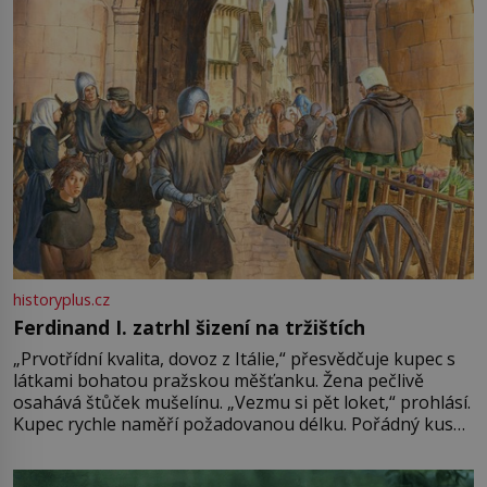
historyplus.cz
Ferdinand I. zatrhl šizení na tržištích
„Prvotřídní kvalita, dovoz z Itálie,“ přesvědčuje kupec s
látkami bohatou pražskou měšťanku. Žena pečlivě
osahává štůček mušelínu. „Vezmu si pět loket,“ prohlásí.
Kupec rychle naměří požadovanou délku. Pořádný kus
mu přitom zůstane za prsty… „Na šaty ho bude málo,
milostpaní. Stačí jenom na sukni,“ zhodnotí švadlena