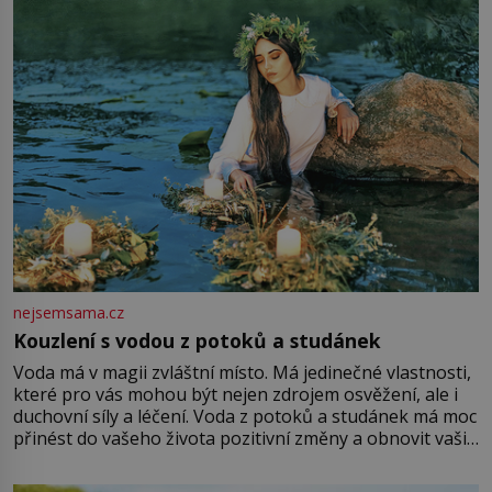
množství růžového mušelínu. „Ošidili vás, podívejte.“
Vezme do ruky dřevěnou
nejsemsama.cz
Kouzlení s vodou z potoků a studánek
Voda má v magii zvláštní místo. Má jedinečné vlastnosti,
které pro vás mohou být nejen zdrojem osvěžení, ale i
duchovní síly a léčení. Voda z potoků a studánek má moc
přinést do vašeho života pozitivní změny a obnovit vaši
energii. Využitím těchto přírodních zdrojů v magii
můžete obohatit své rituály a přinést do svého života