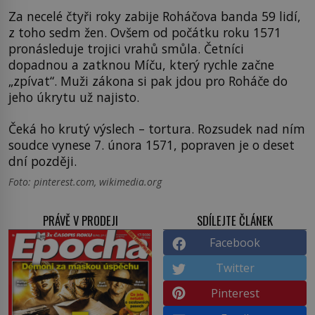
Za necelé čtyři roky zabije Roháčova banda 59 lidí,
z toho sedm žen. Ovšem od počátku roku 1571
pronásleduje trojici vrahů smůla. Četníci
dopadnou a zatknou Míču, který rychle začne
„zpívat“. Muži zákona si pak jdou pro Roháče do
jeho úkrytu už najisto.
Čeká ho krutý výslech – tortura. Rozsudek nad ním
soudce vynese 7. února 1571, popraven je o deset
dní později.
Foto: pinterest.com, wikimedia.org
PRÁVĚ V PRODEJI
SDÍLEJTE ČLÁNEK
Facebook
Twitter
Pinterest