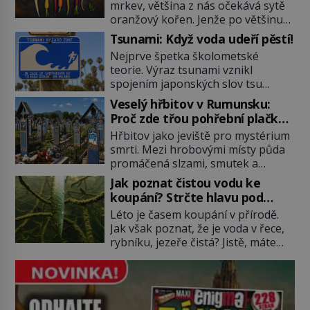
mrkev, většina z nás očekává sytě
oranžový kořen. Jenže po většinu
své historie je mrkev všechno
Tsunami: Když voda udeří pěstí!
možné, jen ne oranžová. Je fialová,
Nejprve špetka školometské
žlutá, bílá, někdy dokonce téměř
teorie. Výraz tsunami vznikl
černá. Až díky stovkám let
spojením japonských slov tsu
pečlivého šlechtění se z ní stává
(přístav) a nami (vlna). Jedná se o
zelenina, bez které si českou
Veselý hřbitov v Rumunsku:
dlouhou vlnu, která je na volném
zahradu ani nedokážeme
Proč zde třou pohřební plačky
moři takřka nepostřehnutelná.
představit. Její příběh je […]
bídu s nouzí?
Hřbitov jako jeviště pro mystérium
Ačkoli je vlnová délka tsunami i 300
smrti. Mezi hrobovými místy půda
kilometrů, výška vlny na volném
promáčená slzami, smutek a
moři je maximálně 1,5 metru.
vědomí konečnosti lidské existence.
Máme se podobné obří vlny obávat
Jak poznat čistou vodu ke
Jsou ale výjimky, kde pohřební
i v Evropě? Vznik tsunami si […]
koupání? Strčte hlavu pod
plačky smutně žmoulají kapesníky
hladinu!
Léto je časem koupání v přírodě.
nikoli při smutečním obřadu, ale
Jak však poznat, že je voda v řece,
při pohledu na výši vyměřené
rybníku, jezeře čistá? Jistě, máte
podpory v nezaměstnanosti. Kam
možnost využít informace
vás pozveme? Unikátní hřbitov,
hygieniků či podrobit křížovému
který si vysloužil název „Veselý“,
výslechu provozovatele přírodního
najdeme v rumunské vesnici
koupaliště. Existuje ale ještě jiná
Sapanta, nedaleko hranic […]