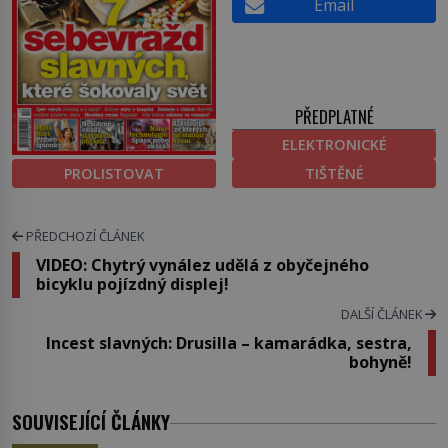
Email
PŘEDPLATNÉ
ELEKTRONICKÉ
PROLISTOVAT
TIŠTĚNÉ
PŘEDCHOZÍ ČLÁNEK
VIDEO: Chytrý vynález udělá z obyčejného
bicyklu pojízdný displej!
DALŠÍ ČLÁNEK
Incest slavných: Drusilla – kamarádka, sestra,
bohyně!
SOUVISEJÍCÍ ČLÁNKY