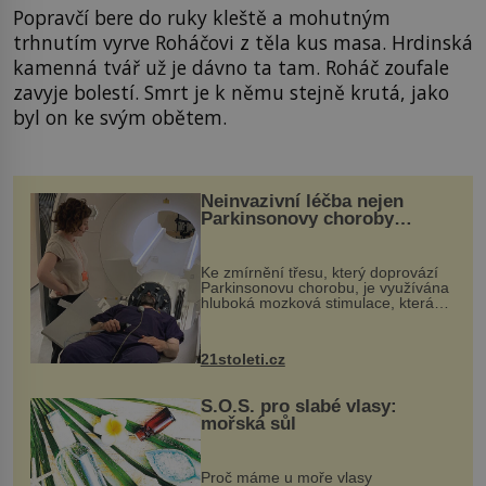
Popravčí bere do ruky kleště a mohutným
trhnutím vyrve Roháčovi z těla kus masa. Hrdinská
kamenná tvář už je dávno ta tam. Roháč zoufale
zavyje bolestí. Smrt je k němu stejně krutá, jako
byl on ke svým obětem.
Neinvazivní léčba nejen
Parkinsonovy choroby
pomocí ultrazvukové
„helmy“
Ke zmírnění třesu, který doprovází
Parkinsonovu chorobu, je využívána
hluboká mozková stimulace, která
však vyžaduje vysoce invazivní
zákrok. Ultrazvuk zase není vhodný
k dostatečně přesnému zacílení ...
21stoleti.cz
S.O.S. pro slabé vlasy:
mořská sůl
Proč máme u moře vlasy