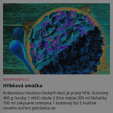
tisicereceptu.cz
Hříbková omáčka
Královskou houbou českých lesů je pravý hřib. Suroviny
400 g houby 1 větší cibule 2 lžíce másla 200 ml šlehačky
100 ml zakysané smetana 1 bobkový list 5 kuliček
nového koření petrželka ne