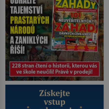
alternativa. Jaká? Podívat se pod
hladinu a zjistit, kdo si onu
konkrétní vodní lokalitu oblíbil už
dávno před vámi. Říká se jim
bioindikátory […]