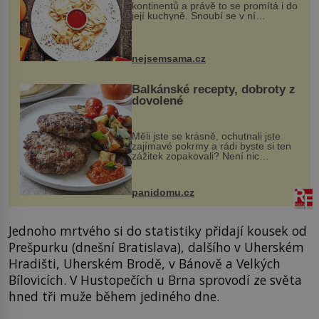
kontinentů a právě to se promítá i do
její kuchyně. Snoubí se v ní
evropské a asijské chutě a díky tomu
vznikají rozmanité a chuťově bohaté
pokrmy, které rozhodně st...
nejsemsama.cz
Balkánské recepty, dobroty z
dovolené
Měli jste se krásně, ochutnali jste
zajímavé pokrmy a rádi byste si ten
zážitek zopakovali? Není nic
snazšího. Pljeskavica (10 porcí)
Možná jste ji ochutnali na dovolené v
bývalé Jugoslávii, lze ji vi...
panidomu.cz
Jednoho mrtvého si do statistiky přidají kousek od
Prešpurku (dnešní Bratislava), dalšího v Uherském
Hradišti, Uherském Brodě, v Bánově a Velkých
Bílovicích. V Hustopečích u Brna sprovodí ze světa
hned tři muže během jediného dne.