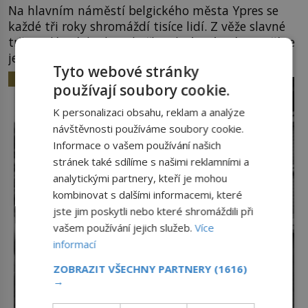
Na hlavním náměstí belgického města Ypres se
každé tři roky shromáždí tisíce lidí. Z věže slavné
tržnice létají do davu kočky, diváci jásají a snaží se
je chytit. Naštěstí už nejde o živá zvířata, ale
Tyto webové stránky
jenom o plyšové suvenýry. Kdysi to ale bylo jinak.
HISTORIE
používají soubory cookie.
Tato veselá podívaná připomíná jeden z
nejpodivnějších a zároveň nejkrutějších zvyků […]
K personalizaci obsahu, reklam a analýze
návštěvnosti používáme soubory cookie.
Informace o vašem používání našich
stránek také sdílíme s našimi reklamními a
analytickými partnery, kteří je mohou
kombinovat s dalšími informacemi, které
jste jim poskytli nebo které shromáždili při
vašem používání jejich služeb.
Více
informací
ZOBRAZIT VŠECHNY PARTNERY
(1616)
→