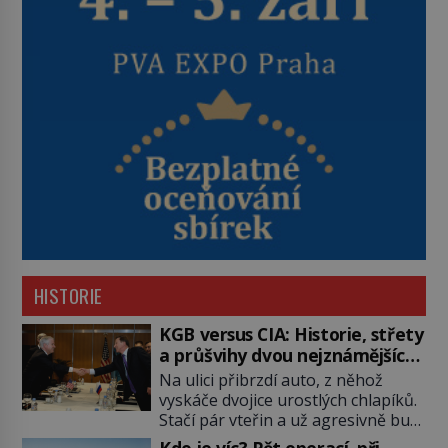
HISTORIE
KGB versus CIA: Historie, střety
a průšvihy dvou nejznámějších
tajných služeb historie
Na ulici přibrzdí auto, z něhož
vyskáče dvojice urostlých chlapíků.
Stačí pár vteřin a už agresivně buší
na dveře. O další okamžik později