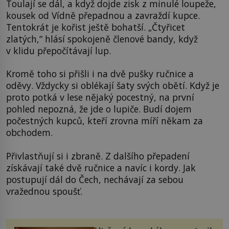
Toulají se dál, a když dojde zisk z minulé loupeže,
kousek od Vídně přepadnou a zavraždí kupce.
Tentokrát je kořist ještě bohatší. „Čtyřicet
zlatých,“ hlásí spokojeně členové bandy, když
v klidu přepočítávají lup.
Kromě toho si přišli i na dvě pušky ručnice a
oděvy. Vždycky si oblékají šaty svých obětí. Když je
proto potká v lese nějaký pocestný, na první
pohled nepozná, že jde o lupiče. Budí dojem
počestných kupců, kteří zrovna míří někam za
obchodem.
Přivlastňují si i zbraně. Z dalšího přepadení
získávají také dvě ručnice a navíc i kordy. Jak
postupují dál do Čech, nechávají za sebou
vražednou spoušť.