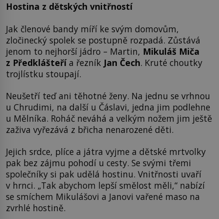
Hostina z dětských vnitřností
Jak členové bandy míří ke svým domovům,
zločinecký spolek se postupně rozpadá. Zůstává
jenom to nejhorší jádro – Martin,
Mikuláš Miča
z Předklášteří
a řezník
Jan Čech
. Kruté choutky
trojlístku stoupají.
Neušetří teď ani těhotné ženy. Na jednu se vrhnou
u Chrudimi, na další u Čáslavi, jedna jim podlehne
u Mělníka. Roháč neváhá a velkým nožem jim ještě
zaživa vyřezává z břicha nenarozené děti.
Jejich srdce, plíce a játra vyjme a dětské mrtvolky
pak bez zájmu pohodí u cesty. Se svými třemi
společníky si pak udělá hostinu. Vnitřnosti uvaří
v hrnci. „Tak abychom lepší smělost měli,“ nabízí
se smíchem Mikulášovi a Janovi vařené maso na
zvrhlé hostině.