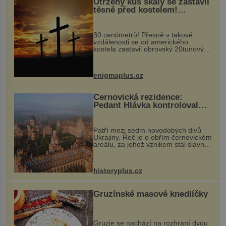
Utržený kus skály se zastavil
těsně před kostelem!
Ochránila ho boží síla?
30 centimetrů! Přesně v takové
vzdálenosti se od amerického
kostela zastavil obrovský 20tunový
balvan, který se v květnu 2014
nečekaně odtrhl od nedaleké skály
při její demolici. Podle místních stojí
enigmaplus.cz
...
Černovická rezidence:
Pedant Hlávka kontroloval
každou cihlu
Patří mezi sedm novodobých divů
Ukrajiny. Řeč je o obřím černovickém
areálu, za jehož vznikem stál slavný
český architekt Josef Hlávka. Ten si
na něm dal mimořádně záležet. Jeho
stavební plány by při ...
historyplus.cz
Gruzínské masové knedlíčky
Gruzie se nachází na rozhraní dvou