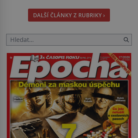
objeví, jiné zůstanou nezodpovězené. Kam si ji
pověsil Napoleon? Samotný císař Napoleon
DALŠÍ ČLÁNKY Z RUBRIKY ›
Bonaparte (1769–1821) má pro malbu slabost, a
tak si ji ještě jako první konzul přemístí do své
ložnice v Tuilerisjkém […]