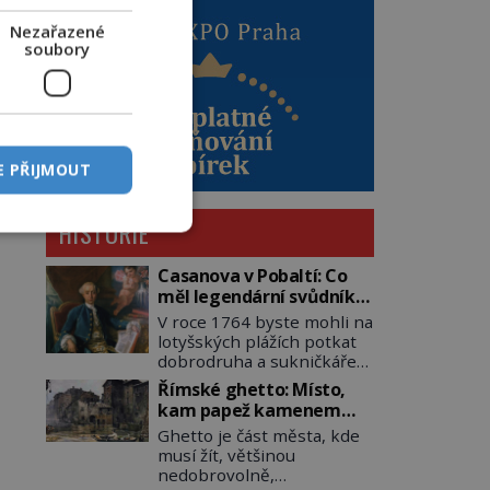
Nezařazené
soubory
E PŘIJMOUT
HISTORIE
Casanova v Pobaltí: Co
měl legendární svůdník
společného se
V roce 1764 byste mohli na
svobodnými zednáři?
lotyšských plážích potkat
dobrodruha a sukničkáře
Giacoma Casanovu. Jeho
Římské ghetto: Místo,
cesta k Baltskému moři
kam papež kamenem
však nebyla turistickým
dohodil
Ghetto je část města, kde
výletem, ale ryze pracovní
musí žít, většinou
cestou se zištnými úmysly.
nedobrovolně,
Jaký cíl Casanova sledoval,