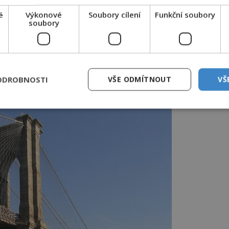
é
Výkonové
Soubory cílení
Funkční soubory
před zdviženým mostem v koloně 20 minut
soubory
merický prezident Bill Clinton.
ejší rekordman
, USA
ODROBNOSTI
VŠE ODMÍTNOUT
VŠ