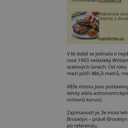
21stoleti.cz
Balkánské rece
dobroty z dovo
panidomu.cz
V té době se jednalo o nejd
roce 1903 nedaleký Willia
ocelových lanech. Od roku 
mezi pilíři 486,3 metrů, m
Věže mostu jsou postaveny
tehdy stála astronomickýc
milionů korun).
Zajímavostí je, že most t
Brooklyn – právě Brooklyn 
po referendu.