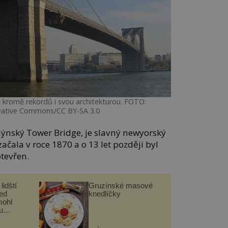
 kromě rekordů i svou architekturou. FOTO:
eative Commons/CC BY-SA 3.0
ondýnský Tower Bridge, je slavný newyorský
ačala v roce 1870 a o 13 let později byl
otevřen.
lidští
Gruzínské masové
řed
knedlíčky
mohl
u