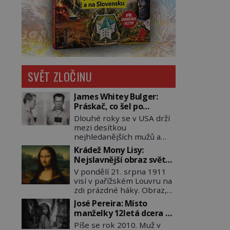
SVĚT ZLOČINU
James Whitey Bulger:
Práskač, co šel po
práskačích
Dlouhé roky se v USA drží
mezi desítkou
nejhledanějších mužů a
dopracuje to až na číslo
Krádež Mony Lisy:
dvě – hned po Usámovi bin
Nejslavnější obraz světa
Ládinovi (1957–2011). To je
zůstane dva roky
V pondělí 21. srpna 1911
James „Whitey“ Bulger
nezvěstný
visí v pařížském Louvru na
(1929–2018) viněný ze
zdi prázdné háky. Obraz,
spoluúčasti na 19
který dnes zná celý svět, je
vraždách, vydírání a lichvy.
José Pereira: Místo
pryč. Zpočátku si nikdo
A samozřejmě, krom toho
manželky 12letá dcera –
nemyslí, že jde o krádež.
je ještě drogový dealer,
a sousedi o všem vědí!
Píše se rok 2010. Muž v
Zaměstnanci jsou
který neváhá odstranit z