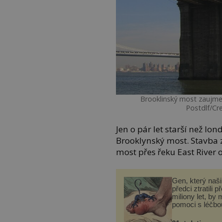
Brooklinský most zaujme
Postdlf/Cr
Jen o pár let starší než l
Brooklynský most. Stavba z
most přes řeku East River 
Gen, který naši 
předci ztratili p
miliony let, by 
pomoci s léčbo
„nemoci králů“