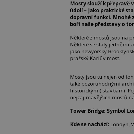
Mosty slouží k přepravě v
údolí – jako praktické s
dopravní funkci. Mnohé z
boří naše představy o to
Některé z mostů jsou na pr
Některé se staly jedněmi z
jako newyorský Brooklyns
pražský Karlův most.
Mosty jsou tu nejen od to
také pozoruhodnými archi
historickými) stavbami. Po
nejzajímavějších mostů na
Tower Bridge: Symbol L
Kde se nachází:
Londýn, V