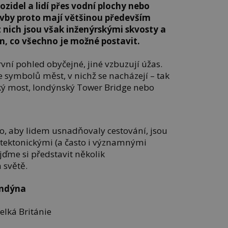
ozidel a lidí přes vodní plochy nebo
tavby proto mají většinou především
 nich jsou však inženýrskými skvosty a
m, co všechno je možné postavit.
vní pohled obyčejné, jiné vzbuzují úžas.
e symbolů měst, v nichž se nacházejí – tak
ký most, londýnský Tower Bridge nebo
ho, aby lidem usnadňovaly cestování, jsou
tektonickými (a často i významnými
jďme si představit několik
 světě.
ondýna
elká Británie