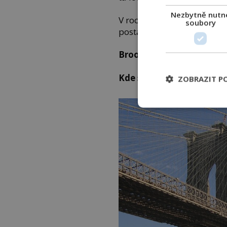
Nezbytně nutn
V roce 1997 si tak musel 
soubory
postát dokonce i tehdejší a
Brooklynský most: Někd
Kde se nachází:
New York
ZOBRAZIT P