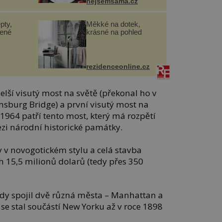
nejsemsama.cz
pty,
Měkké na dotek,
lené
krásné na pohled
rezidenceonline.cz
elší visutý most na světě (překonal ho v
msburg Bridge) a první visutý most na
1964 patří tento most, který má rozpětí
ezi národní historické památky.
 v novogotickém stylu a celá stavba
h 15,5 milionů dolarů (tedy přes 350
ehdy spojil dvě různá města – Manhattan a
se stal součástí New Yorku až v roce 1898