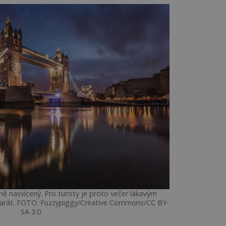
ně nasvícený. Pro turisty je proto večer lákavým
parát. FOTO: Fuzzypiggy/Creative Commons/CC BY-
SA 3.0