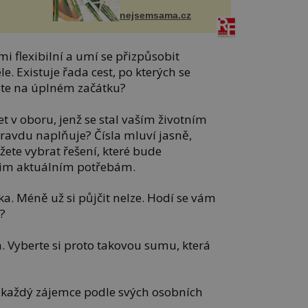
nejsemsama.cz
mi flexibilní a umí se přizpůsobit
e. Existuje řada cest, po kterých se
Jste na úplném začátku?
et v oboru, jenž se stal vaším životním
ravdu naplňuje? Čísla mluví jasně,
žete vybrat řešení, které bude
šim aktuálním potřebám.
ka. Méně už si půjčit nelze. Hodí se vám
?
 Vyberte si proto takovou sumu, která
t každý zájemce podle svých osobních