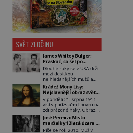
SVĚT ZLOČINU
James Whitey Bulger:
Práskač, co šel po
práskačích
Dlouhé roky se v USA drží
mezi desítkou
nejhledanějších mužů a
dopracuje to až na číslo
Krádež Mony Lisy:
dvě – hned po Usámovi bin
Nejslavnější obraz světa
Ládinovi (1957–2011). To je
zůstane dva roky
V pondělí 21. srpna 1911
James „Whitey“ Bulger
nezvěstný
visí v pařížském Louvru na
(1929–2018) viněný ze
zdi prázdné háky. Obraz,
spoluúčasti na 19
který dnes zná celý svět, je
vraždách, vydírání a lichvy.
José Pereira: Místo
pryč. Zpočátku si nikdo
A samozřejmě, krom toho
manželky 12letá dcera –
nemyslí, že jde o krádež.
je ještě drogový dealer,
a sousedi o všem vědí!
Píše se rok 2010. Muž v
Zaměstnanci jsou
který neváhá odstranit z