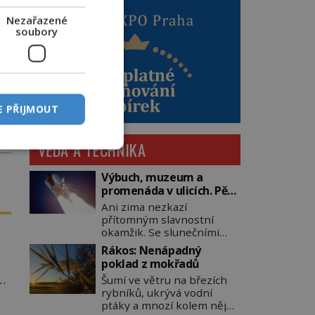
Nezařazené
soubory
E PŘIJMOUT
VĚDA A TECHNIKA
Výbuch, muzeum a
promenáda v ulicích. Pět
osudů nejslavnějších
Ani zima nezkazí
raketoplánů
přítomným slavnostní
okamžik. Se slunečními
brýlemi hledí na startující
Rákos: Nenápadný
raketu, která má do
poklad z mokřadů
vesmíru vynést kromě
oč
Šumí ve větru na březích
posádky také obyčejnou
rybníků, ukrývá vodní
učitelku. Po několika
ptáky a mnozí kolem něj
sekundách všem ztuhnou