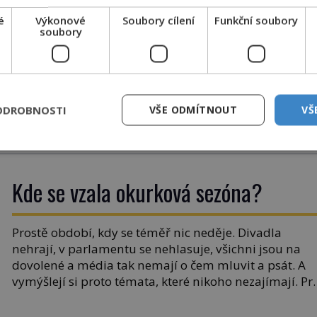
NICKÉ
é
Výkonové
Soubory cílení
Funkční soubory
Email
soubory
ĚNÉ
DALŠÍ ČLÁNEK
ho
Ikony metropolí:
Nejpozoruhodnější mosty na světě
ODROBNOSTI
VŠE ODMÍTNOUT
VŠ
Kde se vzala okurková sezóna?
Prostě období, kdy se téměř nic neděje. Divadla
nehrají, v parlamentu se nehlasuje, všichni jsou na
dovolené a média tak nemají o čem mluvit a psát. A
vymýšlejí si proto témata, které nikoho nezajímají. Pr
je však ona letní doba spojovaná zrovna s okurkami?
Okurkovou sezónu známe už od poloviny 19. století,