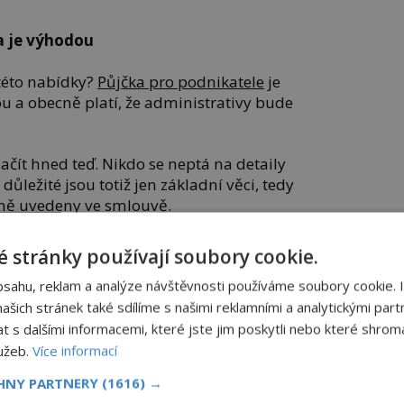
a je výhodou
této nabídky?
Půjčka pro podnikatele
je
u a obecně platí, že administrativy bude
začít hned teď. Nikdo se neptá na detaily
důležité jsou totiž jen základní věci, tedy
dně uvedeny ve smlouvě.
adobe.com
 stránky používají soubory cookie.
SDÍLEJTE ČLÁNEK
bsahu, reklam a analýze návštěvnosti používáme soubory cookie. 
šich stránek také sdílíme s našimi reklamními a analytickými partn
TOVAT
Facebook
s dalšími informacemi, které jste jim poskytli nebo které shromá
lužeb.
Více informací
Twitter
ATNÉ
CHNY PARTNERY
(1616) →
Pinterest