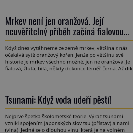
ovšem jako Češi […]
Mrkev není jen oranžová. Její
neuvěřitelný příběh začíná fialovou
barvou
Když dnes vytáhneme ze země mrkev, většina z nás
očekává sytě oranžový kořen. Jenže po většinu své
historie je mrkev všechno možné, jen ne oranžová. Je
fialová, žlutá, bílá, někdy dokonce téměř černá. Až dík
stovkám let pečlivého šlechtění se z ní stává zelenina,
bez které si českou zahradu ani nedokážeme
představit. Její příběh je […]
Tsunami: Když voda udeří pěstí!
Nejprve špetka školometské teorie. Výraz tsunami
vznikl spojením japonských slov tsu (přístav) a nami
(vlna). Jedná se o dlouhou vlnu, která je na volném