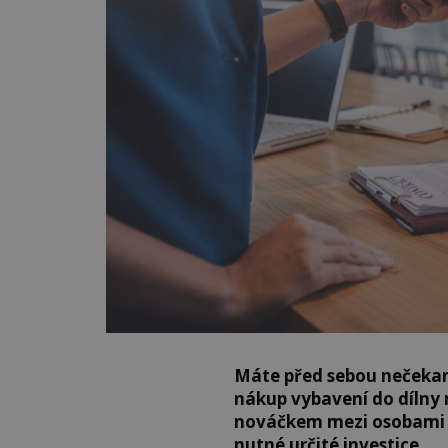
Máte před sebou nečekan
nákup vybavení do dílny 
nováčkem mezi osobami 
nutné určité investice.