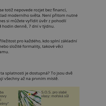
e totiž nepovede rozjet bez financí,
klad moderního světa. Není přitom nutné
es si můžete vyřídit úvěr z pohodlí
 hodin denně, 7 dní v týdnu.
říležitost pro každého, kdo splní základní
bo složité formality, takové věci
ramu.
lhůta splatnosti je dostupná? To jsou dvě
mají všechny až na prvním místě.
čba
S.O.S. pro slabé
novy
vlasy: mořská sůl
í
helmy“