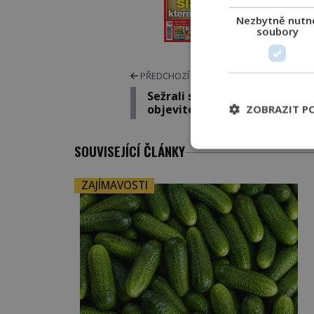
ELEKTRO
Nezbytně nutn
soubory
TIŠT
PŘEDCHOZÍ ČLÁNEK
Sežrali slavného francouzské
objevitele domorodci?
ZOBRAZIT P
SOUVISEJÍCÍ ČLÁNKY
ZAJÍMAVOSTI