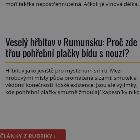
moři takřka nepostřehnutelná. Ačkoli je vlnová délka
tsunami i 300 kilometrů, výška vlny na volném moři j
maximálně 1,5 metru. Máme se podobné obří vlny
obávat i v Evropě? Vznik tsunami si […]
Veselý hřbitov v Rumunsku: Proč zde
třou pohřební plačky bídu s nouzí?
Hřbitov jako jeviště pro mystérium smrti. Mezi
hrobovými místy půda promáčená slzami, smutek a
vědomí konečnosti lidské existence. Jsou ale výjimky,
kde pohřební plačky smutně žmoulají kapesníky niko
při smutečním obřadu, ale při pohledu na výši
vyměřené podpory v nezaměstnanosti. Kam vás
pozveme? Unikátní hřbitov, který si vysloužil název
„Veselý“, najdeme v rumunské vesnici Sapanta,
nedaleko hranic […]
 ČLÁNKY Z RUBRIKY ›