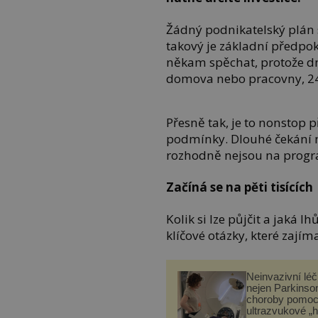
Žádný podnikatelský plán s
takový je základní předpo
někam spěchat, protože dn
domova nebo pracovny, 24
Přesně tak, je to nonstop p
podmínky. Dlouhé čekání ne
rozhodně nejsou na prog
Začíná se na pěti tisících
Kolik si lze půjčit a jaká 
klíčové otázky, které zají
Neinvazivní lé
nejen Parkinso
choroby pomoc
ultrazvukové „