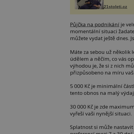
21stoleti.cz
Půjčka na podnikání
je vel
momentální situaci žadatel
můžete vydat ještě dnes. 
Máte za sebou už několik l
údělem a něčím, co vás op
výhodou je, že si z nich mů
přizpůsobeno na míru va
5 000 Kč je minimální část
tento obnos na malý výdaj
30 000 Kč je zde maximum.
vyřeší vaši nynější situaci.
Splatnost si může nastavi
preferencí mezi 7 a 30 dní.