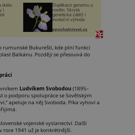
a duše.
Duplikace genomu u
 i
rostlin: Skrytá
ti
genetická zátěž i
evoluční výhoda
epochalnisvet.cz
o rumunské Bukurešti, kde plní funkci
blast Balkánu. Později se přesouvá do
práci
ovníkem
Ludvíkem Svobodou
(1895–
ost o podporu spolupráce se Sovětským
i,“ apeluje na něj Svoboda. Píka vyhoví a
řijímá.
lovenské vojenské vyslanectví. Další
 roce 1941 už je konkrétnější.