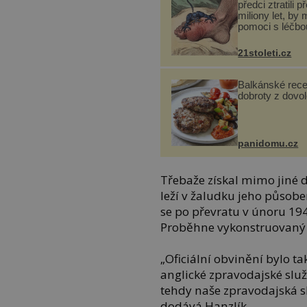
předci ztratili p
miliony let, by 
pomoci s léčbo
„nemoci králů“
21stoleti.cz
Balkánské rece
dobroty z dovo
panidomu.cz
Třebaže získal mimo jiné
leží v žaludku jeho působe
se po převratu v únoru 194
Proběhne vykonstruovaný 
„Oficiální obvinění bylo t
anglické zpravodajské služ
tehdy naše zpravodajská s
dodává Hanzlík.