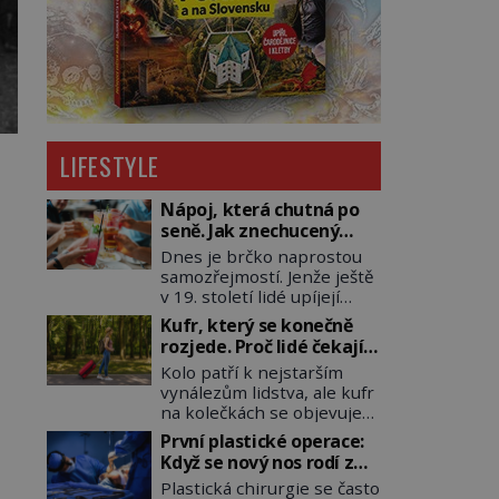
LIFESTYLE
Nápoj, která chutná po
seně. Jak znechucený
Američan vymyslel brčko
Dnes je brčko naprostou
samozřejmostí. Jenže ještě
v 19. století lidé upíjejí
limonády i koktejly dutými
Kufr, který se konečně
stébly žita nebo žitné
rozjede. Proč lidé čekají
slámy. Fungují sice dobře,
na kolečka téměř pět
Kolo patří k nejstarším
mají ale jednu
tisíc let?
vynálezům lidstva, ale kufr
nepříjemnou vlastnost po
na kolečkách se objevuje
chvíli se rozmáčejí a nápoji
až ve 20. století. Po tisíce
dodávají travnatou příchuť.
První plastické operace:
let lidé vláčejí těžká
Právě tahle drobná
Když se nový nos rodí z
zavazadla v rukou, na
nepříjemnost přivede
kůže na tváři
Plastická chirurgie se často
zádech nebo je nakládají
amerického výrobce