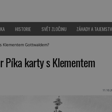
IKA
HISTORIE
SVĚT ZLOČINU
ZÁHADY A TAJEMSTV
y s Klementem Gottwaldem?
or Píka karty s Klementem
11.10.2