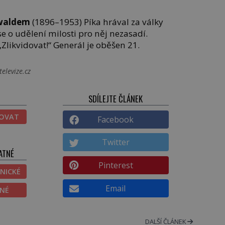
waldem
(1896–1953) Píka hrával za války
se o udělení milosti pro něj nezasadí.
„Zlikvidovat!“ Generál je oběšen 21.
televize.cz
SDÍLEJTE ČLÁNEK
TOVAT
Facebook
Twitter
ATNÉ
Pinterest
NICKÉ
Email
ĚNÉ
DALŠÍ ČLÁNEK