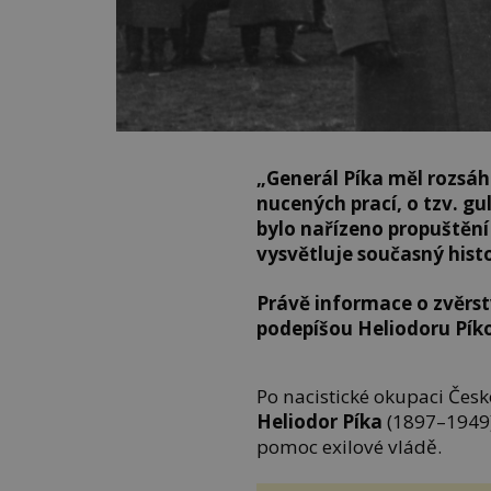
„Generál Píka měl rozsáh
nucených prací, o tzv. gu
bylo nařízeno propuštění
vysvětluje současný histo
Právě informace o zvěrst
podepíšou Heliodoru Píkov
Po nacistické okupaci Čes
Heliodor Píka
(1897–1949)
pomoc exilové vládě.