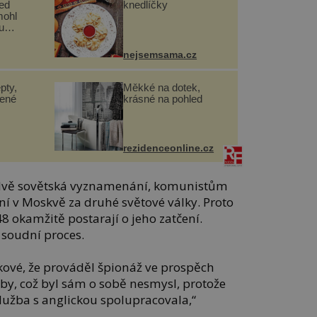
řed
knedlíčky
mohl
u
nejsemsama.cz
pty,
Měkké na dotek,
lené
krásné na pohled
rezidenceonline.cz
 dvě sovětská vyznamenání, komunistům
ní v Moskvě za druhé světové války. Proto
8 okamžitě postarají o jeho zatčení.
soudní proces.
akové, že prováděl špionáž ve prospěch
by, což byl sám o sobě nesmysl, protože
lužba s anglickou spolupracovala,“