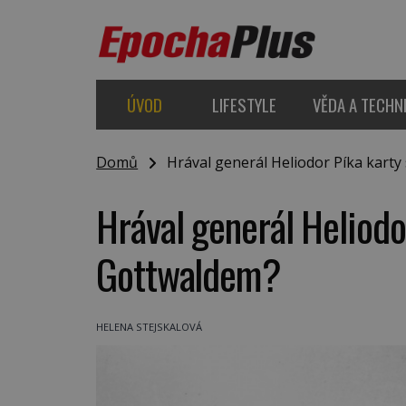
ÚVOD
LIFESTYLE
VĚDA A TECHN
Domů
Hrával generál Heliodor Píka kart
Hrával generál Heliod
Gottwaldem?
HELENA STEJSKALOVÁ