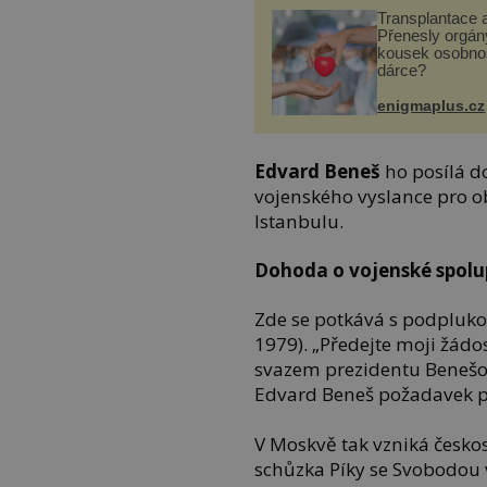
Transplantace 
Přenesly orgány
kousek osobnos
dárce?
enigmaplus.cz
Edvard Beneš
ho posílá d
vojenského vyslance pro o
Istanbulu.
Dohoda o vojenské spolu
Zde se potkává s podpluk
1979). „Předejte moji žád
svazem prezidentu Benešov
Edvard Beneš požadavek p
V Moskvě tak vzniká českos
schůzka Píky se Svobodou v