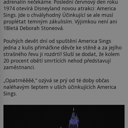
adrenalin nečekáme. Poslední červnový den roku
1974 otevírá Disneyland novou atrakci: America
Sings. Jde o chvályhodný Účinkující se ale musí
proplétat temným zákulisím. Výjimkou není ani
18letá Deborah Stoneová.
Pouhých devět dní od spuštění America Sings
jedna z kulis přimáčkne děvče ke stěně a za jejího
strašného řevu ji rozdrtí! Sluší se dodat, že kolem
20 procent obětí smrtících nehod představují
zaměstnanci.
„Opatrněěěě,“ ozývá se prý od té doby občas
naléhavým šeptem v uších účinkujících America
Sings.