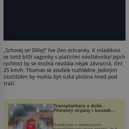
„Schovej se! Dělej!“ řve člen ochranky. K mladíkovi
se totiž blíží vagonky s platícími návštěvníky! Jejich
rychlost by se možná nezdála nějak závratná, činí
25 km/h. Thomas se zoufale rozhlédne. Jediným
útočištěm by mohla být úzká plošina hned pod
tratí.
Transplantace a duše.
Přenesly orgány i kousek
osobnosti dárce?
Ročně jsou v nemocnicích
transplantovány tisíce orgánů. Je-li