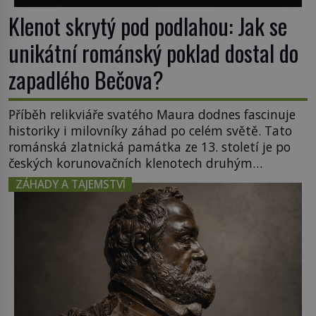
Klenot skrytý pod podlahou: Jak se
unikátní románský poklad dostal do
zapadlého Bečova?
Příběh relikviáře svatého Maura dodnes fascinuje
historiky i milovníky záhad po celém světě. Tato
románská zlatnická památka ze 13. století je po
českých korunovačních klenotech druhým
nejcennějším movitým majetkem v České
ZÁHADY A TAJEMSTVÍ
republice. Přestože byl klenot v roce 1985 po
dramatickém pátrání kriminalistů úspěšně
nalezen, jeho minulost stále obestírá hustá mlha.
Otázky, jak přesně se tato […]