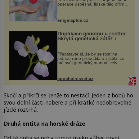
operace úspěšná, lidské tělo přijme
darovaný orgán za své a pacient
může vést plnohodnotný život. Ale co
když při transplantaci nepřijímám...
enigmaplus.cz
Duplikace genomu u rostlin:
Skrytá genetická zátěž i
evoluční výhoda
Představte si, že by se rostlina
jednou ráno probudila a zjistila, že
má svůj genetický manuál celý
dvakrát. Přesně to se občas v
přírodě stane – a podle nového
výzkumu to může být pro druhy
epochalnisvet.cz
vstupenka...
Skočí a přikrčí se. Jenže to nestačí. Jeden z bobů ho
svou dolní části nabere a při krátké nedobrovolné
jízdě roztrhá.
Druhá entita na horské dráze
Od té doby se prý v tomto úseku vůbec první