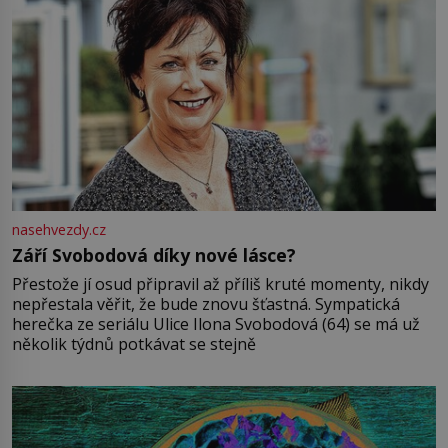
nasehvezdy.cz
Září Svobodová díky nové lásce?
Přestože jí osud připravil až příliš kruté momenty, nikdy
nepřestala věřit, že bude znovu šťastná. Sympatická
herečka ze seriálu Ulice Ilona Svobodová (64) se má už
několik týdnů potkávat se stejně