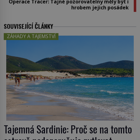
Operace Tracer: Tajné pozorovatelny měly být i
hrobem jejich posádek
SOUVISEJÍCÍ ČLÁNKY
ZÁHADY A TAJEMSTVÍ
Tajemná Sardinie: Proč se na tomto