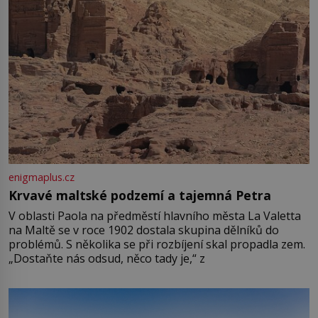
enigmaplus.cz
Krvavé maltské podzemí a tajemná Petra
V oblasti Paola na předměstí hlavního města La Valetta
na Maltě se v roce 1902 dostala skupina dělníků do
problémů. S několika se při rozbíjení skal propadla zem.
„Dostaňte nás odsud, něco tady je,“ z