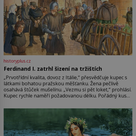
historyplus.cz
Ferdinand I. zatrhl šizení na tržištích
„Prvotřídní kvalita, dovoz z Itálie,“ přesvědčuje kupec s
látkami bohatou pražskou měšťanku. Žena pečlivě
osahává štůček mušelínu. „Vezmu si pět loket,“ prohlásí.
Kupec rychle naměří požadovanou délku. Pořádný kus
mu přitom zůstane za prsty… „Na šaty ho bude málo,
milostpaní. Stačí jenom na sukni,“ zhodnotí švadlena
množství růžového mušelínu. „Ošidili vás, podívejte.“
Vezme do ruky dřevěnou