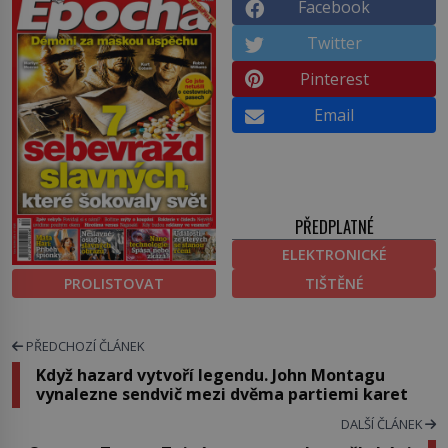
Facebook
Twitter
Pinterest
Email
PŘEDPLATNÉ
ELEKTRONICKÉ
PROLISTOVAT
TIŠTĚNÉ
PŘEDCHOZÍ ČLÁNEK
Když hazard vytvoří legendu. John Montagu
vynalezne sendvič mezi dvěma partiemi karet
DALŠÍ ČLÁNEK