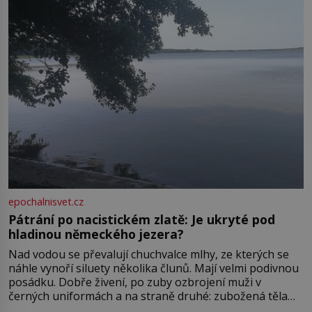
ve13. století, a už v roce 1313 kronikáři zaznamenali
epochalnisvet.cz
Pátrání po nacistickém zlatě: Je ukryté pod
hladinou německého jezera?
Nad vodou se převalují chuchvalce mlhy, ze kterých se
náhle vynoří siluety několika člunů. Mají velmi podivnou
posádku. Dobře živení, po zuby ozbrojení muži v
černých uniformách a na straně druhé: zubožená těla
oblečená v chatrných vězeňských hadrech. Co tato