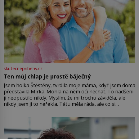
skutecnepribehy.cz
Ten můj chlap je prostě báječný
Jsem holka Štěstěny, tvrdila moje máma, když jsem doma
představila Mirka. Mohla na něm oči nechat. To nadšení
ji neopustilo nikdy. Myslím, že mi trochu záviděla, ale
nikdy jsem jí to neřekla. Tátu měla ráda, ale co si
pamatuji, tak jsme s Mirkem byli zamilovaní mnohem víc.
Jsme spolu moc rádi Tehdy byla jiná doba, když