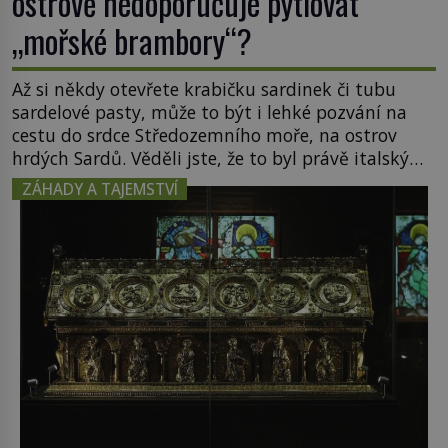
ostrově nedoporučuje pytlovat
„mořské brambory“?
Až si někdy otevřete krabičku sardinek či tubu
sardelové pasty, může to být i lehké pozvání na
cestu do srdce Středozemního moře, na ostrov
hrdých Sardů. Věděli jste, že to byl právě italský
ostrov Sardinie, jenž těmto produktům moře
ZÁHADY A TAJEMSTVÍ
propůjčil své jméno. Co dalšího je pro Sardinii
typické a pro Středoevropana zajímavé? Na
mapách má […]