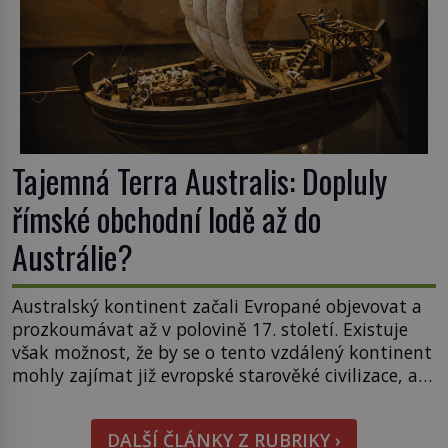
Tajemná Terra Australis: Dopluly
římské obchodní lodě až do
Austrálie?
Australský kontinent začali Evropané objevovat a
prozkoumávat až v polovině 17. století. Existuje
však možnost, že by se o tento vzdálený kontinent
mohly zajímat již evropské starověké civilizace, a
to o 15 století dříve? Již od starověku kartografové
zakreslovali do map záhadný kontinent Terra
DALŠÍ ČLÁNKY Z RUBRIKY ›
Australis – Jižní zemi. Proč? Do jisté míry to byl