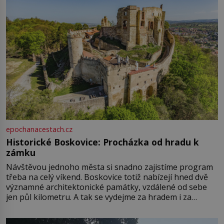
epochanacestach.cz
Historické Boskovice: Procházka od hradu k
zámku
Návštěvou jednoho města si snadno zajistíme program
třeba na celý víkend. Boskovice totiž nabízejí hned dvě
významné architektonické památky, vzdálené od sebe
jen půl kilometru. A tak se vydejme za hradem i za
zámkem do krásné jihomoravské krajiny. Trhová osada
Boskovice na okraji Drahanské vrchoviny vznikla někdy