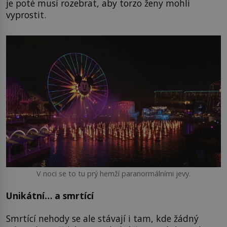
je poté musí rozebrat, aby torzo ženy mohli
vyprostit.
V noci se to tu prý hemží paranormálními jevy.
Unikátní… a smrtící
Smrtící nehody se ale stávají i tam, kde žádný