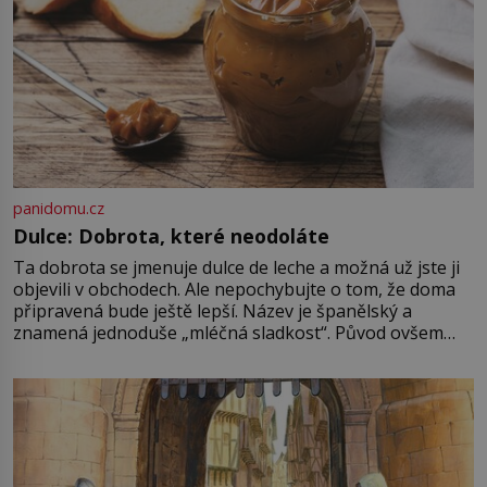
panidomu.cz
Dulce: Dobrota, které neodoláte
Ta dobrota se jmenuje dulce de leche a možná už jste ji
objevili v obchodech. Ale nepochybujte o tom, že doma
připravená bude ještě lepší. Název je španělský a
znamená jednoduše „mléčná sladkost“. Původ ovšem
není úplně jednoznačný, o autorství této receptury se
pře hned několik latinskoamerických zemí a k tomu
Francie, kde se traduje,