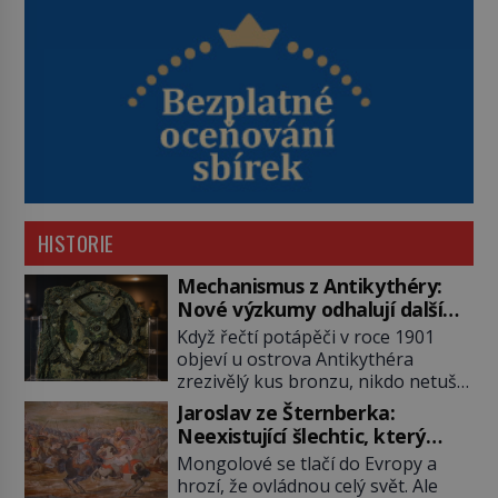
HISTORIE
Mechanismus z Antikythéry:
Nové výzkumy odhalují další
překvapení o starověkém
Když řečtí potápěči v roce 1901
počítači
objeví u ostrova Antikythéra
zrezivělý kus bronzu, nikdo netuší,
že drží v rukou jeden z
Jaroslav ze Šternberka:
nejúžasnějších vynálezů starověku.
Neexistující šlechtic, který
Až moderní rentgenové tomografy
z Moravy vyžene Mongoly
Mongolové se tlačí do Evropy a
odhalí desítky ozubených kol
hrozí, že ovládnou celý svět. Ale
ukrytých uvnitř. Mechanismus z