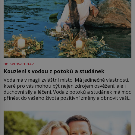
nejsemsama.cz
Kouzlení s vodou z potoků a studánek
Voda má v magii zvláštní místo. Má jedinečné vlastnosti,
které pro vás mohou být nejen zdrojem osvěžení, ale i
duchovní síly a léčení. Voda z potoků a studánek má moc
přinést do vašeho života pozitivní změny a obnovit vaši
energii. Využitím těchto přírodních zdrojů v magii
můžete obohatit své rituály a přinést do svého života
větší harmonii a klid. Je důležité