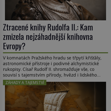
Ztracené knihy Rudolfa II.: Kam
zmizela nejzáhadnější knihovna
Evropy?
V komnatách Pražského hradu se třpytí křišťály,
astronomické přístroje i podivné alchymistické
rukopisy. Císař Rudolf II. shromažďuje vše, co
souvisí s tajemstvím přírody, hvězd i lidského
poznání. Jenže po jeho smrti se jeho slavné sbírky
ZÁHADY A TAJEMSTVÍ
začínají rozpadat a část z nich mizí navždy. Kdo
odnesl nejvzácnější knihy? A existují ještě někde
zapomenuté rukopisy, které nikdo […]