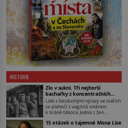
HISTORIE
Zlo v sukni. Tři nejhorší
bachařky z koncentračních
táborů
Lidé s bezduchými výrazy ve tvářích
se plahočí z vagónů směrem
k bráně tábora. Jedna z žen
pohlédne přímo na dozorkyni a
15 otázek o tajemné Mona Lise
jejich oči se setkají. Místo soucitu