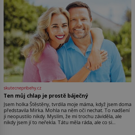
větší harmonii a klid. Je důležité
skutecnepribehy.cz
Ten můj chlap je prostě báječný
Jsem holka Štěstěny, tvrdila moje máma, když jsem doma
představila Mirka. Mohla na něm oči nechat. To nadšení
ji neopustilo nikdy. Myslím, že mi trochu záviděla, ale
nikdy jsem jí to neřekla. Tátu měla ráda, ale co si
pamatuji, tak jsme s Mirkem byli zamilovaní mnohem víc.
Jsme spolu moc rádi Tehdy byla jiná doba, když