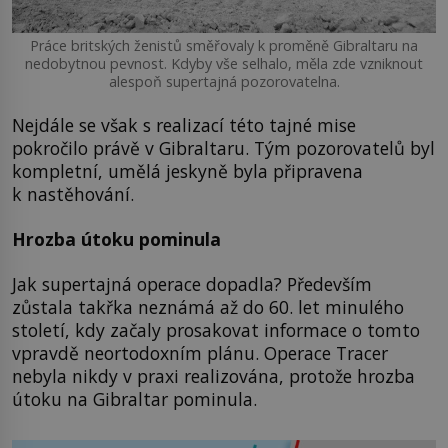
Práce britských ženistů směřovaly k proměně Gibraltaru na
nedobytnou pevnost. Kdyby vše selhalo, měla zde vzniknout
alespoň supertajná pozorovatelna.
Nejdále se však s realizací této tajné mise
pokročilo právě v Gibraltaru. Tým pozorovatelů byl
kompletní, umělá jeskyně byla připravena
k nastěhování.
Hrozba útoku pominula
Jak supertajná operace dopadla? Především
zůstala takřka neznámá až do 60. let minulého
století, kdy začaly prosakovat informace o tomto
vpravdě neortodoxním plánu. Operace Tracer
nebyla nikdy v praxi realizována, protože hrozba
útoku na Gibraltar pominula.