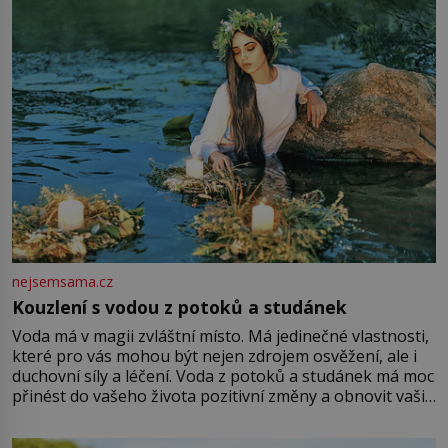
Vezme do ruky dřevěnou
nejsemsama.cz
Kouzlení s vodou z potoků a studánek
Voda má v magii zvláštní místo. Má jedinečné vlastnosti,
které pro vás mohou být nejen zdrojem osvěžení, ale i
duchovní síly a léčení. Voda z potoků a studánek má moc
přinést do vašeho života pozitivní změny a obnovit vaši
energii. Využitím těchto přírodních zdrojů v magii
můžete obohatit své rituály a přinést do svého života