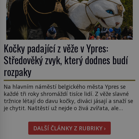
Kočky padající z věže v Ypres:
Středověký zvyk, který dodnes budí
rozpaky
Na hlavním náměstí belgického města Ypres se
každé tři roky shromáždí tisíce lidí. Z věže slavné
tržnice létají do davu kočky, diváci jásají a snaží se
je chytit. Naštěstí už nejde o živá zvířata, ale
jenom o plyšové suvenýry. Kdysi to ale bylo jinak.
Tato veselá podívaná připomíná jeden z
DALŠÍ ČLÁNKY Z RUBRIKY ›
nejpodivnějších a zároveň nejkrutějších zvyků […]