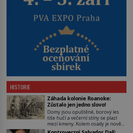
HISTORIE
Záhada kolonie Roanoke:
Zůstalo jen jedno slovo!
Domy jsou opuštěné, borový les
tiše hučí a večerní stíny se plazí
mezi kmeny. Kolem osady je nově
postavená palisáda, ale ani to
Kontroverzní Salvador Dalí: