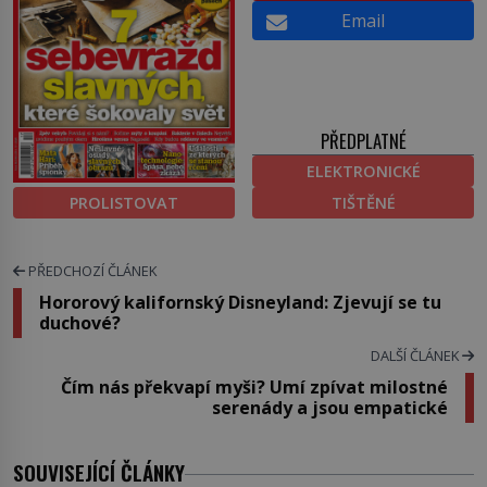
Email
PŘEDPLATNÉ
ELEKTRONICKÉ
PROLISTOVAT
TIŠTĚNÉ
PŘEDCHOZÍ ČLÁNEK
Hororový kalifornský Disneyland: Zjevují se tu
duchové?
DALŠÍ ČLÁNEK
Čím nás překvapí myši? Umí zpívat milostné
serenády a jsou empatické
SOUVISEJÍCÍ ČLÁNKY