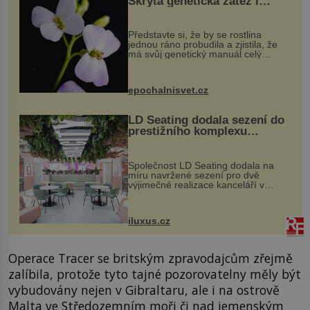
Skrytá genetická zátěž i
evoluční výhoda
Představte si, že by se rostlina
jednou ráno probudila a zjistila, že
má svůj genetický manuál celý
dvakrát. Přesně to se občas v
přírodě stane – a podle nového
výzkumu to může být pro druhy
epochalnisvet.cz
vstupenka...
LD Seating dodala sezení do
prestižního komplexu
MediaCityUK v Salfordu
Společnost LD Seating dodala na
míru navržené sezení pro dvě
výjimečné realizace kanceláří v
areálu MediaCityUK v anglickém
Salfordu – konkrétně do budov Blue
Tower a Orange Tower. Komplex
iluxus.cz
budov Media...
Operace Tracer se britským zpravodajcům zřejmě
zalíbila, protože tyto tajné pozorovatelny měly být
vybudovány nejen v Gibraltaru, ale i na ostrově
Malta ve Středozemním moři či nad jemenským