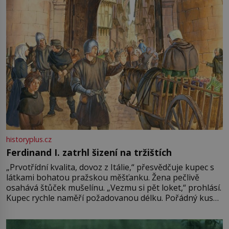
historyplus.cz
Ferdinand I. zatrhl šizení na tržištích
„Prvotřídní kvalita, dovoz z Itálie,“ přesvědčuje kupec s
látkami bohatou pražskou měšťanku. Žena pečlivě
osahává štůček mušelínu. „Vezmu si pět loket,“ prohlásí.
Kupec rychle naměří požadovanou délku. Pořádný kus
mu přitom zůstane za prsty… „Na šaty ho bude málo,
milostpaní. Stačí jenom na sukni,“ zhodnotí švadlena
množství růžového mušelínu. „Ošidili vás, podívejte.“