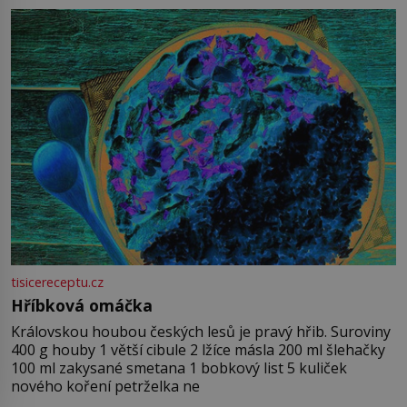
tisicereceptu.cz
Hříbková omáčka
Královskou houbou českých lesů je pravý hřib. Suroviny
400 g houby 1 větší cibule 2 lžíce másla 200 ml šlehačky
100 ml zakysané smetana 1 bobkový list 5 kuliček
nového koření petrželka ne