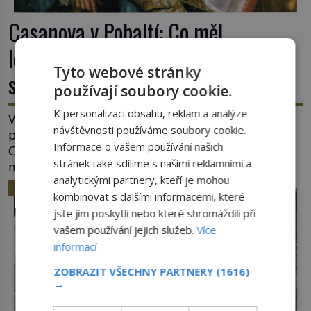
Casanova v Pobaltí: Co měl
legendární svůdník společného se
Tyto webové stránky
svobodnými zednáři?
používají soubory cookie.
K personalizaci obsahu, reklam a analýze
V roce 1764 byste mohli na lotyšských plážích
návštěvnosti používáme soubory cookie.
potkat dobrodruha a sukničkáře Giacoma
Informace o vašem používání našich
Casanovu. Jeho cesta k Baltskému moři však
stránek také sdílíme s našimi reklamními a
nebyla turistickým výletem, ale ryze pracovní
analytickými partnery, kteří je mohou
cestou se zištnými úmysly. Jaký cíl Casanova
HISTORIE
kombinovat s dalšími informacemi, které
sledoval, když se například procházel uličkami
lotyšské Rigy? Casanova v Pobaltí kontaktoval
jste jim poskytli nebo které shromáždili při
tamní zednářské lóže. Nebyl v této oblasti žádným
vašem používání jejich služeb.
Více
nováčkem, protože do zednářské […]
informací
ZOBRAZIT VŠECHNY PARTNERY
(1616)
→