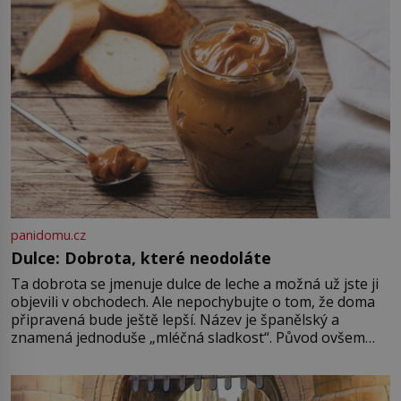
může být výsledkem tisíců let lidské
vynalézavosti. Když dnes vezmeme
[…]
panidomu.cz
Dulce: Dobrota, které neodoláte
Ta dobrota se jmenuje dulce de leche a možná už jste ji
objevili v obchodech. Ale nepochybujte o tom, že doma
připravená bude ještě lepší. Název je španělský a
znamená jednoduše „mléčná sladkost“. Původ ovšem
není úplně jednoznačný, o autorství této receptury se
pře hned několik latinskoamerických zemí a k tomu
Francie, kde se traduje,