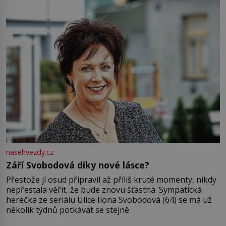
nasehvezdy.cz
Září Svobodová díky nové lásce?
Přestože jí osud připravil až příliš kruté momenty, nikdy
nepřestala věřit, že bude znovu šťastná. Sympatická
herečka ze seriálu Ulice Ilona Svobodová (64) se má už
několik týdnů potkávat se stejně