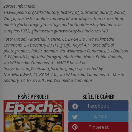
Zdroje informací:
en.wikipedia.org/wiki/Military_history_of_Gibraltar_during_World_
War_II, warhistoryonline.com/world-war-ii/operation-tracer.html,
ministryforheritage.gi/heritage-and-antiquities/stay-behind-cave-
complex-1072, gibmuseum.gi/news/stay-behind-cave-140
Foto: úvodní - Marshall Henrie, CC BY-SA 3.0 , via Wikimedia
Commons, 2 - Daventry B J H (Fg Off). Royal Air Force official
photographer, Public domain, via Wikimedia Commons, 3 - Dallison
G W (poručík), oficiální fotograf Válečného úřadu, Public domain,
via Wikimedia Commons, 4 - NACLE based on
Image:Iberian_Peninsula_location_map.svg created by
NordNordWest, CC BY-SA 4.0 , via Wikimedia Commons, 5 - Moshi
Anahory, CC BY-SA 2.0 , via Wikimedia Commons
PRÁVĚ V PRODEJI
SDÍLEJTE ČLÁNEK
Facebook
Twitter
Pinterest