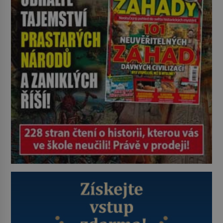
tábory jsou zvyklé působit v pozadí
a podle situace tlačit, jak oni […]