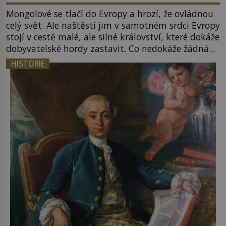
Mongolové se tlačí do Evropy a hrozí, že ovládnou
celý svět. Ale naštěstí jim v samotném srdci Evropy
stojí v cestě malé, ale silné království, které dokáže
dobyvatelské hordy zastavit. Co nedokáže žádná
z asijských říší, co nedokážou Němci – to dokáže
HISTORIE
český král. Nebo že by ne? Mongolové od roku 1223
postupují podél Kaspického a Azovského moře, […]