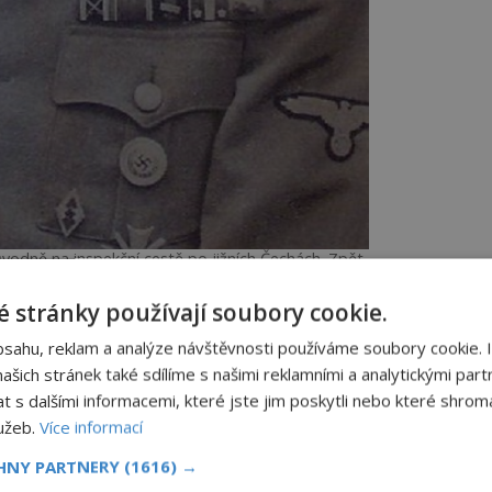
ůvodně na inspekční cestě po jižních Čechách. Zpět
o povolal státní tajemník K. H. Frank.
 stránky používají soubory cookie.
e
bsahu, reklam a analýze návštěvnosti používáme soubory cookie. 
šich stránek také sdílíme s našimi reklamními a analytickými partn
toho dne změnily.
s dalšími informacemi, které jste jim poskytli nebo které shromá
měrně shovívavý Konstantin von Neurath
lužeb.
Více informací
jeho místo nastoupil
Reinhard Heydrich
CHNY PARTNERY
(1616) →
Hlavního úřadu říšské bezpečnosti (RSHA)