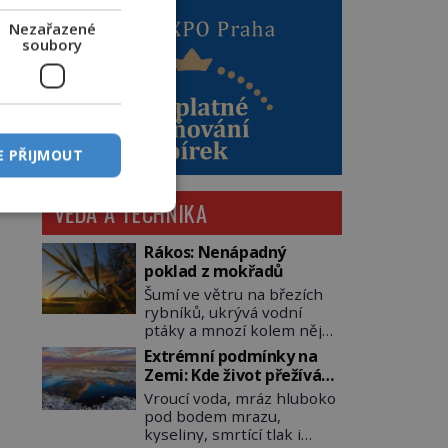
Nezařazené
soubory
E PŘIJMOUT
VĚDA A TECHNIKA
Rákos: Nenápadný
poklad z mokřadů
Šumí ve větru na březích
rybníků, ukrývá vodní
ptáky a mnozí kolem něj
procházejí bez povšimnutí.
Extrémní podmínky na
Přesto právě rákos
Zemi: Kde život přežívá
pomáhal stavět domy,
navzdory všemu
Vroucí voda, mráz hluboko
vyrábět lodě, zapisovat
pod bodem mrazu,
první texty a inspiroval
kyseliny, smrtící tlak i
řadu pověstí. Tato