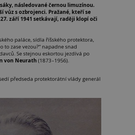
sáky, následované černou limuzínou.
í vůz s ozbrojenci. Pražané, kteří se
27. září 1941 setkávají, raději klopí oči
ého paláce, sídla říšského protektora,
oho to zase vezou?“ napadne snad
davců. Se stejnou eskortou jezdívá po
n von Neurath
(1873–1956).
sedí předseda protektorátní vlády generál