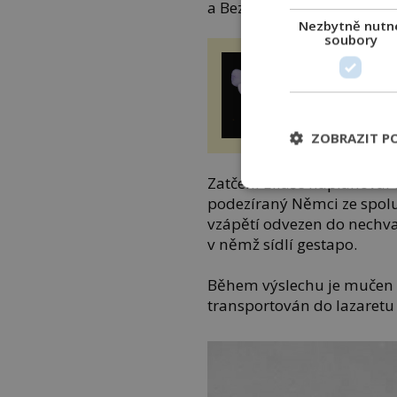
a Bezpečnostní služby (SD)
Nezbytně nutn
soubory
Duplikace gen
rostlin: Skrytá
genetická zátěž
evoluční výhod
epochalnisvet
ZOBRAZIT P
Zatčení Eliáše naplánoval u
podezíraný Němci ze spolu
vzápětí odvezen do nechva
v němž sídlí gestapo.
Během výslechu je mučen
transportován do lazaretu 