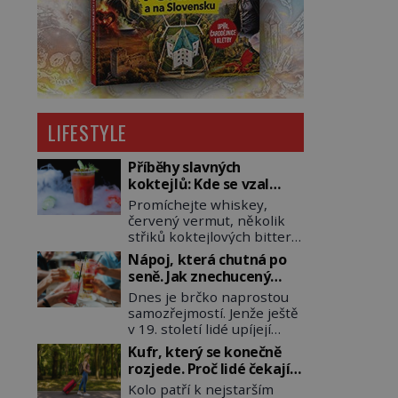
LIFESTYLE
Příběhy slavných
koktejlů: Kde se vzal
Manhattan a Bloody
Promíchejte whiskey,
Mary?
červený vermut, několik
střiků koktejlových bitters
a led, sceďte, ozdobte
Nápoj, která chutná po
koktejlovou třešinkou a
seně. Jak znechucený
tadá… Manhattan je tu! A
Američan vymyslel brčko
Dnes je brčko naprostou
pokud to má být skutečně
samozřejmostí. Jenže ještě
on, dejte si pozor, ať místo
v 19. století lidé upíjejí
klasické americké rye
limonády i koktejly dutými
whiskey či klidně
Kufr, který se konečně
stébly žita nebo žitné
bourbonu nepoužijete
rozjede. Proč lidé čekají
slámy. Fungují sice dobře,
skotskou whisku. Co se
na kolečka téměř pět
Kolo patří k nejstarším
mají ale jednu
stane? Inu, koktejl bude