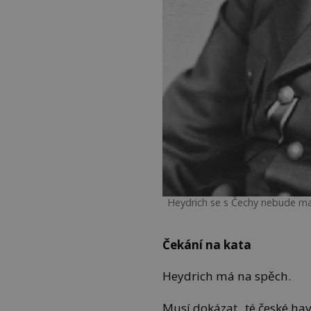
Heydrich se s Čechy nebude maz
Čekání na kata
Heydrich má na spěch.
Musí dokázat „té české ha