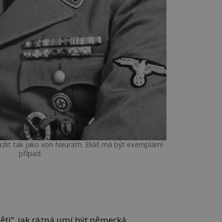
lit tak jako von Neurath. Eliáš má být exemplární
případ.
věti“, jak rázná umí být německá