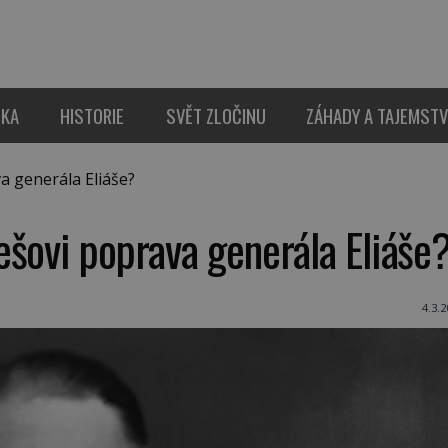
IKA
HISTORIE
SVĚT ZLOČINU
ZÁHADY A TAJEMSTV
 generála Eliáše?
ešovi poprava generála Eliáše
4.3.