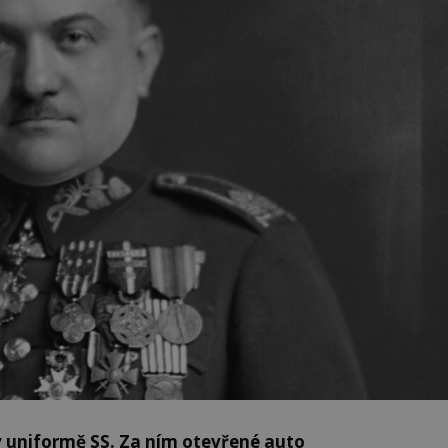
v uniformě SS. Za ním otevřené auto