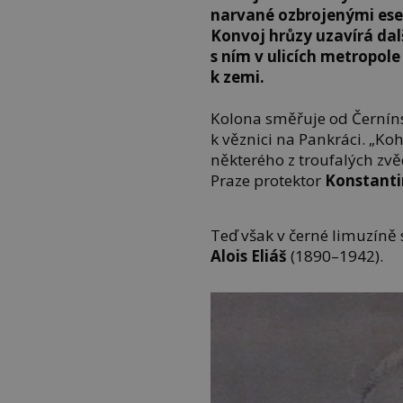
narvané ozbrojenými ese
Konvoj hrůzy uzavírá dalš
s ním v ulicích metropole 
k zemi.
Kolona směřuje od Černínsk
k věznici na Pankráci. „K
některého z troufalých zvě
Praze protektor
Konstanti
Teď však v černé limuzíně 
Alois Eliáš
(1890–1942).