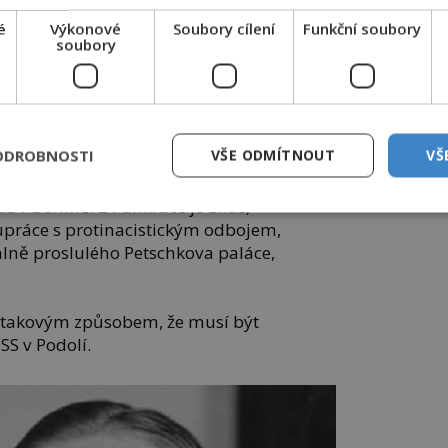
.
é
Výkonové
Soubory cílení
Funkční soubory
soubory
omu u
LD Seating dodala
sezení do prestižního
 i
komplexu
a
MediaCityUK v
Salfordu
.cz
iluxus.cz
ODROBNOSTI
VŠE ODMÍTNOUT
VŠ
ž v Berlíně. Z Pankráce je Eliáš,
práce s protinacistickým odbojem,
lně proslulého Petschkova paláce,
 takovým způsobem, že musí být
SS v Podolí.