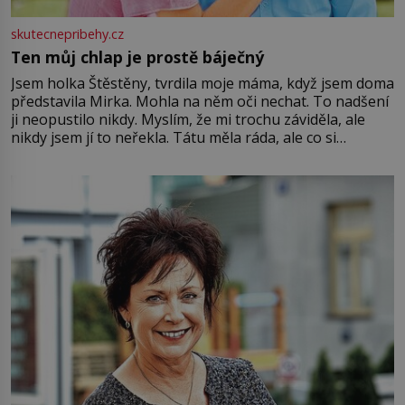
skutecnepribehy.cz
Ten můj chlap je prostě báječný
Jsem holka Štěstěny, tvrdila moje máma, když jsem doma
představila Mirka. Mohla na něm oči nechat. To nadšení
ji neopustilo nikdy. Myslím, že mi trochu záviděla, ale
nikdy jsem jí to neřekla. Tátu měla ráda, ale co si
pamatuji, tak jsme s Mirkem byli zamilovaní mnohem víc.
Jsme spolu moc rádi Tehdy byla jiná doba, když