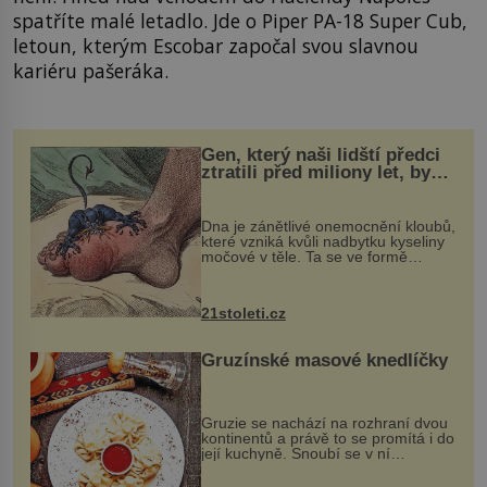
spatříte malé letadlo. Jde o Piper PA-18 Super Cub,
letoun, kterým Escobar započal svou slavnou
kariéru pašeráka.
Gen, který naši lidští předci
ztratili před miliony let, by
mohl pomoci s léčbou
„nemoci králů“
Dna je zánětlivé onemocnění kloubů,
které vzniká kvůli nadbytku kyseliny
močové v těle. Ta se ve formě
krystalků ukládá v blízkosti kloubů,
nejčastěji přitom postihuje palce na
nohou, a způsobuje bole...
21stoleti.cz
Gruzínské masové knedlíčky
Gruzie se nachází na rozhraní dvou
kontinentů a právě to se promítá i do
její kuchyně. Snoubí se v ní
evropské a asijské chutě a díky tomu
vznikají rozmanité a chuťově bohaté