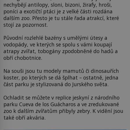
nechybějí antilopy, sloni, bizoni, žirafy, hroši,
poníci a exotičtí ptáci je z velké části rozdána
dalším zoo. Přesto je tu stále řada atrakcí, které
stojí za pozornost.
Původní rozlehlé bazény s umělými útesy a
vodopády, ve kterých se spolu s vámi koupají
atrapy zvířat, tobogány zpodobněné do hadů a
obří chobotnice.
Na souši jsou tu modely mamutů či dinosauřích
koster, po kterých se dá šplhat – ostatně, jedna
část parku je stylizovaná do Jurského světa.
Ochladit se můžete v replice jeskyní z národního
parku Cueva de los Guácharos a ve zredukované
zoo k dalším zvířatům přibyly zebry. K vidění jsou
také obří akvária.