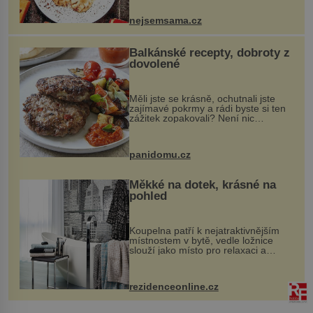
pokrmy, které rozhodně st...
nejsemsama.cz
Balkánské recepty, dobroty z
dovolené
Měli jste se krásně, ochutnali jste
zajímavé pokrmy a rádi byste si ten
zážitek zopakovali? Není nic
snazšího. Pljeskavica (10 porcí)
Možná jste ji ochutnali na dovolené v
bývalé Jugoslávii, lze ji vi...
panidomu.cz
Měkké na dotek, krásné na
pohled
Koupelna patří k nejatraktivnějším
místnostem v bytě, vedle ložnice
slouží jako místo pro relaxaci a
odpočinek. Koupelnový textil –
ručníky, osušky a koberečky –
mohou jako mávnutím kouzelného
rezidenceonline.cz
proutku...