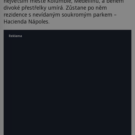
největším městě Kolumbie, Medellínu, a během
divoké přestřelky umírá. Zůstane po něm
rezidence s nevídaným soukromým parkem –
Hacienda Nápoles.
Reklama