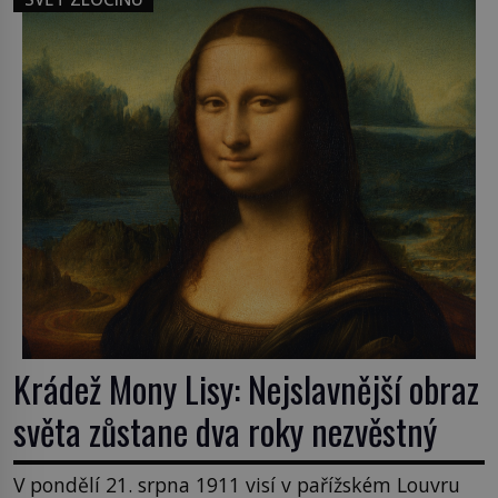
samozřejmě, krom toho je ještě drogový dealer,
který neváhá odstranit z cesty všechny práskače,
zatímco […]
Krádež Mony Lisy: Nejslavnější obraz
světa zůstane dva roky nezvěstný
V pondělí 21. srpna 1911 visí v pařížském Louvru