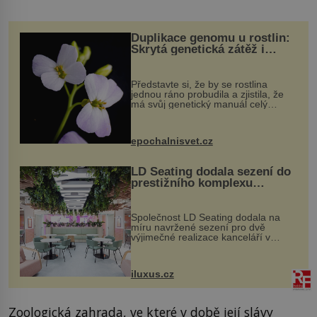
Duplikace genomu u rostlin:
Skrytá genetická zátěž i
evoluční výhoda
Představte si, že by se rostlina
jednou ráno probudila a zjistila, že
má svůj genetický manuál celý
dvakrát. Přesně to se občas v
přírodě stane – a podle nového
výzkumu to může být pro druhy
epochalnisvet.cz
vstupenka...
LD Seating dodala sezení do
prestižního komplexu
MediaCityUK v Salfordu
Společnost LD Seating dodala na
míru navržené sezení pro dvě
výjimečné realizace kanceláří v
areálu MediaCityUK v anglickém
Salfordu – konkrétně do budov Blue
Tower a Orange Tower. Komplex
iluxus.cz
budov Media...
Zoologická zahrada, ve které v době její slávy