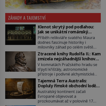
ZÁHADY A TAJEMSTVÍ
Klenot skrytý pod podlahou:
Jak se unikátní románský
poklad dostal do zapadlého
Příběh relikviáře svatého Maura
Bečova?
dodnes fascinuje historiky i
milovníky záhad po celém světě.
Tato románská zlatnická památka
Ztracené knihy Rudolfa II.: Kam
ze 13. století je po českých
zmizela nejzáhadnější knihovna
korunovačních klenotech druhým
Evropy?
V komnatách Pražského hradu se
nejcennějším movitým majetkem v
třpytí křišťály, astronomické
České republice. Přestože byl
přístroje i podivné alchymistické
klenot v roce 1985 po dramatickém
rukopisy. Císař Rudolf II.
pátrání kriminalistů úspěšně
Tajemná Terra Australis:
shromažďuje vše, co souvisí s
nalezen, jeho minulost stále
Dopluly římské obchodní lodě
tajemstvím přírody, hvězd i
obestírá hustá mlha. Otázky, jak
až do Austrálie?
Australský kontinent začali
lidského poznání. Jenže po jeho
přesně se tato […]
Evropané objevovat a
smrti se jeho slavné sbírky začínají
prozkoumávat až v polovině 17.
rozpadat a část z nich mizí navždy.
století. Existuje však možnost, že