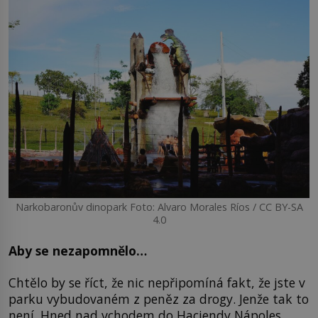
Narkobaronův dinopark Foto: Alvaro Morales Ríos / CC BY-SA
4.0
Aby se nezapomnělo…
Chtělo by se říct, že nic nepřipomíná fakt, že jste v
parku vybudovaném z peněz za drogy. Jenže tak to
není. Hned nad vchodem do Haciendy Nápoles