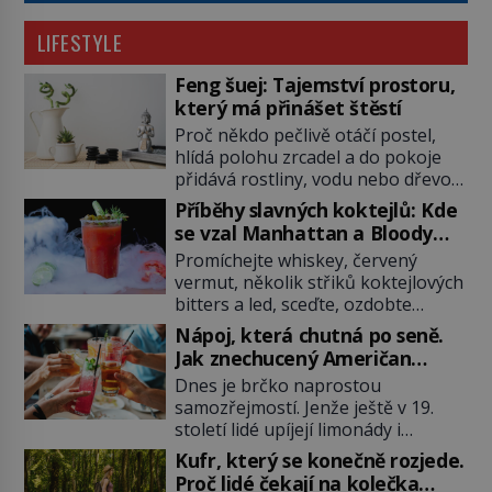
LIFESTYLE
Feng šuej: Tajemství prostoru,
který má přinášet štěstí
Proč někdo pečlivě otáčí postel,
hlídá polohu zrcadel a do pokoje
přidává rostliny, vodu nebo dřevo?
Feng šuej tvrdí, že domov není jen
Příběhy slavných koktejlů: Kde
soubor zdí a nábytku. Je to prostor,
se vzal Manhattan a Bloody
kterým proudí energie čchi a jeho
Mary?
Promíchejte whiskey, červený
uspořádání může ovlivňovat, jak se
vermut, několik střiků koktejlových
v něm člověk cítí. Feng šuej má
bitters a led, sceďte, ozdobte
kořeny ve staré Číně a jeho historie
koktejlovou třešinkou a tadá…
[…]
Nápoj, která chutná po seně.
Manhattan je tu! A pokud to má být
Jak znechucený Američan
skutečně on, dejte si pozor, ať
vymyslel brčko
Dnes je brčko naprostou
místo klasické americké rye
samozřejmostí. Jenže ještě v 19.
whiskey či klidně bourbonu
století lidé upíjejí limonády i
nepoužijete skotskou whisku. Co
koktejly dutými stébly žita nebo
se stane? Inu, koktejl bude stále
Kufr, který se konečně rozjede.
žitné slámy. Fungují sice dobře,
skvělý, ale už to nebude
Proč lidé čekají na kolečka