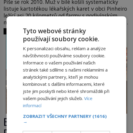
Píše se rok 2010. Muž v bílé košili systematicky
listuje kartotékou lékařských karet v obci Pinheiro
ležící asi 20 kilometrů od farmy s podivínským
majitelem. Něco tu nesedí. Ledaže… Ledaže by ta
mladá dívka z farmy byla ne manželkou, ale
Tyto webové stránky
SVĚT ZLOČINU
dcerou – a všechny ty děti byly zplozené v incestu.
používají soubory cookie.
Na sociálním odboru jednoho z […]
K personalizaci obsahu, reklam a analýze
návštěvnosti používáme soubory cookie.
Informace o vašem používání našich
stránek také sdílíme s našimi reklamními a
analytickými partnery, kteří je mohou
kombinovat s dalšími informacemi, které
jste jim poskytli nebo které shromáždili při
vašem používání jejich služeb.
Více
informací
ZOBRAZIT VŠECHNY PARTNERY
(1616)
Božská práce pro Jeffreyho
→
Dahmera: Vrah skončí v tratolišti