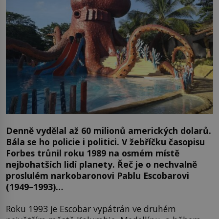
Denně vydělal až 60 milionů amerických dolarů.
Bála se ho policie i politici. V žebříčku časopisu
Forbes trůnil roku 1989 na osmém místě
nejbohatších lidí planety. Řeč je o nechvalně
proslulém narkobaronovi Pablu Escobarovi
(1949–1993)…
Roku 1993 je Escobar vypátrán ve druhém