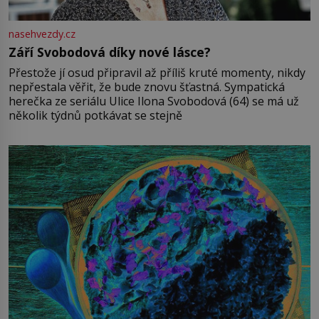
nasehvezdy.cz
Září Svobodová díky nové lásce?
Přestože jí osud připravil až příliš kruté momenty, nikdy
nepřestala věřit, že bude znovu šťastná. Sympatická
herečka ze seriálu Ulice Ilona Svobodová (64) se má už
několik týdnů potkávat se stejně