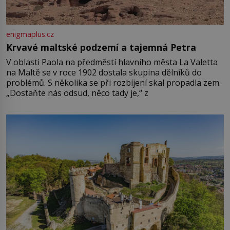
enigmaplus.cz
Krvavé maltské podzemí a tajemná Petra
V oblasti Paola na předměstí hlavního města La Valetta
na Maltě se v roce 1902 dostala skupina dělníků do
problémů. S několika se při rozbíjení skal propadla zem.
„Dostaňte nás odsud, něco tady je,“ z