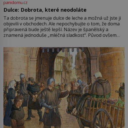
panidomu.cz
Dulce: Dobrota, které neodoláte
Ta dobrota se jmenuje dulce de leche a možná už jste ji
objevili v obchodech. Ale nepochybujte o tom, že doma
připravená bude ještě lepší. Název je španělský a
znamená jednoduše „mléčná sladkost“. Původ ovšem
není úplně jednoznačný, o autorství této receptury se
pře hned několik latinskoamerických zemí a k tomu
Francie, kde se traduje,