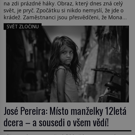
na zdi prázdné háky. Obraz, který dnes zná celý
svět, je pryč. Zpočátku si nikdo nemyslí, že jde o
krádež. Zaměstnanci jsou přesvědčeni, že Mona
Lisa je jen v restaurátorské dílně nebo u fotografa.
SVĚT ZLOČINU
Když se ukáže pravda, propukne jeden z největších
honů na zloděje v […]
José Pereira: Místo manželky 12letá
dcera – a sousedi o všem vědí!