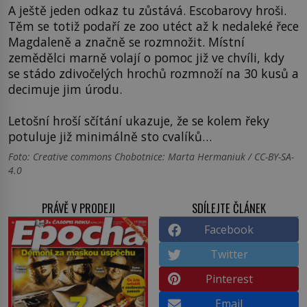
A ještě jeden odkaz tu zůstává. Escobarovy hroši.
Těm se totiž podaří ze zoo utéct až k nedaleké řece
Magdaleně a značně se rozmnožit. Místní
zemědělci marně volají o pomoc již ve chvíli, kdy
se stádo zdivočelých hrochů rozmnoží na 30 kusů a
decimuje jim úrodu.
Letošní hroší sčítání ukazuje, že se kolem řeky
potuluje již minimálně sto cvalíků…
Foto: Creative commons Chobotnice: Marta Hermaniuk / CC-BY-SA-
4.0
PRÁVĚ V PRODEJI
SDÍLEJTE ČLÁNEK
Facebook
Twitter
Pinterest
Email