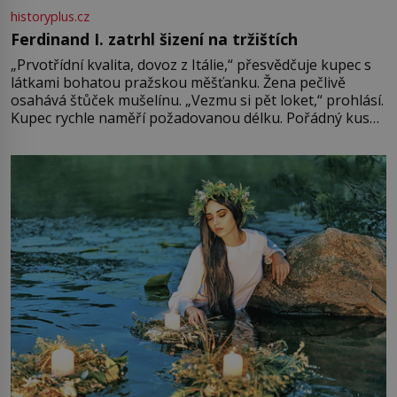
historyplus.cz
Ferdinand I. zatrhl šizení na tržištích
„Prvotřídní kvalita, dovoz z Itálie,“ přesvědčuje kupec s
látkami bohatou pražskou měšťanku. Žena pečlivě
osahává štůček mušelínu. „Vezmu si pět loket,“ prohlásí.
Kupec rychle naměří požadovanou délku. Pořádný kus
mu přitom zůstane za prsty… „Na šaty ho bude málo,
milostpaní. Stačí jenom na sukni,“ zhodnotí švadlena
množství růžového mušelínu. „Ošidili vás, podívejte.“
Vezme do ruky dřevěnou