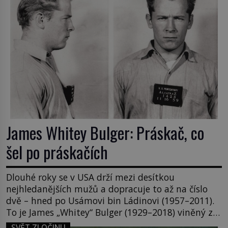
James Whitey Bulger: Práskač, co
šel po práskačích
Dlouhé roky se v USA drží mezi desítkou
nejhledanějších mužů a dopracuje to až na číslo
dvě – hned po Usámovi bin Ládinovi (1957–2011).
To je James „Whitey“ Bulger (1929–2018) viněný ze
spoluúčasti na 19 vraždách, vydírání a lichvy. A
SVĚT ZLOČINU