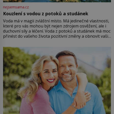
nejsemsama.cz
Kouzlení s vodou z potoků a studánek
Voda má v magii zvláštní místo. Má jedinečné vlastnosti,
které pro vás mohou být nejen zdrojem osvěžení, ale i
duchovní síly a léčení. Voda z potoků a studánek má moc
přinést do vašeho života pozitivní změny a obnovit vaši
energii. Využitím těchto přírodních zdrojů v magii
můžete obohatit své rituály a přinést do svého života
větší harmonii a klid. Je důležité