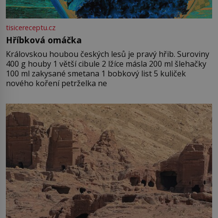
tisicereceptu.cz
Hříbková omáčka
Královskou houbou českých lesů je pravý hřib. Suroviny
400 g houby 1 větší cibule 2 lžíce másla 200 ml šlehačky
100 ml zakysané smetana 1 bobkový list 5 kuliček
nového koření petrželka ne