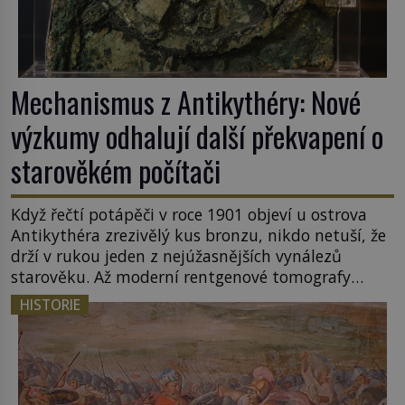
Mechanismus z Antikythéry: Nové
výzkumy odhalují další překvapení o
starověkém počítači
Když řečtí potápěči v roce 1901 objeví u ostrova
Antikythéra zrezivělý kus bronzu, nikdo netuší, že
drží v rukou jeden z nejúžasnějších vynálezů
starověku. Až moderní rentgenové tomografy
odhalí desítky ozubených kol ukrytých uvnitř.
HISTORIE
Mechanismus z Antikythéry je dnes považován za
nejstarší známý analogový počítač na světě. Přesto
ani po více než sto letech výzkumu […]