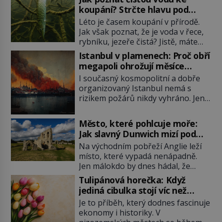
koupání? Strčte hlavu pod
hladinu!
Léto je časem koupání v přírodě.
Jak však poznat, že je voda v řece,
rybníku, jezeře čistá? Jistě, máte
možnost využít informace
Istanbul v plamenech: Proč obří
hygieniků či podrobit křížovému
megapoli ohrožují měsíce
výslechu provozovatele přírodního
smaženého lilku?
I současný kosmopolitní a dobře
koupaliště. Existuje ale ještě jiná
organizovaný Istanbul nemá s
alternativa. Jaká? Podívat se pod
rizikem požárů nikdy vyhráno. Jen
hladinu a zjistit, kdo si onu
těžko si tak člověk dokáže
konkrétní vodní lokalitu oblíbil už
představit, jaká požární rizika
dávno před vámi. Říká se jim
Město, které pohlcuje moře:
skrýval Istanbul časů minulých. Jak
bioindikátory […]
Jak slavný Dunwich mizí pod
čelilo město v minulosti potenciální
hladinou
Na východním pobřeží Anglie leží
ohnivé katastrofě a proč jsou zde
místo, které vypadá nenápadně.
stále tolik obávány měsíce
Jen málokdo by dnes hádal, že
smaženého lilku? První hasičský
právě zde kdysi stojí jeden z
sbor se v Istanbulu objevuje v roce
Tulipánová horečka: Když
nejvýznamnějších anglických
1714 a […]
jediná cibulka stojí víc než
přístavů. Středověký Dunwich
honosný dům
Je to příběh, který dodnes fascinuje
soupeří svým významem s
ekonomy i historiky. V
Londýnem, pyšní se kostely,