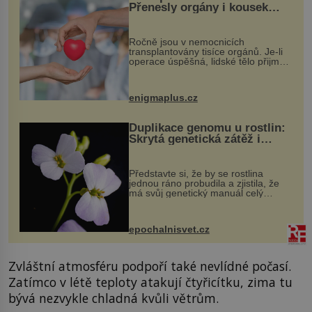
Přenesly orgány i kousek
osobnosti dárce?
Ročně jsou v nemocnicích
transplantovány tisíce orgánů. Je-li
operace úspěšná, lidské tělo přijme
darovaný orgán za své a pacient
může vést plnohodnotný život. Ale co
když při transplantaci nepřijímám...
enigmaplus.cz
Duplikace genomu u rostlin:
Skrytá genetická zátěž i
evoluční výhoda
Představte si, že by se rostlina
jednou ráno probudila a zjistila, že
má svůj genetický manuál celý
dvakrát. Přesně to se občas v
přírodě stane – a podle nového
výzkumu to může být pro druhy
epochalnisvet.cz
vstupenka...
Zvláštní atmosféru podpoří také nevlídné počasí.
Zatímco v létě teploty atakují čtyřicítku, zima tu
bývá nezvykle chladná kvůli větrům.