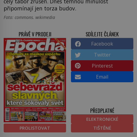
celý tábor zrušen. Dnes temnou minulost
připomínají jen torza budov.
Foto: commons. wikimedia
PRÁVĚ V PRODEJI
SDÍLEJTE ČLÁNEK
Facebook
Twitter
Pinterest
Email
PŘEDPLATNÉ
ELEKTRONICKÉ
PROLISTOVAT
TIŠTĚNÉ