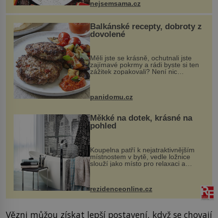
nejsemsama.cz
Balkánské recepty, dobroty z
dovolené
Měli jste se krásně, ochutnali jste
zajímavé pokrmy a rádi byste si ten
zážitek zopakovali? Není nic
snazšího. Pljeskavica (10 porcí)
Možná jste ji ochutnali na dovolené v
bývalé Jugoslávii, lze ji vi...
panidomu.cz
Měkké na dotek, krásné na
pohled
Koupelna patří k nejatraktivnějším
místnostem v bytě, vedle ložnice
slouží jako místo pro relaxaci a
odpočinek. Koupelnový textil –
ručníky, osušky a koberečky –
mohou jako mávnutím kouzelného
rezidenceonline.cz
proutku...
Vězni můžou získat lepší postavení, když se chovají