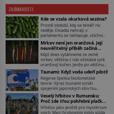
ZAJÍMAVOSTI
Kde se vzala okurková sezóna?
Prostě období, kdy se téměř nic
neděje. Divadla nehrají, v
parlamentu se nehlasuje, všichni
jsou na dovolené a média tak
Mrkev není jen oranžová. Její
nemají o čem mluvit a psát. A
neuvěřitelný příběh začíná
vymýšlejí si proto témata, které
fialovou barvou
Když dnes vytáhneme ze země
nikoho nezajímají. Proč je však ona
mrkev, většina z nás očekává sytě
letní doba spojovaná zrovna s
oranžový kořen. Jenže po většinu
okurkami? Okurkovou sezónu
své historie je mrkev všechno
známe už od poloviny 19. století,
Tsunami: Když voda udeří pěstí!
možné, jen ne oranžová. Je fialová,
ovšem jako Češi […]
Nejprve špetka školometské
žlutá, bílá, někdy dokonce téměř
teorie. Výraz tsunami vznikl
černá. Až díky stovkám let
spojením japonských slov tsu
pečlivého šlechtění se z ní stává
(přístav) a nami (vlna). Jedná se o
zelenina, bez které si českou
Veselý hřbitov v Rumunsku:
dlouhou vlnu, která je na volném
zahradu ani nedokážeme
Proč zde třou pohřební plačky
moři takřka nepostřehnutelná.
představit. Její příběh je […]
bídu s nouzí?
Hřbitov jako jeviště pro mystérium
Ačkoli je vlnová délka tsunami i 300
smrti. Mezi hrobovými místy půda
kilometrů, výška vlny na volném