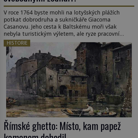
V roce 1764 byste mohli na lotyšských plážích
potkat dobrodruha a sukničkáře Giacoma
Casanovu. Jeho cesta k Baltskému moři však
nebyla turistickým výletem, ale ryze pracovní
cestou se zištnými úmysly. Jaký cíl Casanova
HISTORIE
sledoval, když se například procházel uličkami
lotyšské Rigy? Casanova v Pobaltí kontaktoval
tamní zednářské lóže. Nebyl v této oblasti žádným
nováčkem, protože do zednářské […]
Římské ghetto: Místo, kam papež
kamenem dohodil