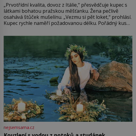
„Prvotřídní kvalita, dovoz z Itálie,“ přesvědčuje kupec s
látkami bohatou pražskou měšťanku. Žena pečlivě
osahává štůček mušelínu. „Vezmu si pět loket,“ prohlásí.
Kupec rychle naměří požadovanou délku. Pořádný kus
mu přitom zůstane za prsty… „Na šaty ho bude málo,
milostpaní. Stačí jenom na sukni,“ zhodnotí švadlena
množství růžového mušelínu. „Ošidili vás, podívejte.“
Vezme do ruky dřevěnou
nejsemsama.cz
Kouzlení s vodou z potoků a studánek