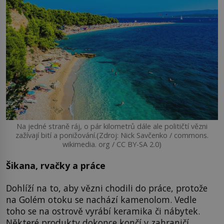
Na jedné straně ráj, o pár kilometrů dále ale političtí vězni
zažívají bití a ponižování.(Zdroj: Nick Savčenko / commons.
wikimedia. org / CC BY-SA 2.0)
Šikana, rvačky a práce
Dohlíží na to, aby vězni chodili do práce, protože
na Golém otoku se nachází kamenolom. Vedle
toho se na ostrově vyrábí keramika či nábytek.
Některé produkty dokonce končí v zahraničí.