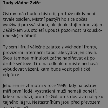
Tady vládne Zvíře
Ostrov má chudou historii, protože nikdy není
trvale osídlen. Místní pastýři ho sice občas
využívají pro svá stáda, ale jinak stojí mimo zájem.
Začátkem 20. století upoutá pozornost rakousko-
uherských úřadů.
Ty sem lifrují válečné zajatce z východní fronty,
provizorní internační tábor ale vydrží jen chvíli.
Svou temnou minulost začne naplňovat až po
druhé světové. Tito na odlehlém místě nechává
vybudovat vězení, kam bude vozit politické
odpůrce.
Jeho sen se zhmotní v roce 1949, kdy na ostrov
míří první lodě. Vystrašení muži nemají ponětí,
kde se nachází, protože Goli otok dostává nálepku
tajného lágru. Nešťastníkům jsou před převozem
zavázány oči.