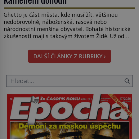
Ghetto je část města, kde musí žít, většinou
nedobrovolně, náboženská, rasová nebo
národnostní menšina obyvatel. Bohaté historické
zkušenosti mají s takovým životem Židé. Už od
středověku jsou totiž v každou chvíli nuceni v
nějakém žít. Mezi ty nejslavnější patří i římské
DALŠÍ ČLÁNKY Z RUBRIKY ›
ghetto založené v roce 1555. Pokud jde o vztah
k Židům, nemá se Řím čím chlubit. […]