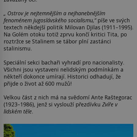
„ Ostrov je nejtemnějším a nejhanebnějším
fenoménem jugoslávského socialismu,“
píše ve svých
textech někdejší politik Milovan Djilas (1911–1995).
Na Golém otoku totiž zprvu končí kritici Tita, po
roztržce se Stalinem se tábor plní zastánci
stalinismu.
Speciální sekci bachaři vyhradí pro nacionalisty.
Všichni jsou vystaveni nelidským podmínkám a
někteří dokonce umírají. Historici odhadují, že
přijde o život až 600 mužů!
Velkou část z nich má na svědomí Ante Raštegorac
(1923–1986), jenž si vyslouží přezdívku
Zvíře v
lidském těle
.