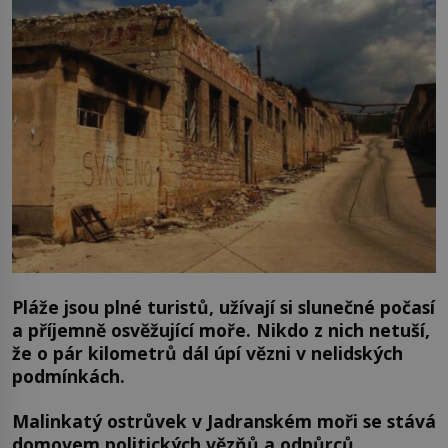
Pláže jsou plné turistů, užívají si slunečné počasí
a příjemně osvěžující moře. Nikdo z nich netuší,
že o pár kilometrů dál úpí vězni v nelidských
podmínkách.
Malinkatý ostrůvek v Jadranském moři se stává
domovem politických vězňů a odpůrců