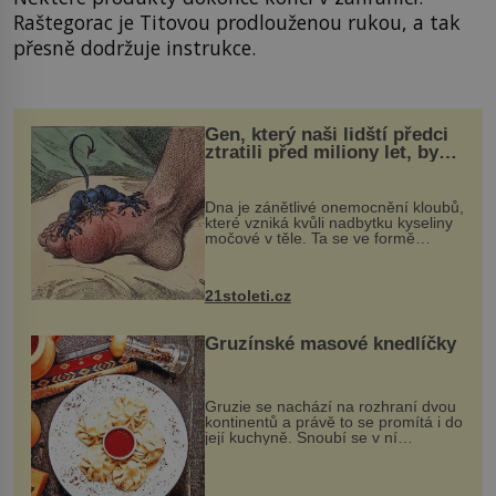
Raštegorac je Titovou prodlouženou rukou, a tak
přesně dodržuje instrukce.
Gen, který naši lidští předci
ztratili před miliony let, by
mohl pomoci s léčbou
„nemoci králů“
Dna je zánětlivé onemocnění kloubů,
které vzniká kvůli nadbytku kyseliny
močové v těle. Ta se ve formě
krystalků ukládá v blízkosti kloubů,
nejčastěji přitom postihuje palce na
nohou, a způsobuje bole...
21stoleti.cz
Gruzínské masové knedlíčky
Gruzie se nachází na rozhraní dvou
kontinentů a právě to se promítá i do
její kuchyně. Snoubí se v ní
evropské a asijské chutě a díky tomu
vznikají rozmanité a chuťově bohaté
pokrmy, které rozhodně st...