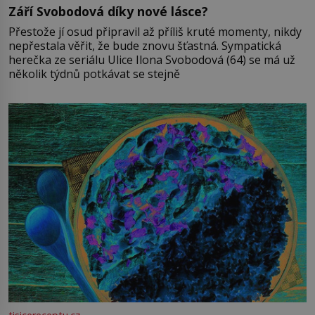
Září Svobodová díky nové lásce?
Přestože jí osud připravil až příliš kruté momenty, nikdy
nepřestala věřit, že bude znovu šťastná. Sympatická
herečka ze seriálu Ulice Ilona Svobodová (64) se má už
několik týdnů potkávat se stejně