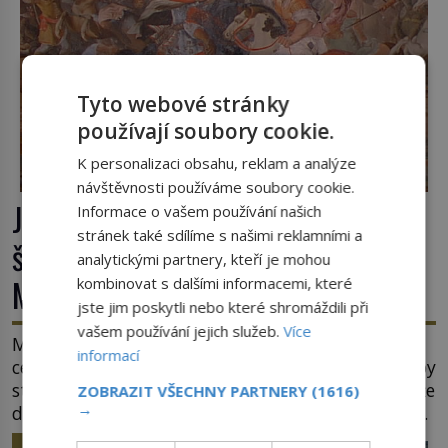
Tyto webové stránky
používají soubory cookie.
K personalizaci obsahu, reklam a analýze
návštěvnosti používáme soubory cookie.
Jaroslav ze Šternberka: Neexistující
Informace o vašem používání našich
stránek také sdílíme s našimi reklamními a
šlechtic, který z Moravy vyžene
analytickými partnery, kteří je mohou
Mongoly
kombinovat s dalšími informacemi, které
jste jim poskytli nebo které shromáždili při
vašem používání jejich služeb.
Více
Mongolové se tlačí do Evropy a hrozí, že ovládnou
informací
celý svět. Ale naštěstí jim v samotném srdci Evropy
stojí v cestě malé, ale silné království, které dokáže
ZOBRAZIT VŠECHNY PARTNERY
(1616)
→
dobyvatelské hordy zastavit. Co nedokáže žádná
z asijských říší, co nedokážou Němci – to dokáže
HISTORIE