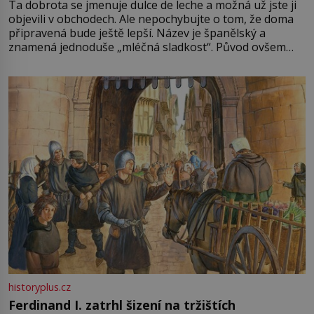
Ta dobrota se jmenuje dulce de leche a možná už jste ji
objevili v obchodech. Ale nepochybujte o tom, že doma
připravená bude ještě lepší. Název je španělský a
znamená jednoduše „mléčná sladkost“. Původ ovšem
není úplně jednoznačný, o autorství této receptury se
pře hned několik latinskoamerických zemí a k tomu
Francie, kde se traduje,
historyplus.cz
Ferdinand I. zatrhl šizení na tržištích