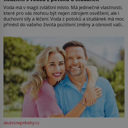
Voda má v magii zvláštní místo. Má jedinečné vlastnosti,
které pro vás mohou být nejen zdrojem osvěžení, ale i
duchovní síly a léčení. Voda z potoků a studánek má moc
přinést do vašeho života pozitivní změny a obnovit vaši
energii. Využitím těchto přírodních zdrojů v magii
můžete obohatit své rituály a přinést do svého života
větší harmonii a klid. Je důležité
skutecnepribehy.cz