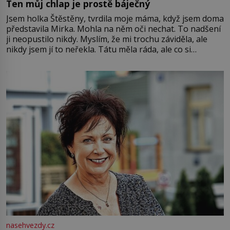
Ten můj chlap je prostě báječný
Jsem holka Štěstěny, tvrdila moje máma, když jsem doma
představila Mirka. Mohla na něm oči nechat. To nadšení
ji neopustilo nikdy. Myslím, že mi trochu záviděla, ale
nikdy jsem jí to neřekla. Tátu měla ráda, ale co si
pamatuji, tak jsme s Mirkem byli zamilovaní mnohem víc.
Jsme spolu moc rádi Tehdy byla jiná doba, když
nasehvezdy.cz