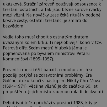
ukázkově. Strážní zároveň používají odsouzence k
trestání ostatních, a tak jsou běžné surové rvačky
mezi vězni. Na nováčky zase čeká rituál v podobě
krvavé cesty, ostatní trestanci je zmlátí do
bezvědomí.
Vedle toho musí chodit s ostnatým drátem
uvázaným kolem krku. Ti nejzlobivější končí v tzv.
Petrově díře. Sedm metrů hluboká jáma je
pojmenována po bývalém ministrovi Petaru
Komneničovi (1895–1957).
Provinilci musí těžit bauxit a mnoho z nich se
později potýká se zdravotními problémy. Éra
Golého otoku končí s nástupem Nikity Chruščova
(1894–1971), většina vězňů je do začátku 60. let
propuštěna. Jejich místo zaujmou mladí delikventi.
Definitivní tečka přichází v prosinci 1988, kdy je