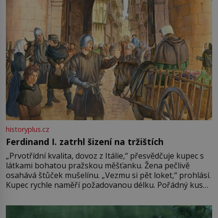
historyplus.cz
Ferdinand I. zatrhl šizení na tržištích
„Prvotřídní kvalita, dovoz z Itálie,“ přesvědčuje kupec s
látkami bohatou pražskou měšťanku. Žena pečlivě
osahává štůček mušelínu. „Vezmu si pět loket,“ prohlásí.
Kupec rychle naměří požadovanou délku. Pořádný kus
mu přitom zůstane za prsty… „Na šaty ho bude málo,
milostpaní. Stačí jenom na sukni,“ zhodnotí švadlena
množství růžového mušelínu. „Ošidili vás, podívejte.“