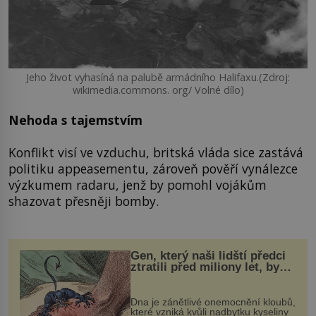
Jeho život vyhasíná na palubě armádního Halifaxu.(Zdroj:
wikimedia.commons. org/ Volné dílo)
Nehoda s tajemstvím
Konflikt visí ve vzduchu, britská vláda sice zastává
politiku appeasementu, zároveň pověří vynálezce
výzkumem radaru, jenž by pomohl vojákům
shazovat přesněji bomby.
Gen, který naši lidští předci
ztratili před miliony let, by
mohl pomoci s léčbou
„nemoci králů“
Dna je zánětlivé onemocnění kloubů,
které vzniká kvůli nadbytku kyseliny