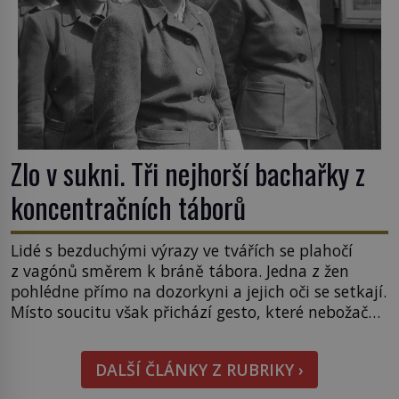
Zlo v sukni. Tři nejhorší bachařky z
koncentračních táborů
Lidé s bezduchými výrazy ve tvářích se plahočí
z vagónů směrem k bráně tábora. Jedna z žen
pohlédne přímo na dozorkyni a jejich oči se setkají.
Místo soucitu však přichází gesto, které nebožačku
posílá rovnou do plynové komory. Jména jako
Rudolf Höss (1901–1947), Josef Mengele (1911–
DALŠÍ ČLÁNKY Z RUBRIKY ›
1979) či Heinrich Himmler (1900–1945) zná každý,
o koho se historie jen otřela. Jenže […]