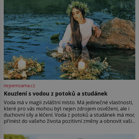
Vezme do ruky dřevěnou
nejsemsama.cz
Kouzlení s vodou z potoků a studánek
Voda má v magii zvláštní místo. Má jedinečné vlastnosti,
které pro vás mohou být nejen zdrojem osvěžení, ale i
duchovní síly a léčení. Voda z potoků a studánek má moc
přinést do vašeho života pozitivní změny a obnovit vaši
energii. Využitím těchto přírodních zdrojů v magii
můžete obohatit své rituály a přinést do svého života