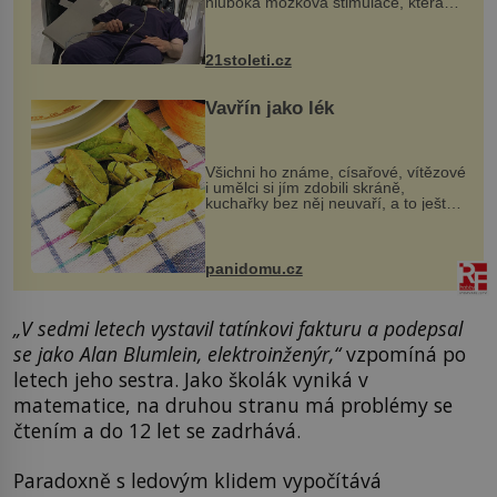
hluboká mozková stimulace, která
však vyžaduje vysoce invazivní
zákrok. Ultrazvuk zase není vhodný
k dostatečně přesnému zacílení ...
21stoleti.cz
Vavřín jako lék
Všichni ho známe, císařové, vítězové
i umělci si jím zdobili skráně,
kuchařky bez něj neuvaří, a to ještě
nevíte, že bobkový list může výrazně
zmírnit některé naše neduhy.
Obsahuje v malém množství ně...
panidomu.cz
„V sedmi letech vystavil tatínkovi fakturu a podepsal
se jako Alan Blumlein, elektroinženýr,“
vzpomíná po
letech jeho sestra. Jako školák vyniká v
matematice, na druhou stranu má problémy se
čtením a do 12 let se zadrhává.
Paradoxně s ledovým klidem vypočítává