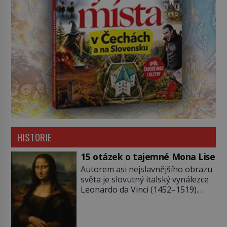
HISTORIE
15 otázek o tajemné Mona Lise
Autorem asi nejslavnějšího obrazu
světa je slovutný italský vynálezce
Leonardo da Vinci (1452–1519).
Jenže jeho nevinně usmívající dámu
obklopují otazníky, na některé
historici odpověď objeví, jiné