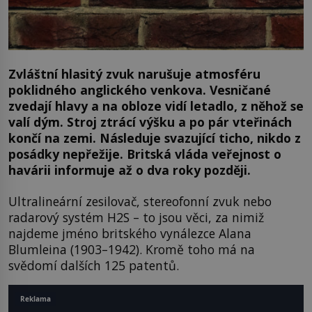
Zvláštní hlasitý zvuk narušuje atmosféru
poklidného anglického venkova. Vesničané
zvedají hlavy a na obloze vidí letadlo, z něhož se
valí dým. Stroj ztrácí výšku a po pár vteřinách
končí na zemi. Následuje svazující ticho, nikdo z
posádky nepřežije. Britská vláda veřejnost o
havárii informuje až o dva roky později.
Ultralineární zesilovač, stereofonní zvuk nebo
radarový systém H2S – to jsou věci, za nimiž
najdeme jméno britského vynálezce Alana
Blumleina (1903–1942). Kromě toho má na
svědomí dalších 125 patentů.
Reklama