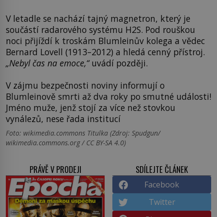
V letadle se nachází tajný magnetron, který je
součástí radarového systému H2S. Pod rouškou
noci přijíždí k troskám Blumleinův kolega a vědec
Bernard Lovell (1913–2012) a hledá cenný přístroj.
„Nebyl čas na emoce,“
uvádí později.
V zájmu bezpečnosti noviny informují o
Blumleinově smrti až dva roky po smutné události!
Jméno muže, jenž stojí za více než stovkou
vynálezů, nese řada institucí
Foto: wikimedia.commons Titulka (Zdroj: Spudgun/
wikimedia.commons.org / CC BY-SA 4.0)
PRÁVĚ V PRODEJI
SDÍLEJTE ČLÁNEK
Facebook
Twitter