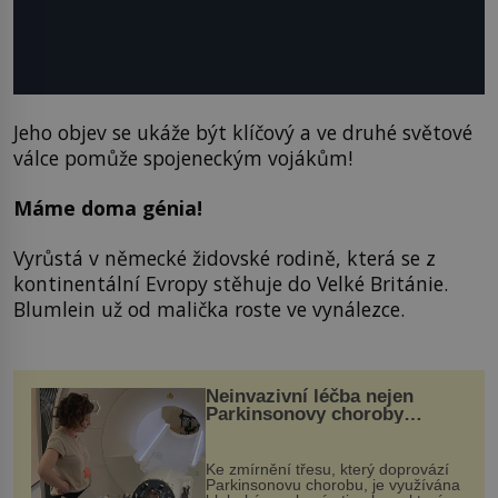
Jeho objev se ukáže být klíčový a ve druhé světové
válce pomůže spojeneckým vojákům!
Máme doma génia!
Vyrůstá v německé židovské rodině, která se z
kontinentální Evropy stěhuje do Velké Británie.
Blumlein už od malička roste ve vynálezce.
Neinvazivní léčba nejen
Parkinsonovy choroby
pomocí ultrazvukové
„helmy“
Ke zmírnění třesu, který doprovází
Parkinsonovu chorobu, je využívána