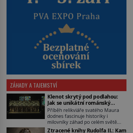
ZÁHADY A TAJEMSTVÍ
Klenot skrytý pod podlahou:
Jak se unikátní románský
poklad dostal do zapadlého
Příběh relikviáře svatého Maura
Bečova?
dodnes fascinuje historiky i
milovníky záhad po celém světě.
Tato románská zlatnická památka
Ztracené knihy Rudolfa II.: Kam