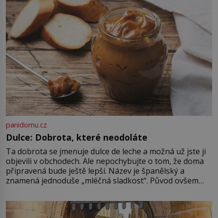
zastáncem stoicismu, učení, […]
panidomu.cz
Dulce: Dobrota, které neodoláte
Ta dobrota se jmenuje dulce de leche a možná už jste ji
objevili v obchodech. Ale nepochybujte o tom, že doma
připravená bude ještě lepší. Název je španělský a
znamená jednoduše „mléčná sladkost“. Původ ovšem
není úplně jednoznačný, o autorství této receptury se
pře hned několik latinskoamerických zemí a k tomu
Francie, kde se traduje,