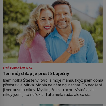
větší harmonii a klid. Je důležité
skutecnepribehy.cz
Ten můj chlap je prostě báječný
Jsem holka Štěstěny, tvrdila moje máma, když jsem doma
představila Mirka. Mohla na něm oči nechat. To nadšení
ji neopustilo nikdy. Myslím, že mi trochu záviděla, ale
nikdy jsem jí to neřekla. Tátu měla ráda, ale co si
pamatuji, tak jsme s Mirkem byli zamilovaní mnohem víc.
Jsme spolu moc rádi Tehdy byla jiná doba, když