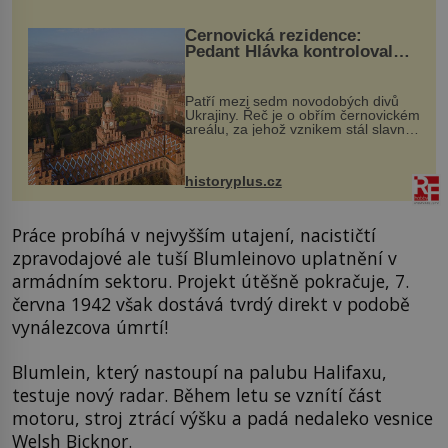
Černovická rezidence:
Pedant Hlávka kontroloval
každou cihlu
Patří mezi sedm novodobých divů
Ukrajiny. Řeč je o obřím černovickém
areálu, za jehož vznikem stál slavný
český architekt Josef Hlávka. Ten si
na něm dal mimořádně záležet. Jeho
stavební plány by při ...
historyplus.cz
Práce probíhá v nejvyšším utajení, nacističtí
zpravodajové ale tuší Blumleinovo uplatnění v
armádním sektoru. Projekt útěšně pokračuje, 7.
června 1942 však dostává tvrdý direkt v podobě
vynálezcova úmrtí!
Blumlein, který nastoupí na palubu Halifaxu,
testuje nový radar. Během letu se vznítí část
motoru, stroj ztrácí výšku a padá nedaleko vesnice
Welsh Bicknor.