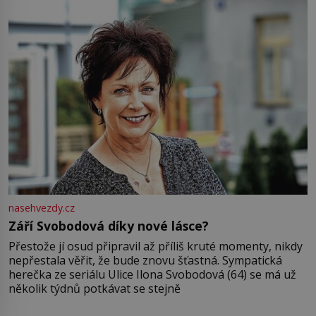
nasehvezdy.cz
Září Svobodová díky nové lásce?
Přestože jí osud připravil až příliš kruté momenty, nikdy
nepřestala věřit, že bude znovu šťastná. Sympatická
herečka ze seriálu Ulice Ilona Svobodová (64) se má už
několik týdnů potkávat se stejně