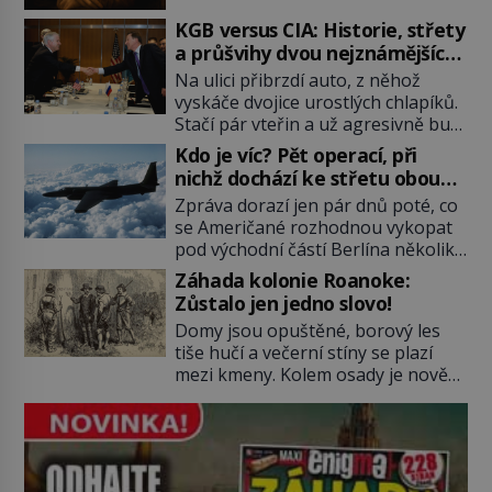
zůstanou nezodpovězené. Kam si ji
pověsil Napoleon? Samotný císař
KGB versus CIA: Historie, střety
Napoleon Bonaparte (1769–1821)
a průšvihy dvou nejznámějších
má pro malbu slabost, a tak si ji
tajných služeb historie
Na ulici přibrzdí auto, z něhož
ještě jako první konzul přemístí do
vyskáče dvojice urostlých chlapíků.
své ložnice v Tuilerisjkém […]
Stačí pár vteřin a už agresivně buší
na dveře. O další okamžik později
Kdo je víc? Pět operací, při
vlečou nebožáka do auta, a pak už
nichž dochází ke střetu obou
ho nikdy nikdo nespatří. Dostal se
tajných služeb
Zpráva dorazí jen pár dnů poté, co
totiž do rukou všemocné KGB. Jako
se Američané rozhodnou vykopat
sourozenci, kteří si nemohou přijít
pod východní částí Berlína několik
na jméno. Neustále se předhání v
stovek metrů dlouhý tunel. Sověti
plánování sabotáží, […]
Záhada kolonie Roanoke:
na sobě nenechají nic znát a
Zůstalo jen jedno slovo!
nechají nepřítele, aby si myslel, že
Domy jsou opuštěné, borový les
je přechytračil. Cennou informaci
tiše hučí a večerní stíny se plazí
jim dodá jeden z agentů. Oba
mezi kmeny. Kolem osady je nově
tábory jsou zvyklé působit v pozadí
postavená palisáda, ale ani to
a podle situace tlačit, jak oni […]
nejspíš nedokáže osadníky
zachránit. Muži, ženy, děti – všichni
jsou pryč. Nadobro a navždycky!
Kapitán John White (asi 1539–1593)