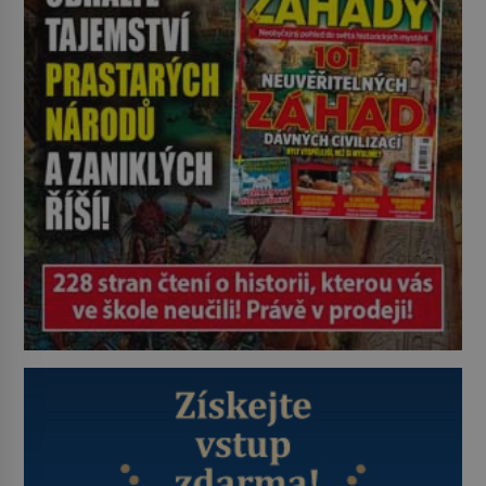
v srpnu 1587 naposledy zamává
své právě narozené vnučce a
vstoupí na palubu. Nechce […]