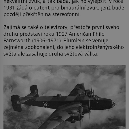
nekvalitní zvuk, a tak bádá, jak ho vylepšit. V roce
1931 žádá o patent pro binaurální zvuk, jenž bude
později překřtěn na stereofonní.
Zajímá se také o televizory, přestože první svého
druhu představí roku 1927 Američan Philo
Farnsworth (1906–1971). Blumlein se věnuje
zejména zdokonalení, do jeho elektroinženýrského
světa ale zasahuje druhá světová válka.