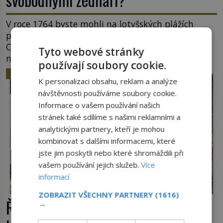
V roce 1764 byste mohli na lotyšských plážích
potkat dobrodruha a sukničkáře Giacoma
Casanovu. Jeho cesta k Baltskému moři však
Tyto webové stránky
nebyla turistickým výletem, ale ryze pracovní
používají soubory cookie.
cestou se zištnými úmysly. Jaký cíl Casanova
HISTORIE
sledoval, když se například procházel uličkami
K personalizaci obsahu, reklam a analýze
lotyšské Rigy? Casanova v Pobaltí kontaktoval
návštěvnosti používáme soubory cookie.
tamní zednářské lóže. Nebyl v této oblasti žádným
Informace o vašem používání našich
nováčkem, protože do zednářské […]
stránek také sdílíme s našimi reklamními a
analytickými partnery, kteří je mohou
kombinovat s dalšími informacemi, které
jste jim poskytli nebo které shromáždili při
vašem používání jejich služeb.
Více
informací
ZOBRAZIT VŠECHNY PARTNERY
(1616)
Římské ghetto: Místo, kam papež
→