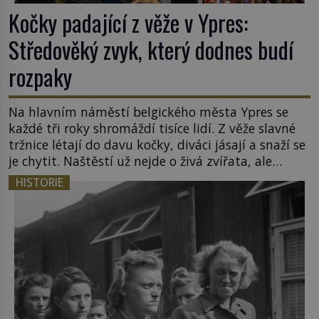
Kočky padající z věže v Ypres:
Středověký zvyk, který dodnes budí
rozpaky
Na hlavním náměstí belgického města Ypres se
každé tři roky shromáždí tisíce lidí. Z věže slavné
tržnice létají do davu kočky, diváci jásají a snaží se
je chytit. Naštěstí už nejde o živá zvířata, ale
jenom o plyšové suvenýry. Kdysi to ale bylo jinak.
HISTORIE
Tato veselá podívaná připomíná jeden z
nejpodivnějších a zároveň nejkrutějších zvyků […]