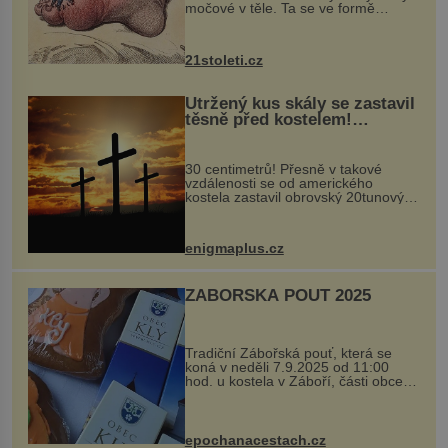
močové v těle. Ta se ve formě
krystalků ukládá v blízkosti kloubů,
nejčastěji přitom postihuje palce na
nohou, a způsobuje bole...
21stoleti.cz
Utržený kus skály se zastavil
těsně před kostelem!
Ochránila ho boží síla?
30 centimetrů! Přesně v takové
vzdálenosti se od amerického
kostela zastavil obrovský 20tunový
balvan, který se v květnu 2014
nečekaně odtrhl od nedaleké skály
při její demolici. Podle místních stojí
enigmaplus.cz
...
ZÁBOŘSKÁ POUŤ 2025
Tradiční Zábořská pouť, která se
koná v neděli 7.9.2025 od 11:00
hod. u kostela v Záboří, části obce
Kly u Mělníka. V programu naleznete
komentovanou prohlídku kostela,
dobovou hudbu, řemesla, atrakce...
epochanacestach.cz