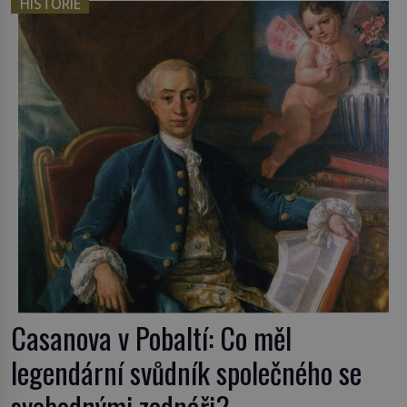
HISTORIE
Casanova v Pobaltí: Co měl
legendární svůdník společného se
svobodnými zednáři?