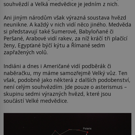
souhvězdí a Velká medvědice je jedním z nich.
Ani jiným národům však výrazná soustava hvězd
neunikne. A každý v nich vidí něco jiného. Medvěda
si představují také Sumerové, Babyloňané či
Peršané, Arabové vidí rakev, za níž kráčí tři plačící
ženy, Egypťané býčí kýtu a Římané sedm
zapřažených volů.
Indiáni a dnes i Američané vidí podběrák či
naběračku, my máme samozřejmě Velký vůz. Ten
však, podobně jako některá z dalších podobenství,
není celým souhvězdím. Jde pouze o asterismus –
skupinu sedmi výrazných hvězd, které jsou
součástí Velké medvědice.