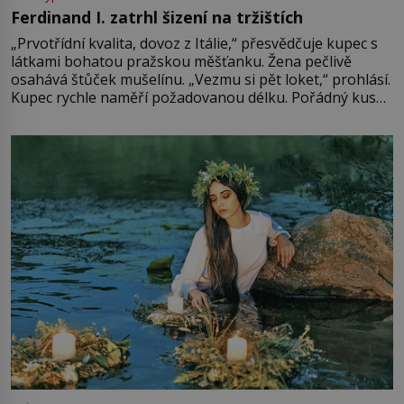
Ferdinand I. zatrhl šizení na tržištích
„Prvotřídní kvalita, dovoz z Itálie,“ přesvědčuje kupec s
látkami bohatou pražskou měšťanku. Žena pečlivě
osahává štůček mušelínu. „Vezmu si pět loket,“ prohlásí.
Kupec rychle naměří požadovanou délku. Pořádný kus
mu přitom zůstane za prsty… „Na šaty ho bude málo,
milostpaní. Stačí jenom na sukni,“ zhodnotí švadlena
množství růžového mušelínu. „Ošidili vás, podívejte.“
Vezme do ruky dřevěnou