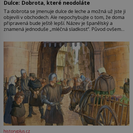
Dulce: Dobrota, které neodoláte
Ta dobrota se jmenuje dulce de leche a možná už jste ji
objevili v obchodech. Ale nepochybujte o tom, že doma
připravená bude ještě lepší. Název je španělský a
znamená jednoduše „mléčná sladkost“. Původ ovšem
není úplně jednoznačný, o autorství této receptury se
pře hned několik latinskoamerických zemí a k tomu
Francie, kde se traduje,
historyplus.cz