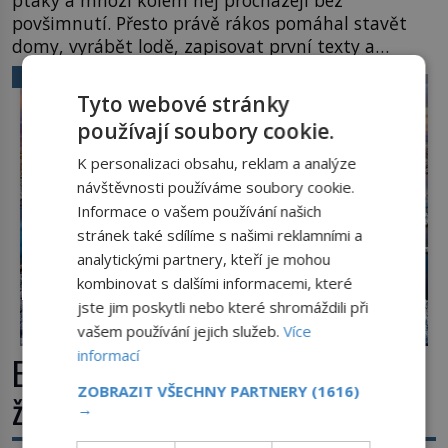
ptáky a mnozí kolem něj procházejí bez
povšimnutí. Přesto právě rákos pomáhal stavět
domy, vyrábět lodě, zapisovat první texty a
inspiroval řadu pověstí. Tato skromná, ale
VĚDA A TECHNIKA
užitečná rostlina provází člověka už tisíce let.
Tyto webové stránky
Většina lidí vnímá rákos jen jako obyčejnou kulisu
používají soubory cookie.
letního koupání. Stačí se však podívat […]
K personalizaci obsahu, reklam a analýze
návštěvnosti používáme soubory cookie.
Informace o vašem používání našich
stránek také sdílíme s našimi reklamními a
analytickými partnery, kteří je mohou
kombinovat s dalšími informacemi, které
jste jim poskytli nebo které shromáždili při
vašem používání jejich služeb.
Více
informací
Extrémní podmínky na Zemi: Kde
ZOBRAZIT VŠECHNY PARTNERY
(1616)
život přežívá navzdory všemu
→