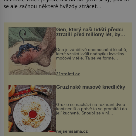
se ale začnou některé hvězdy ztrácet…
Gen, který naši lidští předci
ztratili před miliony let, by
mohl pomoci s léčbou
„nemoci králů“
Dna je zánětlivé onemocnění kloubů,
které vzniká kvůli nadbytku kyseliny
močové v těle. Ta se ve formě
krystalků ukládá v blízkosti kloubů,
nejčastěji přitom postihuje palce na
nohou, a způsobuje bole...
21stoleti.cz
Gruzínské masové knedlíčky
Gruzie se nachází na rozhraní dvou
kontinentů a právě to se promítá i do
její kuchyně. Snoubí se v ní
evropské a asijské chutě a díky tomu
vznikají rozmanité a chuťově bohaté
pokrmy, které rozhodně st...
nejsemsama.cz