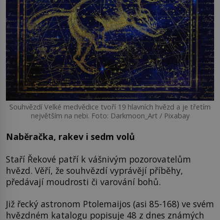
Souhvězdí Velké medvědice tvoří 19 hlavních hvězd a je třetím
největším na nebi. Foto: Darkmoon_Art / Pixabay
Naběračka, rakev i sedm volů
Staří Řekové patří k vášnivým pozorovatelům
hvězd. Věří, že souhvězdí vyprávějí příběhy,
předávají moudrosti či varování bohů.
Již řecký astronom Ptolemaijos (asi 85-168) ve svém
hvězdném katalogu popisuje 48 z dnes známých