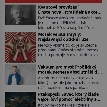
Kvantové provázání:
Einsteinova „strašidelná akce
na dálku“ dál mate i fascinuje
Dvě částice vzniknou společně, pak
vědce
je od sebe oddělí třeba tisíce
kilometrů. Přesto se při měření
chovají, jako by mezi nimi
Mozek versus smysly:
existovalo neviditelné pouto. Albert
Nejslavnější optické iluze
Einstein tomu s jistou dávkou
Ne vždy vidíme to, co je skutečně
ironie říká „strašidelná akce na
před námi. Občas si s námi mozek
dálku“ a dlouhá desetiletí věří, že
trochu pohraje. A my pak doslova
musí existovat jednodušší
nevěříme vlastním očím! Jak
vysvětlení. Moderní experimenty
vznikají ty nejpodivnější optické
však ukazují, že kvantový svět
Vakuum pro mysl: Proč lidský
iluze? Soustřeď se na to hlavní!
funguje jinak, než […]
mozek nesnese absolutní klid a
TROXLERŮV EFEKT Náš mozek
začne si vymýšlet horory
Absolutní ticho neexistuje jako
zvládne zpracovat hodně informací.
klidný stav, ale jako hrozba, kterou
Všechny na světě ale nikoliv, musí
náš mozek vnímá s panikou,
si vybírat! Jak to dělá? Když se […]
protože bez vnějších podnětů
Ptakopysk: Savec, který klade
začne okamžitě produkovat vlastní
vejce, loví pomocí elektřiny a
děsivé iluze. Představte si místnost,
brání se jedem
Kdyby někdo nakreslil zvíře s
kde zmizí veškerý šum světa. Žádné