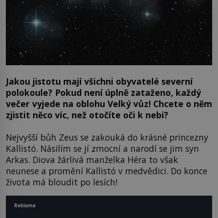
Jakou jistotu mají všichni obyvatelé severní
polokoule? Pokud není úplně zataženo, každý
večer vyjede na oblohu Velký vůz! Chcete o něm
zjistit něco víc, než otočíte oči k nebi?
Nejvyšší bůh Zeus se zakouká do krásné princezny
Kallistó. Násilím se jí zmocní a narodí se jim syn
Arkas. Diova žárlivá manželka Héra to však
neunese a promění Kallistó v medvědici. Do konce
života má bloudit po lesích!
Reklama