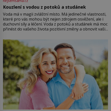
nejsemsama.cz
Kouzlení s vodou z potoků a studánek
Voda má v magii zvláštní místo. Má jedinečné vlastnosti,
které pro vás mohou být nejen zdrojem osvěžení, ale i
duchovní síly a léčení. Voda z potoků a studánek má moc
přinést do vašeho života pozitivní změny a obnovit vaši
energii. Využitím těchto přírodních zdrojů v magii
můžete obohatit své rituály a přinést do svého života
větší harmonii a klid. Je důležité