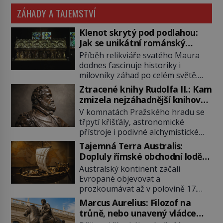
ZÁHADY A TAJEMSTVÍ
Klenot skrytý pod podlahou:
Jak se unikátní románský
poklad dostal do zapadlého
Příběh relikviáře svatého Maura
Bečova?
dodnes fascinuje historiky i
milovníky záhad po celém světě.
Tato románská zlatnická památka
Ztracené knihy Rudolfa II.: Kam
ze 13. století je po českých
zmizela nejzáhadnější knihovna
korunovačních klenotech druhým
Evropy?
V komnatách Pražského hradu se
nejcennějším movitým majetkem v
třpytí křišťály, astronomické
České republice. Přestože byl
přístroje i podivné alchymistické
klenot v roce 1985 po dramatickém
rukopisy. Císař Rudolf II.
pátrání kriminalistů úspěšně
Tajemná Terra Australis:
shromažďuje vše, co souvisí s
nalezen, jeho minulost stále
Dopluly římské obchodní lodě
tajemstvím přírody, hvězd i
obestírá hustá mlha. Otázky, jak
až do Austrálie?
Australský kontinent začali
lidského poznání. Jenže po jeho
přesně se tato […]
Evropané objevovat a
smrti se jeho slavné sbírky začínají
prozkoumávat až v polovině 17.
rozpadat a část z nich mizí navždy.
století. Existuje však možnost, že
Kdo odnesl nejvzácnější knihy? A
Marcus Aurelius: Filozof na
by se o tento vzdálený kontinent
existují ještě někde zapomenuté
trůně, nebo unavený vládce
mohly zajímat již evropské
rukopisy, které nikdo […]