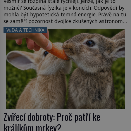
Vesmír se rozpíná stále rychleji. Jenže, jak je to
možné? Současná fyzika je v koncích. Odpovědí by
mohla být hypotetická temná energie. Právě na tu
se zaměří pozornost dvojice zkušených astronomů.
Namísto ní ale objeví něco mnohem
VĚDA A TECHNIKA
hmatatelnějšího. Naprosto rekordní kometu!
Astronomové Pedro Bernardinelli a Gary Bernstein
mravenčí prací zkoumají archivní snímky v rámci
Průzkumu temné energie […]
Zvířecí dobroty: Proč patří ke
králíkům mrkev?