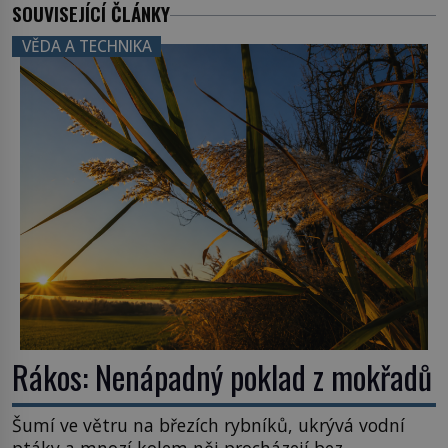
SOUVISEJÍCÍ ČLÁNKY
VĚDA A TECHNIKA
Rákos: Nenápadný poklad z mokřadů
Šumí ve větru na březích rybníků, ukrývá vodní