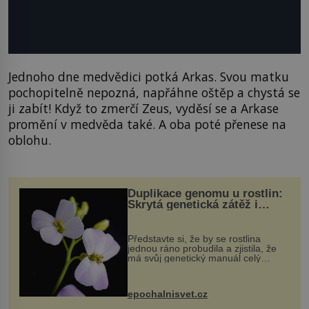
Jednoho dne medvědici potká Arkas. Svou matku
pochopitelně nepozná, napřáhne oštěp a chystá se
ji zabít! Když to zmerčí Zeus, vyděsí se a Arkase
promění v medvěda také. A oba poté přenese na
oblohu.
Duplikace genomu u rostlin:
Skrytá genetická zátěž i
evoluční výhoda
Představte si, že by se rostlina
jednou ráno probudila a zjistila, že
má svůj genetický manuál celý
dvakrát. Přesně to se občas v
přírodě stane – a podle nového
výzkumu to může být pro druhy
epochalnisvet.cz
vstupenka...