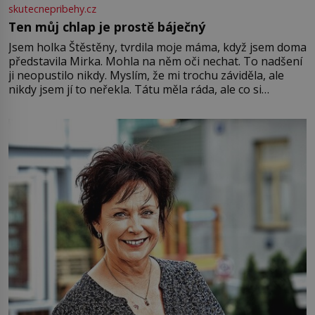
skutecnepribehy.cz
Ten můj chlap je prostě báječný
Jsem holka Štěstěny, tvrdila moje máma, když jsem doma
představila Mirka. Mohla na něm oči nechat. To nadšení
ji neopustilo nikdy. Myslím, že mi trochu záviděla, ale
nikdy jsem jí to neřekla. Tátu měla ráda, ale co si
pamatuji, tak jsme s Mirkem byli zamilovaní mnohem víc.
Jsme spolu moc rádi Tehdy byla jiná doba, když