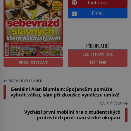
Pinterest
Email
PŘEDPLATNÉ
ELEKTRONICKÉ
PROLISTOVAT
TIŠTĚNÉ
PŘEDCHOZÍ ČLÁNEK
Geniální Alan Blumlein: Spojencům pomůže
vyhrát válku, sám při zkoušce vynálezu umírá!
DALŠÍ ČLÁNEK
Vychází první mobilní hra o studentských
protestech proti nacistické okupaci