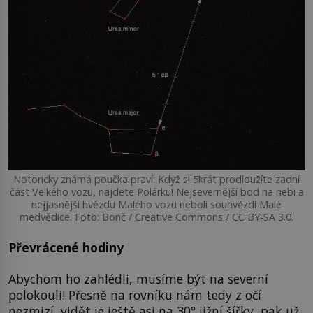
Notoricky známá poučka praví: Když si 5krát prodloužíte zadní
část Velkého vozu, najdete Polárku! Nejsevernější bod na nebi a
nejjasnější hvězdu Malého vozu neboli souhvězdí Malé
medvědice. Foto: Bonč / Creative Commons / CC BY-SA 3.0.
Převrácené hodiny
Abychom ho zahlédli, musíme být na severní
polokouli! Přesně na rovníku nám tedy z očí
nezmizí, vidět je ještě asi na 30° jižní šířky, pak už