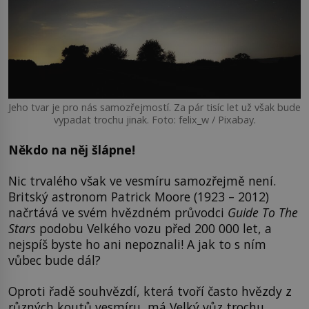
Jeho tvar je pro nás samozřejmostí. Za pár tisíc let už však bude
vypadat trochu jinak. Foto: felix_w / Pixabay.
Někdo na něj šlápne!
Nic trvalého však ve vesmíru samozřejmě není.
Britský astronom Patrick Moore (1923 – 2012)
načrtává ve svém hvězdném průvodci
Guide To The
Stars
podobu Velkého vozu před 200 000 let, a
nejspíš byste ho ani nepoznali! A jak to s ním
vůbec bude dál?
Oproti řadě souhvězdí, která tvoří často hvězdy z
různých koutů vesmíru, má Velký vůz trochu