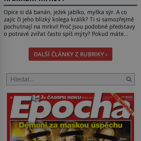
Opice si dá banán, ježek jablko, myška sýr. A co
zajíc či jeho blízký kolega králík? Ti si samozřejmě
pochutnají na mrkvi! Proč jsou podobné představy
o potravě zvířat často spíš mýty? Pokud máte
doma králíka, mrkev mu dát můžete. A nejspíš mu
i bude chutnat, ovšem měl by ji mít jen jako
DALŠÍ ČLÁNKY Z RUBRIKY ›
občasný pamlsek. […]