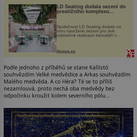
LD Seating dodala sezení do
prestižního komplexu
MediaCityUK v Salfordu
Společnost LD Seating dodala na
míru navržené sezení pro dvě
výjimečné realizace kanceláří v
areálu MediaCityUK v anglickém
Salfordu – konkrétně do budov Blue
Tower a Orange Tower. Komplex
iluxus.cz
budov Media...
Podle jednoho z příběhů se stane Kallistó
souhvězdím Velké medvědice a Arkas souhvězdím
Malého medvěda. A co Héra? Té se to příliš
nezamlouvá, proto nechá oba medvědy bez
odpočinku kroužit kolem severního pólu…