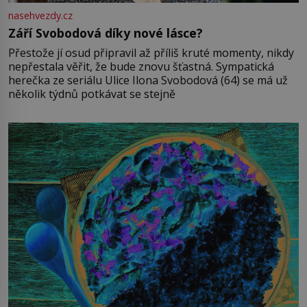
nasehvezdy.cz
Září Svobodová díky nové lásce?
Přestože jí osud připravil až příliš kruté momenty, nikdy
nepřestala věřit, že bude znovu šťastná. Sympatická
herečka ze seriálu Ulice Ilona Svobodová (64) se má už
několik týdnů potkávat se stejně