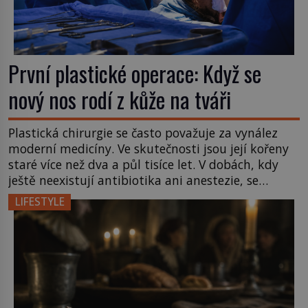
První plastické operace: Když se
nový nos rodí z kůže na tváři
Plastická chirurgie se často považuje za vynález
moderní medicíny. Ve skutečnosti jsou její kořeny
staré více než dva a půl tisíce let. V dobách, kdy
ještě neexistují antibiotika ani anestezie, se
odvážní lékaři pokoušejí vracet lidem tváře
LIFESTYLE
znetvořené válkou, tresty nebo nehodami. Jejich
metody jsou překvapivě promyšlené a některé
principy používají chirurgové dodnes. Úplně první
[…]