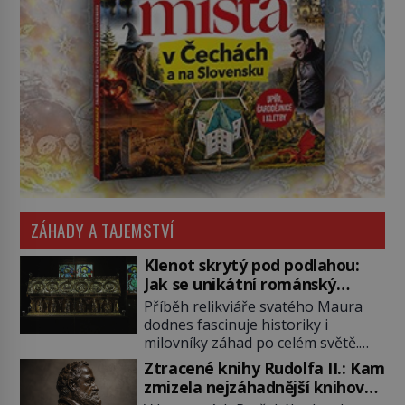
ZÁHADY A TAJEMSTVÍ
Klenot skrytý pod podlahou:
Jak se unikátní románský
poklad dostal do zapadlého
Příběh relikviáře svatého Maura
Bečova?
dodnes fascinuje historiky i
milovníky záhad po celém světě.
Tato románská zlatnická památka
Ztracené knihy Rudolfa II.: Kam
ze 13. století je po českých
zmizela nejzáhadnější knihovna
korunovačních klenotech druhým