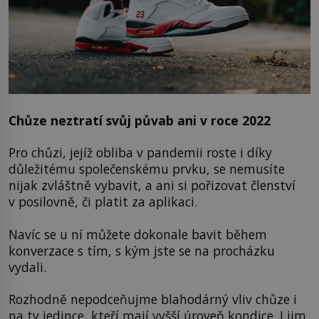
Chůze neztratí svůj půvab ani v roce 2022
Pro chůzi, jejíž obliba v pandemii roste i díky
důležitému společenskému prvku, se nemusíte
nijak zvláštně vybavit, a ani si pořizovat členství
v posilovně, či platit za aplikaci.
Navíc se u ní můžete dokonale bavit během
konverzace s tím, s kým jste se na procházku
vydali.
Rozhodně nepodceňujme blahodárný vliv chůze i
na ty jedince, kteří mají vyšší úroveň kondice. I jim