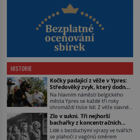
HISTORIE
Kočky padající z věže v Ypres:
Středověký zvyk, který dodnes
budí rozpaky
Na hlavním náměstí belgického
města Ypres se každé tři roky
shromáždí tisíce lidí. Z věže slavné
tržnice létají do davu kočky, diváci
Zlo v sukni. Tři nejhorší
jásají a snaží se je chytit. Naštěstí
bachařky z koncentračních
už nejde o živá zvířata, ale jenom o
táborů
Lidé s bezduchými výrazy ve tvářích
plyšové suvenýry. Kdysi to ale bylo
se plahočí z vagónů směrem
jinak. Tato veselá podívaná