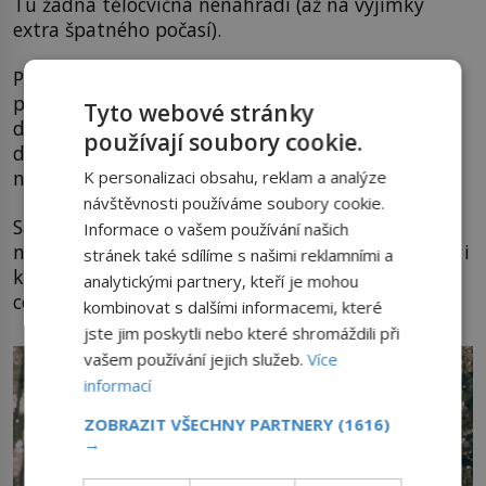
Tu žádná tělocvična nenahradí (až na výjimky
extra špatného počasí).
Psi jsou ideálními společníky jak na menší
procházky, tak i na náročný HIIT trénink. A právě
Tyto webové stránky
díky psům uběhne váš cvičební čas rychleji,
používají soubory cookie.
dokonce vám mohou pomoci, když se jimi občas
necháte popotáhnout (dog trekking).
K personalizaci obsahu, reklam a analýze
návštěvnosti používáme soubory cookie.
Samozřejmě ho tím ale nepřetěžujte – a
Informace o vašem používání našich
nezapomeňte, že pes naběhá mnohem více kroků i
stránek také sdílíme s našimi reklamními a
kilometrů než vy, protože málokdy jde přímou
analytickými partnery, kteří je mohou
cestou!
kombinovat s dalšími informacemi, které
jste jim poskytli nebo které shromáždili při
vašem používání jejich služeb.
Více
informací
ZOBRAZIT VŠECHNY PARTNERY
(1616)
→