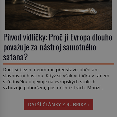
Původ vidličky: Proč ji Evropa dlouho
považuje za nástroj samotného
satana?
Dnes si bez ní neumíme představit oběd ani
slavnostní hostinu. Když se však vidlička v raném
středověku objevuje na evropských stolech,
vzbuzuje pohoršení, posměch i strach. Mnozí
duchovní ji označují za projev pýchy a zbytečného
přepychu, někteří dokonce za nástroj ďábla. Trvá
DALŠÍ ČLÁNKY Z RUBRIKY ›
téměř sedm století, než se z opovrhovaného
předmětu stává nepostradatelná součást