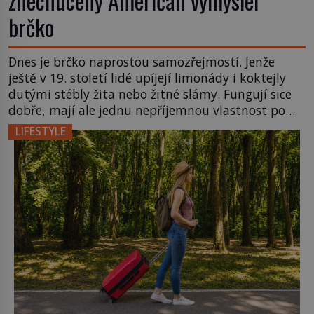
znechucený Američan vymyslel
brčko
Dnes je brčko naprostou samozřejmostí. Jenže
ještě v 19. století lidé upíjejí limonády i koktejly
dutými stébly žita nebo žitné slámy. Fungují sice
dobře, mají ale jednu nepříjemnou vlastnost po
chvíli se rozmáčejí a nápoji dodávají travnatou
LIFESTYLE
příchuť. Právě tahle drobná nepříjemnost přivede
amerického výrobce cigaretových náustků k
nápadu, který změní způsob pití po celém […]