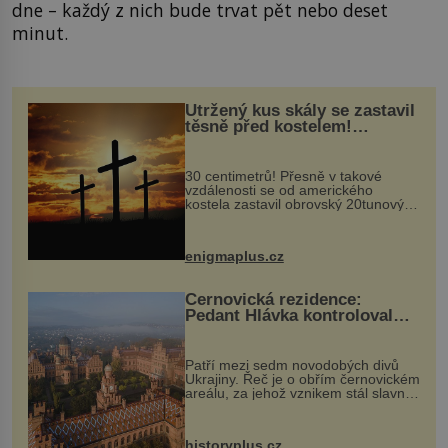
dne – každý z nich bude trvat pět nebo deset
minut.
Utržený kus skály se zastavil
těsně před kostelem!
Ochránila ho boží síla?
30 centimetrů! Přesně v takové
vzdálenosti se od amerického
kostela zastavil obrovský 20tunový
balvan, který se v květnu 2014
nečekaně odtrhl od nedaleké skály
při její demolici. Podle místních stojí
enigmaplus.cz
...
Černovická rezidence:
Pedant Hlávka kontroloval
každou cihlu
Patří mezi sedm novodobých divů
Ukrajiny. Řeč je o obřím černovickém
areálu, za jehož vznikem stál slavný
český architekt Josef Hlávka. Ten si
na něm dal mimořádně záležet. Jeho
stavební plány by při ...
historyplus.cz