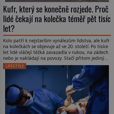
Kufr, který se konečně rozjede. Proč
lidé čekají na kolečka téměř pět tisíc
let?
Kolo patří k nejstarším vynálezům lidstva, ale kufr
na kolečkách se objevuje až ve 20. století. Po tisíce
let lidé vláčejí těžká zavazadla v rukou, na zádech
nebo je nakládají na povozy. Stačí přitom jediný
nápad, připevnit ke kufru kolečka. Jenže právě ten
LIFESTYLE
nikdo dlouho nedostane. Až jednou se na letišti
ozve věta, která změní […]