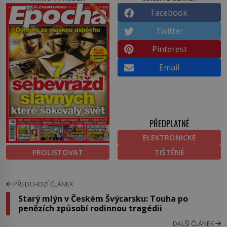
Facebook
Twitter
Pinterest
Email
PŘEDPLATNÉ
ELEKTRONICKÉ
PROLISTOVAT
TIŠTĚNÉ
PŘEDCHOZÍ ČLÁNEK
Starý mlýn v Českém Švýcarsku: Touha po
penězích způsobí rodinnou tragédii
DALŠÍ ČLÁNEK