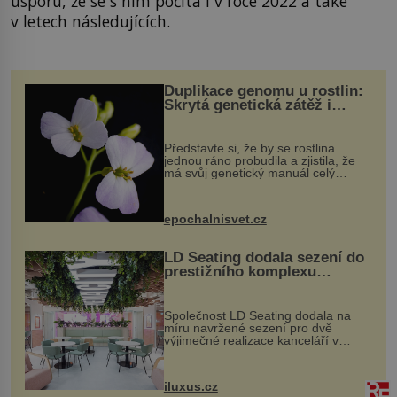
úsporu, že se s ním počítá i v roce 2022 a také
v letech následujících.
Duplikace genomu u rostlin:
Skrytá genetická zátěž i
evoluční výhoda
Představte si, že by se rostlina
jednou ráno probudila a zjistila, že
má svůj genetický manuál celý
dvakrát. Přesně to se občas v
přírodě stane – a podle nového
výzkumu to může být pro druhy
epochalnisvet.cz
vstupenka...
LD Seating dodala sezení do
prestižního komplexu
MediaCityUK v Salfordu
Společnost LD Seating dodala na
míru navržené sezení pro dvě
výjimečné realizace kanceláří v
areálu MediaCityUK v anglickém
Salfordu – konkrétně do budov Blue
Tower a Orange Tower. Komplex
iluxus.cz
budov Media...