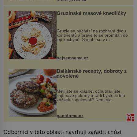
Gruzínské masové knedlíčky
Gruzie se nachází na rozhraní dvou
kontinentů a právě to se promítá i do
její kuchyně. Snoubí se v ní
evropské a asijské chutě a díky tomu
vznikají rozmanité a chuťově bohaté
pokrmy, které rozhodně st...
nejsemsama.cz
Balkánské recepty, dobroty z
dovolené
Měli jste se krásně, ochutnali jste
zajímavé pokrmy a rádi byste si ten
zážitek zopakovali? Není nic
snazšího. Pljeskavica (10 porcí)
Možná jste ji ochutnali na dovolené v
bývalé Jugoslávii, lze ji vi...
panidomu.cz
Odborníci v této oblasti navrhují zařadit chůzi,