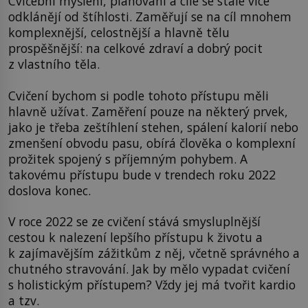
Cvičební myšlení, plánování a cíle se stále více
odklánějí od štíhlosti. Zaměřují se na cíl mnohem
komplexnější, celostnější a hlavně tělu
prospěšnější: na celkové zdraví a dobrý pocit
z vlastního těla.
Cvičení bychom si podle tohoto přístupu měli
hlavně užívat. Zaměření pouze na některý prvek,
jako je třeba zeštíhlení stehen, spálení kalorií nebo
zmenšení obvodu pasu, obírá člověka o komplexní
prožitek spojený s příjemným pohybem. A
takovému přístupu bude v trendech roku 2022
doslova konec.
V roce 2022 se ze cvičení stává smysluplnější
cestou k nalezení lepšího přístupu k životu a
k zajímavějším zážitkům z něj, včetně správného a
chutného stravování. Jak by mělo vypadat cvičení
s holistickým přístupem? Vždy jej má tvořit kardio
a tzv.