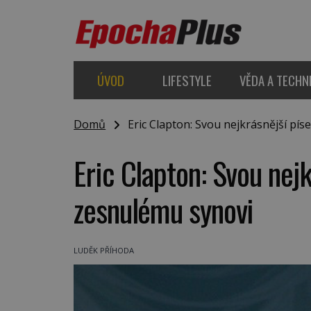
ÚVOD
LIFESTYLE
VĚDA A TECHN
Domů
Eric Clapton: Svou nejkrásnější pís
Eric Clapton: Svou nejk
zesnulému synovi
LUDĚK PŘÍHODA