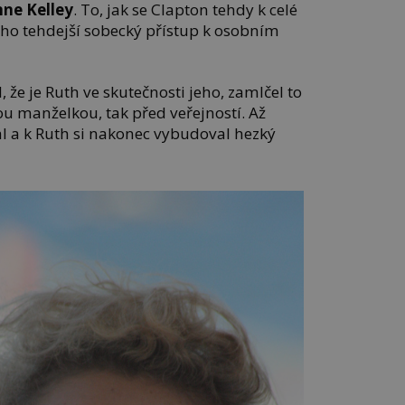
nne Kelley
. To, jak se Clapton tehdy k celé
 jeho tehdejší sobecký přístup k osobním
, že je Ruth ve skutečnosti jeho, zamlčel to
ou manželkou, tak před veřejností. Až
al a k Ruth si nakonec vybudoval hezký