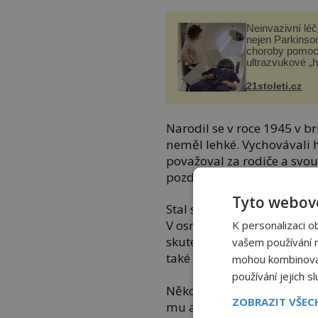
Neinvazivní lé
nejen Parkinso
choroby pomoc
ultrazvukové „
21stoleti.cz
Narodil se v roce 1945 v b
neměl lehké. Vychovávali 
považoval za rodiče a svou
později.
Tyto webové
Stal se z něj introvert, kte
V osmnácti založil první ka
K personalizaci o
skutečnou hvězdou, jež vyp
vašem používání na
také psychické problémy.
mohou kombinovat 
používání jejich s
Několikrát Clapton propad
ZOBRAZIT VŠE
mu ale podařilo se zvedno