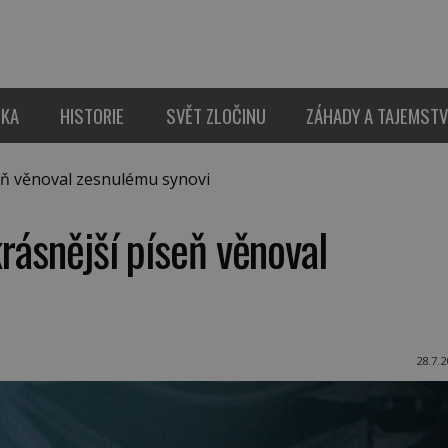
IKA
HISTORIE
SVĚT ZLOČINU
ZÁHADY A TAJEMSTV
eň věnoval zesnulému synovi
rásnější píseň věnoval
28.7.2