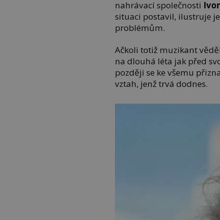
nahrávací společnosti
Ivo
situaci postavil, ilustruje
problémům.
Ačkoli totiž muzikant věděl
na dlouhá léta jak před sv
později se ke všemu přizn
vztah, jenž trvá dodnes.