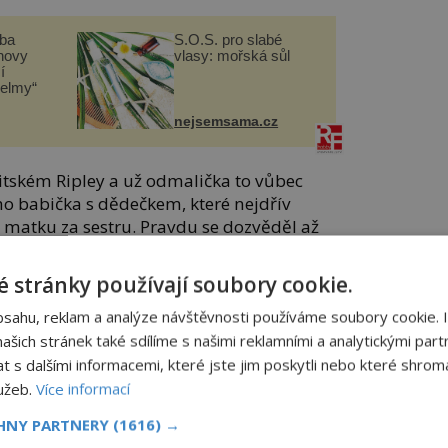
čba
S.O.S. pro slabé
novy
vlasy: mořská sůl
í
helmy“
nejsemsama.cz
ritském Ripley a už odmalička to vůbec
ho babička s dědečkem, které nejdřív
 matku za sestru. Pravdu se dozvěděl až
 stránky používají soubory cookie.
rý se často uzavíral do světa hudby.
pelu a v druhé polovině 60. let se stal
bsahu, reklam a analýze návštěvnosti používáme soubory cookie. 
rodává koncertní haly. Objevily se ale
šich stránek také sdílíme s našimi reklamními a analytickými partn
s dalšími informacemi, které jste jim poskytli nebo které shromá
lužeb.
Více informací
l depresím, drogám a alkoholu, vždy se
CHNY PARTNERY
(1616) →
ut.