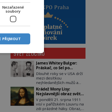
Nezařazené
soubory
E PŘIJMOUT
SVĚT ZLOČINU
James Whitey Bulger:
Práskač, co šel po
práskačích
Dlouhé roky se v USA drží
mezi desítkou
nejhledanějších mužů a
dopracuje to až na číslo
Krádež Mony Lisy:
dvě – hned po Usámovi bin
Nejslavnější obraz světa
Ládinovi (1957–2011). To je
zůstane dva roky
V pondělí 21. srpna 1911
James „Whitey“ Bulger
nezvěstný
visí v pařížském Louvru na
(1929–2018) viněný ze
zdi prázdné háky. Obraz,
spoluúčasti na 19