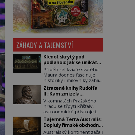
ZÁHADY A TAJEMSTVÍ
Klenot skrytý pod
podlahou: Jak se unikátní
románský poklad dostal
Příběh relikviáře svatého
do zapadlého Bečova?
Maura dodnes fascinuje
historiky i milovníky záhad
po celém světě. Tato
Ztracené knihy Rudolfa
románská zlatnická
II.: Kam zmizela
památka ze 13. století je
nejzáhadnější knihovna
V komnatách Pražského
po českých korunovačních
Evropy?
hradu se třpytí křišťály,
klenotech druhým
astronomické přístroje i
nejcennějším movitým
podivné alchymistické
majetkem v České
Tajemná Terra Australis:
rukopisy. Císař Rudolf II.
republice. Přestože byl
Dopluly římské obchodní
shromažďuje vše, co
klenot v roce 1985 po
lodě až do Austrálie?
Australský kontinent začali
souvisí s tajemstvím
dramatickém pátrání