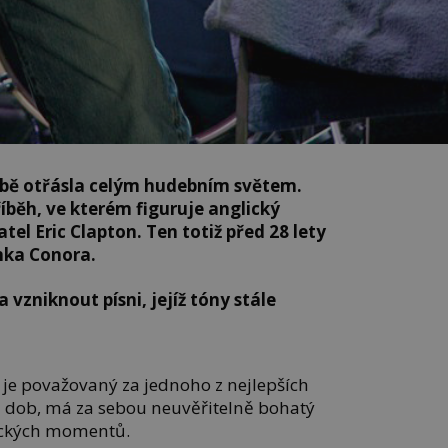
obě otřásla celým hudebním světem.
íběh, ve kterém figuruje anglický
tel Eric Clapton. Ten totiž před 28 lety
nka Conora.
 vzniknout písni, jejíž tóny stále
ý je považovaný za jednoho z nejlepších
h dob, má za sebou neuvěřitelně bohatý
gických momentů.