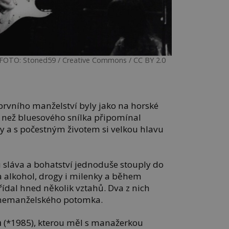
h FOTO: Stoned59 / Creative Commons / CC BY 2.0
prvního manželství byly jako na horské
e než bluesového snílka připomínal
y a s počestným životem si velkou hlavu
 sláva a bohatství jednoduše stouply do
a alkohol, drogy i milenky a během
ídal hned několik vztahů. Dva z nich
 nemanželského potomka.
h
(*1985), kterou měl s manažerkou