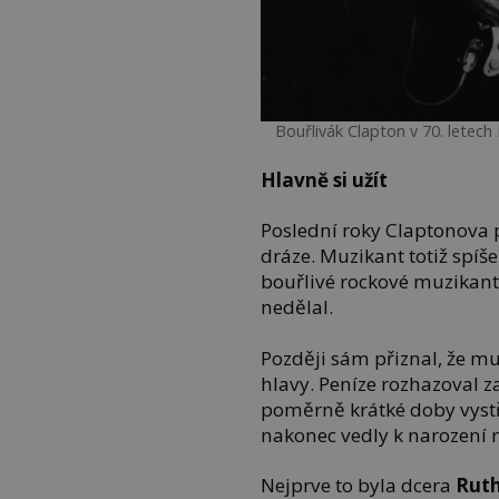
Bouřlivák Clapton v 70. letec
Hlavně si užít
Poslední roky Claptonova 
dráze. Muzikant totiž spíš
bouřlivé rockové muzikant
nedělal.
Později sám přiznal, že mu
hlavy. Peníze rozhazoval z
poměrně krátké doby vystř
nakonec vedly k narození
Nejprve to byla dcera
Rut