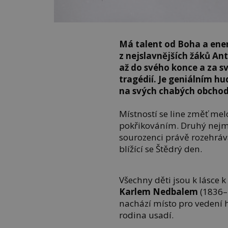
Má talent od Boha a ener
z nejslavnějších žáků An
až do svého konce a za sv
tragédií. Je geniálním h
na svých chabých obchod
Místností se line změť m
pokřikováním. Druhý nej
sourozenci právě rozehráv
blížící se Štědrý den.
Všechny děti jsou k lásce
Karlem Nedbalem
(1836–1
nachází místo pro vedení 
rodina usadí.