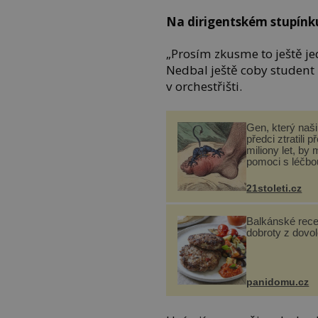
Na dirigentském stupínk
„Prosím zkusme to ještě j
Nedbal ještě coby student 
v orchestřišti.
Gen, který naši 
předci ztratili p
miliony let, by 
pomoci s léčbo
„nemoci králů“
21stoleti.cz
Balkánské rece
dobroty z dovo
panidomu.cz