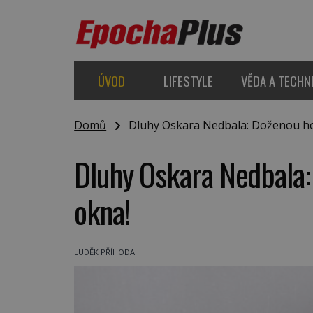
ÚVOD
LIFESTYLE
VĚDA A TECHN
Domů
Dluhy Oskara Nedbala: Doženou ho 
Dluhy Oskara Nedbala:
okna!
LUDĚK PŘÍHODA