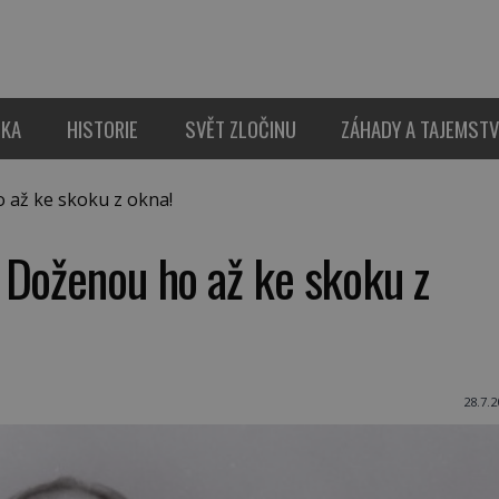
IKA
HISTORIE
SVĚT ZLOČINU
ZÁHADY A TAJEMSTV
až ke skoku z okna!
 Doženou ho až ke skoku z
28.7.2