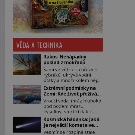
VĚDA A TECHNIKA
Rákos: Nenápadný
poklad z mokřadů
Šumí ve větru na březích
rybníků, ukrývá vodní
ptáky a mnozí kolem něj
procházejí bez povšimnutí.
Extrémní podmínky na
Přesto právě rákos
Zemi: Kde život přežívá
pomáhal stavět domy,
navzdory všemu
Vroucí voda, mráz hluboko
vyrábět lodě, zapisovat
pod bodem mrazu,
první texty a inspiroval
kyseliny, smrtící tlak i
řadu pověstí. Tato
pouště, kde celé roky
skromná, ale užitečná
Kosmická hádanka: Jaká
nespadne jediná kapka
rostlina provází člověka už
je největší kometa ve
deště. Na první pohled
tisíce let. Většina lidí vnímá
známém vesmíru?
Vesmír se rozpíná stále
místa, kde nemůže
rákos jen jako obyčejnou