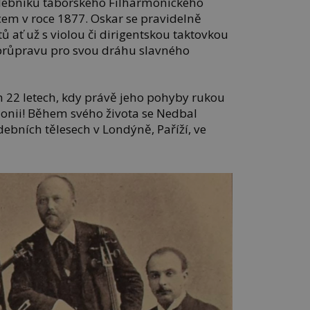
udebníků táborského Filharmonického
cem v roce 1877. Oskar se pravidelně
ů ať už s violou či dirigentskou taktovkou
 průpravu pro svou dráhu slavného
h 22 letech, kdy právě jeho pohyby rukou
monii! Během svého života se Nedbal
ebních tělesech v Londýně, Paříží, ve