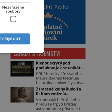
Nezařazené
soubory
E PŘIJMOUT
ZÁHADY A TAJEMSTVÍ
Klenot skrytý pod
podlahou: Jak se unikátní
románský poklad dostal
Příběh relikviáře svatého
do zapadlého Bečova?
Maura dodnes fascinuje
historiky i milovníky záhad
po celém světě. Tato
Ztracené knihy Rudolfa
románská zlatnická
II.: Kam zmizela
památka ze 13. století je
nejzáhadnější knihovna
V komnatách Pražského
po českých korunovačních
Evropy?
hradu se třpytí křišťály,
klenotech druhým
astronomické přístroje i
nejcennějším movitým