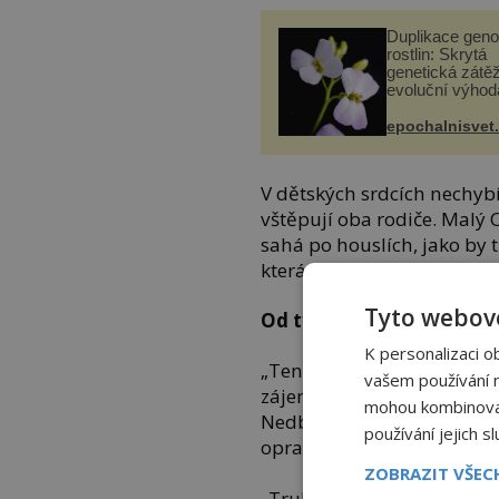
Duplikace gen
rostlin: Skrytá
genetická zátěž
evoluční výhod
epochalnisvet
V dětských srdcích nechybí 
vštěpují oba rodiče. Malý 
sahá po houslích, jako by t
která ho proslaví.
Tyto webové
Od tympánu k houslím
K personalizaci o
„Ten chlapec má nejen vý
vašem používání na
zájem,“ pokyvuje hlavou O
mohou kombinovat 
Nedbal jen hrdě přitakává.
používání jejich s
opravdové hudební vzdělán
ZOBRAZIT VŠE
„Trubka? A tympán?“ vykul