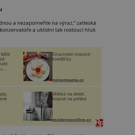
u
ednou a nezapomeňte na výraz,“ zatleská
konzervatoře a uklidní tak rostoucí hluk
lidští
Gruzínské masové
řed
knedlíčky
mohl
u
nejsemsama.cz
pty,
Měkké na dotek,
lené
krásné na pohled
rezidenceonline.cz