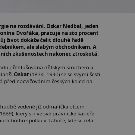
gie na rozdávání. Oskar Nedbal, jeden
tonína Dvořáka, pracuje na sto procent
ůj život dokáže čelit dlouhé řadě
udebníkem, ale slabým obchodníkem. A
ních zkušenostech nakonec ztroskotá.
elodií přehlušovaná dětským smíchem a
mladší
Oskar
(1874–1930) se se svými šesti
á před nacvičováním českých koled na
 k hudbě vedené již odmalička otcem
889), který si i ve své právnické kariéře
hudebního spolku v Táboře, kde se celá