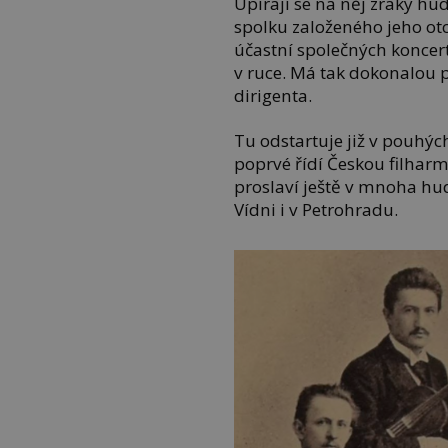
Upírají se na něj zraky h
spolku založeného jeho ot
účastní společných koncert
v ruce. Má tak dokonalou
dirigenta.
Tu odstartuje již v pouhýc
poprvé řídí Českou filhar
proslaví ještě v mnoha hud
Vídni i v Petrohradu.