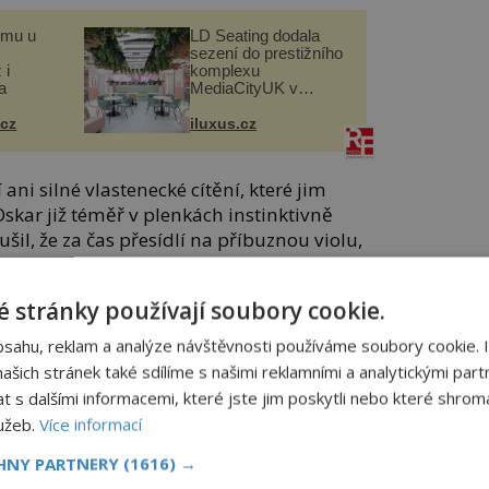
omu u
LD Seating dodala
sezení do prestižního
 i
komplexu
a
MediaCityUK v
Salfordu
.cz
iluxus.cz
ani silné vlastenecké cítění, které jim
Oskar již téměř v plenkách instinktivně
ušil, že za čas přesídlí na příbuznou violu,
 stránky používají soubory cookie.
bsahu, reklam a analýze návštěvnosti používáme soubory cookie. 
jimečný talent. On má o hudbu skutečný
šich stránek také sdílíme s našimi reklamními a analytickými partn
skarův gymnazijní profesor a Karel
s dalšími informacemi, které jste jim poskytli nebo které shromá
 V tu chvíli se rozhodne, že synovi dopřeje
lužeb.
Více informací
í a zapíše jej na pražskou konzervatoř.
CHNY PARTNERY
(1616) →
í překvapeně oči 11letý Oskar na