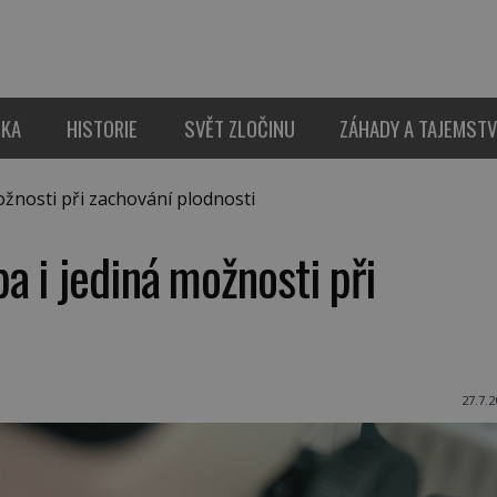
IKA
HISTORIE
SVĚT ZLOČINU
ZÁHADY A TAJEMSTV
žnosti při zachování plodnosti
 i jediná možnosti při
27.7.2