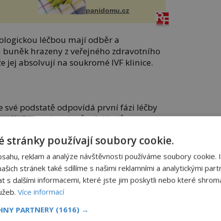
panidomu.cz
ologickou léčbou mají odběr a
h buněk hrazeny z veřejného zdravotního
 že jej absolvují na soukromé IVF klinice.
ve své podstatě odpovídá první fázi léčby
ální stimulace je růst folikulů ve
ultrazvukovým vyšetřením, následně
 stránky používají soubory cookie.
u vajíček a jejich zmrazení.
bsahu, reklam a analýze návštěvnosti používáme soubory cookie. 
, že po deseti letech se zamrazenými vajíčky
šich stránek také sdílíme s našimi reklamními a analytickými partn
 literatury přibližně třicet.
s dalšími informacemi, které jste jim poskytli nebo které shromá
lužeb.
Více informací
kolik odběrů bude daná pacientka muset
tato metoda vhodná a také vzhledem k věku
CHNY PARTNERY
(1616) →
Višňová
, vedoucí lékařka pražské