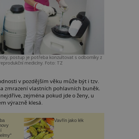
tky, postup je potřeba konzultovat s odborníky z
 reprodukční medicíny. Foto: TZ
dnosti v pozdějším věku může být i tzv.
r a zmrazení vlastních pohlavních buněk.
o nejdříve, zejména pokud jde o ženy, u
kem výrazně klesá.
čba
Vavřín jako lék
novy
í
helmy“