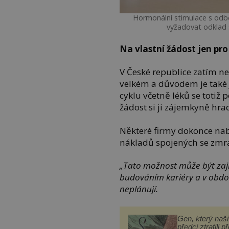
Hormonální stimulace s odbě
vyžadovat odklad 
Na vlastní žádost jen pr
V České republice zatím n
velkém a důvodem je také 
cyklu včetně léků se totiž 
žádost si ji zájemkyně hra
Některé firmy dokonce n
nákladů spojených se zmra
„
Tato možnost může být zají
budováním kariéry a v období
neplánují.
Gen, který naši 
předci ztratili p