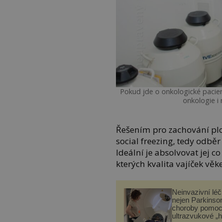
Pokud jde o onkologické pacien
onkologie i
Řešením pro zachování plo
social freezing, tedy odbě
Ideální je absolvovat jej c
kterých kvalita vajíček vě
Neinvazivní lé
nejen Parkinso
choroby pomoc
ultrazvukové „