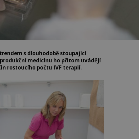
 trendem s dlouhodobě stoupající
eprodukční medicínu ho přitom uvádějí
čin rostoucího počtu IVF terapií.