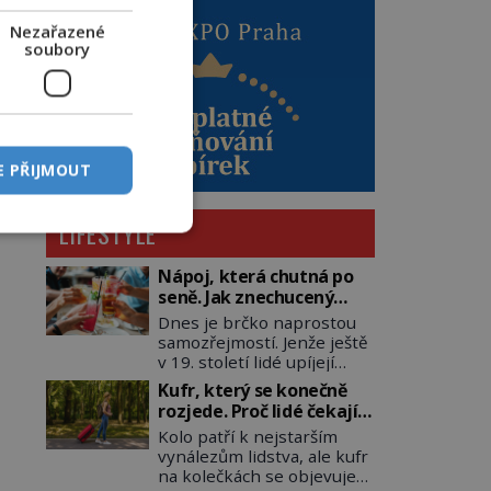
Nezařazené
soubory
E PŘIJMOUT
LIFESTYLE
Nápoj, která chutná po
seně. Jak znechucený
Američan vymyslel brčko
Dnes je brčko naprostou
samozřejmostí. Jenže ještě
v 19. století lidé upíjejí
limonády i koktejly dutými
Kufr, který se konečně
stébly žita nebo žitné
rozjede. Proč lidé čekají
slámy. Fungují sice dobře,
na kolečka téměř pět
Kolo patří k nejstarším
mají ale jednu
tisíc let?
vynálezům lidstva, ale kufr
nepříjemnou vlastnost po
na kolečkách se objevuje
chvíli se rozmáčejí a nápoji