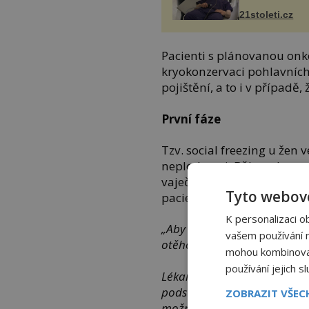
21stoleti.cz
Pacienti s plánovanou onk
kryokonzervaci pohlavníc
pojištění, a to i v případě,
První fáze
Tzv. social freezing u žen 
neplodnosti. Během hormon
vaječnících monitorován 
Tyto webové
pacientka přichází k odběr
K personalizaci o
„
Aby měla žena solidní šanci
vašem používání na
otěhotní, potřebuje jich podle
mohou kombinovat 
používání jejich s
Lékař s praxí již odhadne, 
podstoupit a zda je pro ni 
ZOBRAZIT VŠE
možná,“
říká
MUDr.
Hana 