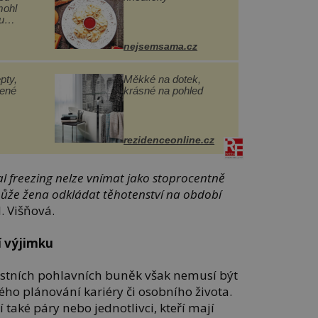
mohl
u
nejsemsama.cz
pty,
Měkké na dotek,
lené
krásné na pohled
rezidenceonline.cz
l freezing nelze vnímat jako stoprocentně
 může žena odkládat těhotenství na období
 Višňová.
í výjimku
astních pohlavních buněk však nemusí být
ho plánování kariéry či osobního života.
í také páry nebo jednotlivci, kteří mají