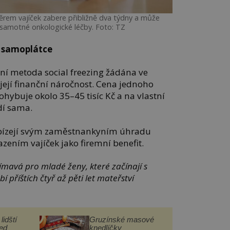
rem vajíček zabere přibližně dva týdny a může
samotné onkologické léčby. Foto: TZ
o samoplátce
ení metoda social freezing žádána ve
její finanční náročnost. Cena jednoho
pohybuje okolo 35–45 tisíc Kč a na vlastní
dí sama.
abízejí svým zaměstnankyním úhradu
zením vajíček jako firemní benefit.
mavá pro mladé ženy, které začínají s
 příštích čtyř až pěti let mateřství
lidští
Gruzínské masové
řed
knedlíčky