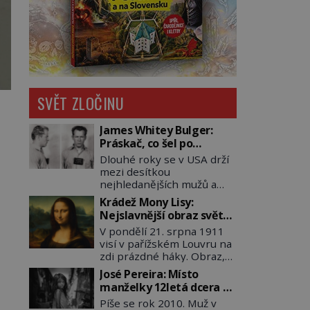
SVĚT ZLOČINU
James Whitey Bulger:
Práskač, co šel po
práskačích
Dlouhé roky se v USA drží
mezi desítkou
nejhledanějších mužů a
dopracuje to až na číslo
Krádež Mony Lisy:
dvě – hned po Usámovi bin
Nejslavnější obraz světa
Ládinovi (1957–2011). To je
zůstane dva roky
V pondělí 21. srpna 1911
James „Whitey“ Bulger
nezvěstný
visí v pařížském Louvru na
(1929–2018) viněný ze
zdi prázdné háky. Obraz,
spoluúčasti na 19
který dnes zná celý svět, je
vraždách, vydírání a lichvy.
José Pereira: Místo
pryč. Zpočátku si nikdo
A samozřejmě, krom toho
manželky 12letá dcera –
nemyslí, že jde o krádež.
je ještě drogový dealer,
a sousedi o všem vědí!
Píše se rok 2010. Muž v
Zaměstnanci jsou
který neváhá odstranit z