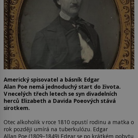
Americký spisovatel a básník Edgar
Alan Poe nemá jednoduchý start do života.
V necelých třech letech se syn divadelních
herců Elizabeth a Davida Poeových stává
sirotkem.
Otec alkoholik v roce 1810 opustí rodinu a matka o
rok později umírá na tuberkulózu. Edgar
Allan Poe (1809–1849) Edgar se po krátkém pobytu