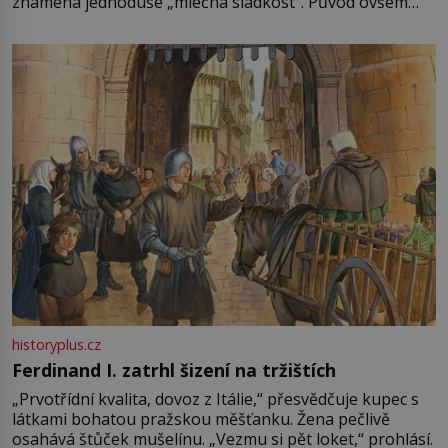
znamená jednoduše „mléčná sladkost“. Původ ovšem
není úplně jednoznačný, o autorství této receptury se
pře hned několik latinskoamerických zemí a k tomu
Francie, kde se traduje,
historyplus.cz
Ferdinand I. zatrhl šizení na tržištích
„Prvotřídní kvalita, dovoz z Itálie,“ přesvědčuje kupec s
látkami bohatou pražskou měšťanku. Žena pečlivě
osahává štůček mušelínu. „Vezmu si pět loket,“ prohlásí.