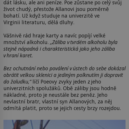
dát lásku, ale ani peníze. Poe zůstane po celý svůj
život chudý, přestože Allanovi jsou poměrně
bohatí. Už když studuje na univerzitě ve
Virginii literaturu, dělá dluhy.
Vášnivě rád hraje karty a navíc popíjí velké
množství alkoholu.
„Záliba v tvrdém alkoholu byla
stejně nápadná i charakteristická jako jeho záliba
v hraní karet.
Bez ochutnání nebo poválení v ústech do sebe dokázal
obrátit velkou sklenici a jediným polknutím ji dopravit
do žaludku,“
líčí Poeovy zvyky jeden z jeho
univerzitních spolužáků. Obě záliby jsou hodně
nákladné, proto je neustále bez peněz. Jeho
nevlastní bratr, vlastní syn Allanových, za něj
odmítá platit, proto se jejich cesty brzy rozejdou.