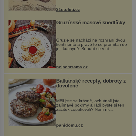
nejčastěji přitom postihuje palce na
nohou, a způsobuje bole...
21stoleti.cz
Gruzínské masové knedlíčky
Gruzie se nachází na rozhraní dvou
kontinentů a právě to se promítá i do
její kuchyně. Snoubí se v ní
evropské a asijské chutě a díky tomu
vznikají rozmanité a chuťově bohaté
pokrmy, které rozhodně st...
nejsemsama.cz
Balkánské recepty, dobroty z
dovolené
Měli jste se krásně, ochutnali jste
zajímavé pokrmy a rádi byste si ten
zážitek zopakovali? Není nic
snazšího. Pljeskavica (10 porcí)
Možná jste ji ochutnali na dovolené v
bývalé Jugoslávii, lze ji vi...
panidomu.cz