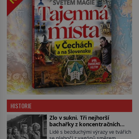
HISTORIE
Zlo v sukni. Tři nejhorší
bachařky z koncentračních
táborů
Lidé s bezduchými výrazy ve tvářích
se plahočí z vagónů směrem