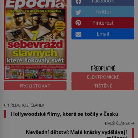
Facebook
Twitter
Pinterest
Email
PŘEDPLATNÉ
ELEKTRONICKÉ
PROLISTOVAT
TIŠTĚNÉ
PŘEDCHOZÍ ČLÁNEK
Hollywoodské filmy, které se točily v Česku
DALŠÍ ČLÁNEK
Nevšední dětství: Malé krásky vydělávají
miliony!