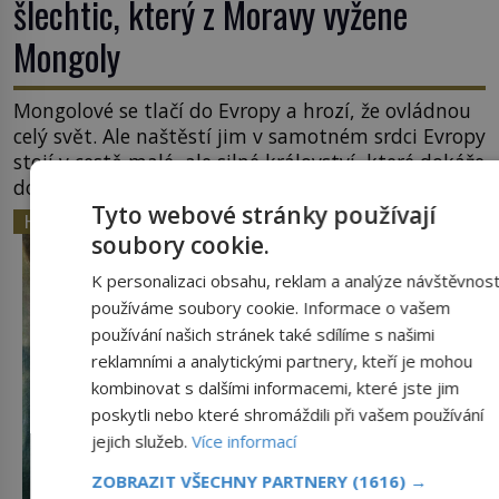
šlechtic, který z Moravy vyžene
Mongoly
Mongolové se tlačí do Evropy a hrozí, že ovládnou
celý svět. Ale naštěstí jim v samotném srdci Evropy
stojí v cestě malé, ale silné království, které dokáže
dobyvatelské hordy zastavit. Co nedokáže žádná
Tyto webové stránky používají
z asijských říší, co nedokážou Němci – to dokáže
HISTORIE
český král. Nebo že by ne? Mongolové od roku 1223
soubory cookie.
postupují podél Kaspického a Azovského moře, […]
K personalizaci obsahu, reklam a analýze návštěvnost
používáme soubory cookie. Informace o vašem
používání našich stránek také sdílíme s našimi
reklamními a analytickými partnery, kteří je mohou
kombinovat s dalšími informacemi, které jste jim
poskytli nebo které shromáždili při vašem používání
jejich služeb.
Více informací
ZOBRAZIT VŠECHNY PARTNERY
(1616) →