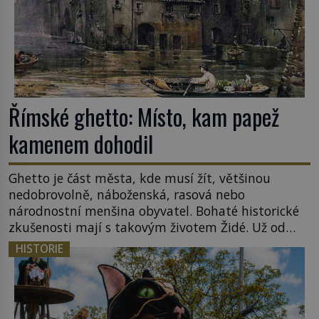
Římské ghetto: Místo, kam papež
kamenem dohodil
Ghetto je část města, kde musí žít, většinou
nedobrovolně, náboženská, rasová nebo
národnostní menšina obyvatel. Bohaté historické
zkušenosti mají s takovým životem Židé. Už od
středověku jsou totiž v každou chvíli nuceni v
HISTORIE
nějakém žít. Mezi ty nejslavnější patří i římské
ghetto založené v roce 1555. Pokud jde o vztah
k Židům, nemá se Řím čím chlubit. […]