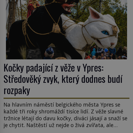
Kočky padající z věže v Ypres:
Středověký zvyk, který dodnes budí
rozpaky
Na hlavním náměstí belgického města Ypres se
každé tři roky shromáždí tisíce lidí. Z věže slavné
tržnice létají do davu kočky, diváci jásají a snaží se
je chytit. Naštěstí už nejde o živá zvířata, ale
jenom o plyšové suvenýry. Kdysi to ale bylo jinak.