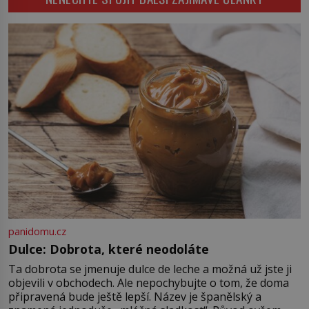
přibližně od 10. století. Volnější
po chirurgické nástroje a
období […]
krejčovské skvosty. Celá historie
nůžek dokazuje, že i obyčejná věc
může být výsledkem tisíců let lidské
vynalézavosti. Když dnes vezmeme
[…]
panidomu.cz
Dulce: Dobrota, které neodoláte
Ta dobrota se jmenuje dulce de leche a možná už jste ji
objevili v obchodech. Ale nepochybujte o tom, že doma
připravená bude ještě lepší. Název je španělský a