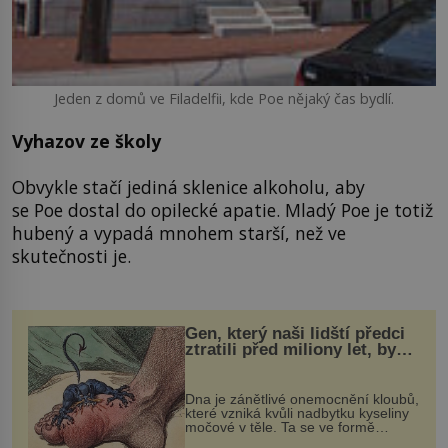
Jeden z domů ve Filadelfii, kde Poe nějaký čas bydlí.
Vyhazov ze školy
Obvykle stačí jediná sklenice alkoholu, aby
se Poe dostal do opilecké apatie. Mladý Poe je totiž
hubený a vypadá mnohem starší, než ve
skutečnosti je.
Gen, který naši lidští předci
ztratili před miliony let, by
mohl pomoci s léčbou
„nemoci králů“
Dna je zánětlivé onemocnění kloubů,
které vzniká kvůli nadbytku kyseliny
močové v těle. Ta se ve formě
krystalků ukládá v blízkosti kloubů,