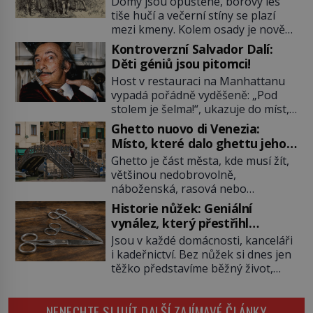
Domy jsou opuštěné, borový les
tiše hučí a večerní stíny se plazí
mezi kmeny. Kolem osady je nově
postavená palisáda, ale ani to
Kontroverzní Salvador Dalí:
nejspíš nedokáže osadníky
Děti géniů jsou pitomci!
zachránit. Muži, ženy, děti – všichni
Host v restauraci na Manhattanu
jsou pryč. Nadobro a navždycky!
vypadá pořádně vyděšeně: „Pod
Kapitán John White (asi 1539–1593)
stolem je šelma!“, ukazuje do míst,
v srpnu 1587 naposledy zamává
kde má nedaleko sedící Salvador
své právě narozené vnučce a
Ghetto nuovo di Venezia:
Dalí nohy. „Není důvod k obavám,
vstoupí na palubu. Nechce […]
Místo, které dalo ghettu jeho
to je obyčejná kočka přemalovaná
jméno
Ghetto je část města, kde musí žít,
v op art designu,“ uklidňuje ho
většinou nedobrovolně,
malíř. Zabere to. Tato „kočka“ je
náboženská, rasová nebo
jeho miláčkem, jmenuje se Babou a
národnostní menšina obyvatel.
ve skutečnosti je to ocelot. Babou
Historie nůžek: Geniální
Bohaté historické zkušenosti mají
[…]
vynález, který přestřihl
s takovým životem Židé. Už od
tisíciletí
Jsou v každé domácnosti, kanceláři
středověku jsou totiž v každou
i kadeřnictví. Bez nůžek si dnes jen
chvíli nuceni v nějakém žít. Mezi ty
těžko představíme běžný život,
nejslavnější patří i benítské Geto
přesto jejich příběh začíná dávno
založené v roce 1516. Přítomnost
před vznikem papíru nebo knih. Od
židů je v Benátkách doložena
NENECHTE SI UJÍT DALŠÍ ZAJÍMAVÉ ČLÁNKY
jednoduchých bronzových čepelí až