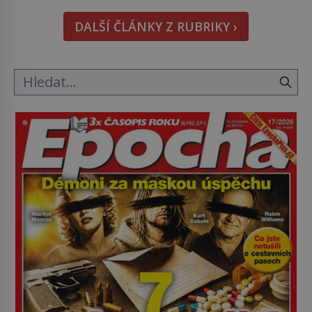
Tato veselá podívaná připomíná jeden z
DALŠÍ ČLÁNKY Z RUBRIKY ›
nejpodivnějších a zároveň nejkrutějších zvyků […]