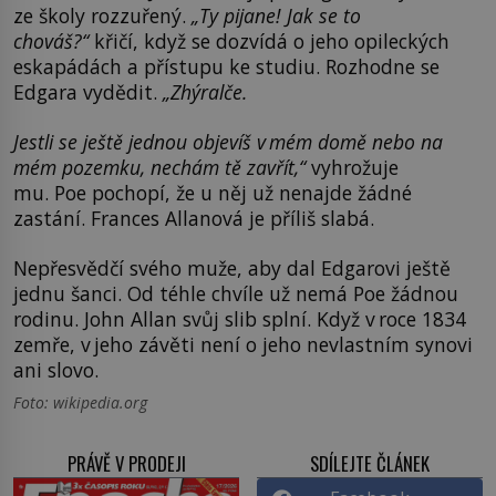
ze školy rozzuřený.
„Ty pijane! Jak se to
chováš?“
křičí, když se dozvídá o jeho opileckých
eskapádách a přístupu ke studiu. Rozhodne se
Edgara vydědit.
„Zhýralče.
Jestli se ještě jednou objevíš v mém domě nebo na
mém pozemku, nechám tě zavřít,“
vyhrožuje
mu. Poe pochopí, že u něj už nenajde žádné
zastání. Frances Allanová je příliš slabá.
Nepřesvědčí svého muže, aby dal Edgarovi ještě
jednu šanci. Od téhle chvíle už nemá Poe žádnou
rodinu. John Allan svůj slib splní. Když v roce 1834
zemře, v jeho závěti není o jeho nevlastním synovi
ani slovo.
Foto: wikipedia.org
PRÁVĚ V PRODEJI
SDÍLEJTE ČLÁNEK