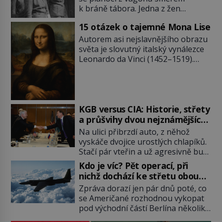
k bráně tábora. Jedna z žen
pohlédne přímo na dozorkyni a
15 otázek o tajemné Mona Lise
jejich oči se setkají. Místo soucitu
však přichází gesto, které
Autorem asi nejslavnějšího obrazu
nebožačku posílá rovnou do
světa je slovutný italský vynálezce
plynové komory. Jména jako Rudolf
Leonardo da Vinci (1452–1519).
Höss (1901–1947), Josef Mengele
Jenže jeho nevinně usmívající dámu
(1911–1979) či Heinrich Himmler
obklopují otazníky, na některé
(1900–1945) zná každý, o koho se
historici odpověď objeví, jiné
historie jen otřela. Jenže […]
zůstanou nezodpovězené. Kam si ji
pověsil Napoleon? Samotný císař
KGB versus CIA: Historie, střety
Napoleon Bonaparte (1769–1821)
a průšvihy dvou nejznámějších
má pro malbu slabost, a tak si ji
tajných služeb historie
Na ulici přibrzdí auto, z něhož
ještě jako první konzul přemístí do
vyskáče dvojice urostlých chlapíků.
své ložnice v Tuilerisjkém […]
Stačí pár vteřin a už agresivně buší
na dveře. O další okamžik později
Kdo je víc? Pět operací, při
vlečou nebožáka do auta, a pak už
nichž dochází ke střetu obou
ho nikdy nikdo nespatří. Dostal se
tajných služeb
Zpráva dorazí jen pár dnů poté, co
totiž do rukou všemocné KGB. Jako
se Američané rozhodnou vykopat
sourozenci, kteří si nemohou přijít
pod východní částí Berlína několik
na jméno. Neustále se předhání v
stovek metrů dlouhý tunel. Sověti
plánování sabotáží, […]