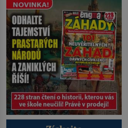
na sobě nenechají nic znát a
nechají nepřítele, aby si myslel, že
je přechytračil. Cennou informaci
jim dodá jeden z agentů. Oba
tábory jsou zvyklé působit v pozadí
a podle situace tlačit, jak oni […]