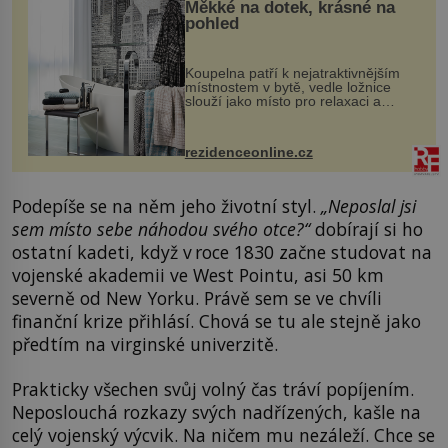
Měkké na dotek, krásné na
pohled
Koupelna patří k nejatraktivnějším
místnostem v bytě, vedle ložnice
slouží jako místo pro relaxaci a
odpočinek. Koupelnový textil –
ručníky, osušky a koberečky –
mohou jako mávnutím kouzelného
rezidenceonline.cz
proutku...
Podepíše se na něm jeho životní styl.
„Neposlal jsi
sem místo sebe náhodou svého otce?“
dobírají si ho
ostatní kadeti, když v roce 1830 začne studovat na
vojenské akademii ve West Pointu, asi 50 km
severně od New Yorku. Právě sem se ve chvíli
finanční krize přihlásí. Chová se tu ale stejně jako
předtím na virginské univerzitě.
Prakticky všechen svůj volný čas tráví popíjením.
Neposlouchá rozkazy svých nadřízených, kašle na
celý vojenský výcvik. Na ničem mu nezáleží. Chce se