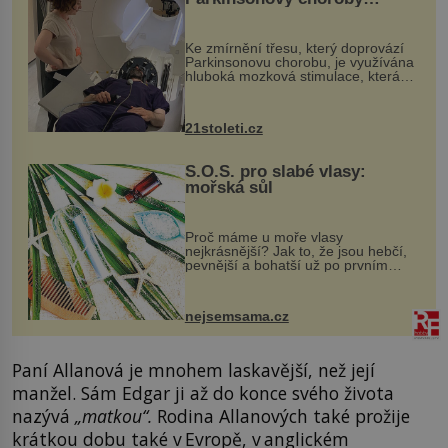
pomocí ultrazvukové
„helmy“
Ke zmírnění třesu, který doprovází
Parkinsonovu chorobu, je využívána
hluboká mozková stimulace, která
však vyžaduje vysoce invazivní
zákrok. Ultrazvuk zase není vhodný
k dostatečně přesnému zacílení ...
21stoleti.cz
S.O.S. pro slabé vlasy:
mořská sůl
Proč máme u moře vlasy
nejkrásnější? Jak to, že jsou hebčí,
pevnější a bohatší už po prvním
vykoupání? Protože sůl obsažená v
mořské vodě má blahodárný vliv.
Nejen na tělo a pokožku, ale i na
nejsemsama.cz
vlasy. ...
Paní Allanová je mnohem laskavější, než její
manžel. Sám Edgar ji až do konce svého života
nazývá
„matkou“.
Rodina Allanových také prožije
krátkou dobu také v Evropě, v anglickém