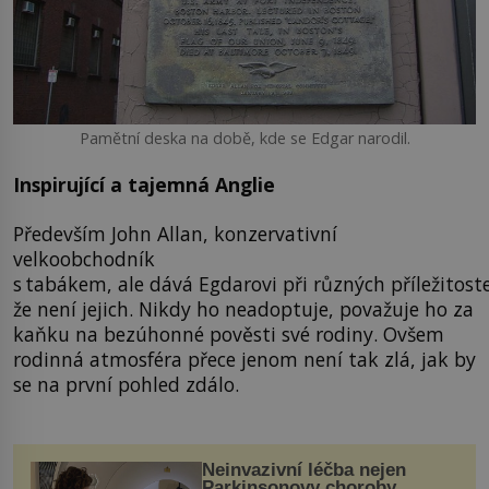
Pamětní deska na době, kde se Edgar narodil.
Inspirující a tajemná Anglie
Především John Allan, konzervativní
velkoobchodník
s tabákem, ale dává Egdarovi při různých příležitoste
že není jejich. Nikdy ho neadoptuje, považuje ho za
kaňku na bezúhonné pověsti své rodiny. Ovšem
rodinná atmosféra přece jenom není tak zlá, jak by
se na první pohled zdálo.
Neinvazivní léčba nejen
Parkinsonovy choroby