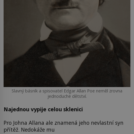
Slavný básník a spisovatel Edgar Allan Poe neměl zrovna
jednoduché dětství.
Najednou vypije celou sklenici
Pro Johna Allana ale znamená jeho nevlastní syn
přítěž. Nedokáže mu