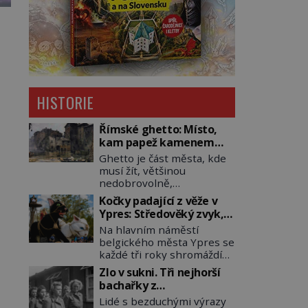
HISTORIE
Římské ghetto: Místo,
kam papež kamenem
dohodil
Ghetto je část města, kde
musí žít, většinou
nedobrovolně,
náboženská, rasová nebo
Kočky padající z věže v
národnostní menšina
Ypres: Středověký zvyk,
obyvatel. Bohaté
který dodnes budí
Na hlavním náměstí
historické zkušenosti mají
rozpaky
belgického města Ypres se
s takovým životem Židé. Už
každé tři roky shromáždí
od středověku jsou totiž v
tisíce lidí. Z věže slavné
každou chvíli nuceni v
Zlo v sukni. Tři nejhorší
tržnice létají do davu
nějakém žít. Mezi ty
bachařky z
kočky, diváci jásají a snaží
nejslavnější patří i římské
koncentračních táborů
Lidé s bezduchými výrazy
se je chytit. Naštěstí už
ghetto založené v roce