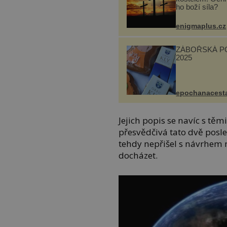
ho boží síla?
enigmaplus.cz
ZÁBOŘSKÁ P
2025
epochanacest
Jejich popis se navíc s tě
přesvědčivá tato dvě posle
tehdy nepřišel s návrhem
docházet.