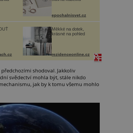
epochalnisvet.cz
OUŤ
Měkké na dotek,
krásné na pohled
ach.cz
rezidenceonline.cz
mi předchozími shodoval. Jakkoliv
dní svědectví mohla být, stále nikdo
 mechanismu, jak by k tomu všemu mohlo