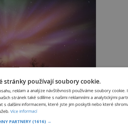
 stránky používají soubory cookie.
bsahu, reklam a analýze návštěvnosti používáme soubory cookie. 
 to, v jaké výšce se nachází.(Foto: Jan Curtis /
šich stránek také sdílíme s našimi reklamními a analytickými partn
ikimedia.org / CC BY-SA 4.0)
s dalšími informacemi, které jste jim poskytli nebo které shromá
lužeb.
Více informací
CHNY PARTNERY
(1616) →
přitom úzce spojována s výškou polární