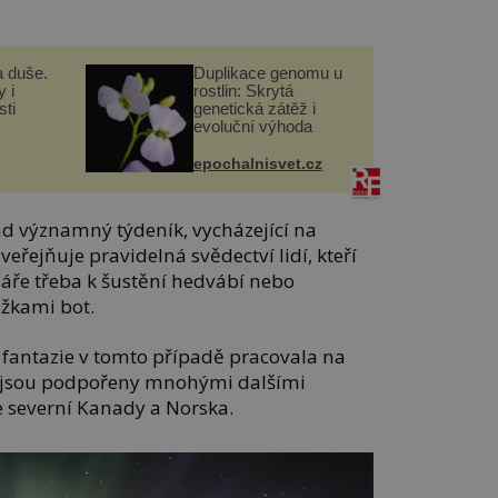
a duše.
Duplikace genomu u
 i
rostlin: Skrytá
ti
genetická zátěž i
evoluční výhoda
epochalnisvet.cz
ad významný týdeník, vycházející na
eřejňuje pravidelná svědectví lidí, kteří
záře třeba k šustění hedvábí nebo
žkami bot.
e fantazie v tomto případě pracovala na
hy jsou podpořeny mnohými dalšími
 severní Kanady a Norska.