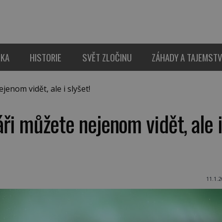
IKA
HISTORIE
SVĚT ZLOČINU
ZÁHADY A TAJEMSTV
jenom vidět, ale i slyšet!
záři můžete nejenom vidět, ale 
11.1.2