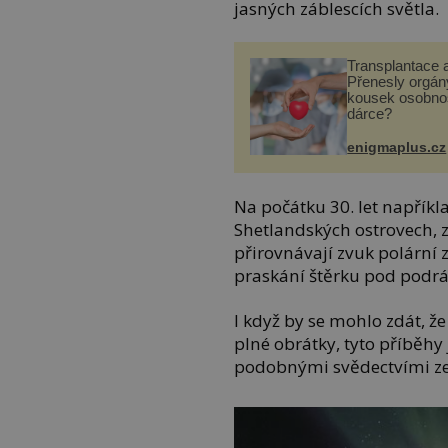
jasných záblescích světla.
Transplantace 
Přenesly orgány
kousek osobnos
dárce?
enigmaplus.cz
Na počátku 30. let napříkl
Shetlandských ostrovech, zv
přirovnávají zvuk polární 
praskání štěrku pod podrá
I když by se mohlo zdát, ž
plné obrátky, tyto příbě
podobnými svědectvími ze