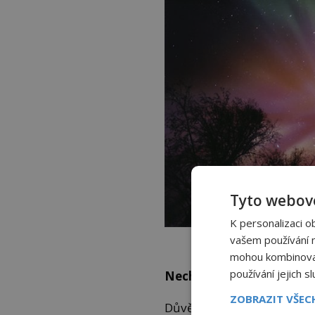
Tyto webové
K personalizaci o
Barvu polární záře ovlivňuje
vašem používání na
commons.w
mohou kombinovat 
používání jejich s
Nechte si ty báchorky…
ZOBRAZIT VŠE
Důvěryhodnost zpráv byla 