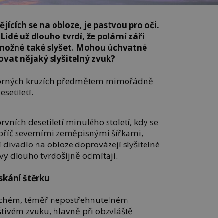
jících se na obloze, je pastvou pro oči.
Lidé už dlouho tvrdí, že polární záři
je možné také slyšet. Mohou úchvatné
vat nějaký slyšitelný zvuk?
dborných kruzích předmětem mimořádně
setiletí.
rvních desetiletí minulého století, kdy se
příč severními zeměpisnými šířkami,
cí divadlo na obloze doprovázejí slyšitelné
ávy dlouho tvrdošíjně odmítají.
skání štěrku
tichém, téměř nepostřehnutelném
štivém zvuku, hlavně při obzvláště