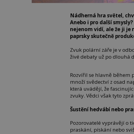
Nádherná hra světel, chvě
Anebo i pro další smysly? 
nejenom vidí, ale že ji 
paprsky skutečně produko
Zvuk polární záře je v o
živé debaty už po dlouhá de
Rozvířil se hlavně během p
množí svědectví z osad na
která uvádějí, že fascinují
zvuky. Vědci však tyto zpr
Šustění hedvábí nebo pra
Pozorovatelé vyprávějí o 
praskání, pískání nebo svi