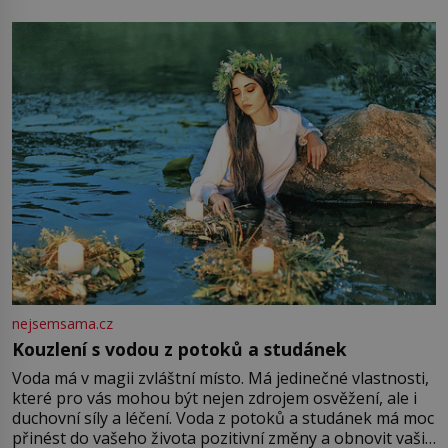
mu přitom zůstane za prsty… „Na šaty ho bude málo,
milostpaní. Stačí jenom na sukni,“ zhodnotí švadlena
množství růžového mušelínu. „Ošidili vás, podívejte.“
Vezme do ruky dřevěnou
nejsemsama.cz
Kouzlení s vodou z potoků a studánek
Voda má v magii zvláštní místo. Má jedinečné vlastnosti,
které pro vás mohou být nejen zdrojem osvěžení, ale i
duchovní síly a léčení. Voda z potoků a studánek má moc
přinést do vašeho života pozitivní změny a obnovit vaši