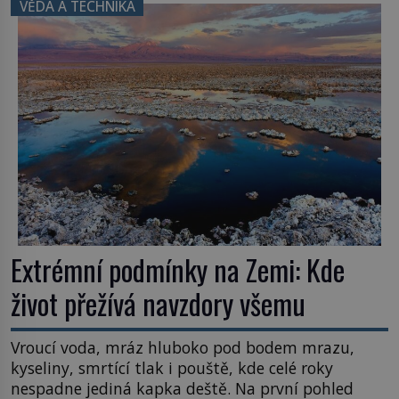
VĚDA A TECHNIKA
užitečná rostlina provází člověka už tisíce let.
Většina lidí vnímá rákos jen jako obyčejnou kulisu
letního koupání. Stačí se však podívat […]
Extrémní podmínky na Zemi: Kde
život přežívá navzdory všemu
Vroucí voda, mráz hluboko pod bodem mrazu,
kyseliny, smrtící tlak i pouště, kde celé roky
nespadne jediná kapka deště. Na první pohled