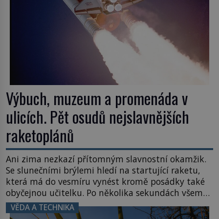
Výbuch, muzeum a promenáda v
ulicích. Pět osudů nejslavnějších
raketoplánů
Ani zima nezkazí přítomným slavnostní okamžik.
Se slunečními brýlemi hledí na startující raketu,
která má do vesmíru vynést kromě posádky také
obyčejnou učitelku. Po několika sekundách všem
ztuhnou úsměvy, stroj totiž exploduje. Jejich
VĚDA A TECHNIKA
konstrukce není z levného kraje, daňové