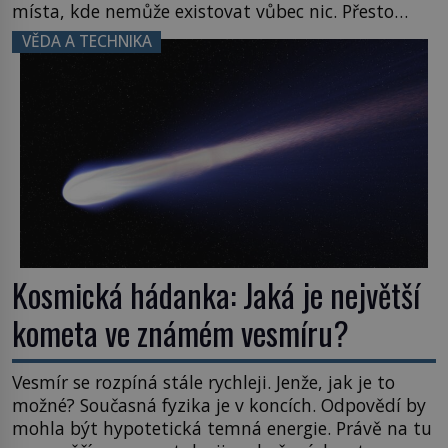
místa, kde nemůže existovat vůbec nic. Přesto
právě tady vědci objevují organismy, které
VĚDA A TECHNIKA
posouvají hranice života. Každý nový nález mění
naše představy o tom, co všechno dokáže příroda a
napovídá, kde bychom jednou […]
Kosmická hádanka: Jaká je největší
kometa ve známém vesmíru?
Vesmír se rozpíná stále rychleji. Jenže, jak je to
možné? Současná fyzika je v koncích. Odpovědí by
mohla být hypotetická temná energie. Právě na tu