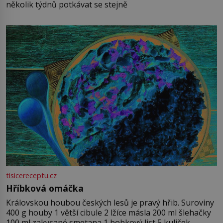
několik týdnů potkávat se stejně
tisicereceptu.cz
Hříbková omáčka
Královskou houbou českých lesů je pravý hřib. Suroviny
400 g houby 1 větší cibule 2 lžíce másla 200 ml šlehačky
100 ml zakysané smetana 1 bobkový list 5 kuliček