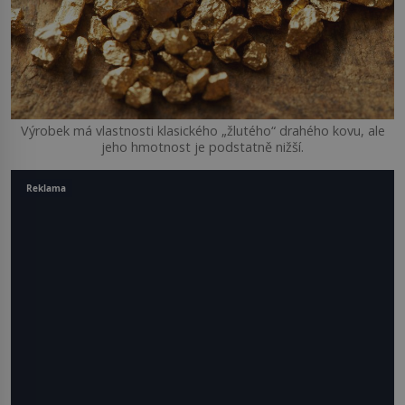
Výrobek má vlastnosti klasického „žlutého“ drahého kovu, ale
jeho hmotnost je podstatně nižší.
Reklama