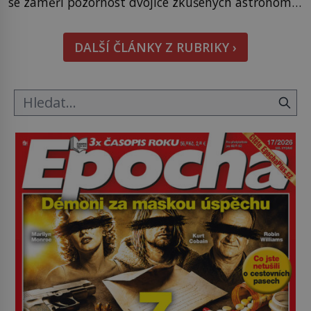
se zaměří pozornost dvojice zkušených astronomů.
Namísto ní ale objeví něco mnohem
hmatatelnějšího. Naprosto rekordní kometu!
DALŠÍ ČLÁNKY Z RUBRIKY ›
Astronomové Pedro Bernardinelli a Gary Bernstein
mravenčí prací zkoumají archivní snímky v rámci
Průzkumu temné energie […]