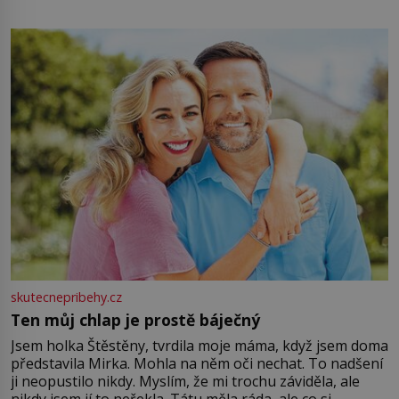
energii. Využitím těchto přírodních zdrojů v magii
můžete obohatit své rituály a přinést do svého života
větší harmonii a klid. Je důležité
skutecnepribehy.cz
Ten můj chlap je prostě báječný
Jsem holka Štěstěny, tvrdila moje máma, když jsem doma
představila Mirka. Mohla na něm oči nechat. To nadšení
ji neopustilo nikdy. Myslím, že mi trochu záviděla, ale
nikdy jsem jí to neřekla. Tátu měla ráda, ale co si