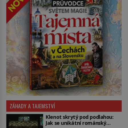
ZÁHADY A TAJEMSTVÍ
Klenot skrytý pod podlahou:
Jak se unikátní románský