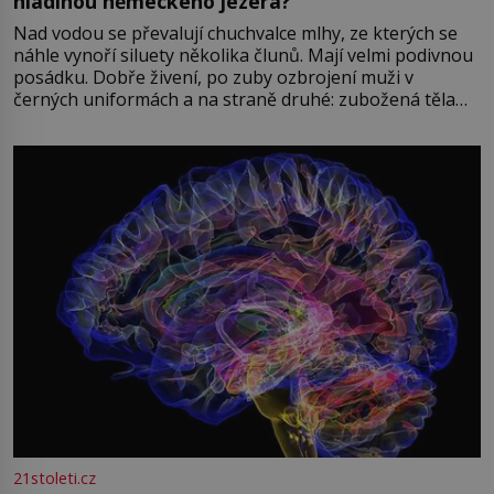
hladinou německého jezera?
Nad vodou se převalují chuchvalce mlhy, ze kterých se
náhle vynoří siluety několika člunů. Mají velmi podivnou
posádku. Dobře živení, po zuby ozbrojení muži v
černých uniformách a na straně druhé: zubožená těla
oblečená v chatrných vězeňských hadrech. Co tato
přízračná scéna znamená? Je jaro roku 1945, druhá
světová válka se chýlí ke konci. Jezero Stolpsee
21stoleti.cz