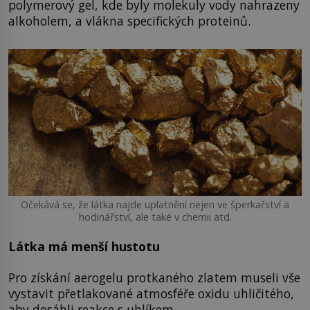
polymerový gel, kde byly molekuly vody nahrazeny
alkoholem, a vlákna specifických proteinů.
Očekává se, že látka najde uplatnění nejen ve šperkařství a
hodinářství, ale také v chemii atd.
Látka má menší hustotu
Pro získání aerogelu protkaného zlatem museli vše
vystavit přetlakované atmosféře oxidu uhličitého,
aby dosáhli reakce s uhlíkem.