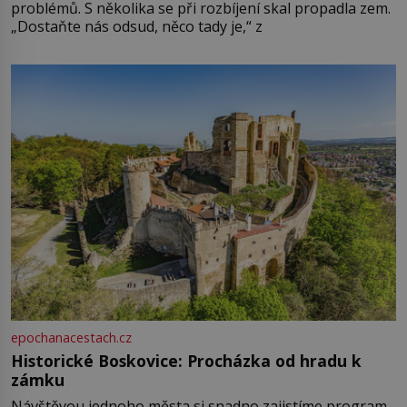
problémů. S několika se při rozbíjení skal propadla zem.
„Dostaňte nás odsud, něco tady je,“ z
epochanacestach.cz
Historické Boskovice: Procházka od hradu k
zámku
Návštěvou jednoho města si snadno zajistíme program