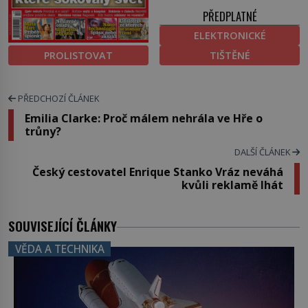
PŘEDPLATNÉ
ELEKTRONICKÉ
PROLISTOVAT
TIŠTĚNÉ
PŘEDCHOZÍ ČLÁNEK
Emilia Clarke: Proč málem nehrála ve Hře o
trůny?
DALŠÍ ČLÁNEK
Český cestovatel Enrique Stanko Vráz neváhá
kvůli reklamě lhát
SOUVISEJÍCÍ ČLÁNKY
VĚDA A TECHNIKA