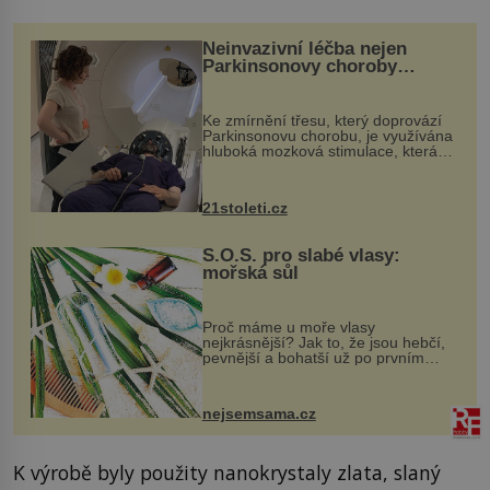
Neinvazivní léčba nejen
Parkinsonovy choroby
pomocí ultrazvukové
„helmy“
Ke zmírnění třesu, který doprovází
Parkinsonovu chorobu, je využívána
hluboká mozková stimulace, která
však vyžaduje vysoce invazivní
zákrok. Ultrazvuk zase není vhodný
k dostatečně přesnému zacílení ...
21stoleti.cz
S.O.S. pro slabé vlasy:
mořská sůl
Proč máme u moře vlasy
nejkrásnější? Jak to, že jsou hebčí,
pevnější a bohatší už po prvním
vykoupání? Protože sůl obsažená v
mořské vodě má blahodárný vliv.
Nejen na tělo a pokožku, ale i na
nejsemsama.cz
vlasy. ...
K výrobě byly použity nanokrystaly zlata, slaný