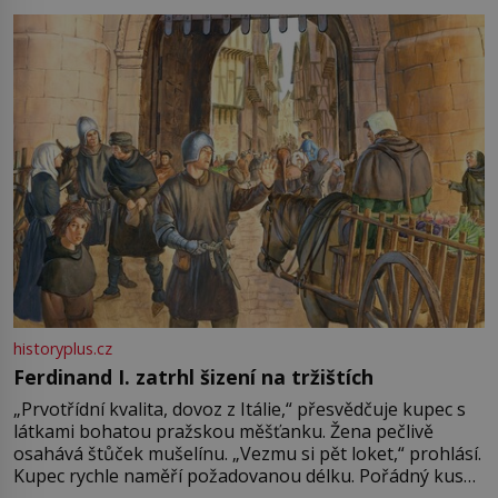
pře hned několik latinskoamerických zemí a k tomu
Francie, kde se traduje,
historyplus.cz
Ferdinand I. zatrhl šizení na tržištích
„Prvotřídní kvalita, dovoz z Itálie,“ přesvědčuje kupec s
látkami bohatou pražskou měšťanku. Žena pečlivě
osahává štůček mušelínu. „Vezmu si pět loket,“ prohlásí.
Kupec rychle naměří požadovanou délku. Pořádný kus