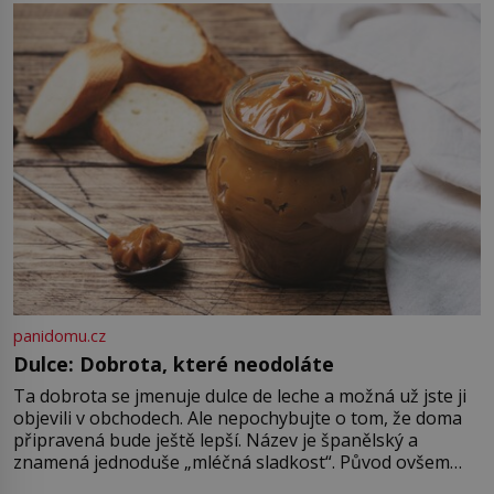
Jenže právě ten nikdo dlouho
nedostane. Až jednou se na letišti
ozve věta, která změní […]
panidomu.cz
Dulce: Dobrota, které neodoláte
Ta dobrota se jmenuje dulce de leche a možná už jste ji
objevili v obchodech. Ale nepochybujte o tom, že doma
připravená bude ještě lepší. Název je španělský a
znamená jednoduše „mléčná sladkost“. Původ ovšem
není úplně jednoznačný, o autorství této receptury se