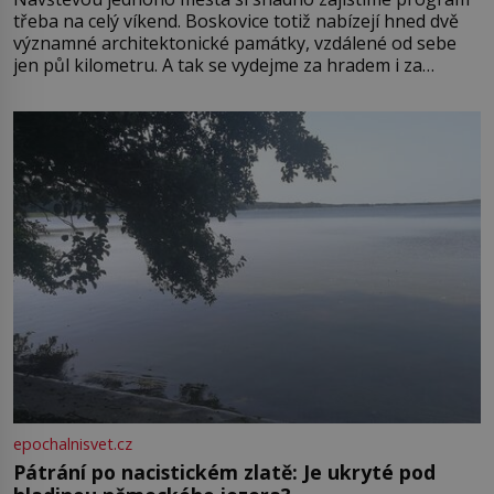
třeba na celý víkend. Boskovice totiž nabízejí hned dvě
významné architektonické památky, vzdálené od sebe
jen půl kilometru. A tak se vydejme za hradem i za
zámkem do krásné jihomoravské krajiny. Trhová osada
Boskovice na okraji Drahanské vrchoviny vznikla někdy
ve13. století, a už v roce 1313 kronikáři zaznamenali
epochalnisvet.cz
Pátrání po nacistickém zlatě: Je ukryté pod