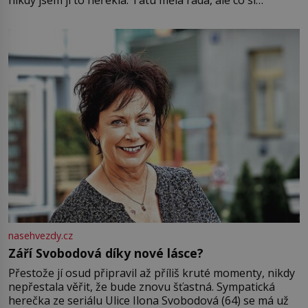
pamatuji, tak jsme s Mirkem byli zamilovaní mnohem víc.
Jsme spolu moc rádi Tehdy byla jiná doba, když
nasehvezdy.cz
Září Svobodová díky nové lásce?
Přestože jí osud připravil až příliš kruté momenty, nikdy
nepřestala věřit, že bude znovu šťastná. Sympatická
herečka ze seriálu Ulice Ilona Svobodová (64) se má už