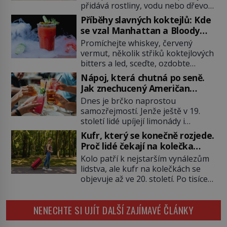
přidává rostliny, vodu nebo dřevo?
Feng šuej tvrdí, že domov není jen
Příběhy slavných koktejlů: Kde
soubor zdí a nábytku. Je to prostor,
se vzal Manhattan a Bloody
kterým proudí energie čchi a jeho
Mary?
Promíchejte whiskey, červený
uspořádání může ovlivňovat, jak se
vermut, několik střiků koktejlových
v něm člověk cítí. Feng šuej má
bitters a led, sceďte, ozdobte
kořeny ve staré Číně a jeho historie
koktejlovou třešinkou a tadá…
[…]
Nápoj, která chutná po seně.
Manhattan je tu! A pokud to má být
Jak znechucený Američan
skutečně on, dejte si pozor, ať
vymyslel brčko
Dnes je brčko naprostou
místo klasické americké rye
samozřejmostí. Jenže ještě v 19.
whiskey či klidně bourbonu
století lidé upíjejí limonády i
nepoužijete skotskou whisku. Co
koktejly dutými stébly žita nebo
se stane? Inu, koktejl bude stále
Kufr, který se konečně rozjede.
žitné slámy. Fungují sice dobře,
skvělý, ale už to nebude
Proč lidé čekají na kolečka
mají ale jednu nepříjemnou
Manhattan ale […]
téměř pět tisíc let?
Kolo patří k nejstarším vynálezům
vlastnost po chvíli se rozmáčejí a
lidstva, ale kufr na kolečkách se
nápoji dodávají travnatou příchuť.
objevuje až ve 20. století. Po tisíce
Právě tahle drobná nepříjemnost
let lidé vláčejí těžká zavazadla v
přivede amerického výrobce
rukou, na zádech nebo je nakládají
cigaretových náustků k nápadu,
NENECHTE SI UJÍT DALŠÍ ZAJÍMAVÉ ČLÁNKY
na povozy. Stačí přitom jediný
který změní způsob pití po celém
nápad, připevnit ke kufru kolečka.
[…]