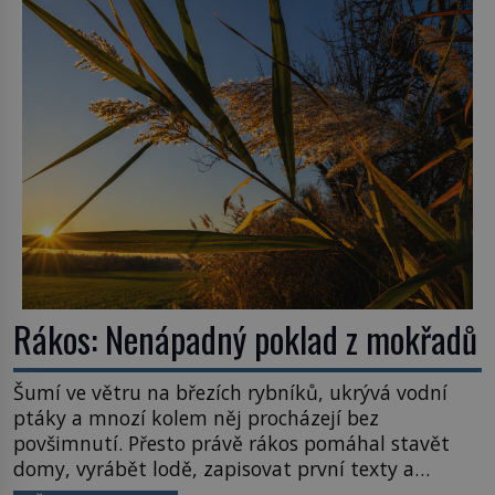
poplatníky stojí miliardy dolarů. Na druhou stranu
zvládnou jen představitelné věci. Na malé kousky
Název: Columbia První […]
Rákos: Nenápadný poklad z mokřadů
Šumí ve větru na březích rybníků, ukrývá vodní
ptáky a mnozí kolem něj procházejí bez
povšimnutí. Přesto právě rákos pomáhal stavět
domy, vyrábět lodě, zapisovat první texty a
inspiroval řadu pověstí. Tato skromná, ale