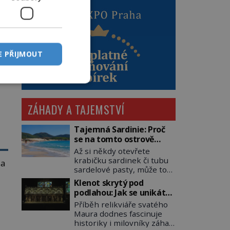
E PŘIJMOUT
á
ZÁHADY A TAJEMSTVÍ
é
Tajemná Sardinie: Proč
se na tomto ostrově
nedoporučuje pytlovat
Až si někdy otevřete
„mořské brambory“?
krabičku sardinek či tubu
 a
sardelové pasty, může to
být i lehké pozvání na
Klenot skrytý pod
cestu do srdce
podlahou: Jak se unikátní
Středozemního moře, na
románský poklad dostal
Příběh relikviáře svatého
ostrov hrdých Sardů.
ce
do zapadlého Bečova?
Maura dodnes fascinuje
Věděli jste, že to byl právě
historiky i milovníky záhad
italský ostrov Sardinie,