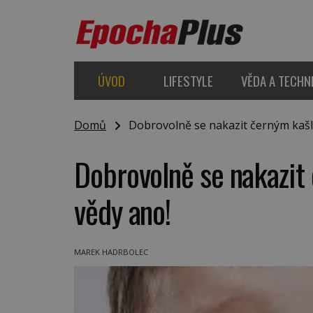
ÚVOD
LIFESTYLE
VĚDA A TECHN
Domů
Dobrovolně se nakazit černým kašl
Dobrovolně se nakazi
vědy ano!
MAREK HADRBOLEC