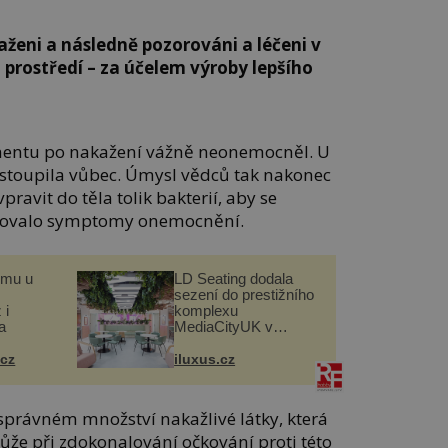
aženi a následně pozorováni a léčeni v
prostředí – za účelem výroby lepšího
mentu po nakažení vážně neonemocněl. U
stoupila vůbec. Úmysl vědců tak nakonec
ravit do těla tolik bakterií, aby se
azovalo symptomy onemocnění.
omu u
LD Seating dodala
sezení do prestižního
 i
komplexu
a
MediaCityUK v
Salfordu
.cz
iluxus.cz
právném množství nakažlivé látky, která
ůže při zdokonalování očkování proti této