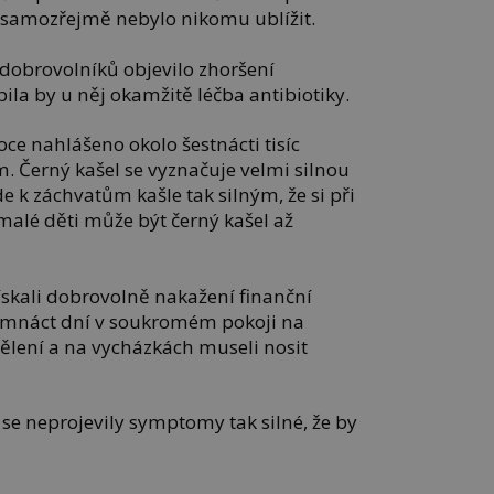
samozřejmě nebylo nikomu ublížit.
 dobrovolníků objevilo zhoršení
ila by u něj okamžitě léčba antibiotiky.
oce nahlášeno okolo šestnácti tisíc
 Černý kašel se vyznačuje velmi silnou
e k záchvatům kašle tak silným, že si při
malé děti může být černý kašel až
ískali dobrovolně nakažení finanční
dmnáct dní v soukromém pokoji na
lení a na vycházkách museli nosit
se neprojevily symptomy tak silné, že by