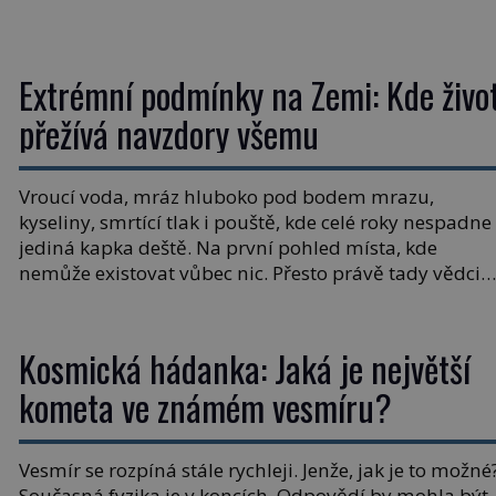
letního koupání. Stačí se však podívat […]
Extrémní podmínky na Zemi: Kde živo
přežívá navzdory všemu
Vroucí voda, mráz hluboko pod bodem mrazu,
kyseliny, smrtící tlak i pouště, kde celé roky nespadne
jediná kapka deště. Na první pohled místa, kde
nemůže existovat vůbec nic. Přesto právě tady vědci
objevují organismy, které posouvají hranice života.
Každý nový nález mění naše představy o tom, co
všechno dokáže příroda a napovídá, kde bychom
Kosmická hádanka: Jaká je největší
jednou […]
kometa ve známém vesmíru?
Vesmír se rozpíná stále rychleji. Jenže, jak je to možné
Současná fyzika je v koncích. Odpovědí by mohla být