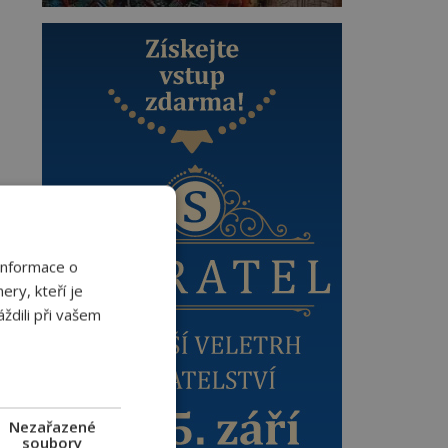
Informace o
ery, kteří je
ždili při vašem
Nezařazené
soubory