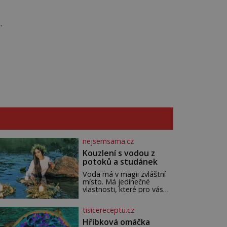
nejsemsama.cz
Kouzlení s vodou z
potoků a studánek
Voda má v magii zvláštní
místo. Má jedinečné
vlastnosti, které pro vás
mohou být nejen zdrojem
osvěžení, ale i duchovní síly
tisicereceptu.cz
a léčení. Voda z potoků a
studánek má moc přinést
Hříbková omáčka