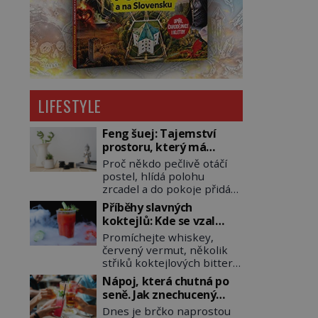
LIFESTYLE
Feng šuej: Tajemství
prostoru, který má
přinášet štěstí
Proč někdo pečlivě otáčí
postel, hlídá polohu
zrcadel a do pokoje přidává
rostliny, vodu nebo dřevo?
Příběhy slavných
Feng šuej tvrdí, že domov
koktejlů: Kde se vzal
není jen soubor zdí a
Manhattan a Bloody
Promíchejte whiskey,
nábytku. Je to prostor,
Mary?
červený vermut, několik
kterým proudí energie
střiků koktejlových bitters
čchi a jeho uspořádání
a led, sceďte, ozdobte
může ovlivňovat, jak se v
Nápoj, která chutná po
koktejlovou třešinkou a
něm člověk cítí. Feng šuej
seně. Jak znechucený
tadá… Manhattan je tu! A
má kořeny ve staré Číně a
Američan vymyslel brčko
Dnes je brčko naprostou
pokud to má být skutečně
jeho historie […]