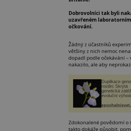
Dobrovolníci tak byli nak
uzavřeném laboratorním 
očkování.
Žádný z účastníků experi
většiny z nich nemoc nena
dopadl podle očekávání – vp
nakazilo, ale aby neprok
Duplikace gen
rostlin: Skrytá
genetická zátěž
evoluční výhod
epochalnisvet
Zdokonalené povědomí o s
takto dokáže působit, pom