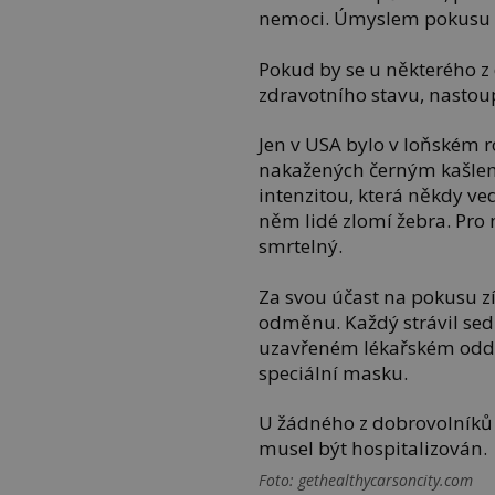
nemoci. Úmyslem pokusu 
Pokud by se u některého z
zdravotního stavu, nastoup
Jen v USA bylo v loňském r
nakažených černým kašlem.
intenzitou, která někdy ved
něm lidé zlomí žebra. Pro 
smrtelný.
Za svou účast na pokusu z
odměnu. Každý strávil se
uzavřeném lékařském oddě
speciální masku.
U žádného z dobrovolníků 
musel být hospitalizován.
Foto: gethealthycarsoncity.com