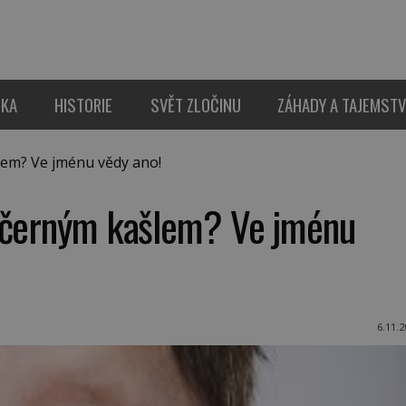
IKA
HISTORIE
SVĚT ZLOČINU
ZÁHADY A TAJEMSTV
em? Ve jménu vědy ano!
t černým kašlem? Ve jménu
6.11.2