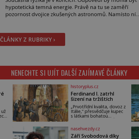
hypotetická temná energie. Právě na tu se zaměří
pozornost dvojice zkušených astronomů. Namísto ní
ale objeví něco mnohem hmatatelnějšího. Naprosto
rekordní kometu! Astronomové Pedro Bernardinelli a
Gary Bernstein mravenčí prací zkoumají archivní
 ČLÁNKY Z RUBRIKY ›
snímky v rámci Průzkumu temné energie […]
NENECHTE SI UJÍT DALŠÍ ZAJÍMAVÉ ČLÁNKY
historyplus.cz
ré
Ferdinand I. zatrhl
šizení na tržištích
„Prvotřídní kvalita, dovoz z
 už
Itálie,“ přesvědčuje kupec
ech.
s látkami bohatou
m,
pražskou měšťanku. Žena
ude
pečlivě osahává štůček
nasehvezdy.cz
mušelínu. „Vezmu si pět
loket,“ prohlásí. Kupec
Září Svobodová díky