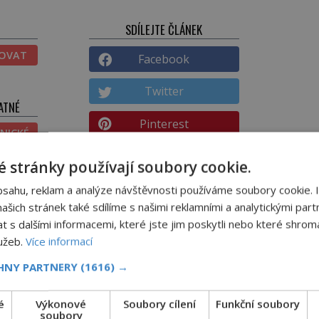
SDÍLEJTE ČLÁNEK
TOVAT
Facebook
Twitter
ATNÉ
Pinterest
NICKÉ
Email
ĚNÉ
 stránky používají soubory cookie.
bsahu, reklam a analýze návštěvnosti používáme soubory cookie. 
DALŠÍ ČLÁNEK
šich stránek také sdílíme s našimi reklamními a analytickými partn
li
VIDEO: Proč sportovci vydělávají
s dalšími informacemi, které jste jim poskytli nebo které shromá
onáře
tolik peněz?
lužeb.
Více informací
CHNY PARTNERY
(1616) →
é
Výkonové
Soubory cílení
Funkční soubory
soubory