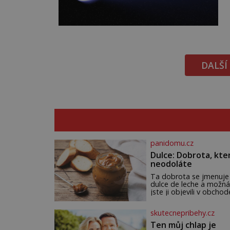
DALŠÍ
panidomu.cz
Dulce: Dobrota, kte
neodoláte
Ta dobrota se jmenuje
dulce de leche a možná
jste ji objevili v obchod
Ale nepochybujte o to
že doma připravená b
skutecnepribehy.cz
ještě lepší. Název je
španělský a znamená
Ten můj chlap je