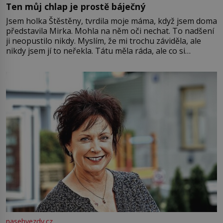
Ten můj chlap je prostě báječný
Jsem holka Štěstěny, tvrdila moje máma, když jsem doma
představila Mirka. Mohla na něm oči nechat. To nadšení
ji neopustilo nikdy. Myslím, že mi trochu záviděla, ale
nikdy jsem jí to neřekla. Tátu měla ráda, ale co si
pamatuji, tak jsme s Mirkem byli zamilovaní mnohem víc.
Jsme spolu moc rádi Tehdy byla jiná doba, když
nasehvezdy.cz