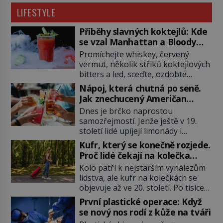
LIFESTYLE
Příběhy slavných koktejlů: Kde
se vzal Manhattan a Bloody
Mary?
Promíchejte whiskey, červený
vermut, několik střiků koktejlových
bitters a led, sceďte, ozdobte
koktejlovou třešinkou a tadá…
Nápoj, která chutná po seně.
Manhattan je tu! A pokud to má být
Jak znechucený Američan
skutečně on, dejte si pozor, ať
vymyslel brčko
Dnes je brčko naprostou
místo klasické americké rye
samozřejmostí. Jenže ještě v 19.
whiskey či klidně bourbonu
století lidé upíjejí limonády i
nepoužijete skotskou whisku. Co
koktejly dutými stébly žita nebo
se stane? Inu, koktejl bude stále
Kufr, který se konečně rozjede.
žitné slámy. Fungují sice dobře,
skvělý, ale už to nebude
Proč lidé čekají na kolečka
mají ale jednu nepříjemnou
Manhattan ale […]
téměř pět tisíc let?
Kolo patří k nejstarším vynálezům
vlastnost po chvíli se rozmáčejí a
lidstva, ale kufr na kolečkách se
nápoji dodávají travnatou příchuť.
objevuje až ve 20. století. Po tisíce
Právě tahle drobná nepříjemnost
let lidé vláčejí těžká zavazadla v
přivede amerického výrobce
První plastické operace: Když
rukou, na zádech nebo je nakládají
cigaretových náustků k nápadu,
se nový nos rodí z kůže na tváři
na povozy. Stačí přitom jediný
který změní způsob pití po celém