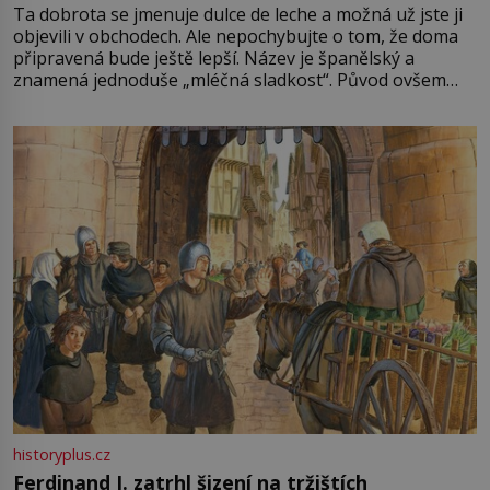
Ta dobrota se jmenuje dulce de leche a možná už jste ji
objevili v obchodech. Ale nepochybujte o tom, že doma
připravená bude ještě lepší. Název je španělský a
znamená jednoduše „mléčná sladkost“. Původ ovšem
není úplně jednoznačný, o autorství této receptury se
pře hned několik latinskoamerických zemí a k tomu
Francie, kde se traduje,
historyplus.cz
Ferdinand I. zatrhl šizení na tržištích