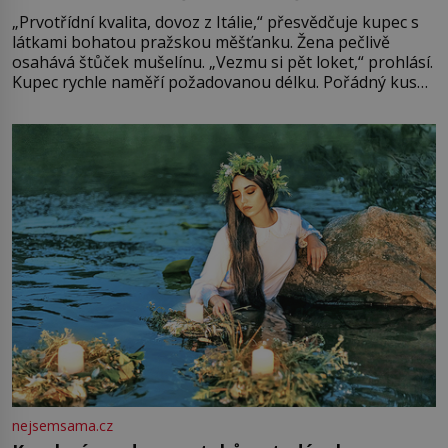
„Prvotřídní kvalita, dovoz z Itálie,“ přesvědčuje kupec s
látkami bohatou pražskou měšťanku. Žena pečlivě
osahává štůček mušelínu. „Vezmu si pět loket,“ prohlásí.
Kupec rychle naměří požadovanou délku. Pořádný kus
mu přitom zůstane za prsty… „Na šaty ho bude málo,
milostpaní. Stačí jenom na sukni,“ zhodnotí švadlena
množství růžového mušelínu. „Ošidili vás, podívejte.“
Vezme do ruky dřevěnou
nejsemsama.cz