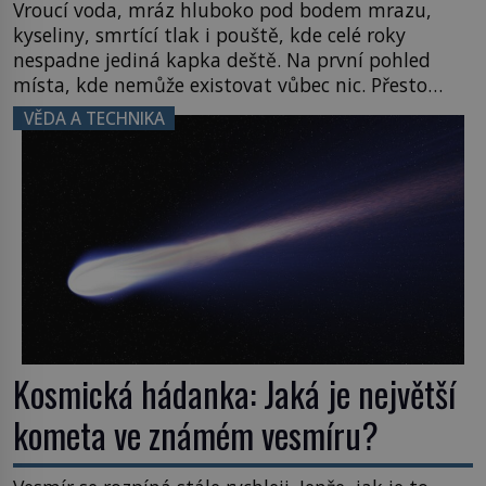
Vroucí voda, mráz hluboko pod bodem mrazu,
kyseliny, smrtící tlak i pouště, kde celé roky
nespadne jediná kapka deště. Na první pohled
místa, kde nemůže existovat vůbec nic. Přesto
právě tady vědci objevují organismy, které
VĚDA A TECHNIKA
posouvají hranice života. Každý nový nález mění
naše představy o tom, co všechno dokáže příroda a
napovídá, kde bychom jednou […]
Kosmická hádanka: Jaká je největší
kometa ve známém vesmíru?