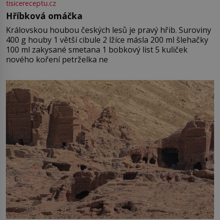
tisicereceptu.cz
Hříbková omáčka
Královskou houbou českých lesů je pravý hřib. Suroviny
400 g houby 1 větší cibule 2 lžíce másla 200 ml šlehačky
100 ml zakysané smetana 1 bobkový list 5 kuliček
nového koření petrželka ne