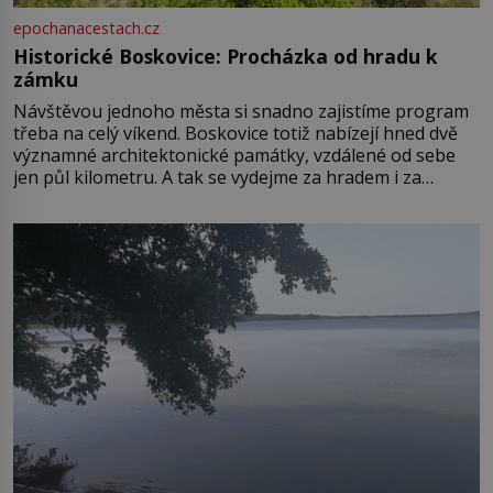
epochanacestach.cz
Historické Boskovice: Procházka od hradu k
zámku
Návštěvou jednoho města si snadno zajistíme program
třeba na celý víkend. Boskovice totiž nabízejí hned dvě
významné architektonické památky, vzdálené od sebe
jen půl kilometru. A tak se vydejme za hradem i za
zámkem do krásné jihomoravské krajiny. Trhová osada
Boskovice na okraji Drahanské vrchoviny vznikla někdy
ve13. století, a už v roce 1313 kronikáři zaznamenali