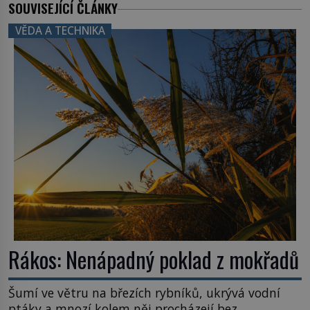
SOUVISEJÍCÍ ČLÁNKY
VĚDA A TECHNIKA
Rákos: Nenápadný poklad z mokřadů
Šumí ve větru na březích rybníků, ukrývá vodní
ptáky a mnozí kolem něj procházejí bez