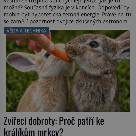
Vesmír se rozpíná stále rychleji. Jenže, jak je to
možné? Současná fyzika je v koncích. Odpovědí by
mohla být hypotetická temná energie. Právě na tu
se zaměří pozornost dvojice zkušených astronomů.
Namísto ní ale objeví něco mnohem
VĚDA A TECHNIKA
hmatatelnějšího. Naprosto rekordní kometu!
Astronomové Pedro Bernardinelli a Gary Bernstein
mravenčí prací zkoumají archivní snímky v rámci
Průzkumu temné energie […]
Zvířecí dobroty: Proč patří ke
králíkům mrkev?