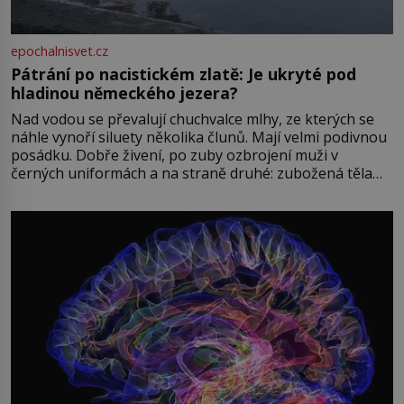
epochalnisvet.cz
Pátrání po nacistickém zlatě: Je ukryté pod
hladinou německého jezera?
Nad vodou se převalují chuchvalce mlhy, ze kterých se
náhle vynoří siluety několika člunů. Mají velmi podivnou
posádku. Dobře živení, po zuby ozbrojení muži v
černých uniformách a na straně druhé: zubožená těla
oblečená v chatrných vězeňských hadrech. Co tato
přízračná scéna znamená? Je jaro roku 1945, druhá
světová válka se chýlí ke konci. Jezero Stolpsee