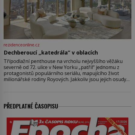
rezidenceonline.cz
Dechberoucí „katedrála“ v oblacích
Třípodlažní penthouse na vrcholu nejvyššího věžáku
severně od 72. ulice v New Yorku „patřil“ jednomu z
protagonistů populárního seriálu, mapujícího život
milionářské rodiny Royových. Jakkoliv jsou jejich osudy
fiktivní, nemovitosti, v nichž „žijí“, jsou velmi reálné.
Ohromující luxusní byt s pěti ložnicemi, čtyřmi
koupelnami a výhledem na Husdon Yards je přitom
jenom jednou z nemovitostí
PŘEDPLATNÉ ČASOPISU