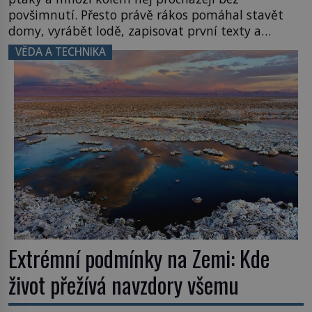
povšimnutí. Přesto právě rákos pomáhal stavět
domy, vyrábět lodě, zapisovat první texty a
inspiroval řadu pověstí. Tato skromná, ale
VĚDA A TECHNIKA
užitečná rostlina provází člověka už tisíce let.
Většina lidí vnímá rákos jen jako obyčejnou kulisu
letního koupání. Stačí se však podívat […]
Extrémní podmínky na Zemi: Kde
život přežívá navzdory všemu