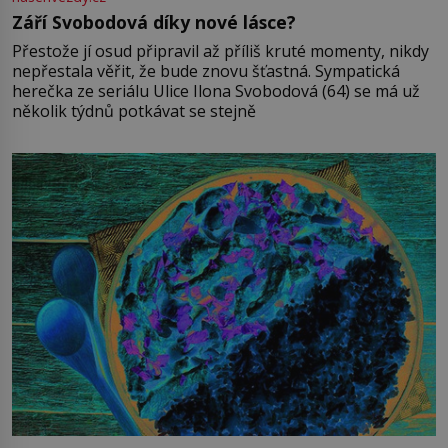
Září Svobodová díky nové lásce?
Přestože jí osud připravil až příliš kruté momenty, nikdy
nepřestala věřit, že bude znovu šťastná. Sympatická
herečka ze seriálu Ulice Ilona Svobodová (64) se má už
několik týdnů potkávat se stejně