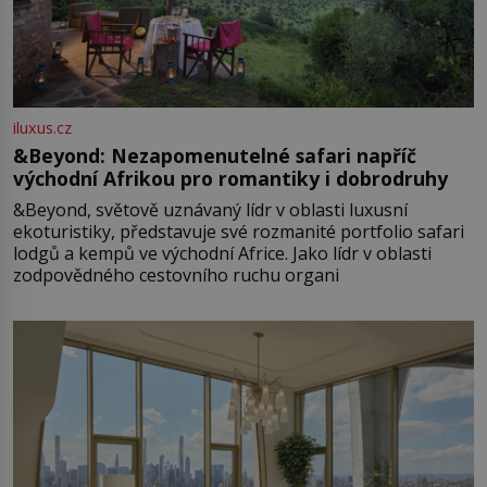
iluxus.cz
&Beyond: Nezapomenutelné safari napříč
východní Afrikou pro romantiky i dobrodruhy
&Beyond, světově uznávaný lídr v oblasti luxusní
ekoturistiky, představuje své rozmanité portfolio safari
lodgů a kempů ve východní Africe. Jako lídr v oblasti
zodpovědného cestovního ruchu organi