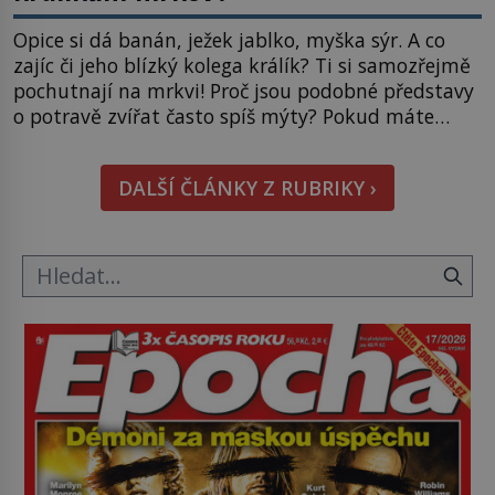
Opice si dá banán, ježek jablko, myška sýr. A co
zajíc či jeho blízký kolega králík? Ti si samozřejmě
pochutnají na mrkvi! Proč jsou podobné představy
o potravě zvířat často spíš mýty? Pokud máte
doma králíka, mrkev mu dát můžete. A nejspíš mu
i bude chutnat, ovšem měl by ji mít jen jako
DALŠÍ ČLÁNKY Z RUBRIKY ›
občasný pamlsek. […]