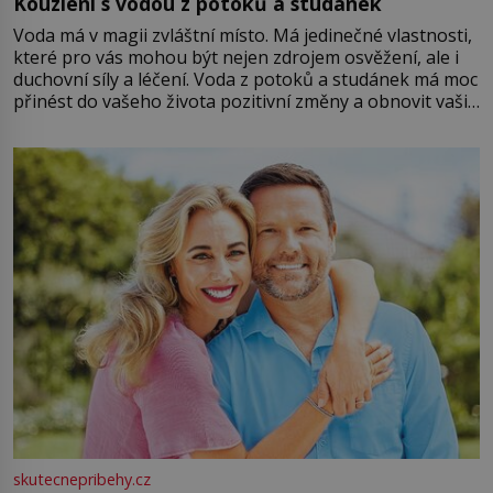
Kouzlení s vodou z potoků a studánek
Voda má v magii zvláštní místo. Má jedinečné vlastnosti,
které pro vás mohou být nejen zdrojem osvěžení, ale i
duchovní síly a léčení. Voda z potoků a studánek má moc
přinést do vašeho života pozitivní změny a obnovit vaši
energii. Využitím těchto přírodních zdrojů v magii
můžete obohatit své rituály a přinést do svého života
větší harmonii a klid. Je důležité
skutecnepribehy.cz