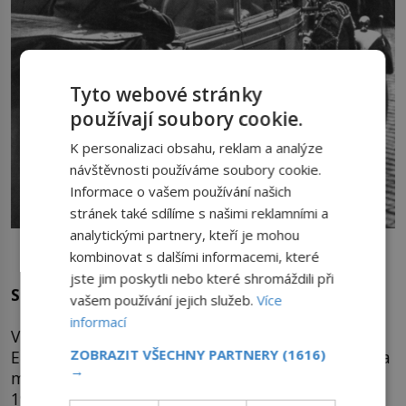
Tyto webové stránky
používají soubory cookie.
K personalizaci obsahu, reklam a analýze
návštěvnosti používáme soubory cookie.
Informace o vašem používání našich
stránek také sdílíme s našimi reklamními a
analytickými partnery, kteří je mohou
Vůdce míří pryč z Prahy. Na cestu si vezme i vzácná díla z
kombinovat s dalšími informacemi, které
Pražského Hradu.
jste jim poskytli nebo které shromáždili při
Sebere vzácné tapisérie
vašem používání jejich služeb.
Více
informací
V 14.30 potom přijímá k rozhovoru prezidenta
ZOBRAZIT VŠECHNY PARTNERY
(1616)
Emila Háchu. O půl hodiny později přijde řada i na
→
ministra obrany, generála
Jana Syrového
(1888–
1970). „Jsem rád, že vás armáda poslechla,“ říká