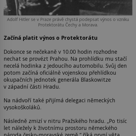
Adolf Hitler se v Praze právě chystá podepsat výnos o vzniku
Protektorátu Čechy a Morava.
Začíná platit výnos o Protektorátu
Dokonce se nečekaně v 10.00 hodin rozhodne
nechat se provézt Prahou. Na prohlídku mu stačí
necelá hodinka z jedoucího automobilu. Svůj den
potom začíná oficiálně vojenskou přehlídkou
okupačních jednotek generála Blaskowitze
v západní části Hradu.
Na nádvoří také přijímá delegaci německých
vysokoškoláků.
Následně zmizí v nitru Pražského hradu. „Po tisíc
let náležely k životnímu prostoru německého
národa česko-moravské země,“ říká první věta