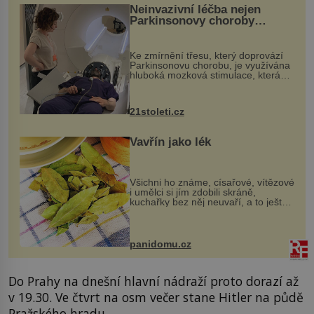
Neinvazivní léčba nejen
Parkinsonovy choroby
pomocí ultrazvukové
„helmy“
Ke zmírnění třesu, který doprovází
Parkinsonovu chorobu, je využívána
hluboká mozková stimulace, která
však vyžaduje vysoce invazivní
zákrok. Ultrazvuk zase není vhodný
k dostatečně přesnému zacílení ...
21stoleti.cz
Vavřín jako lék
Všichni ho známe, císařové, vítězové
i umělci si jím zdobili skráně,
kuchařky bez něj neuvaří, a to ještě
nevíte, že bobkový list může výrazně
zmírnit některé naše neduhy.
Obsahuje v malém množství ně...
panidomu.cz
Do Prahy na dnešní hlavní nádraží proto dorazí až
v 19.30. Ve čtvrt na osm večer stane Hitler na půdě
Pražského hradu.