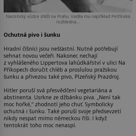
Nacistický vůdce shlíží na Prahu. Vadila mu například Petřínská
rozhledna…
Ochutná pivo i šunku
Hradní číšníci jsou nešťastní. Nutně potřebují
sehnat novou večeři. Nakonec nechají
z vyhlášeného Lippertova lahůdkářství v ulici Na
Příkopech doručit chléb a proslulou pražskou
šunku a přivezou také pivo, Plzeňský Prazdroj.
Hitler poruší svá přesvědčení vegetariána a
abstinenta. Usrkne ze džbánku piva. „Není tak
moc hořké,“ zhodnotí jeho chuť. Symbolicky
ochutná i šunku. Také poruší svoje předsevzetí
nikdy nespat mimo německou říši. I když
tentokrát toho moc nenaspí.