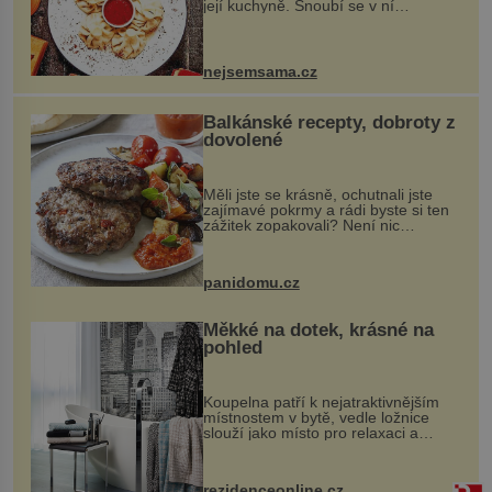
její kuchyně. Snoubí se v ní
evropské a asijské chutě a díky tomu
vznikají rozmanité a chuťově bohaté
pokrmy, které rozhodně st...
nejsemsama.cz
Balkánské recepty, dobroty z
dovolené
Měli jste se krásně, ochutnali jste
zajímavé pokrmy a rádi byste si ten
zážitek zopakovali? Není nic
snazšího. Pljeskavica (10 porcí)
Možná jste ji ochutnali na dovolené v
bývalé Jugoslávii, lze ji vi...
panidomu.cz
Měkké na dotek, krásné na
pohled
Koupelna patří k nejatraktivnějším
místnostem v bytě, vedle ložnice
slouží jako místo pro relaxaci a
odpočinek. Koupelnový textil –
ručníky, osušky a koberečky –
mohou jako mávnutím kouzelného
rezidenceonline.cz