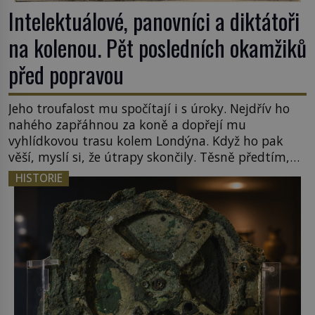
Intelektuálové, panovníci a diktátoři
na kolenou. Pět posledních okamžiků
před popravou
Jeho troufalost mu spočítají i s úroky. Nejdřív ho
nahého zapřáhnou za koně a dopřejí mu
vyhlídkovou trasu kolem Londýna. Když ho pak
věší, myslí si, že útrapy skončily. Těsně předtím,
než ztratí vědomí ho odříznou a začnou jeho tělo
HISTORIE
zbavovat orgánů. Chvíli ještě vnímá, pak ho
vysvobodí bezvědomí a smrt. Do posledního
doušku Kdo: Sokrates […]