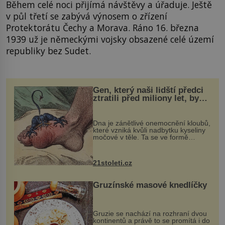
Během celé noci přijímá návštěvy a úřaduje. Ještě
v půl třetí se zabývá výnosem o zřízení
Protektorátu Čechy a Morava. Ráno 16. března
1939 už je německými vojsky obsazené celé území
republiky bez Sudet.
Gen, který naši lidští předci
ztratili před miliony let, by
mohl pomoci s léčbou
„nemoci králů“
Dna je zánětlivé onemocnění kloubů,
které vzniká kvůli nadbytku kyseliny
močové v těle. Ta se ve formě
krystalků ukládá v blízkosti kloubů,
nejčastěji přitom postihuje palce na
nohou, a způsobuje bole...
21stoleti.cz
Gruzínské masové knedlíčky
Gruzie se nachází na rozhraní dvou
kontinentů a právě to se promítá i do