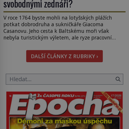
svobodnými zednáři?
V roce 1764 byste mohli na lotyšských plážích
potkat dobrodruha a sukničkáře Giacoma
Casanovu. Jeho cesta k Baltskému moři však
nebyla turistickým výletem, ale ryze pracovní
cestou se zištnými úmysly. Jaký cíl Casanova
sledoval, když se například procházel uličkami
DALŠÍ ČLÁNKY Z RUBRIKY ›
lotyšské Rigy? Casanova v Pobaltí kontaktoval
tamní zednářské lóže. Nebyl v této oblasti žádným
nováčkem, protože do zednářské […]