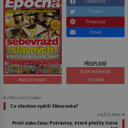
Facebook
Twitter
Pinterest
Email
PŘEDPLATNÉ
ELEKTRONICKÉ
PROLISTOVAT
TIŠTĚNÉ
PŘEDCHOZÍ ČLÁNEK
Co všechno vydrží 50eurovka?
DALŠÍ ČLÁNEK
Proti zubu času: Potraviny, které přežily tisíce