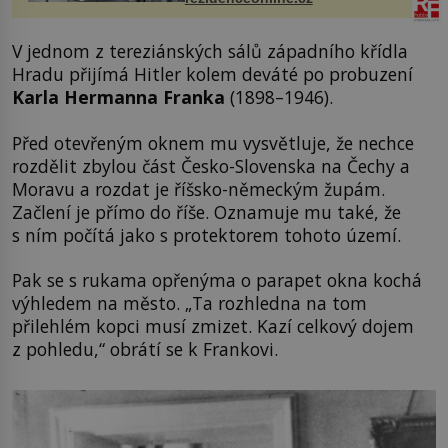
proutku...
V jednom z tereziánských sálů západního křídla
Hradu přijímá Hitler kolem deváté po probuzení
Karla Hermanna Franka
(1898–1946).
Před otevřeným oknem mu vysvětluje, že nechce
rozdělit zbylou část Česko-Slovenska na Čechy a
Moravu a rozdat je říšsko-německým župám.
Začlení je přímo do říše. Oznamuje mu také, že
s ním počítá jako s protektorem tohoto území.
Pak se s rukama opřenýma o parapet okna kochá
výhledem na město. „Ta rozhledna na tom
přilehlém kopci musí zmizet. Kazí celkový dojem
z pohledu,“ obrátí se k Frankovi.