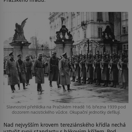
Slavnostní přehlídka na Pražském Hradě 16. března 1939 pod
dozorem nacistického vůdce. Okupační jednotky defilují.
Nad nejvyšším krovem tereziánského křídla nechá
vztyčit svoji standartu s hákovým křížem. Pod