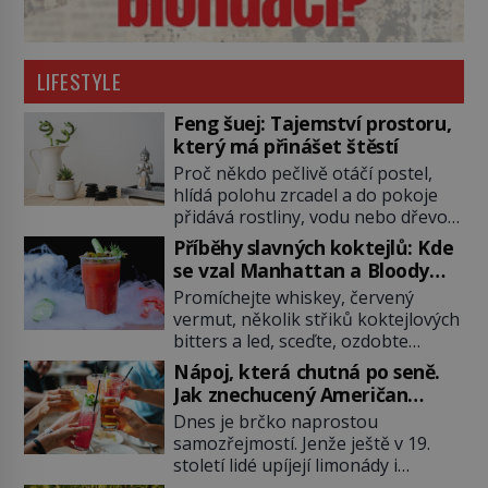
LIFESTYLE
Feng šuej: Tajemství prostoru,
který má přinášet štěstí
Proč někdo pečlivě otáčí postel,
hlídá polohu zrcadel a do pokoje
přidává rostliny, vodu nebo dřevo?
Feng šuej tvrdí, že domov není jen
Příběhy slavných koktejlů: Kde
soubor zdí a nábytku. Je to prostor,
se vzal Manhattan a Bloody
kterým proudí energie čchi a jeho
Mary?
Promíchejte whiskey, červený
uspořádání může ovlivňovat, jak se
vermut, několik střiků koktejlových
v něm člověk cítí. Feng šuej má
bitters a led, sceďte, ozdobte
kořeny ve staré Číně a jeho historie
koktejlovou třešinkou a tadá…
[…]
Nápoj, která chutná po seně.
Manhattan je tu! A pokud to má být
Jak znechucený Američan
skutečně on, dejte si pozor, ať
vymyslel brčko
Dnes je brčko naprostou
místo klasické americké rye
samozřejmostí. Jenže ještě v 19.
whiskey či klidně bourbonu
století lidé upíjejí limonády i
nepoužijete skotskou whisku. Co
koktejly dutými stébly žita nebo