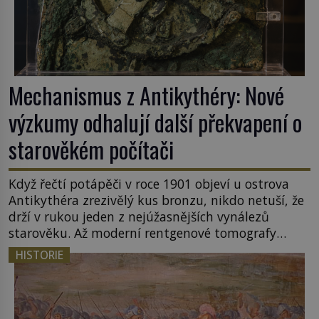
Mechanismus z Antikythéry: Nové
výzkumy odhalují další překvapení o
starověkém počítači
Když řečtí potápěči v roce 1901 objeví u ostrova
Antikythéra zrezivělý kus bronzu, nikdo netuší, že
drží v rukou jeden z nejúžasnějších vynálezů
starověku. Až moderní rentgenové tomografy
odhalí desítky ozubených kol ukrytých uvnitř.
HISTORIE
Mechanismus z Antikythéry je dnes považován za
nejstarší známý analogový počítač na světě. Přesto
ani po více než sto letech výzkumu […]