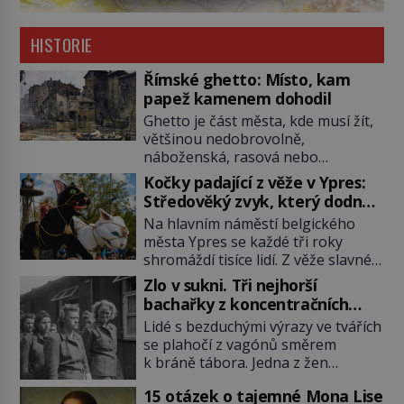
HISTORIE
Římské ghetto: Místo, kam
papež kamenem dohodil
Ghetto je část města, kde musí žít,
většinou nedobrovolně,
náboženská, rasová nebo
národnostní menšina obyvatel.
Kočky padající z věže v Ypres:
Bohaté historické zkušenosti mají s
Středověký zvyk, který dodnes
takovým životem Židé. Už od
budí rozpaky
Na hlavním náměstí belgického
středověku jsou totiž v každou
města Ypres se každé tři roky
chvíli nuceni v nějakém žít. Mezi ty
shromáždí tisíce lidí. Z věže slavné
nejslavnější patří i římské ghetto
tržnice létají do davu kočky, diváci
založené v roce 1555. Pokud jde o
Zlo v sukni. Tři nejhorší
jásají a snaží se je chytit. Naštěstí
vztah k Židům, nemá se Řím čím
bachařky z koncentračních
už nejde o živá zvířata, ale jenom o
chlubit. […]
táborů
Lidé s bezduchými výrazy ve tvářích
plyšové suvenýry. Kdysi to ale bylo
se plahočí z vagónů směrem
jinak. Tato veselá podívaná
k bráně tábora. Jedna z žen
připomíná jeden z nejpodivnějších
pohlédne přímo na dozorkyni a
a zároveň nejkrutějších zvyků […]
15 otázek o tajemné Mona Lise
jejich oči se setkají. Místo soucitu