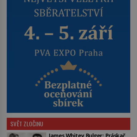
SVĚT ZLOČINU
James Whitey Bulger: Práskač,