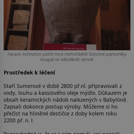
Faraon Achnaton patřil mezi mimořádně čistotné panovníky.
Koupal se několikrát denně.
Prostředek k léčení
Staří Sumerové v době 2800 př.nl. připravovali z
vody, louhu a kassiového oleje mýdlo. Důkazem je
obsah keramických nádob nalezených v Babylóně.
Zapsali dokonce postup výroby. Můžeme si ho
přečíst na hliněné destičce z doby kolem roku
2200 př. n. l.
Pozoruhodné je, že se s ním nemyli, ani neprali