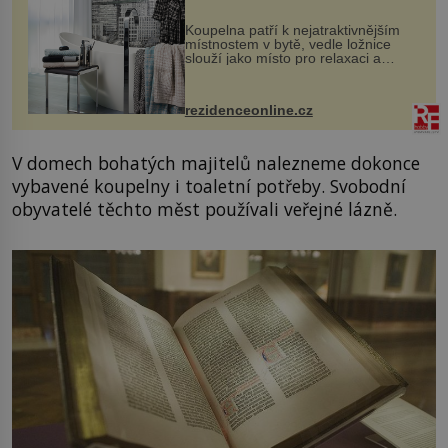
Koupelna patří k nejatraktivnějším
místnostem v bytě, vedle ložnice
slouží jako místo pro relaxaci a
odpočinek. Koupelnový textil –
ručníky, osušky a koberečky –
mohou jako mávnutím kouzelného
rezidenceonline.cz
proutku...
V domech bohatých majitelů nalezneme dokonce
vybavené koupelny i toaletní potřeby. Svobodní
obyvatelé těchto měst používali veřejné lázně.