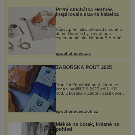
První sluchátka Hermés
inspirovala slavná kabelka
Vůbec první sluchátka od módního
domu Hermès byla vyrobena
experimentálním laboratoří Hermès
Ateliers Horizons. Elegantní gadget
si vyžádal dva roky vývoje a chlubí
se ručně šitou hovězí kůží a
epochalnisvet.cz
kovový...
ZÁBOŘSKÁ POUŤ 2025
Tradiční Zábořská pouť, která se
koná v neděli 7.9.2025 od 11:00
hod. u kostela v Záboří, části obce
Kly u Mělníka. V programu naleznete
komentovanou prohlídku kostela,
dobovou hudbu, řemesla, atrakce...
epochanacestach.cz
Měkké na dotek, krásné na
pohled