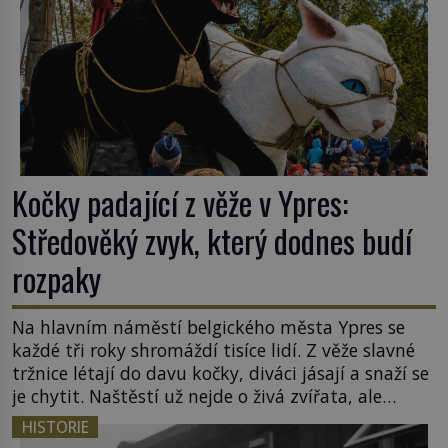
Kočky padající z věže v Ypres:
Středověký zvyk, který dodnes budí
rozpaky
Na hlavním náměstí belgického města Ypres se
každé tři roky shromáždí tisíce lidí. Z věže slavné
tržnice létají do davu kočky, diváci jásají a snaží se
je chytit. Naštěstí už nejde o živá zvířata, ale
jenom o plyšové suvenýry. Kdysi to ale bylo jinak.
HISTORIE
Tato veselá podívaná připomíná jeden z