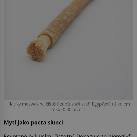
Klacíky meswak na čištění zubů znali staří Egypťané už kolem
roku 3500 př. n. l.
Mytí jako pocta slunci
Egypťané byli velmi čistotní. Dokazuje to hieroglyf