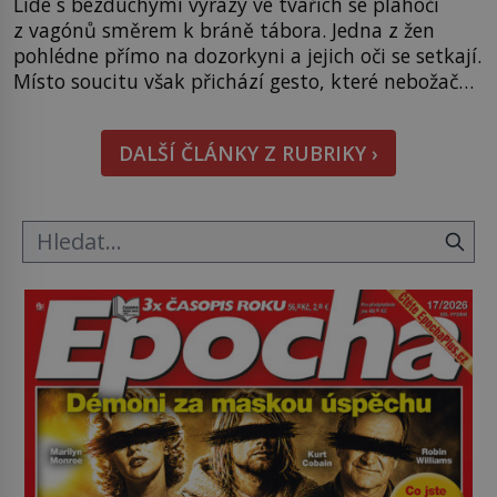
Lidé s bezduchými výrazy ve tvářích se plahočí
z vagónů směrem k bráně tábora. Jedna z žen
pohlédne přímo na dozorkyni a jejich oči se setkají.
Místo soucitu však přichází gesto, které nebožačku
posílá rovnou do plynové komory. Jména jako
Rudolf Höss (1901–1947), Josef Mengele (1911–
DALŠÍ ČLÁNKY Z RUBRIKY ›
1979) či Heinrich Himmler (1900–1945) zná každý,
o koho se historie jen otřela. Jenže […]