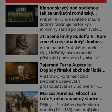
Klenot skrytý pod podlahou:
Jak se unikátní románský
poklad dostal do zapadlého
Příběh relikviáře svatého Maura
Bečova?
dodnes fascinuje historiky i
milovníky záhad po celém světě.
Tato románská zlatnická památka
Ztracené knihy Rudolfa II.: Kam
ze 13. století je po českých
zmizela nejzáhadnější knihovna
korunovačních klenotech druhým
Evropy?
V komnatách Pražského hradu se
nejcennějším movitým majetkem v
třpytí křišťály, astronomické
České republice. Přestože byl
přístroje i podivné alchymistické
klenot v roce 1985 po dramatickém
rukopisy. Císař Rudolf II.
pátrání kriminalistů úspěšně
Tajemná Terra Australis:
shromažďuje vše, co souvisí s
nalezen, jeho minulost stále
Dopluly římské obchodní lodě
tajemstvím přírody, hvězd i
obestírá hustá mlha. Otázky, jak
až do Austrálie?
Australský kontinent začali
lidského poznání. Jenže po jeho
přesně se tato […]
Evropané objevovat a
smrti se jeho slavné sbírky začínají
prozkoumávat až v polovině 17.
rozpadat a část z nich mizí navždy.
století. Existuje však možnost, že
Kdo odnesl nejvzácnější knihy? A
Marcus Aurelius: Filozof na
by se o tento vzdálený kontinent
existují ještě někde zapomenuté
trůně, nebo unavený vládce
mohly zajímat již evropské
rukopisy, které nikdo […]
závislý na opiu?
Dějiny si římského císaře Marca
starověké civilizace, a to o 15
Aurelia (121–180) pamatují jako
století dříve? Již od starověku