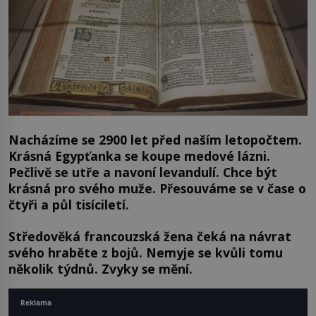
Nacházíme se 2900 let před naším letopočtem.
Krásná Egypťanka se koupe medové lázni.
Pečlivě se utře a navoní levandulí. Chce být
krásná pro svého muže. Přesouváme se v čase o
čtyři a půl tisíciletí.
Středověká francouzská žena čeká na návrat
svého hraběte z bojů. Nemyje se kvůli tomu
několik týdnů. Zvyky se mění.
Reklama