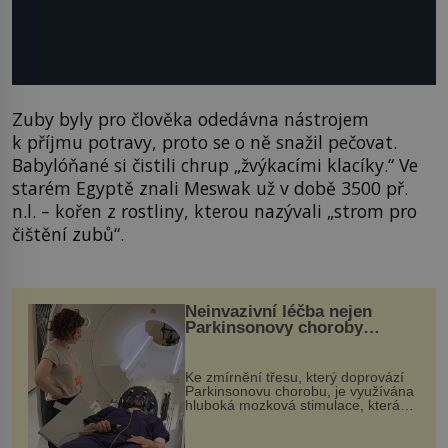
Zuby byly pro člověka odedávna nástrojem
k příjmu potravy, proto se o ně snažil pečovat.
Babylóňané si čistili chrup „žvýkacími klacíky.“ Ve
starém Egyptě znali Meswak už v době 3500 př.
n.l. – kořen z rostliny, kterou nazývali „strom pro
čištění zubů“.
Neinvazivní léčba nejen
Parkinsonovy choroby
pomocí ultrazvukové
„helmy“
Ke zmírnění třesu, který doprovází
Parkinsonovu chorobu, je využívána
hluboká mozková stimulace, která
však vyžaduje vysoce invazivní
zákrok. Ultrazvuk zase není vhodný
k dostatečně přesnému zacílení ...