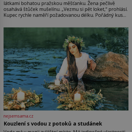
látkami bohatou pražskou měšťanku. Žena pečlivě
osahává štůček mušelínu. „Vezmu si pět loket,“ prohlásí.
Kupec rychle naměří požadovanou délku. Pořádný kus
mu přitom zůstane za prsty… „Na šaty ho bude málo,
milostpaní. Stačí jenom na sukni,“ zhodnotí švadlena
množství růžového mušelínu. „Ošidili vás, podívejte.“
Vezme do ruky dřevěnou
nejsemsama.cz
Kouzlení s vodou z potoků a studánek