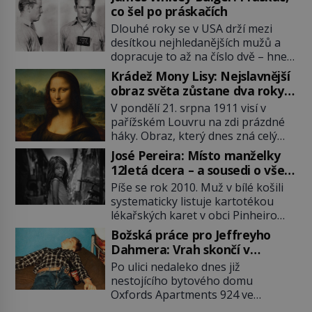
co šel po práskačích
Dlouhé roky se v USA drží mezi
desítkou nejhledanějších mužů a
dopracuje to až na číslo dvě – hned
po Usámovi bin Ládinovi (1957–
Krádež Mony Lisy: Nejslavnější
2011). To je James „Whitey“ Bulger
obraz světa zůstane dva roky
(1929–2018) viněný ze spoluúčasti
nezvěstný
V pondělí 21. srpna 1911 visí v
na 19 vraždách, vydírání a lichvy. A
pařížském Louvru na zdi prázdné
samozřejmě, krom toho je ještě
háky. Obraz, který dnes zná celý
drogový dealer, který neváhá
svět, je pryč. Zpočátku si nikdo
odstranit z cesty všechny práskače,
José Pereira: Místo manželky
nemyslí, že jde o krádež.
zatímco […]
12letá dcera – a sousedi o všem
Zaměstnanci jsou přesvědčeni, že
vědí!
Píše se rok 2010. Muž v bílé košili
Mona Lisa je jen v restaurátorské
systematicky listuje kartotékou
dílně nebo u fotografa. Když se
lékařských karet v obci Pinheiro
ukáže pravda, propukne jeden z
ležící asi 20 kilometrů od farmy s
největších honů na zloděje v […]
Božská práce pro Jeffreyho
podivínským majitelem. Něco tu
Dahmera: Vrah skončí v
nesedí. Ledaže… Ledaže by ta
tratolišti krve ve vězeňských
Po ulici nedaleko dnes již
mladá dívka z farmy byla ne
umývárnách
nestojícího bytového domu
manželkou, ale dcerou – a všechny
Oxfords Apartments 924 ve
ty děti byly zplozené v incestu. Na
wisconsinském Milwaukee se