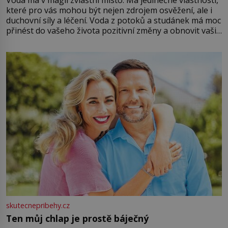
Voda má v magii zvláštní místo. Má jedinečné vlastnosti,
které pro vás mohou být nejen zdrojem osvěžení, ale i
duchovní síly a léčení. Voda z potoků a studánek má moc
přinést do vašeho života pozitivní změny a obnovit vaši
energii. Využitím těchto přírodních zdrojů v magii
můžete obohatit své rituály a přinést do svého života
větší harmonii a klid. Je důležité
skutecnepribehy.cz
Ten můj chlap je prostě báječný