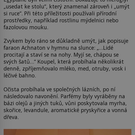
„usedat ke stolu“, který znamenal zároveň i „umýt
si ruce“. Při této příležitosti používali přírodní
prostředky, například rostlinu mýdelnici nebo
fazolovou mouku.
Zvykem bylo ráno se důkladně umýt, jak popisuje
faraon Achnaton v hymnu na slunce: „…Lidé
procitají a staví se na nohy. Myjí se, chápou se
svých šatů…“ Koupel, která probíhala několikrát
denně, zpříjemňovalo mléko, med, otruby, vosk i
léčivé bahno.
Očista probíhala ve společných lázních, po ní
následovalo navonění. Parfémy byly vyráběny na
bázi olejů a jiných tuků, vůni poskytovala myrha,
skořice, levandule, aromatické pryskyřice a vonná
dřeva.