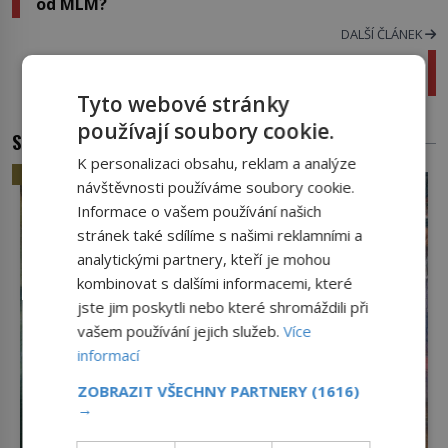
od MLM?
DALŠÍ ČLÁNEK
Zapomeňte na královnu: Tyhle včelky mají
mamku i taťku!
Tyto webové stránky
používají soubory cookie.
SOUVISEJÍCÍ ČLÁNKY
K personalizaci obsahu, reklam a analýze
HISTORIE
návštěvnosti používáme soubory cookie.
Informace o vašem používání našich
stránek také sdílíme s našimi reklamními a
analytickými partnery, kteří je mohou
kombinovat s dalšími informacemi, které
jste jim poskytli nebo které shromáždili při
vašem používání jejich služeb.
Více
informací
ZOBRAZIT VŠECHNY PARTNERY
(1616)
→