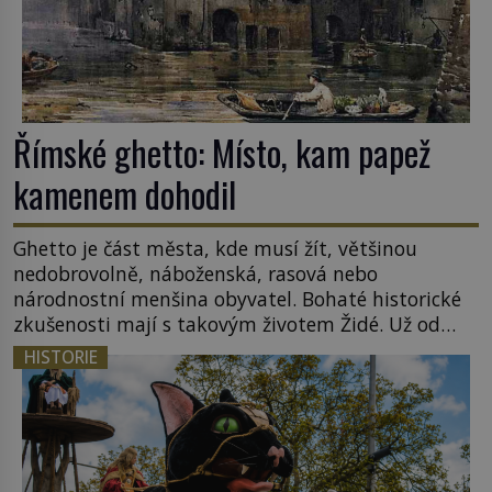
Římské ghetto: Místo, kam papež
kamenem dohodil
Ghetto je část města, kde musí žít, většinou
nedobrovolně, náboženská, rasová nebo
národnostní menšina obyvatel. Bohaté historické
zkušenosti mají s takovým životem Židé. Už od
středověku jsou totiž v každou chvíli nuceni v
HISTORIE
nějakém žít. Mezi ty nejslavnější patří i římské
ghetto založené v roce 1555. Pokud jde o vztah
k Židům, nemá se Řím čím chlubit. […]