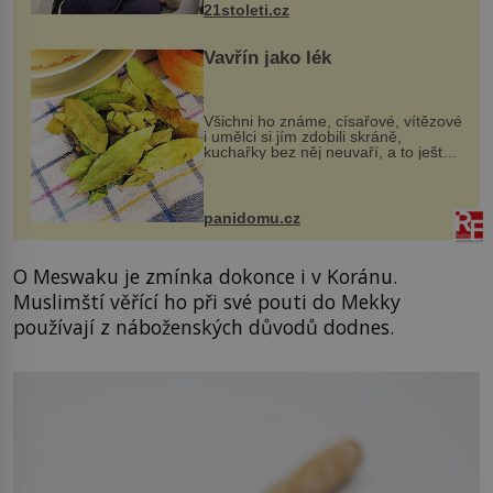
21stoleti.cz
Vavřín jako lék
Všichni ho známe, císařové, vítězové
i umělci si jím zdobili skráně,
kuchařky bez něj neuvaří, a to ještě
nevíte, že bobkový list může výrazně
zmírnit některé naše neduhy.
Obsahuje v malém množství ně...
panidomu.cz
O Meswaku je zmínka dokonce i v Koránu.
Muslimští věřící ho při své pouti do Mekky
používají z náboženských důvodů dodnes.