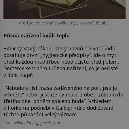
Před jídlem se má člověk umýt, to tvrdí už Bible.
Přísná nařízení kvůli teplu
Biblický Starý zákon, který hovoří o životě Židů,
obsahuje první „hygienické předpisy“. Jde o mytí
před každou modlitbou nebo očistu před jídlem.
Dočteme se v něm i různá nařízení, co je nečisté
v jídle. Např.
„Nebudete jíst masa zadáveného na poli, psu je
vrhněte“ nebo „jestliže by maso z oběti zůstalo do
třetího dne, ohněm spáleno bude“, Vzhledem
k horkému podnebí v Galileji mělo dodržování
těchto přikázání velký význam.
Foto: wikipedia.org, pexels,com