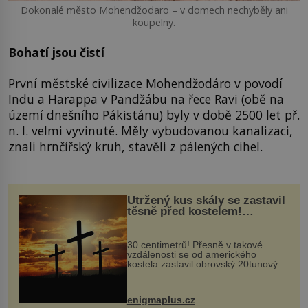
Dokonalé město Mohendžodaro – v domech nechyběly ani
koupelny.
Bohatí jsou čistí
První městské civilizace Mohendžodáro v povodí
Indu a Harappa v Pandžábu na řece Ravi (obě na
území dnešního Pákistánu) byly v době 2500 let př.
n. l. velmi vyvinuté. Měly vybudovanou kanalizaci,
znali hrnčířský kruh, stavěli z pálených cihel.
Utržený kus skály se zastavil
těsně před kostelem!
Ochránila ho boží síla?
30 centimetrů! Přesně v takové
vzdálenosti se od amerického
kostela zastavil obrovský 20tunový
balvan, který se v květnu 2014
nečekaně odtrhl od nedaleké skály
při její demolici. Podle místních stojí
enigmaplus.cz
...