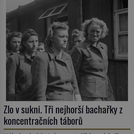
nejpodivnějších a zároveň nejkrutějších zvyků […]
Zlo v sukni. Tři nejhorší bachařky z
koncentračních táborů