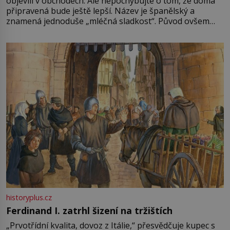
objevili v obchodech. Ale nepochybujte o tom, že doma
připravená bude ještě lepší. Název je španělský a
znamená jednoduše „mléčná sladkost“. Původ ovšem
není úplně jednoznačný, o autorství této receptury se
pře hned několik latinskoamerických zemí a k tomu
Francie, kde se traduje,
historyplus.cz
Ferdinand I. zatrhl šizení na tržištích
„Prvotřídní kvalita, dovoz z Itálie,“ přesvědčuje kupec s