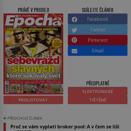
PRÁVĚ V PRODEJI
SDÍLEJTE ČLÁNEK
Facebook
Twitter
Pinterest
Email
PŘEDPLATNÉ
ELEKTRONICKÉ
PROLISTOVAT
TIŠTĚNÉ
PŘEDCHOZÍ ČLÁNEK
Proč se vám vyplatí broker pool: A v čem se liší