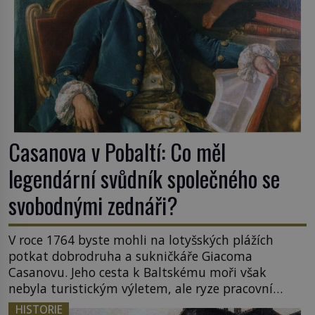
Casanova v Pobaltí: Co měl
legendární svůdník společného se
svobodnými zednáři?
V roce 1764 byste mohli na lotyšských plážích
potkat dobrodruha a sukničkáře Giacoma
Casanovu. Jeho cesta k Baltskému moři však
nebyla turistickým výletem, ale ryze pracovní
cestou se zištnými úmysly. Jaký cíl Casanova
HISTORIE