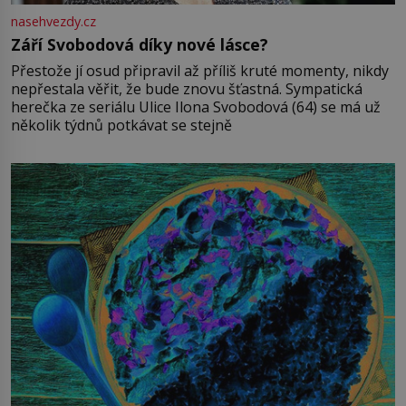
nasehvezdy.cz
Září Svobodová díky nové lásce?
Přestože jí osud připravil až příliš kruté momenty, nikdy
nepřestala věřit, že bude znovu šťastná. Sympatická
herečka ze seriálu Ulice Ilona Svobodová (64) se má už
několik týdnů potkávat se stejně