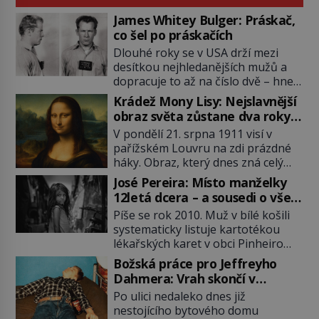
James Whitey Bulger: Práskač,
co šel po práskačích
Dlouhé roky se v USA drží mezi
desítkou nejhledanějších mužů a
dopracuje to až na číslo dvě – hned
po Usámovi bin Ládinovi (1957–
Krádež Mony Lisy: Nejslavnější
2011). To je James „Whitey“ Bulger
obraz světa zůstane dva roky
(1929–2018) viněný ze spoluúčasti
nezvěstný
V pondělí 21. srpna 1911 visí v
na 19 vraždách, vydírání a lichvy. A
pařížském Louvru na zdi prázdné
samozřejmě, krom toho je ještě
háky. Obraz, který dnes zná celý
drogový dealer, který neváhá
svět, je pryč. Zpočátku si nikdo
odstranit z cesty všechny práskače,
José Pereira: Místo manželky
nemyslí, že jde o krádež.
zatímco […]
12letá dcera – a sousedi o všem
Zaměstnanci jsou přesvědčeni, že
vědí!
Píše se rok 2010. Muž v bílé košili
Mona Lisa je jen v restaurátorské
systematicky listuje kartotékou
dílně nebo u fotografa. Když se
lékařských karet v obci Pinheiro
ukáže pravda, propukne jeden z
ležící asi 20 kilometrů od farmy s
největších honů na zloděje v […]
Božská práce pro Jeffreyho
podivínským majitelem. Něco tu
Dahmera: Vrah skončí v
nesedí. Ledaže… Ledaže by ta
tratolišti krve ve vězeňských
Po ulici nedaleko dnes již
mladá dívka z farmy byla ne
umývárnách
nestojícího bytového domu
manželkou, ale dcerou – a všechny