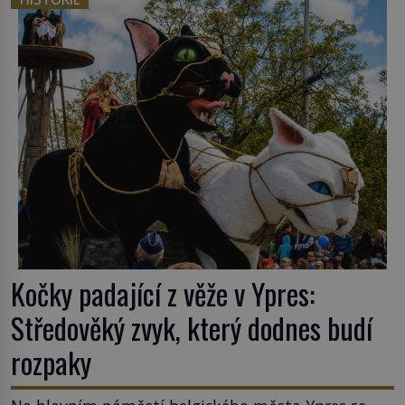
nějakém žít. Mezi ty nejslavnější patří i římské
ghetto založené v roce 1555. Pokud jde o vztah
k Židům, nemá se Řím čím chlubit. […]
Kočky padající z věže v Ypres:
Středověký zvyk, který dodnes budí
rozpaky