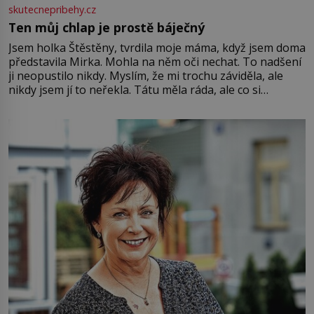
skutecnepribehy.cz
Ten můj chlap je prostě báječný
Jsem holka Štěstěny, tvrdila moje máma, když jsem doma
představila Mirka. Mohla na něm oči nechat. To nadšení
ji neopustilo nikdy. Myslím, že mi trochu záviděla, ale
nikdy jsem jí to neřekla. Tátu měla ráda, ale co si
pamatuji, tak jsme s Mirkem byli zamilovaní mnohem víc.
Jsme spolu moc rádi Tehdy byla jiná doba, když