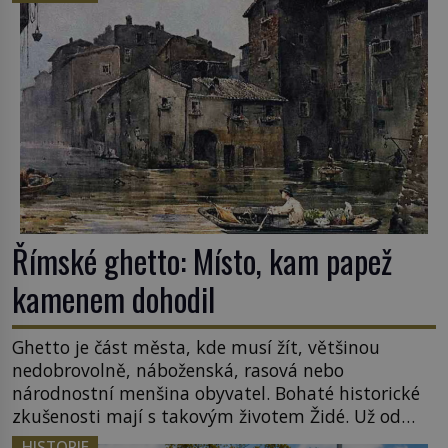
sledoval, když se například procházel uličkami
lotyšské Rigy? Casanova v Pobaltí kontaktoval
tamní zednářské lóže. Nebyl v této oblasti žádným
nováčkem, protože do zednářské […]
Římské ghetto: Místo, kam papež
kamenem dohodil
Ghetto je část města, kde musí žít, většinou
nedobrovolně, náboženská, rasová nebo
národnostní menšina obyvatel. Bohaté historické
zkušenosti mají s takovým životem Židé. Už od
středověku jsou totiž v každou chvíli nuceni v
HISTORIE