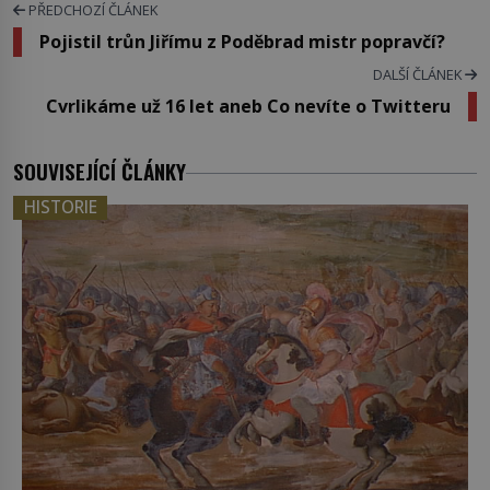
PŘEDCHOZÍ ČLÁNEK
Pojistil trůn Jiřímu z Poděbrad mistr popravčí?
DALŠÍ ČLÁNEK
Cvrlikáme už 16 let aneb Co nevíte o Twitteru
SOUVISEJÍCÍ ČLÁNKY
HISTORIE