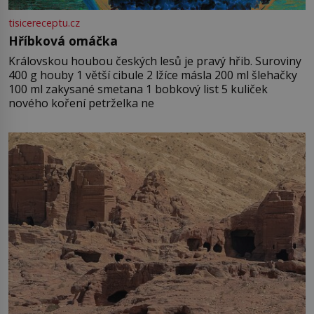
tisicereceptu.cz
Hříbková omáčka
Královskou houbou českých lesů je pravý hřib. Suroviny
400 g houby 1 větší cibule 2 lžíce másla 200 ml šlehačky
100 ml zakysané smetana 1 bobkový list 5 kuliček
nového koření petrželka ne