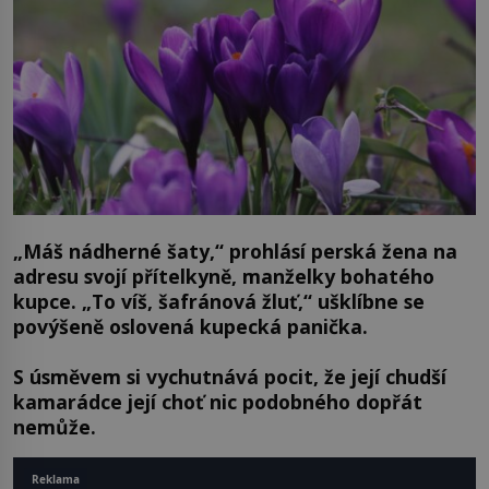
„Máš nádherné šaty,“
prohlásí perská žena na
adresu svojí přítelkyně, manželky bohatého
kupce. „To víš, šafránová žluť,“ ušklíbne se
povýšeně oslovená kupecká panička.
S úsměvem si vychutnává pocit, že její chudší
kamarádce její choť nic podobného dopřát
nemůže.
Reklama