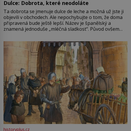
Dulce: Dobrota, které neodoláte
Ta dobrota se jmenuje dulce de leche a možná už jste ji
objevili v obchodech. Ale nepochybujte o tom, že doma
připravená bude ještě lepší. Název je španělský a
znamená jednoduše „mléčná sladkost“. Původ ovšem
není úplně jednoznačný, o autorství této receptury se
pře hned několik latinskoamerických zemí a k tomu
Francie, kde se traduje,
historyplus.cz