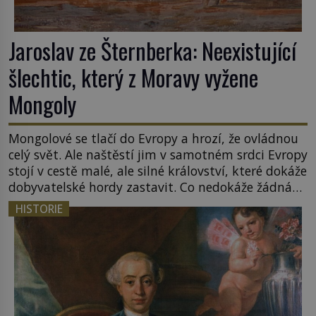
Jaroslav ze Šternberka: Neexistující
šlechtic, který z Moravy vyžene
Mongoly
Mongolové se tlačí do Evropy a hrozí, že ovládnou
celý svět. Ale naštěstí jim v samotném srdci Evropy
stojí v cestě malé, ale silné království, které dokáže
dobyvatelské hordy zastavit. Co nedokáže žádná
z asijských říší, co nedokážou Němci – to dokáže
HISTORIE
český král. Nebo že by ne? Mongolové od roku 1223
postupují podél Kaspického a Azovského moře, […]