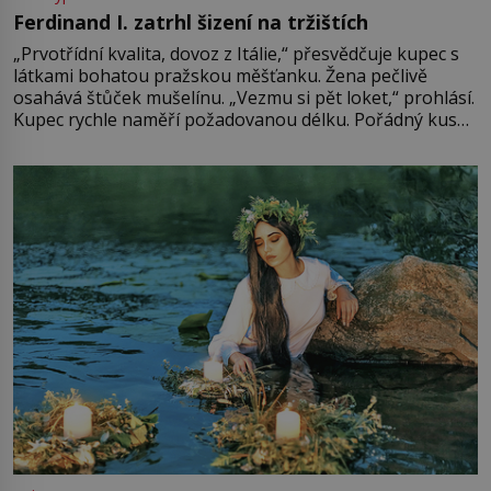
Ferdinand I. zatrhl šizení na tržištích
„Prvotřídní kvalita, dovoz z Itálie,“ přesvědčuje kupec s
látkami bohatou pražskou měšťanku. Žena pečlivě
osahává štůček mušelínu. „Vezmu si pět loket,“ prohlásí.
Kupec rychle naměří požadovanou délku. Pořádný kus
mu přitom zůstane za prsty… „Na šaty ho bude málo,
milostpaní. Stačí jenom na sukni,“ zhodnotí švadlena
množství růžového mušelínu. „Ošidili vás, podívejte.“
Vezme do ruky dřevěnou