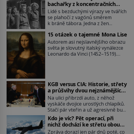
bachařky z koncentračních
táborů
Lidé s bezduchými výrazy ve tvářích
se plahočí z vagónů směrem
k bráně tábora. Jedna z žen
pohlédne přímo na dozorkyni a
15 otázek o tajemné Mona Lise
jejich oči se setkají. Místo soucitu
však přichází gesto, které
Autorem asi nejslavnějšího obrazu
nebožačku posílá rovnou do
světa je slovutný italský vynálezce
plynové komory. Jména jako Rudolf
Leonardo da Vinci (1452–1519).
Höss (1901–1947), Josef Mengele
Jenže jeho nevinně usmívající dámu
(1911–1979) či Heinrich Himmler
obklopují otazníky, na některé
(1900–1945) zná každý, o koho se
historici odpověď objeví, jiné
historie jen otřela. Jenže […]
zůstanou nezodpovězené. Kam si ji
pověsil Napoleon? Samotný císař
KGB versus CIA: Historie, střety
Napoleon Bonaparte (1769–1821)
a průšvihy dvou nejznámějších
má pro malbu slabost, a tak si ji
tajných služeb historie
Na ulici přibrzdí auto, z něhož
ještě jako první konzul přemístí do
vyskáče dvojice urostlých chlapíků.
své ložnice v Tuilerisjkém […]
Stačí pár vteřin a už agresivně buší
na dveře. O další okamžik později
Kdo je víc? Pět operací, při
vlečou nebožáka do auta, a pak už
nichž dochází ke střetu obou
ho nikdy nikdo nespatří. Dostal se
tajných služeb
Zpráva dorazí jen pár dnů poté, co
totiž do rukou všemocné KGB. Jako