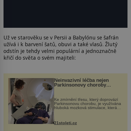
Už ve starověku se v Persii a Babylónu se šafrán
užívá i k barvení šatů, obuvi a také vlasů. Žlutý
odstín je tehdy velmi populární a jednoznačně
křičí do světa o svém majiteli:
Neinvazivní léčba nejen
Parkinsonovy choroby
pomocí ultrazvukové
„helmy“
Ke zmírnění třesu, který doprovází
Parkinsonovu chorobu, je využívána
hluboká mozková stimulace, která
však vyžaduje vysoce invazivní
zákrok. Ultrazvuk zase není vhodný
k dostatečně přesnému zacílení ...
21stoleti.cz