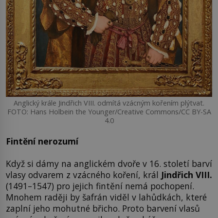
Anglický krále Jindřich VIII. odmítá vzácným kořením plýtvat.
FOTO: Hans Holbein the Younger/Creative Commons/CC BY-SA
4.0
Fintění nerozumí
Když si dámy na anglickém dvoře v 16. století barví
vlasy odvarem z vzácného koření, král
Jindřich VIII.
(1491–1547) pro jejich fintění nemá pochopení.
Mnohem raději by šafrán viděl v lahůdkách, které
zaplní jeho mohutné břicho. Proto barvení vlasů