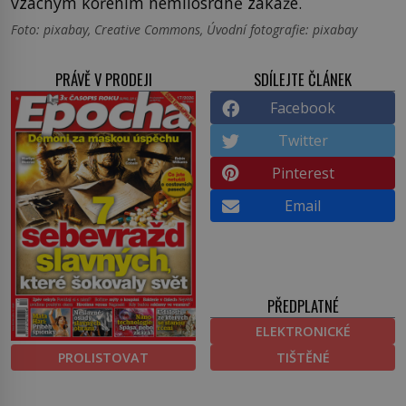
vzácným kořením nemilosrdně zakáže.
Foto: pixabay, Creative Commons, Úvodní fotografie: pixabay
PRÁVĚ V PRODEJI
SDÍLEJTE ČLÁNEK
Facebook
Twitter
Pinterest
Email
PŘEDPLATNÉ
ELEKTRONICKÉ
PROLISTOVAT
TIŠTĚNÉ