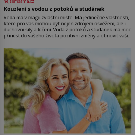
nejsemsama.cz
Kouzlení s vodou z potoků a studánek
Voda má v magii zvláštní místo. Má jedinečné vlastnosti,
které pro vás mohou být nejen zdrojem osvěžení, ale i
duchovní síly a léčení. Voda z potoků a studánek má moc
přinést do vašeho života pozitivní změny a obnovit vaši
energii. Využitím těchto přírodních zdrojů v magii
můžete obohatit své rituály a přinést do svého života
větší harmonii a klid. Je důležité