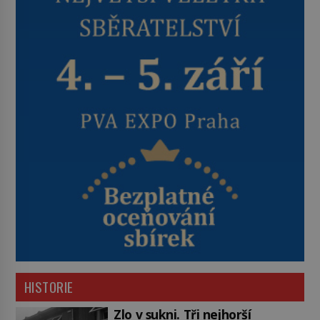
HISTORIE
Zlo v sukni. Tři nejhorší