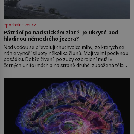
epochalnisvet.cz
Pátrání po nacistickém zlatě: Je ukryté pod
hladinou německého jezera?
Nad vodou se převalují chuchvalce mlhy, ze kterých se
náhle vynoří siluety několika člunů. Mají velmi podivnou
posádku. Dobře živení, po zuby ozbrojení muži v
černých uniformách a na straně druhé: zubožená těla
oblečená v chatrných vězeňských hadrech. Co tato
přízračná scéna znamená? Je jaro roku 1945, druhá
světová válka se chýlí ke konci. Jezero Stolpsee