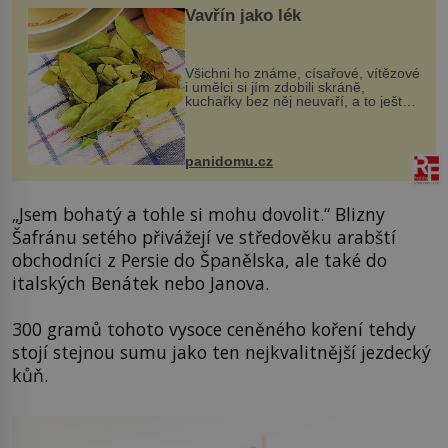
Vavřín jako lék
Všichni ho známe, císařové, vítězové
i umělci si jím zdobili skráně,
kuchařky bez něj neuvaří, a to ještě
nevíte, že bobkový list může výrazně
zmírnit některé naše neduhy.
Obsahuje v malém množství ně...
panidomu.cz
„Jsem bohatý a tohle si mohu dovolit.“ Blizny
Šafránu setého přivážejí ve středověku arabští
obchodníci z Persie do Španělska, ale také do
italských Benátek nebo Janova.
300 gramů tohoto vysoce ceněného koření tehdy
stojí stejnou sumu jako ten nejkvalitnější jezdecký
kůň.