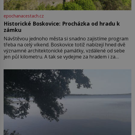
epochanacestach.cz
Historické Boskovice: Procházka od hradu k
zámku
Návštěvou jednoho města si snadno zajistíme program
třeba na celý víkend. Boskovice totiž nabízejí hned dvě
významné architektonické památky, vzdálené od sebe
jen půl kilometru. A tak se vydejme za hradem i za
zámkem do krásné jihomoravské krajiny. Trhová osada
Boskovice na okraji Drahanské vrchoviny vznikla někdy
ve13. století, a už v roce 1313 kronikáři zaznamenali