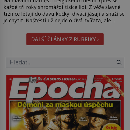
Na hlavním náměstí belgického města Ypres se
každé tři roky shromáždí tisíce lidí. Z věže slavné
tržnice létají do davu kočky, diváci jásají a snaží se
je chytit. Naštěstí už nejde o živá zvířata, ale
jenom o plyšové suvenýry. Kdysi to ale bylo jinak.
Tato veselá podívaná připomíná jeden z
DALŠÍ ČLÁNKY Z RUBRIKY ›
nejpodivnějších a zároveň nejkrutějších zvyků […]