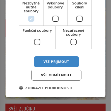
Nezbytně
Výkonové
Soubory
nutné
soubory
cílení
soubory
Funkční soubory
Nezařazené
soubory
VŠE PŘIJMOUT
VŠE ODMÍTNOUT
ZOBRAZIT PODROBNOSTI
SVĚT ZLOČINU