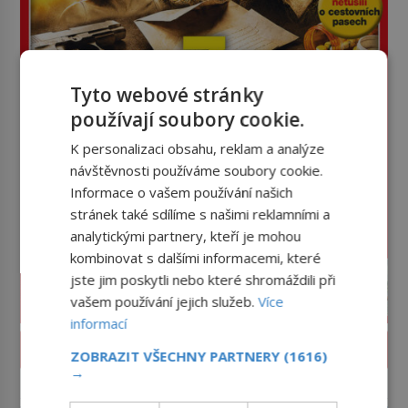
Tyto webové stránky
používají soubory cookie.
K personalizaci obsahu, reklam a analýze
návštěvnosti používáme soubory cookie.
Informace o vašem používání našich
stránek také sdílíme s našimi reklamními a
analytickými partnery, kteří je mohou
kombinovat s dalšími informacemi, které
jste jim poskytli nebo které shromáždili při
vašem používání jejich služeb.
Více
informací
PROLISTOVAT ČASOPIS
ZOBRAZIT VŠECHNY PARTNERY
(1616)
→
reklama