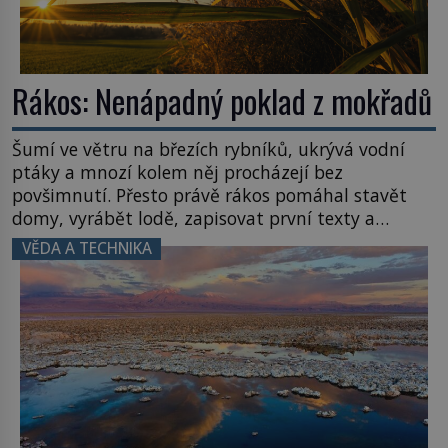
Rákos: Nenápadný poklad z mokřadů
Šumí ve větru na březích rybníků, ukrývá vodní
ptáky a mnozí kolem něj procházejí bez
povšimnutí. Přesto právě rákos pomáhal stavět
domy, vyrábět lodě, zapisovat první texty a
inspiroval řadu pověstí. Tato skromná, ale
VĚDA A TECHNIKA
užitečná rostlina provází člověka už tisíce let.
Většina lidí vnímá rákos jen jako obyčejnou kulisu
letního koupání. Stačí se však podívat […]