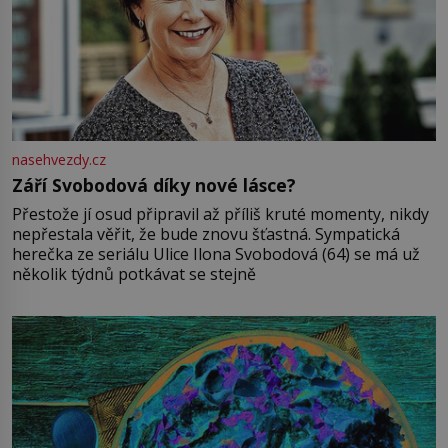
nasehvezdy.cz
Září Svobodová díky nové lásce?
Přestože jí osud připravil až příliš kruté momenty, nikdy
nepřestala věřit, že bude znovu šťastná. Sympatická
herečka ze seriálu Ulice Ilona Svobodová (64) se má už
několik týdnů potkávat se stejně