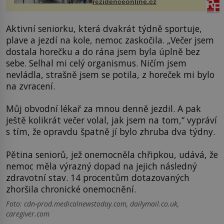
rezidenceonline.cz
proutku...
Aktivní seniorku, která dvakrát týdně sportuje,
plave a jezdí na kole, nemoc zaskočila. „Večer jsem
dostala horečku a do rána jsem byla úplně bez
sebe. Selhal mi celý organismus. Ničím jsem
nevládla, strašně jsem se potila, z horeček mi bylo
na zvracení.
Můj obvodní lékař za mnou denně jezdil. A pak
ještě kolikrát večer volal, jak jsem na tom,“ vypráví
s tím, že opravdu špatně jí bylo zhruba dva týdny.
Pětina seniorů, jež onemocněla chřipkou, udává, že
nemoc měla výrazný dopad na jejich následný
zdravotní stav. 14 procentům dotazovaných
zhoršila chronické onemocnění.
Foto: cdn-prod.medicalnewstoday.com, dailymail.co.uk,
caregiver.com