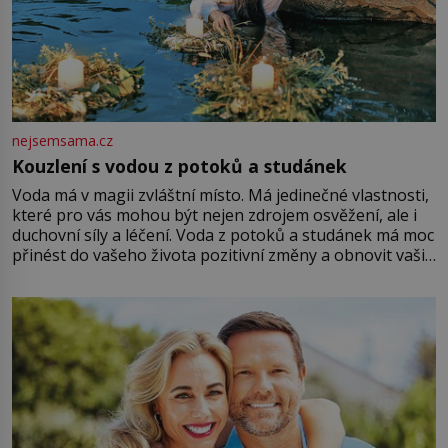
nejsemsama.cz
Kouzlení s vodou z potoků a studánek
Voda má v magii zvláštní místo. Má jedinečné vlastnosti,
které pro vás mohou být nejen zdrojem osvěžení, ale i
duchovní síly a léčení. Voda z potoků a studánek má moc
přinést do vašeho života pozitivní změny a obnovit vaši
energii. Využitím těchto přírodních zdrojů v magii
můžete obohatit své rituály a přinést do svého života
větší harmonii a klid. Je důležité