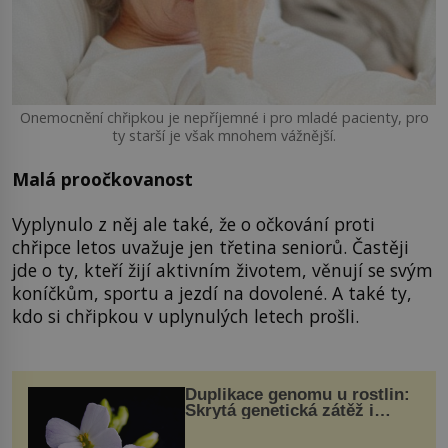
Onemocnění chřipkou je nepříjemné i pro mladé pacienty, pro
ty starší je však mnohem vážnější.
Malá proočkovanost
Vyplynulo z něj ale také, že o očkování proti
chřipce letos uvažuje jen třetina seniorů. Častěji
jde o ty, kteří žijí aktivním životem, věnují se svým
koníčkům, sportu a jezdí na dovolené. A také ty,
kdo si chřipkou v uplynulých letech prošli.
Duplikace genomu u rostlin:
Skrytá genetická zátěž i
evoluční výhoda