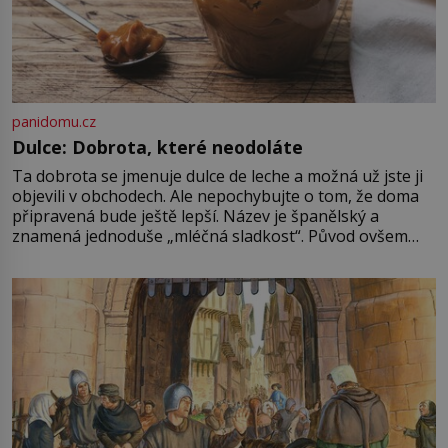
panidomu.cz
Dulce: Dobrota, které neodoláte
Ta dobrota se jmenuje dulce de leche a možná už jste ji
objevili v obchodech. Ale nepochybujte o tom, že doma
připravená bude ještě lepší. Název je španělský a
znamená jednoduše „mléčná sladkost“. Původ ovšem
není úplně jednoznačný, o autorství této receptury se
pře hned několik latinskoamerických zemí a k tomu
Francie, kde se traduje,