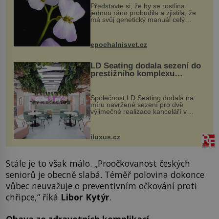
Představte si, že by se rostlina
jednou ráno probudila a zjistila, že
má svůj genetický manuál celý
dvakrát. Přesně to se občas v
přírodě stane – a podle nového
výzkumu to může být pro druhy
epochalnisvet.cz
vstupenka...
LD Seating dodala sezení do
prestižního komplexu
MediaCityUK v Salfordu
Společnost LD Seating dodala na
míru navržené sezení pro dvě
výjimečné realizace kanceláří v
areálu MediaCityUK v anglickém
Salfordu – konkrétně do budov Blue
Tower a Orange Tower. Komplex
iluxus.cz
budov Media...
Stále je to však málo. „Proočkovanost českých
seniorů je obecně slabá. Téměř polovina dokonce
vůbec neuvažuje o preventivním očkování proti
chřipce,“ říká
Libor Kytýr
.
Obava ze zdravotních komplikací