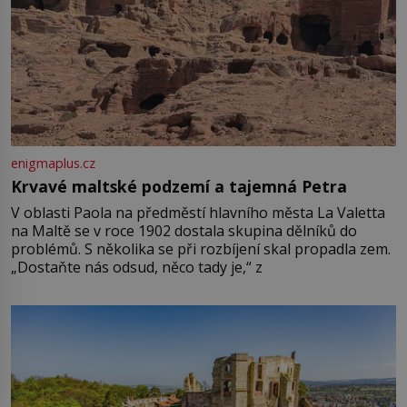
enigmaplus.cz
Krvavé maltské podzemí a tajemná Petra
V oblasti Paola na předměstí hlavního města La Valetta
na Maltě se v roce 1902 dostala skupina dělníků do
problémů. S několika se při rozbíjení skal propadla zem.
„Dostaňte nás odsud, něco tady je,“ z