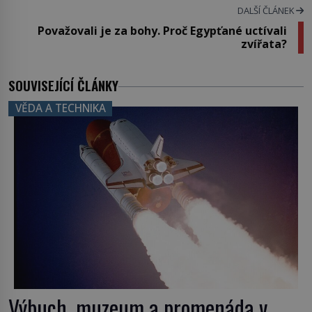
DALŠÍ ČLÁNEK
Považovali je za bohy. Proč Egypťané uctívali
zvířata?
SOUVISEJÍCÍ ČLÁNKY
VĚDA A TECHNIKA
Výbuch, muzeum a promenáda v