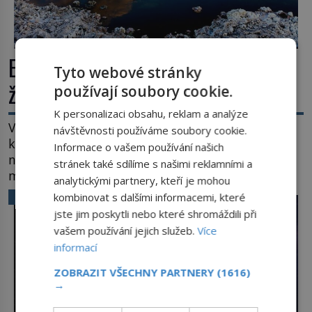
Extrémní podmínky na Zemi: Kde
Tyto webové stránky
život přežívá navzdory všemu
používají soubory cookie.
K personalizaci obsahu, reklam a analýze
Vroucí voda, mráz hluboko pod bodem mrazu,
návštěvnosti používáme soubory cookie.
kyseliny, smrtící tlak i pouště, kde celé roky
Informace o vašem používání našich
nespadne jediná kapka deště. Na první pohled
stránek také sdílíme s našimi reklamními a
místa, kde nemůže existovat vůbec nic. Přesto
analytickými partnery, kteří je mohou
právě tady vědci objevují organismy, které
VĚDA A TECHNIKA
kombinovat s dalšími informacemi, které
posouvají hranice života. Každý nový nález mění
jste jim poskytli nebo které shromáždili při
naše představy o tom, co všechno dokáže příroda a
vašem používání jejich služeb.
Více
napovídá, kde bychom jednou […]
informací
ZOBRAZIT VŠECHNY PARTNERY
(1616)
→