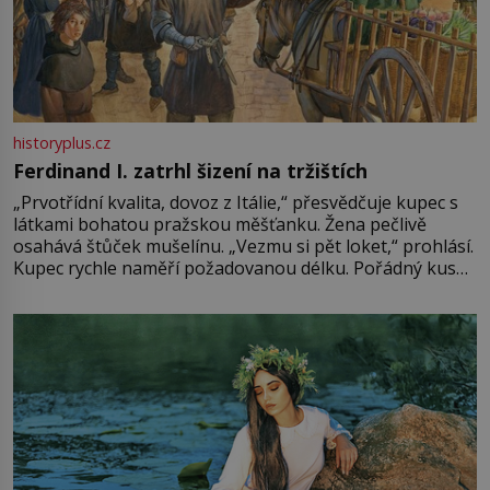
historyplus.cz
Ferdinand I. zatrhl šizení na tržištích
„Prvotřídní kvalita, dovoz z Itálie,“ přesvědčuje kupec s
látkami bohatou pražskou měšťanku. Žena pečlivě
osahává štůček mušelínu. „Vezmu si pět loket,“ prohlásí.
Kupec rychle naměří požadovanou délku. Pořádný kus
mu přitom zůstane za prsty… „Na šaty ho bude málo,
milostpaní. Stačí jenom na sukni,“ zhodnotí švadlena
množství růžového mušelínu. „Ošidili vás, podívejte.“
Vezme do ruky dřevěnou