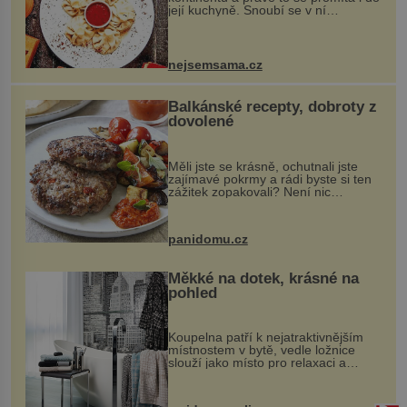
její kuchyně. Snoubí se v ní
evropské a asijské chutě a díky tomu
vznikají rozmanité a chuťově bohaté
pokrmy, které rozhodně st...
nejsemsama.cz
Balkánské recepty, dobroty z
dovolené
Měli jste se krásně, ochutnali jste
zajímavé pokrmy a rádi byste si ten
zážitek zopakovali? Není nic
snazšího. Pljeskavica (10 porcí)
Možná jste ji ochutnali na dovolené v
bývalé Jugoslávii, lze ji vi...
panidomu.cz
Měkké na dotek, krásné na
pohled
Koupelna patří k nejatraktivnějším
místnostem v bytě, vedle ložnice
slouží jako místo pro relaxaci a
odpočinek. Koupelnový textil –
ručníky, osušky a koberečky –
mohou jako mávnutím kouzelného