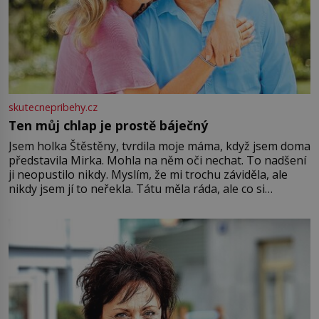
skutecnepribehy.cz
Ten můj chlap je prostě báječný
Jsem holka Štěstěny, tvrdila moje máma, když jsem doma
představila Mirka. Mohla na něm oči nechat. To nadšení
ji neopustilo nikdy. Myslím, že mi trochu záviděla, ale
nikdy jsem jí to neřekla. Tátu měla ráda, ale co si
pamatuji, tak jsme s Mirkem byli zamilovaní mnohem víc.
Jsme spolu moc rádi Tehdy byla jiná doba, když