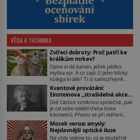
VĚDA A TECHNIKA
Zvířecí dobroty: Proč patří ke
králíkům mrkev?
Opice si dá banán, ježek jablko,
myška sýr. A co zajíc či jeho blízký
kolega králík? Ti si samozřejmě
pochutnají na mrkvi! Proč jsou
Kvantové provázání:
podobné představy o potravě
Einsteinova „strašidelná akce
zvířat často spíš mýty? Pokud máte
na dálku“ dál mate i fascinuje
Dvě částice vzniknou společně, pak
doma králíka, mrkev mu dát
vědce
je od sebe oddělí třeba tisíce
můžete. A nejspíš mu i bude
kilometrů. Přesto se při měření
chutnat, ovšem měl by ji mít jen
chovají, jako by mezi nimi
jako občasný pamlsek. […]
Mozek versus smysly:
existovalo neviditelné pouto. Albert
Nejslavnější optické iluze
Einstein tomu s jistou dávkou
Ne vždy vidíme to, co je skutečně
ironie říká „strašidelná akce na