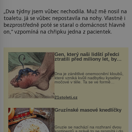
„Dva týdny jsem vůbec nechodila. Muž mě nosil na
toaletu. Já se vůbec nepostavila na nohy. Vlastně i
bezprostředně poté se staral o domácnost hlavně
on,“ vzpomíná na chřipku jedna z pacientek.
Gen, který naši lidští předci
ztratili před miliony let, by
mohl pomoci s léčbou
„nemoci králů“
Dna je zánětlivé onemocnění kloubů,
které vzniká kvůli nadbytku kyseliny
močové v těle. Ta se ve formě
krystalků ukládá v blízkosti kloubů,
nejčastěji přitom postihuje palce na
nohou, a způsobuje bole...
21stoleti.cz
Gruzínské masové knedlíčky
Gruzie se nachází na rozhraní dvou
kontinentů a právě to se promítá i do