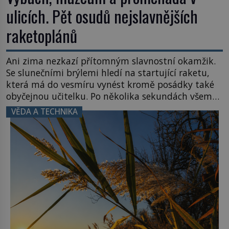
ulicích. Pět osudů nejslavnějších
raketoplánů
Ani zima nezkazí přítomným slavnostní okamžik.
Se slunečními brýlemi hledí na startující raketu,
která má do vesmíru vynést kromě posádky také
obyčejnou učitelku. Po několika sekundách všem
ztuhnou úsměvy, stroj totiž exploduje. Jejich
VĚDA A TECHNIKA
konstrukce není z levného kraje, daňové
poplatníky stojí miliardy dolarů. Na druhou stranu
zvládnou jen představitelné věci. Na malé kousky
Název: Columbia První […]