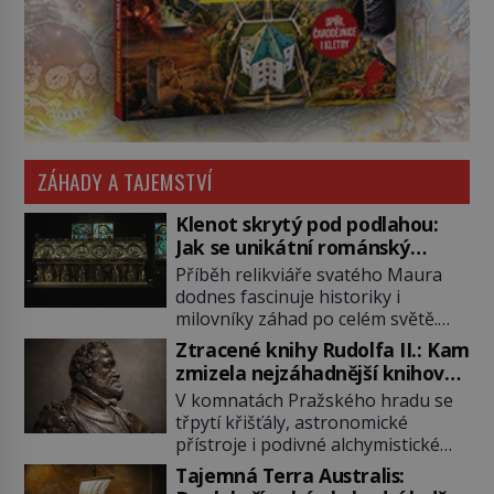
ZÁHADY A TAJEMSTVÍ
Klenot skrytý pod podlahou:
Jak se unikátní románský
poklad dostal do zapadlého
Příběh relikviáře svatého Maura
Bečova?
dodnes fascinuje historiky i
milovníky záhad po celém světě.
Tato románská zlatnická památka
Ztracené knihy Rudolfa II.: Kam
ze 13. století je po českých
zmizela nejzáhadnější knihovna
korunovačních klenotech druhým
Evropy?
V komnatách Pražského hradu se
nejcennějším movitým majetkem v
třpytí křišťály, astronomické
České republice. Přestože byl
přístroje i podivné alchymistické
klenot v roce 1985 po dramatickém
rukopisy. Císař Rudolf II.
pátrání kriminalistů úspěšně
Tajemná Terra Australis:
shromažďuje vše, co souvisí s