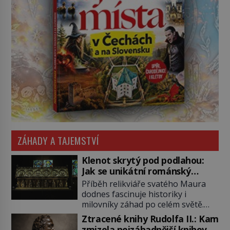
ZÁHADY A TAJEMSTVÍ
Klenot skrytý pod podlahou:
Jak se unikátní románský
poklad dostal do zapadlého
Příběh relikviáře svatého Maura
Bečova?
dodnes fascinuje historiky i
milovníky záhad po celém světě.
Tato románská zlatnická památka
Ztracené knihy Rudolfa II.: Kam
ze 13. století je po českých
zmizela nejzáhadnější knihovna