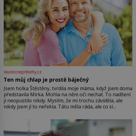
skutecnepribehy.cz
Ten můj chlap je prostě báječný
Jsem holka Štěstěny, tvrdila moje máma, když jsem doma
představila Mirka. Mohla na něm oči nechat. To nadšení
ji neopustilo nikdy. Myslím, že mi trochu záviděla, ale
nikdy jsem jí to neřekla. Tátu měla ráda, ale co si
pamatuji, tak jsme s Mirkem byli zamilovaní mnohem víc.
Jsme spolu moc rádi Tehdy byla jiná doba, když