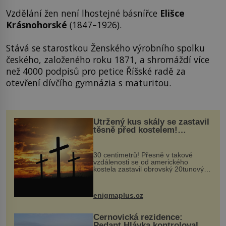
Vzdělání žen není lhostejné básnířce
Elišce
Krásnohorské
(1847–1926).
Stává se starostkou Ženského výrobního spolku
českého, založeného roku 1871, a shromáždí více
než 4000 podpisů pro petice Říšské radě za
otevření dívčího gymnázia s maturitou.
Utržený kus skály se zastavil
těsně před kostelem!
Ochránila ho boží síla?
30 centimetrů! Přesně v takové
vzdálenosti se od amerického
kostela zastavil obrovský 20tunový
balvan, který se v květnu 2014
nečekaně odtrhl od nedaleké skály
při její demolici. Podle místních stojí
enigmaplus.cz
...
Černovická rezidence:
Pedant Hlávka kontroloval