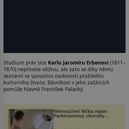
Studium práv sice
Karlu Jaromíru Erbenovi
(1811–
1870) nepřinese obživu, ale zato se díky němu
seznámí se spoustou osobností pražského
kulturního života. Básníkovi v jeho začátcích
pomůže hlavně František Palacký.
Neinvazivní léčba nejen
Parkinsonovy choroby
pomocí ultrazvukové
„helmy“