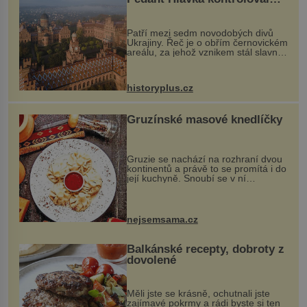
každou cihlu
Patří mezi sedm novodobých divů
Ukrajiny. Řeč je o obřím černovickém
areálu, za jehož vznikem stál slavný
český architekt Josef Hlávka. Ten si
na něm dal mimořádně záležet. Jeho
stavební plány by při ...
historyplus.cz
Gruzínské masové knedlíčky
Gruzie se nachází na rozhraní dvou
kontinentů a právě to se promítá i do
její kuchyně. Snoubí se v ní
evropské a asijské chutě a díky tomu
vznikají rozmanité a chuťově bohaté
pokrmy, které rozhodně st...
nejsemsama.cz
Balkánské recepty, dobroty z
dovolené
Měli jste se krásně, ochutnali jste
zajímavé pokrmy a rádi byste si ten