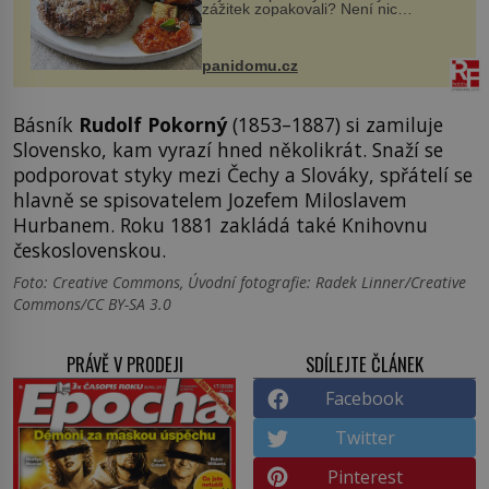
zážitek zopakovali? Není nic
snazšího. Pljeskavica (10 porcí)
Možná jste ji ochutnali na dovolené v
bývalé Jugoslávii, lze ji vi...
panidomu.cz
Básník
Rudolf Pokorný
(1853–1887) si zamiluje
Slovensko, kam vyrazí hned několikrát. Snaží se
podporovat styky mezi Čechy a Slováky, spřátelí se
hlavně se spisovatelem Jozefem Miloslavem
Hurbanem. Roku 1881 zakládá také Knihovnu
československou.
Foto: Creative Commons, Úvodní fotografie: Radek Linner/Creative
Commons/CC BY-SA 3.0
PRÁVĚ V PRODEJI
SDÍLEJTE ČLÁNEK
Facebook
Twitter
Pinterest