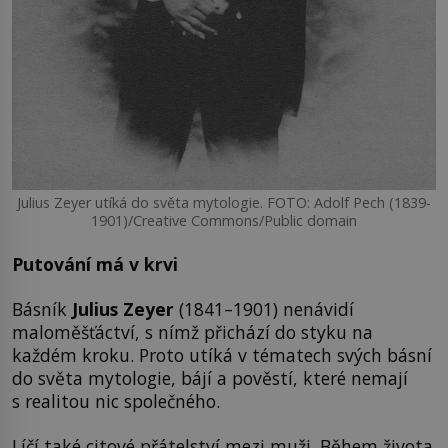
Julius Zeyer utíká do světa mytologie. FOTO: Adolf Pech (1839-
1901)/Creative Commons/Public domain
Putování má v krvi
Básník
Julius Zeyer
(1841–1901) nenávidí
maloměšťáctví, s nímž přichází do styku na
každém kroku. Proto utíká v tématech svých básní
do světa mytologie, bájí a pověstí, které nemají
s realitou nic společného.
Líčí také citové přátelství mezi muži. Během života