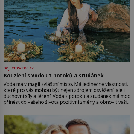
nejsemsama.cz
Kouzlení s vodou z potoků a studánek
Voda má v magii zvláštní místo. Má jedinečné vlastnosti,
které pro vás mohou být nejen zdrojem osvěžení, ale i
duchovní síly a léčení. Voda z potoků a studánek má moc
přinést do vašeho života pozitivní změny a obnovit vaši
energii. Využitím těchto přírodních zdrojů v magii
můžete obohatit své rituály a přinést do svého života
větší harmonii a klid. Je důležité