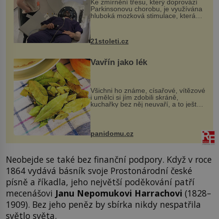
Ke zmírnění třesu, který doprovází
Parkinsonovu chorobu, je využívána
hluboká mozková stimulace, která
však vyžaduje vysoce invazivní
zákrok. Ultrazvuk zase není vhodný
k dostatečně přesnému zacílení ...
21stoleti.cz
Vavřín jako lék
Všichni ho známe, císařové, vítězové
i umělci si jím zdobili skráně,
kuchařky bez něj neuvaří, a to ještě
nevíte, že bobkový list může výrazně
zmírnit některé naše neduhy.
Obsahuje v malém množství ně...
panidomu.cz
Neobejde se také bez finanční podpory. Když v roce
1864 vydává básník svoje Prostonárodní české
písně a říkadla, jeho největší poděkování patří
mecenášovi
Janu Nepomukovi Harrachovi
(1828–
1909). Bez jeho peněz by sbírka nikdy nespatřila
světlo světa.