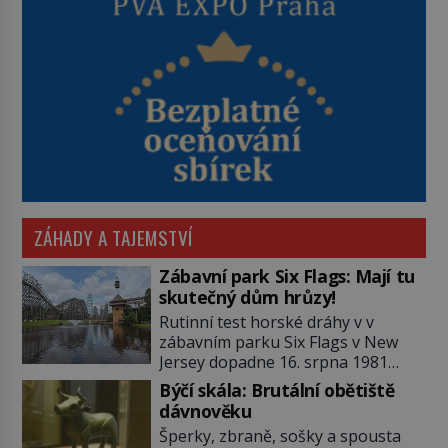
ZÁHADY A TAJEMSTVÍ
Zábavní park Six Flags: Mají tu
skutečný dům hrůzy!
Rutinní test horské dráhy v v
zábavním parku Six Flags v New
Jersey dopadne 16. srpna 1981
katastrofou. 20letý technik Scott
Býčí skála: Brutální obětiště
Tyler se zřítí na zem! Zranění jsou
dávnověku
neslučitelná se životem. „Nepoužil
Šperky, zbraně, sošky a spousta
bezpečnostní zábranu,“ osvětlí