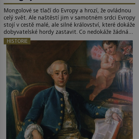
Mongolové se tlačí do Evropy a hrozí, že ovládnou
celý svět. Ale naštěstí jim v samotném srdci Evropy
stojí v cestě malé, ale silné království, které dokáže
dobyvatelské hordy zastavit. Co nedokáže žádná
z asijských říší, co nedokážou Němci – to dokáže
HISTORIE
český král. Nebo že by ne? Mongolové od roku 1223
postupují podél Kaspického a Azovského moře, […]