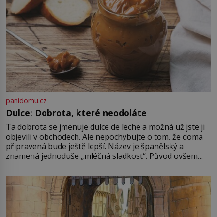
panidomu.cz
Dulce: Dobrota, které neodoláte
Ta dobrota se jmenuje dulce de leche a možná už jste ji
objevili v obchodech. Ale nepochybujte o tom, že doma
připravená bude ještě lepší. Název je španělský a
znamená jednoduše „mléčná sladkost“. Původ ovšem
není úplně jednoznačný, o autorství této receptury se
pře hned několik latinskoamerických zemí a k tomu
Francie, kde se traduje,