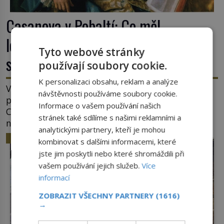
Casanova v Pobaltí: Co měl
legendární svůdník společného se
Tyto webové stránky
svobodnými zednáři?
používají soubory cookie.
K personalizaci obsahu, reklam a analýze
V roce 1764 byste mohli na lotyšských plážích
návštěvnosti používáme soubory cookie.
potkat dobrodruha a sukničkáře Giacoma
Informace o vašem používání našich
Casanovu. Jeho cesta k Baltskému moři však
stránek také sdílíme s našimi reklamními a
nebyla turistickým výletem, ale ryze pracovní
analytickými partnery, kteří je mohou
cestou se zištnými úmysly. Jaký cíl Casanova
HISTORIE
kombinovat s dalšími informacemi, které
sledoval, když se například procházel uličkami
jste jim poskytli nebo které shromáždili při
lotyšské Rigy? Casanova v Pobaltí kontaktoval
vašem používání jejich služeb.
Více
tamní zednářské lóže. Nebyl v této oblasti žádným
informací
nováčkem, protože do zednářské […]
ZOBRAZIT VŠECHNY PARTNERY
(1616)
→