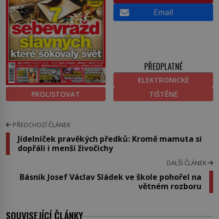
Email
PŘEDPLATNÉ
ELEKTRONICKÉ
PROLISTOVAT
TIŠTĚNÉ
PŘEDCHOZÍ ČLÁNEK
Jídelníček pravěkých předků: Kromě mamuta si
dopřáli i menší živočichy
DALŠÍ ČLÁNEK
Básník Josef Václav Sládek ve škole pohořel na
větném rozboru
SOUVISEJÍCÍ ČLÁNKY