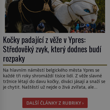
Kočky padající z věže v Ypres:
Středověký zvyk, který dodnes budí
rozpaky
Na hlavním náměstí belgického města Ypres se
každé tři roky shromáždí tisíce lidí. Z věže slavné
tržnice létají do davu kočky, diváci jásají a snaží se
je chytit. Naštěstí už nejde o živá zvířata, ale
jenom o plyšové suvenýry. Kdysi to ale bylo jinak.
Tato veselá podívaná připomíná jeden z
DALŠÍ ČLÁNKY Z RUBRIKY ›
nejpodivnějších a zároveň nejkrutějších zvyků […]