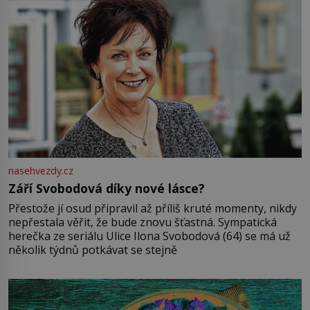
nasehvezdy.cz
Září Svobodová díky nové lásce?
Přestože jí osud připravil až příliš kruté momenty, nikdy
nepřestala věřit, že bude znovu šťastná. Sympatická
herečka ze seriálu Ulice Ilona Svobodová (64) se má už
několik týdnů potkávat se stejně