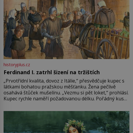
historyplus.cz
Ferdinand I. zatrhl šizení na tržištích
„Prvotřídní kvalita, dovoz z Itálie,“ přesvědčuje kupec s
látkami bohatou pražskou měšťanku. Žena pečlivě
osahává štůček mušelínu. „Vezmu si pět loket,“ prohlásí.
Kupec rychle naměří požadovanou délku. Pořádný kus
mu přitom zůstane za prsty… „Na šaty ho bude málo,
milostpaní. Stačí jenom na sukni,“ zhodnotí švadlena
množství růžového mušelínu. „Ošidili vás, podívejte.“
Vezme do ruky dřevěnou