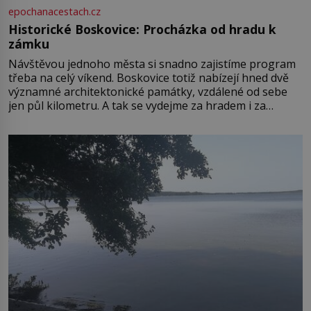
epochanacestach.cz
Historické Boskovice: Procházka od hradu k
zámku
Návštěvou jednoho města si snadno zajistíme program
třeba na celý víkend. Boskovice totiž nabízejí hned dvě
významné architektonické památky, vzdálené od sebe
jen půl kilometru. A tak se vydejme za hradem i za
zámkem do krásné jihomoravské krajiny. Trhová osada
Boskovice na okraji Drahanské vrchoviny vznikla někdy
ve13. století, a už v roce 1313 kronikáři zaznamenali