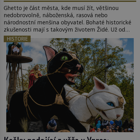
Ghetto je část města, kde musí žít, většinou
nedobrovolně, náboženská, rasová nebo
národnostní menšina obyvatel. Bohaté historické
zkušenosti mají s takovým životem Židé. Už od
středověku jsou totiž v každou chvíli nuceni v
HISTORIE
nějakém žít. Mezi ty nejslavnější patří i římské
ghetto založené v roce 1555. Pokud jde o vztah
k Židům, nemá se Řím čím chlubit. […]