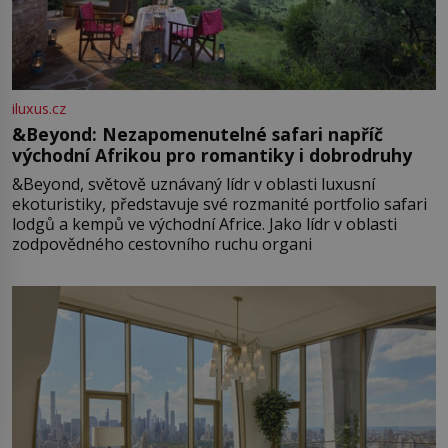
iluxus.cz
&Beyond: Nezapomenutelné safari napříč
východní Afrikou pro romantiky i dobrodruhy
&Beyond, světově uznávaný lídr v oblasti luxusní
ekoturistiky, představuje své rozmanité portfolio safari
lodgů a kempů ve východní Africe. Jako lídr v oblasti
zodpovědného cestovního ruchu organi