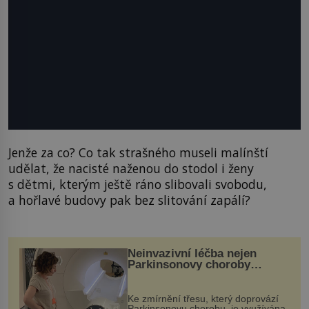
Jenže za co? Co tak strašného museli malínští
udělat, že nacisté naženou do stodol i ženy
s dětmi, kterým ještě ráno slibovali svobodu,
a hořlavé budovy pak bez slitování zapálí?
Neinvazivní léčba nejen
Parkinsonovy choroby
pomocí ultrazvukové
„helmy“
Ke zmírnění třesu, který doprovází
Parkinsonovu chorobu, je využívána