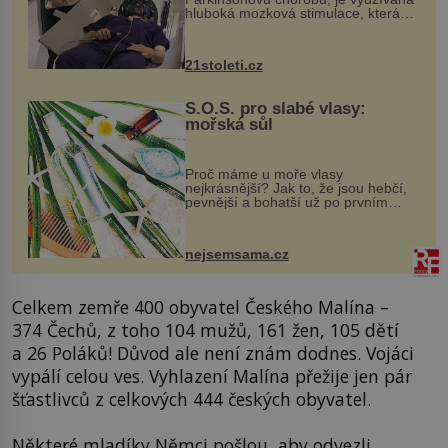
hluboká mozková stimulace, která
však vyžaduje vysoce invazivní
zákrok. Ultrazvuk zase není vhodný
k dostatečně přesnému zacílení ...
21stoleti.cz
S.O.S. pro slabé vlasy:
mořská sůl
Proč máme u moře vlasy
nejkrásnější? Jak to, že jsou hebčí,
pevnější a bohatší už po prvním
vykoupání? Protože sůl obsažená v
mořské vodě má blahodárný vliv.
Nejen na tělo a pokožku, ale i na
nejsemsama.cz
vlasy. ...
Celkem zemře 400 obyvatel Českého Malína –
374 Čechů, z toho 104 mužů, 161 žen, 105 dětí
a 26 Poláků! Důvod ale není znám dodnes. Vojáci
vypálí celou ves. Vyhlazení Malína přežije jen pár
šťastlivců z celkových 444 českých obyvatel.
Některé mladíky Němci pošlou, aby odvezli