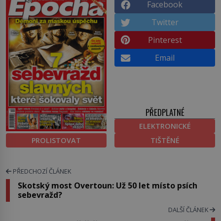
Facebook
Twitter
Pinterest
Email
PŘEDPLATNÉ
ELEKTRONICKÉ
PROLISTOVAT
TIŠTĚNÉ
PŘEDCHOZÍ ČLÁNEK
Skotský most Overtoun: Už 50 let místo psích
sebevražd?
DALŠÍ ČLÁNEK