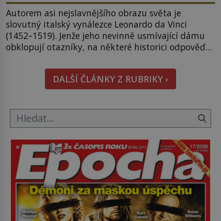
Autorem asi nejslavnějšího obrazu světa je
slovutný italský vynálezce Leonardo da Vinci
(1452–1519). Jenže jeho nevinně usmívající dámu
obklopují otazníky, na některé historici odpověď
objeví, jiné zůstanou nezodpovězené. Kam si ji
pověsil Napoleon? Samotný císař Napoleon
DALŠÍ ČLÁNKY Z RUBRIKY ›
Bonaparte (1769–1821) má pro malbu slabost, a
tak si ji ještě jako první konzul přemístí do své
ložnice v Tuilerisjkém […]