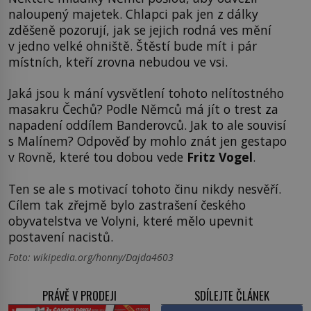
naloupený majetek. Chlapci pak jen z dálky
zděšeně pozorují, jak se jejich rodná ves mění
v jedno velké ohniště. Štěstí bude mít i pár
místních, kteří zrovna nebudou ve vsi.
Jaká jsou k mání vysvětlení tohoto nelítostného
masakru Čechů? Podle Němců má jít o trest za
napadení oddílem Banderovců. Jak to ale souvisí
s Malínem? Odpověď by mohlo znát jen gestapo
v Rovně, které tou dobou vede
Fritz Vogel
.
Ten se ale s motivací tohoto činu nikdy nesvěří.
Cílem tak zřejmě bylo zastrašení českého
obyvatelstva ve Volyni, které mělo upevnit
postavení nacistů.
Foto: wikipedia.org/honny/Dajda4603
PRÁVĚ V PRODEJI
SDÍLEJTE ČLÁNEK