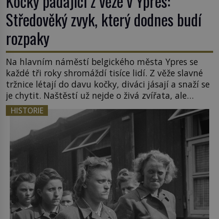
Kočky padající z věže v Ypres:
Středověký zvyk, který dodnes budí
rozpaky
Na hlavním náměstí belgického města Ypres se
každé tři roky shromáždí tisíce lidí. Z věže slavné
tržnice létají do davu kočky, diváci jásají a snaží se
je chytit. Naštěstí už nejde o živá zvířata, ale
jenom o plyšové suvenýry. Kdysi to ale bylo jinak.
HISTORIE
Tato veselá podívaná připomíná jeden z
nejpodivnějších a zároveň nejkrutějších zvyků […]