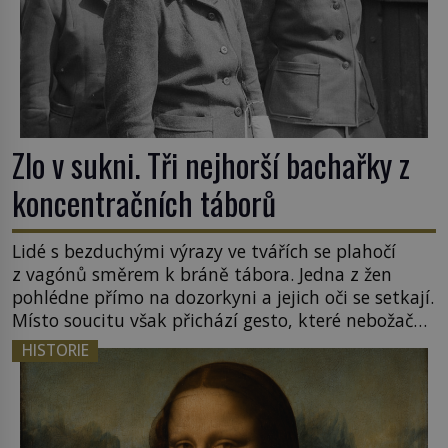
Zlo v sukni. Tři nejhorší bachařky z
koncentračních táborů
Lidé s bezduchými výrazy ve tvářích se plahočí
z vagónů směrem k bráně tábora. Jedna z žen
pohlédne přímo na dozorkyni a jejich oči se setkají.
Místo soucitu však přichází gesto, které nebožačku
posílá rovnou do plynové komory. Jména jako
HISTORIE
Rudolf Höss (1901–1947), Josef Mengele (1911–
1979) či Heinrich Himmler (1900–1945) zná každý,
o koho se historie jen otřela. Jenže […]