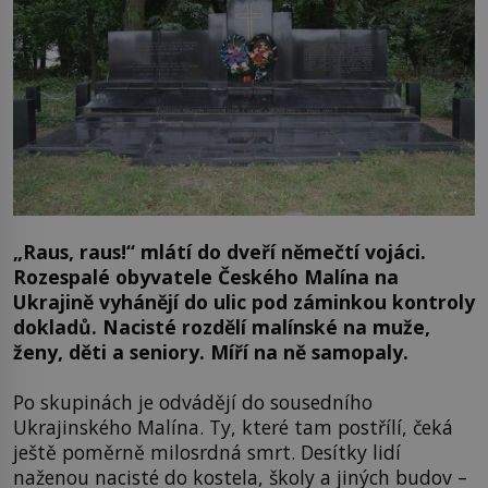
„Raus, raus!“ mlátí do dveří němečtí vojáci.
Rozespalé obyvatele Českého Malína na
Ukrajině vyhánějí do ulic pod záminkou kontroly
dokladů. Nacisté rozdělí malínské na muže,
ženy, děti a seniory. Míří na ně samopaly.
Po skupinách je odvádějí do sousedního
Ukrajinského Malína. Ty, které tam postřílí, čeká
ještě poměrně milosrdná smrt. Desítky lidí
naženou nacisté do kostela, školy a jiných budov –