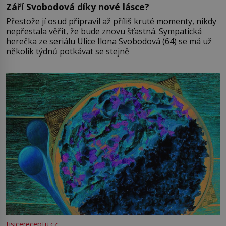
Září Svobodová díky nové lásce?
Přestože jí osud připravil až příliš kruté momenty, nikdy
nepřestala věřit, že bude znovu šťastná. Sympatická
herečka ze seriálu Ulice Ilona Svobodová (64) se má už
několik týdnů potkávat se stejně
tisicereceptu.cz