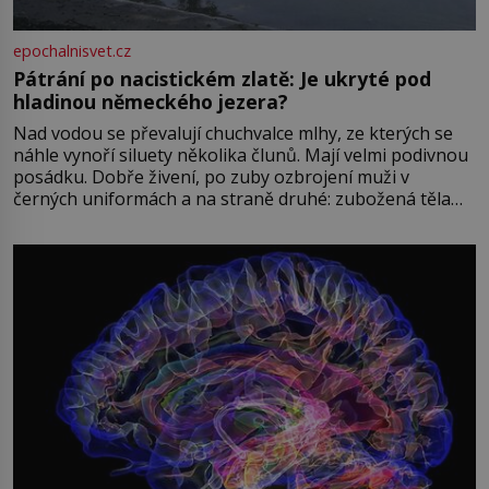
epochalnisvet.cz
Pátrání po nacistickém zlatě: Je ukryté pod
hladinou německého jezera?
Nad vodou se převalují chuchvalce mlhy, ze kterých se
náhle vynoří siluety několika člunů. Mají velmi podivnou
posádku. Dobře živení, po zuby ozbrojení muži v
černých uniformách a na straně druhé: zubožená těla
oblečená v chatrných vězeňských hadrech. Co tato
přízračná scéna znamená? Je jaro roku 1945, druhá
světová válka se chýlí ke konci. Jezero Stolpsee