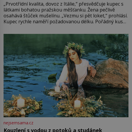
„Prvotřídní kvalita, dovoz z Itálie,“ přesvědčuje kupec s
látkami bohatou pražskou měšťanku. Žena pečlivě
osahává štůček mušelínu. „Vezmu si pět loket,“ prohlásí.
Kupec rychle naměří požadovanou délku. Pořádný kus
mu přitom zůstane za prsty… „Na šaty ho bude málo,
milostpaní. Stačí jenom na sukni,“ zhodnotí švadlena
množství růžového mušelínu. „Ošidili vás, podívejte.“
Vezme do ruky dřevěnou
nejsemsama.cz
Kouzlení s vodou z potoků a studánek