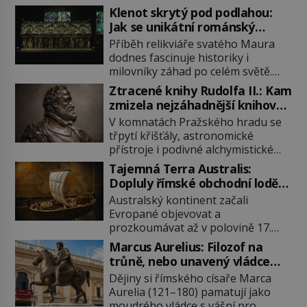
Klenot skrytý pod podlahou:
Jak se unikátní románský
poklad dostal do zapadlého
Příběh relikviáře svatého Maura
Bečova?
dodnes fascinuje historiky i
milovníky záhad po celém světě.
Tato románská zlatnická památka
Ztracené knihy Rudolfa II.: Kam
ze 13. století je po českých
zmizela nejzáhadnější knihovna
korunovačních klenotech druhým
Evropy?
V komnatách Pražského hradu se
nejcennějším movitým majetkem v
třpytí křišťály, astronomické
České republice. Přestože byl
přístroje i podivné alchymistické
klenot v roce 1985 po dramatickém
rukopisy. Císař Rudolf II.
pátrání kriminalistů úspěšně
Tajemná Terra Australis:
shromažďuje vše, co souvisí s
nalezen, jeho minulost stále
Dopluly římské obchodní lodě
tajemstvím přírody, hvězd i
obestírá hustá mlha. Otázky, jak
až do Austrálie?
Australský kontinent začali
lidského poznání. Jenže po jeho
přesně se tato […]
Evropané objevovat a
smrti se jeho slavné sbírky začínají
prozkoumávat až v polovině 17.
rozpadat a část z nich mizí navždy.
století. Existuje však možnost, že
Kdo odnesl nejvzácnější knihy? A
Marcus Aurelius: Filozof na
by se o tento vzdálený kontinent
existují ještě někde zapomenuté
trůně, nebo unavený vládce
mohly zajímat již evropské
rukopisy, které nikdo […]
závislý na opiu?
Dějiny si římského císaře Marca
starověké civilizace, a to o 15
Aurelia (121–180) pamatují jako
století dříve? Již od starověku
moudrého vládce s vášní pro