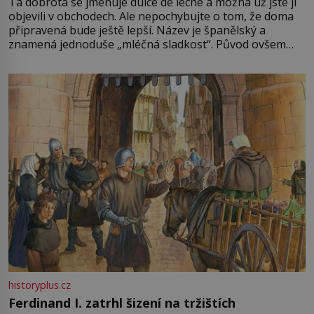
Ta dobrota se jmenuje dulce de leche a možná už jste ji
objevili v obchodech. Ale nepochybujte o tom, že doma
připravená bude ještě lepší. Název je španělský a
znamená jednoduše „mléčná sladkost“. Původ ovšem
není úplně jednoznačný, o autorství této receptury se
pře hned několik latinskoamerických zemí a k tomu
Francie, kde se traduje,
historyplus.cz
Ferdinand I. zatrhl šizení na tržištích