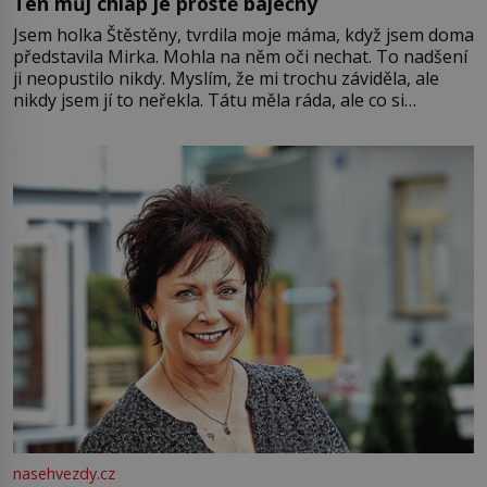
Ten můj chlap je prostě báječný
Jsem holka Štěstěny, tvrdila moje máma, když jsem doma
představila Mirka. Mohla na něm oči nechat. To nadšení
ji neopustilo nikdy. Myslím, že mi trochu záviděla, ale
nikdy jsem jí to neřekla. Tátu měla ráda, ale co si
pamatuji, tak jsme s Mirkem byli zamilovaní mnohem víc.
Jsme spolu moc rádi Tehdy byla jiná doba, když
nasehvezdy.cz