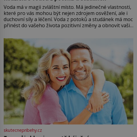
Voda má v magii zvláštní místo. Má jedinečné vlastnosti,
které pro vás mohou být nejen zdrojem osvěžení, ale i
duchovní síly a léčení. Voda z potoků a studánek má moc
přinést do vašeho života pozitivní změny a obnovit vaši
energii. Využitím těchto přírodních zdrojů v magii
můžete obohatit své rituály a přinést do svého života
větší harmonii a klid. Je důležité
skutecnepribehy.cz