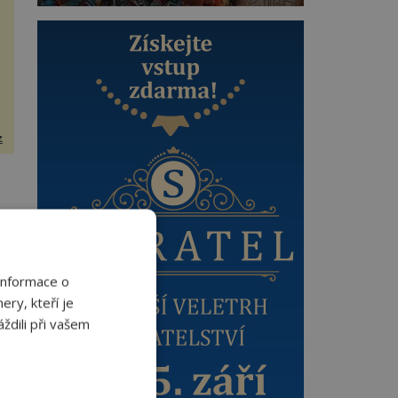
z
Informace o
“.
ery, kteří je
ždili při vašem