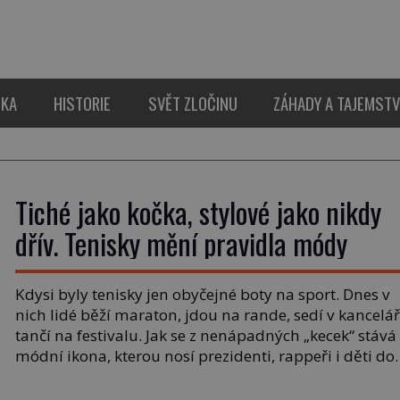
IKA
HISTORIE
SVĚT ZLOČINU
ZÁHADY A TAJEMSTV
Tiché jako kočka, stylové jako nikdy
dřív. Tenisky mění pravidla módy
Kdysi byly tenisky jen obyčejné boty na sport. Dnes v
nich lidé běží maraton, jdou na rande, sedí v kanceláři
tančí na festivalu. Jak se z nenápadných „kecek“ stává
módní ikona, kterou nosí prezidenti, rappeři i děti do
školy? Příběh tenisek je překvapivě hlučný, barevný a
občas i legračně gumový. První předkové tenisek se [