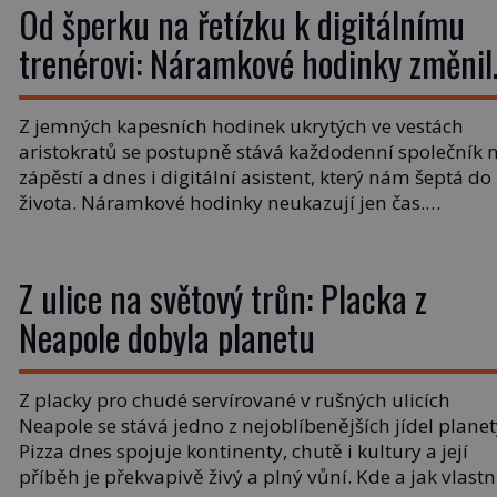
Od šperku na řetízku k digitálnímu
trenérovi: Náramkové hodinky změnil
náš čas
Z jemných kapesních hodinek ukrytých ve vestách
aristokratů se postupně stává každodenní společník 
zápěstí a dnes i digitální asistent, který nám šeptá do
života. Náramkové hodinky neukazují jen čas.
Proměňují způsob, jak ho vnímáme. „Podívej se, kolik
je hodin,“ zaznívá kdysi na bojištích počátku 20. stolet
Právě tady se rodí náramkové hodinky v podobě, […]
Z ulice na světový trůn: Placka z
Neapole dobyla planetu
Z placky pro chudé servírované v rušných ulicích
Neapole se stává jedno z nejoblíbenějších jídel planet
Pizza dnes spojuje kontinenty, chutě i kultury a její
příběh je překvapivě živý a plný vůní. Kde a jak vlast