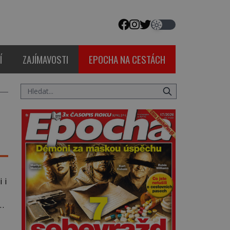
Í
ZAJÍMAVOSTI
EPOCHA NA CESTÁCH
 i
…]