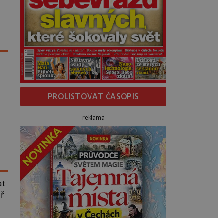
PROLISTOVAT ČASOPIS
?“
reklama
at
ěř