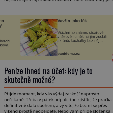
směsí náhody, chytrého marketingu i amerického snu
A také důkazem, že někdy stačí jediná sklenice, aby se
změnila historie. Když […]
en
Vavřín jako lék
y
Všichni ho známe, císařové,
vítězové i umělci si jím zdobili
skráně, kuchařky bez něj
horobu,
neuvaří, a to ještě nevíte, že
zková
bobkový list může výrazně
aduje
zmírnit některé naše neduhy.
panidomu.cz
Obsahuje v malém množství
ný k
ně...
ení ...
Peníze ihned na účet: kdy je to
skutečně možné?
Přijde moment, kdy vás výdaj zaskočí naprosto
nečekaně. Třeba v pátek odpoledne zjistíte, že pračka
definitivně dala sbohem, a vy víte, že bez ní se přes
víkend prostě neobejdete. Nebo vám přijde složenka 