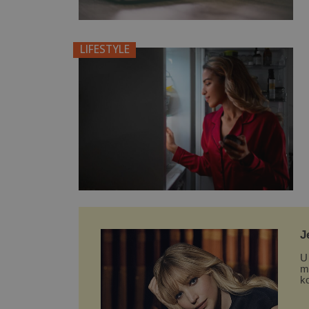
LIFESTYLE
J
L
U
m
k
čí