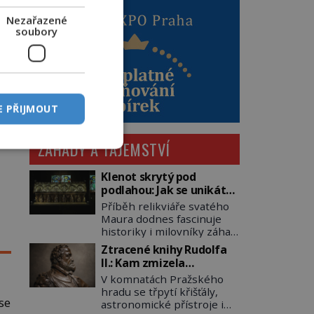
Nezařazené
soubory
dy
E PŘIJMOUT
,
ZÁHADY A TAJEMSTVÍ
Klenot skrytý pod
podlahou: Jak se unikátní
románský poklad dostal
Příběh relikviáře svatého
do zapadlého Bečova?
Maura dodnes fascinuje
historiky i milovníky záhad
po celém světě. Tato
Ztracené knihy Rudolfa
románská zlatnická
II.: Kam zmizela
památka ze 13. století je
nejzáhadnější knihovna
V komnatách Pražského
po českých korunovačních
Evropy?
hradu se třpytí křišťály,
klenotech druhým
se
astronomické přístroje i
nejcennějším movitým