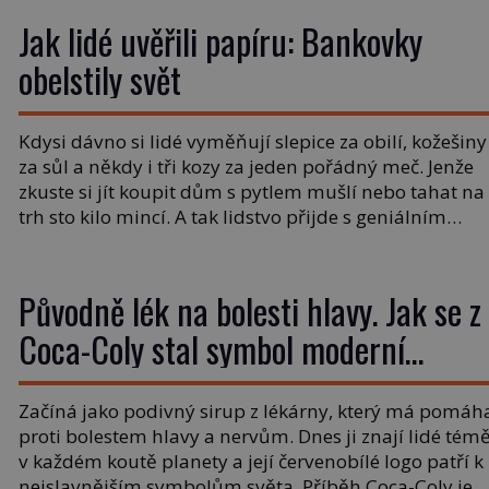
Jak lidé uvěřili papíru: Bankovky
obelstily svět
Kdysi dávno si lidé vyměňují slepice za obilí, kožešiny
za sůl a někdy i tři kozy za jeden pořádný meč. Jenže
zkuste si jít koupit dům s pytlem mušlí nebo tahat na
trh sto kilo mincí. A tak lidstvo přijde s geniálním
nápadem: „Co kdyby místo zlata stačil obyčejný papír
Zní to jako podvod století. […]
Původně lék na bolesti hlavy. Jak se z
Coca-Coly stal symbol moderní
kultury?
Začíná jako podivný sirup z lékárny, který má pomáh
proti bolestem hlavy a nervům. Dnes ji znají lidé tém
v každém koutě planety a její červenobílé logo patří k
nejslavnějším symbolům světa. Příběh Coca-Coly je