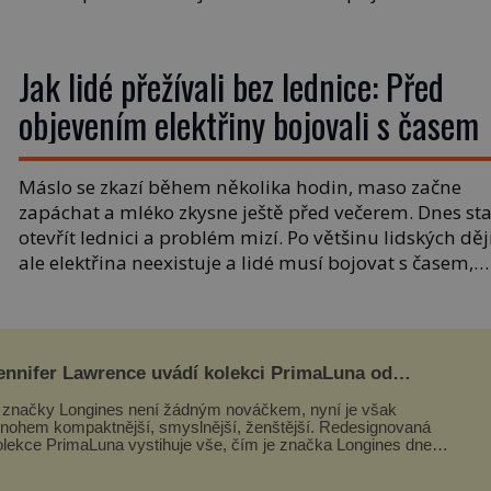
energie s nedoplatkem, který jste nečekali, a splatnos
je do tří dnů. V takových chvílích nepomáhají rady an
sympatie – pomůže […]
Jak lidé přežívali bez lednice: Před
objevením elektřiny bojovali s časem
Máslo se zkazí během několika hodin, maso začne
zapáchat a mléko zkysne ještě před večerem. Dnes sta
otevřít lednici a problém mizí. Po většinu lidských děj
ale elektřina neexistuje a lidé musí bojovat s časem,
horkem i bakteriemi jinak. Uchovávání potravin
rozhoduje o přežití rodin, armád i celých měst. Přichá
sklepy, ledové jámy i obrovské […]
ennifer Lawrence uvádí kolekci PrimaLuna od
ongines
 značky Longines není žádným nováčkem, nyní je však
nohem kompaktnější, smyslnější, ženštější. Redesignovaná
olekce PrimaLuna vystihuje vše, čím je značka Longines dnes a
m byla i před sto dvacet...