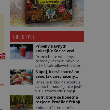
.
LIFESTYLE
Příběhy slavných
koktejlů: Kde se vzal
Manhattan a Bloody
Promíchejte whiskey,
Mary?
červený vermut, několik
střiků koktejlových bitters
a led, sceďte, ozdobte
Nápoj, která chutná po
koktejlovou třešinkou a
seně. Jak znechucený
tadá… Manhattan je tu! A
Američan vymyslel brčko
Dnes je brčko naprostou
pokud to má být skutečně
samozřejmostí. Jenže ještě
on, dejte si pozor, ať místo
v 19. století lidé upíjejí
klasické americké rye
limonády i koktejly dutými
whiskey či klidně
Kufr, který se konečně
stébly žita nebo žitné
bourbonu nepoužijete
rozjede. Proč lidé čekají
slámy. Fungují sice dobře,
skotskou whisku. Co se
na kolečka téměř pět
Kolo patří k nejstarším
za
mají ale jednu
stane? Inu, koktejl bude