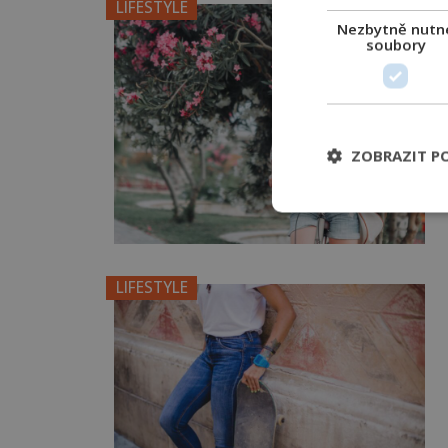
LIFESTYLE
Nezbytně nutn
soubory
ZOBRAZIT P
LIFESTYLE