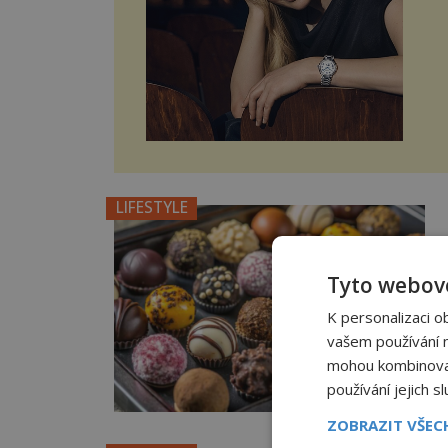
LIFESTYLE
Tyto webové
K personalizaci o
vašem používání na
mohou kombinovat 
používání jejich s
ZOBRAZIT VŠE