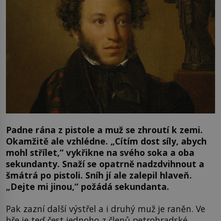
Padne rána z pistole a muž se zhroutí k zemi.
Okamžitě ale vzhlédne. „Cítím dost síly, abych
mohl střílet,“ vykřikne na svého soka a oba
sekundanty. Snaží se opatrně nadzdvihnout a
šmátrá po pistoli. Sníh jí ale zalepil hlaveň.
„Dejte mi jinou,“ požádá sekundanta.
Pak zazní další výstřel a i druhý muž je raněn. Ve
hře je teď čest jednoho z členů petrohradské