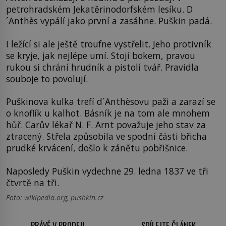
petrohradském Jekatěrinodorfském lesíku. D
´Anthès vypálí jako první a zasáhne. Puškin padá.
I ležící si ale ještě troufne vystřelit. Jeho protivník
se kryje, jak nejlépe umí. Stojí bokem, pravou
rukou si chrání hrudník a pistolí tvář. Pravidla
souboje to povolují.
Puškinova kulka trefí d´Anthèsovu paži a zarazí se
o knoflík u kalhot. Básník je na tom ale mnohem
hůř. Carův lékař N. F. Arnt považuje jeho stav za
ztracený. Střela způsobila ve spodní části břicha
prudké krvácení, došlo k zánětu pobřišnice.
Naposledy Puškin vydechne 29. ledna 1837 ve tři
čtvrtě na tři.
Foto: wikipedia.org, pushkin.cz
PRÁVĚ V PRODEJI
SDÍLEJTE ČLÁNEK