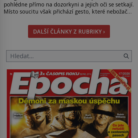
pohlédne přímo na dozorkyni a jejich oči se setkají.
Místo soucitu však přichází gesto, které nebožačku
posílá rovnou do plynové komory. Jména jako
Rudolf Höss (1901–1947), Josef Mengele (1911–
DALŠÍ ČLÁNKY Z RUBRIKY ›
1979) či Heinrich Himmler (1900–1945) zná každý,
o koho se historie jen otřela. Jenže […]