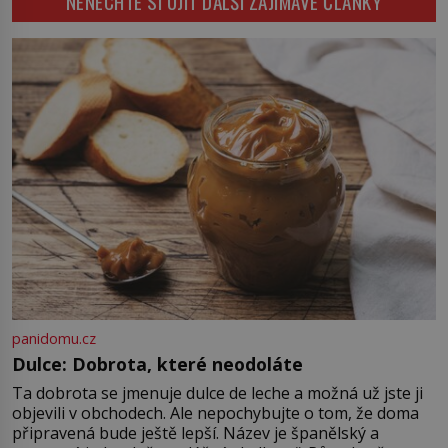
NENECHTE SI UJÍT DALŠÍ ZAJÍMAVÉ ČLÁNKY
zastaví policejní hlídka, ochable jí
nadiktuje adresu „jeho kamaráda“.
Strážníci ho dopraví zpět do
udaného bytu. Oním „kamarádem“
je ovšem jeden z nejslavnějších
vrahů, Jeffrey Dahmer (1960–1994).
Je 27. května 1991. […]
panidomu.cz
Dulce: Dobrota, které neodoláte
Ta dobrota se jmenuje dulce de leche a možná už jste ji
objevili v obchodech. Ale nepochybujte o tom, že doma
připravená bude ještě lepší. Název je španělský a