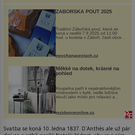
ZÁBOŘSKÁ POUŤ 2025
Tradiční Zábořská pouť, která se
koná v neděli 7.9.2025 od 11:00
hod. u kostela v Záboří, části obce
Kly u Mělníka. V programu naleznete
komentovanou prohlídku kostela,
dobovou hudbu, řemesla, atrakce...
epochanacestach.cz
Měkké na dotek, krásné na
pohled
Koupelna patří k nejatraktivnějším
místnostem v bytě, vedle ložnice
slouží jako místo pro relaxaci a
odpočinek. Koupelnový textil –
ručníky, osušky a koberečky –
mohou jako mávnutím kouzelného
rezidenceonline.cz
proutku...
Svatba se koná 10. ledna 1837. D´Anthès ale už pár