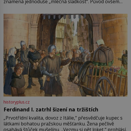
znamená jednoduše „mléčná sladkost“. Původ ovšem
není úplně jednoznačný, o autorství této receptury se
pře hned několik latinskoamerických zemí a k tomu
Francie, kde se traduje,
historyplus.cz
Ferdinand I. zatrhl šizení na tržištích
„Prvotřídní kvalita, dovoz z Itálie,“ přesvědčuje kupec s
látkami bohatou pražskou měšťanku. Žena pečlivě
osahává štůček mušelínu. „Vezmu si pět loket,“ prohlásí.