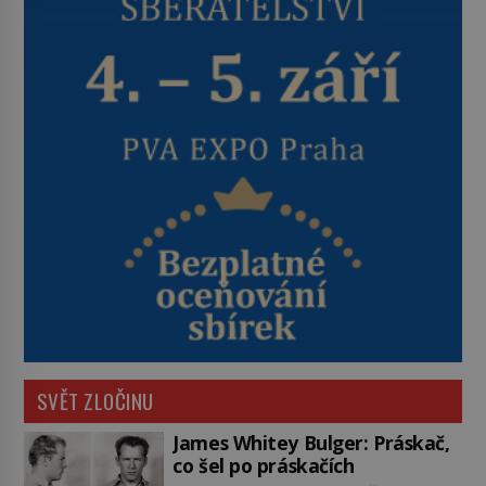
SVĚT ZLOČINU
James Whitey Bulger: Práskač,
co šel po práskačích