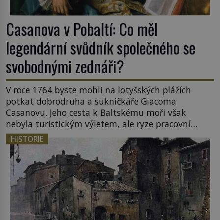
Casanova v Pobaltí: Co měl
legendární svůdník společného se
svobodnými zednáři?
V roce 1764 byste mohli na lotyšských plážích
potkat dobrodruha a sukničkáře Giacoma
Casanovu. Jeho cesta k Baltskému moři však
nebyla turistickým výletem, ale ryze pracovní
cestou se zištnými úmysly. Jaký cíl Casanova
HISTORIE
sledoval, když se například procházel uličkami
lotyšské Rigy? Casanova v Pobaltí kontaktoval
tamní zednářské lóže. Nebyl v této oblasti žádným
nováčkem, protože do zednářské […]