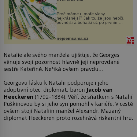
Proč máme u moře vlasy
nejkrásnější? Jak to, že jsou hebčí,
pevnější a bohatší už po prvním
vykoupání? Protože sůl obsažená v
mořské vodě má blahodárný vliv.
Nejen na tělo a pokožku, ale i na
nejsemsama.cz
vlasy. ...
Natalie ale svého manžela ujišťuje, že Georges
věnuje svoji pozornost hlavně její neprovdané
sestře Kateřině. Neříká ovšem pravdu…
Georgovu lásku k Natalii podporuje i jeho
adoptivní otec, diplomat, baron
Jacob van
Heeckeren
(1792–1884). Věří, že sňatkem s Natalií
Puškinovou by si jeho syn pomohl v kariéře. V cestě
ovšem stojí Nataliin manžel Alexandr. Mazaný
diplomat Heeckeren proto rozehrává riskantní hru.