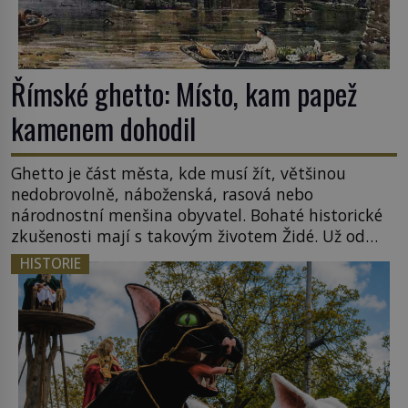
Římské ghetto: Místo, kam papež
kamenem dohodil
Ghetto je část města, kde musí žít, většinou
nedobrovolně, náboženská, rasová nebo
národnostní menšina obyvatel. Bohaté historické
zkušenosti mají s takovým životem Židé. Už od
středověku jsou totiž v každou chvíli nuceni v
HISTORIE
nějakém žít. Mezi ty nejslavnější patří i římské
ghetto založené v roce 1555. Pokud jde o vztah
k Židům, nemá se Řím čím chlubit. […]