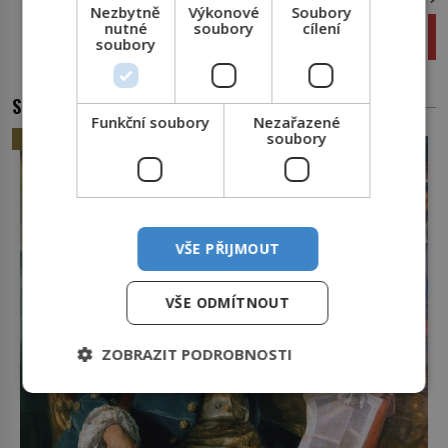
Nezbytně
Výkonové
Soubory
Možná se blíží další doba ledová: Přežije ji
nutné
soubory
cílení
soubory
lidstvo?
SOUVISEJÍCÍ ČLÁNKY
Funkční soubory
Nezařazené
soubory
HISTORIE
VŠE PŘIJMOUT
VŠE ODMÍTNOUT
ZOBRAZIT PODROBNOSTI