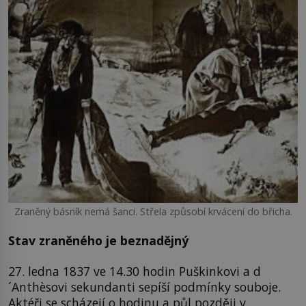
Zraněný básník nemá šanci. Střela způsobí krvácení do břicha.
Stav zraněného je beznadějný
27. ledna 1837 ve 14.30 hodin Puškinkovi a d
´Anthèsovi sekundanti sepíší podmínky souboje.
Aktéři se scházejí o hodinu a půl později v