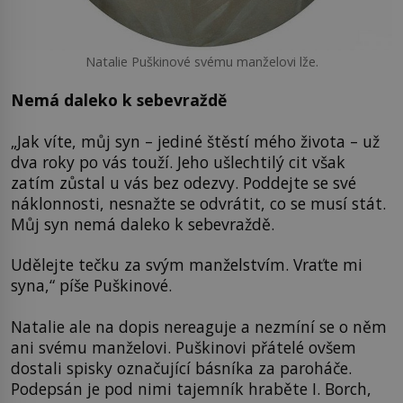
Natalie Puškinové svému manželovi lže.
Nemá daleko k sebevraždě
„Jak víte, můj syn – jediné štěstí mého života – už
dva roky po vás touží. Jeho ušlechtilý cit však
zatím zůstal u vás bez odezvy. Poddejte se své
náklonnosti, nesnažte se odvrátit, co se musí stát.
Můj syn nemá daleko k sebevraždě.
Udělejte tečku za svým manželstvím. Vraťte mi
syna,“ píše Puškinové.
Natalie ale na dopis nereaguje a nezmíní se o něm
ani svému manželovi. Puškinovi přátelé ovšem
dostali spisky označující básníka za paroháče.
Podepsán je pod nimi tajemník hraběte I. Borch,