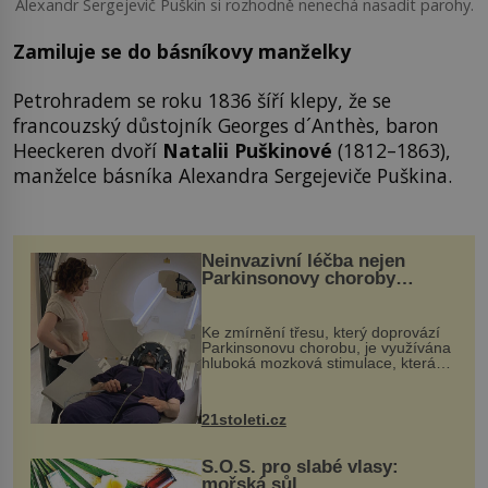
Alexandr Sergejevič Puškin si rozhodně nenechá nasadit parohy.
Zamiluje se do básníkovy manželky
Petrohradem se roku 1836 šíří klepy, že se
francouzský důstojník Georges d´Anthès, baron
Heeckeren dvoří
Natalii Puškinové
(1812–1863),
manželce básníka Alexandra Sergejeviče Puškina.
Neinvazivní léčba nejen
Parkinsonovy choroby
pomocí ultrazvukové
„helmy“
Ke zmírnění třesu, který doprovází
Parkinsonovu chorobu, je využívána
hluboká mozková stimulace, která
však vyžaduje vysoce invazivní
zákrok. Ultrazvuk zase není vhodný
k dostatečně přesnému zacílení ...
21stoleti.cz
S.O.S. pro slabé vlasy:
mořská sůl