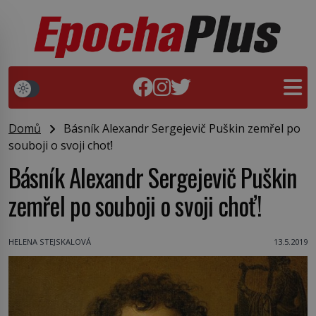
Domů
Básník Alexandr Sergejevič Puškin zemřel po
souboji o svoji choť!
Básník Alexandr Sergejevič Puškin
zemřel po souboji o svoji choť!
HELENA STEJSKALOVÁ
13.5.2019