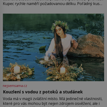
Kupec rychle naměří požadovanou délku. Pořádný kus
mu přitom zůstane za prsty… „Na šaty ho bude málo,
milostpaní. Stačí jenom na sukni,“ zhodnotí švadlena
množství růžového mušelínu. „Ošidili vás, podívejte.“
Vezme do ruky dřevěnou
nejsemsama.cz
Kouzlení s vodou z potoků a studánek
Voda má v magii zvláštní místo. Má jedinečné vlastnosti,
které pro vás mohou být nejen zdrojem osvěžení, ale i