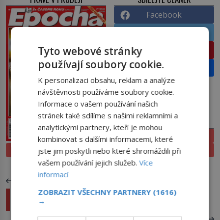
Facebook
Twitter
Tyto webové stránky
Pinterest
používají soubory cookie.
Email
K personalizaci obsahu, reklam a analýze
návštěvnosti používáme soubory cookie.
Informace o vašem používání našich
stránek také sdílíme s našimi reklamními a
PŘEDPLATNÉ
analytickými partnery, kteří je mohou
ELEKTRONICKÉ
kombinovat s dalšími informacemi, které
PROLISTOVAT
TIŠTĚNÉ
jste jim poskytli nebo které shromáždili při
vašem používání jejich služeb.
Více
informací
PŘEDCHOZÍ ČLÁNEK
ZOBRAZIT VŠECHNY PARTNERY
(1616)
Alkoholová rebelie: Proč se v Austrálii platilo
→
rumem?
DALŠÍ ČLÁNEK