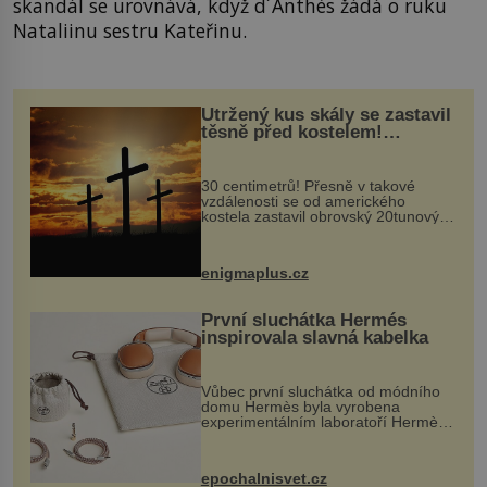
skandál se urovnává, když d´Anthès žádá o ruku
Nataliinu sestru Kateřinu.
Utržený kus skály se zastavil
těsně před kostelem!
Ochránila ho boží síla?
30 centimetrů! Přesně v takové
vzdálenosti se od amerického
kostela zastavil obrovský 20tunový
balvan, který se v květnu 2014
nečekaně odtrhl od nedaleké skály
při její demolici. Podle místních stojí
enigmaplus.cz
...
První sluchátka Hermés
inspirovala slavná kabelka
Vůbec první sluchátka od módního
domu Hermès byla vyrobena
experimentálním laboratoří Hermès
Ateliers Horizons. Elegantní gadget
si vyžádal dva roky vývoje a chlubí
se ručně šitou hovězí kůží a
epochalnisvet.cz
kovový...