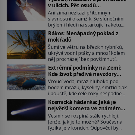
v ulicích. Pět osudů
nejslavnějších raketoplánů
Ani zima nezkazí přítomným
slavnostní okamžik. Se slunečními
brýlemi hledí na startující raketu,
která má do vesmíru vynést kromě
Rákos: Nenápadný poklad z
posádky také obyčejnou učitelku.
mokřadů
Po několika sekundách všem
Šumí ve větru na březích rybníků,
ztuhnou úsměvy, stroj totiž
ukrývá vodní ptáky a mnozí kolem
exploduje. Jejich konstrukce není
něj procházejí bez povšimnutí.
z levného kraje, daňové poplatníky
Přesto právě rákos pomáhal stavět
stojí miliardy dolarů. Na druhou
Extrémní podmínky na Zemi:
domy, vyrábět lodě, zapisovat první
stranu zvládnou jen představitelné
Kde život přežívá navzdory
texty a inspiroval řadu pověstí.
věci. Na malé kousky Název:
všemu
Vroucí voda, mráz hluboko pod
Tato skromná, ale užitečná
Columbia První […]
bodem mrazu, kyseliny, smrtící tlak
rostlina provází člověka už tisíce
i pouště, kde celé roky nespadne
let. Většina lidí vnímá rákos jen jako
jediná kapka deště. Na první
obyčejnou kulisu letního koupání.
Kosmická hádanka: Jaká je
pohled místa, kde nemůže
Stačí se však podívat […]
největší kometa ve známém
existovat vůbec nic. Přesto právě
vesmíru?
Vesmír se rozpíná stále rychleji.
tady vědci objevují organismy,
Jenže, jak je to možné? Současná
které posouvají hranice života.
fyzika je v koncích. Odpovědí by
Každý nový nález mění naše
mohla být hypotetická temná