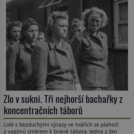
Zlo v sukni. Tři nejhorší bachařky z
koncentračních táborů
Lidé s bezduchými výrazy ve tvářích se plahočí
z vagónů směrem k bráně tábora. Jedna z žen