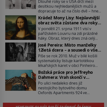
Dlouhé roky se v USA drží mezi
desítkou nejhledanějších mužů a
dopracuje to až na číslo dvě – hned
po Usámovi bin Ládinovi (1957–
Krádež Mony Lisy: Nejslavnější
2011). To je James „Whitey“ Bulger
obraz světa zůstane dva roky
(1929–2018) viněný ze spoluúčasti
nezvěstný
V pondělí 21. srpna 1911 visí v
na 19 vraždách, vydírání a lichvy. A
pařížském Louvru na zdi prázdné
samozřejmě, krom toho je ještě
háky. Obraz, který dnes zná celý
drogový dealer, který neváhá
svět, je pryč. Zpočátku si nikdo
odstranit z cesty všechny práskače,
José Pereira: Místo manželky
nemyslí, že jde o krádež.
zatímco […]
12letá dcera – a sousedi o všem
Zaměstnanci jsou přesvědčeni, že
vědí!
Píše se rok 2010. Muž v bílé košili
Mona Lisa je jen v restaurátorské
systematicky listuje kartotékou
dílně nebo u fotografa. Když se
lékařských karet v obci Pinheiro
ukáže pravda, propukne jeden z
ležící asi 20 kilometrů od farmy s
největších honů na zloděje v […]
Božská práce pro Jeffreyho
podivínským majitelem. Něco tu
Dahmera: Vrah skončí v
nesedí. Ledaže… Ledaže by ta
tratolišti krve ve vězeňských
Po ulici nedaleko dnes již
mladá dívka z farmy byla ne
umývárnách
nestojícího bytového domu
manželkou, ale dcerou – a všechny
Oxfords Apartments 924 ve
ty děti byly zplozené v incestu. Na
wisconsinském Milwaukee se
sociálním odboru jednoho z […]
potácí zcela zmatený 14letý
Konerak Sinthasomphone. Když ho