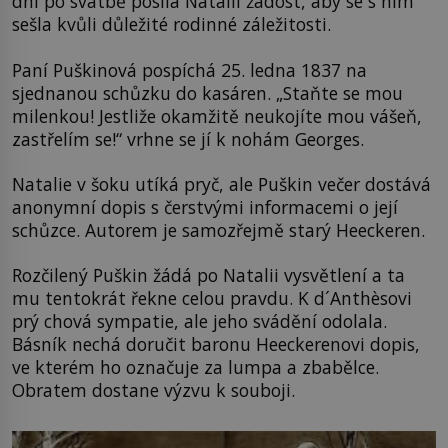
dní po svatbě posílá Natalii žádost, aby se s ním
sešla kvůli důležité rodinné záležitosti.
Paní Puškinová pospíchá 25. ledna 1837 na
sjednanou schůzku do kasáren. „Staňte se mou
milenkou! Jestliže okamžitě neukojíte mou vášeň,
zastřelím se!“ vrhne se jí k nohám Georges.
Natalie v šoku utíká pryč, ale Puškin večer dostává
anonymní dopis s čerstvými informacemi o její
schůzce. Autorem je samozřejmě starý Heeckeren.
Rozčilený Puškin žádá po Natalii vysvětlení a ta
mu tentokrát řekne celou pravdu. K d´Anthèsovi
prý chová sympatie, ale jeho svádění odolala.
Básník nechá doručit baronu Heeckerenovi dopis,
ve kterém ho označuje za lumpa a zbabělce.
Obratem dostane výzvu k souboji.