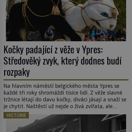
Kočky padající z věže v Ypres:
Středověký zvyk, který dodnes budí
rozpaky
Na hlavním náměstí belgického města Ypres se
každé tři roky shromáždí tisíce lidí. Z věže slavné
tržnice létají do davu kočky, diváci jásají a snaží se
je chytit. Naštěstí už nejde o živá zvířata, ale
jenom o plyšové suvenýry. Kdysi to ale bylo jinak.
HISTORIE
Tato veselá podívaná připomíná jeden z
nejpodivnějších a zároveň nejkrutějších zvyků […]