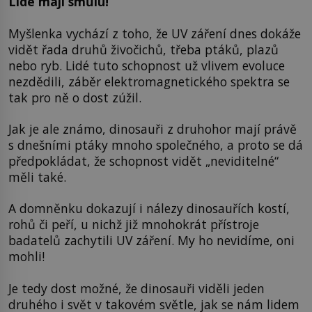
Lidé mají smůlu!
Myšlenka vychází z toho, že UV záření dnes dokáže
vidět řada druhů živočichů, třeba ptáků, plazů
nebo ryb. Lidé tuto schopnost už vlivem evoluce
nezdědili, záběr elektromagnetického spektra se
tak pro ně o dost zúžil.
Jak je ale známo, dinosauři z druhohor mají právě
s dnešními ptáky mnoho společného, a proto se dá
předpokládat, že schopnost vidět „neviditelné“
měli také.
A domněnku dokazují i nálezy dinosauřích kostí,
rohů či peří, u nichž již mnohokrát přístroje
badatelů zachytili UV záření. My ho nevidíme, oni
mohli!
Je tedy dost možné, že dinosauři viděli jeden
druhého i svět v takovém světle, jak se nám lidem