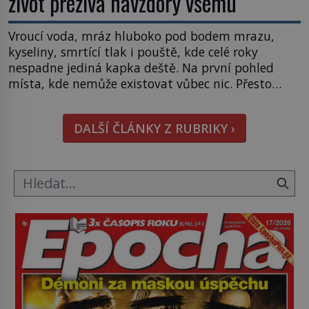
život přežívá navzdory všemu
Vroucí voda, mráz hluboko pod bodem mrazu,
kyseliny, smrtící tlak i pouště, kde celé roky
nespadne jediná kapka deště. Na první pohled
místa, kde nemůže existovat vůbec nic. Přesto
právě tady vědci objevují organismy, které
posouvají hranice života. Každý nový nález mění
DALŠÍ ČLÁNKY Z RUBRIKY ›
naše představy o tom, co všechno dokáže příroda a
napovídá, kde bychom jednou […]