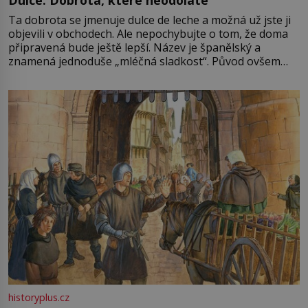
Ta dobrota se jmenuje dulce de leche a možná už jste ji
objevili v obchodech. Ale nepochybujte o tom, že doma
připravená bude ještě lepší. Název je španělský a
znamená jednoduše „mléčná sladkost“. Původ ovšem
není úplně jednoznačný, o autorství této receptury se
pře hned několik latinskoamerických zemí a k tomu
Francie, kde se traduje,
historyplus.cz