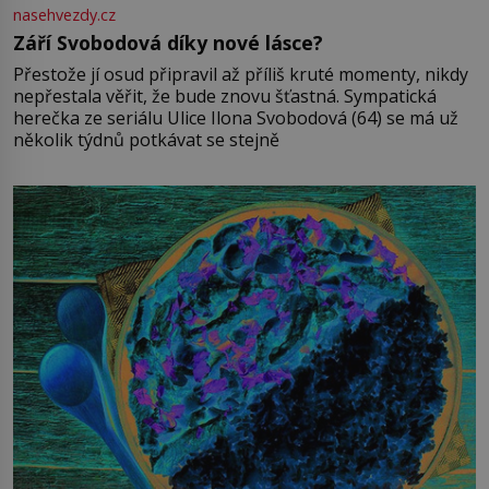
nasehvezdy.cz
Září Svobodová díky nové lásce?
Přestože jí osud připravil až příliš kruté momenty, nikdy
nepřestala věřit, že bude znovu šťastná. Sympatická
herečka ze seriálu Ulice Ilona Svobodová (64) se má už
několik týdnů potkávat se stejně