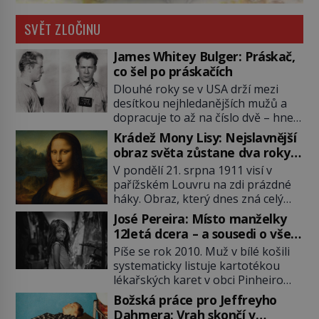
SVĚT ZLOČINU
James Whitey Bulger: Práskač,
co šel po práskačích
Dlouhé roky se v USA drží mezi
desítkou nejhledanějších mužů a
dopracuje to až na číslo dvě – hned
po Usámovi bin Ládinovi (1957–
Krádež Mony Lisy: Nejslavnější
2011). To je James „Whitey“ Bulger
obraz světa zůstane dva roky
(1929–2018) viněný ze spoluúčasti
nezvěstný
V pondělí 21. srpna 1911 visí v
na 19 vraždách, vydírání a lichvy. A
pařížském Louvru na zdi prázdné
samozřejmě, krom toho je ještě
háky. Obraz, který dnes zná celý
drogový dealer, který neváhá
svět, je pryč. Zpočátku si nikdo
odstranit z cesty všechny práskače,
José Pereira: Místo manželky
nemyslí, že jde o krádež.
zatímco […]
12letá dcera – a sousedi o všem
Zaměstnanci jsou přesvědčeni, že
vědí!
Píše se rok 2010. Muž v bílé košili
Mona Lisa je jen v restaurátorské
systematicky listuje kartotékou
dílně nebo u fotografa. Když se
lékařských karet v obci Pinheiro
ukáže pravda, propukne jeden z
ležící asi 20 kilometrů od farmy s
největších honů na zloděje v […]
Božská práce pro Jeffreyho
podivínským majitelem. Něco tu
Dahmera: Vrah skončí v