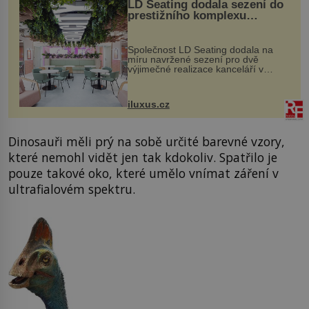
LD Seating dodala sezení do
prestižního komplexu
MediaCityUK v Salfordu
Společnost LD Seating dodala na
míru navržené sezení pro dvě
výjimečné realizace kanceláří v
areálu MediaCityUK v anglickém
Salfordu – konkrétně do budov Blue
Tower a Orange Tower. Komplex
iluxus.cz
budov Media...
Dinosauři měli prý na sobě určité barevné vzory,
které nemohl vidět jen tak kdokoliv. Spatřilo je
pouze takové oko, které umělo vnímat záření v
ultrafialovém spektru.