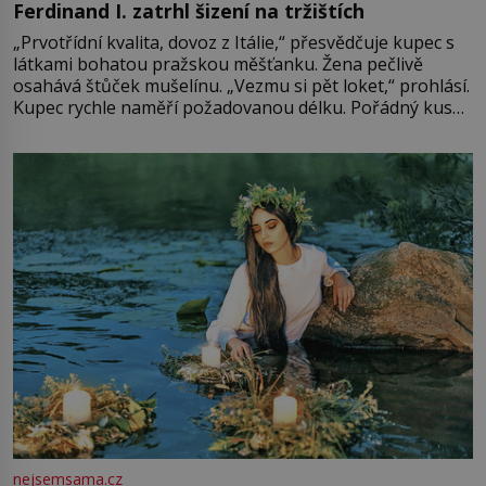
Ferdinand I. zatrhl šizení na tržištích
„Prvotřídní kvalita, dovoz z Itálie,“ přesvědčuje kupec s
látkami bohatou pražskou měšťanku. Žena pečlivě
osahává štůček mušelínu. „Vezmu si pět loket,“ prohlásí.
Kupec rychle naměří požadovanou délku. Pořádný kus
mu přitom zůstane za prsty… „Na šaty ho bude málo,
milostpaní. Stačí jenom na sukni,“ zhodnotí švadlena
množství růžového mušelínu. „Ošidili vás, podívejte.“
Vezme do ruky dřevěnou
nejsemsama.cz