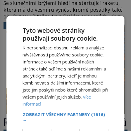
Se slunečními brýlemi hledí na startující raketu,
která má do vesmíru vynést kromě posádky také
obyčejnou učitelku. Po několika sekundách všem
ztuhnou úsměvy, stroj totiž exploduje. Jejich
VĚDA A TECHNIKA
Tyto webové stránky
konstrukce není z levného kraje, daňové
poplatníky stojí miliardy dolarů. Na druhou stranu
používají soubory cookie.
zvládnou jen představitelné věci. Na malé kousky
K personalizaci obsahu, reklam a analýze
Název: Columbia První […]
návštěvnosti používáme soubory cookie.
Informace o vašem používání našich
stránek také sdílíme s našimi reklamními a
analytickými partnery, kteří je mohou
kombinovat s dalšími informacemi, které
jste jim poskytli nebo které shromáždili při
vašem používání jejich služeb.
Více
informací
ZOBRAZIT VŠECHNY PARTNERY
(1616)
Rákos: Nenápadný poklad z mokřadů
→