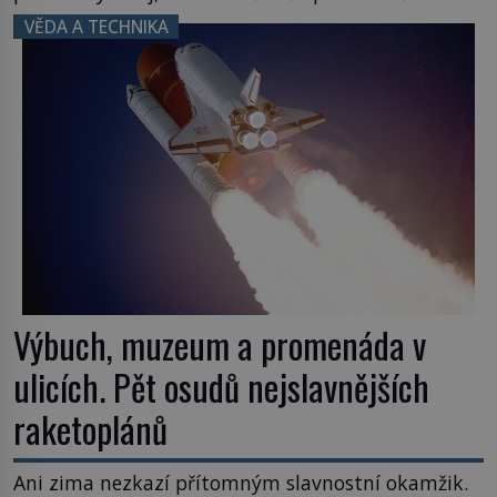
nezmizet v tavicí peci a našel mu místo
VĚDA A TECHNIKA
k poslednímu odpočinku. Je druhá polovina 50. let
minulého století. Nálože spočítány, umístěny a
odpáleny. Trup ponorky nabírá vodu […]
Výbuch, muzeum a promenáda v
ulicích. Pět osudů nejslavnějších
raketoplánů
Ani zima nezkazí přítomným slavnostní okamžik.