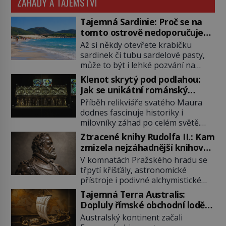
ZÁHADY A TAJEMSTVÍ
Tajemná Sardinie: Proč se na
tomto ostrově nedoporučuje
pytlovat „mořské brambory“?
Až si někdy otevřete krabičku
sardinek či tubu sardelové pasty,
může to být i lehké pozvání na
cestu do srdce Středozemního
Klenot skrytý pod podlahou:
moře, na ostrov hrdých Sardů.
Jak se unikátní románský
Věděli jste, že to byl právě italský
poklad dostal do zapadlého
Příběh relikviáře svatého Maura
ostrov Sardinie, jenž těmto
Bečova?
dodnes fascinuje historiky i
produktům moře propůjčil své
milovníky záhad po celém světě.
jméno. Co dalšího je pro Sardinii
Tato románská zlatnická památka
typické a pro Středoevropana
Ztracené knihy Rudolfa II.: Kam
ze 13. století je po českých
zajímavé? Na mapách má […]
zmizela nejzáhadnější knihovna
korunovačních klenotech druhým
Evropy?
V komnatách Pražského hradu se
nejcennějším movitým majetkem v
třpytí křišťály, astronomické
České republice. Přestože byl
přístroje i podivné alchymistické
klenot v roce 1985 po dramatickém
rukopisy. Císař Rudolf II.
pátrání kriminalistů úspěšně
Tajemná Terra Australis:
shromažďuje vše, co souvisí s
nalezen, jeho minulost stále
Dopluly římské obchodní lodě
tajemstvím přírody, hvězd i
obestírá hustá mlha. Otázky, jak
až do Austrálie?
Australský kontinent začali
lidského poznání. Jenže po jeho
přesně se tato […]