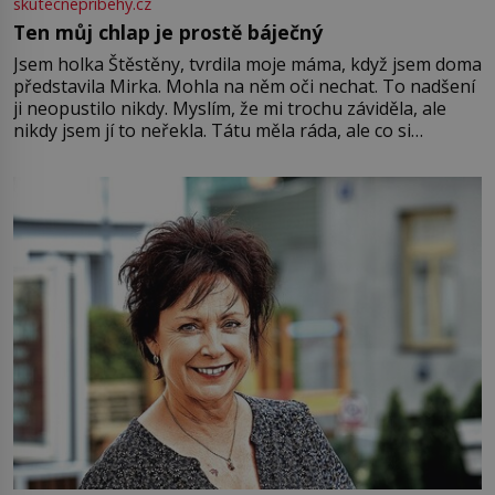
skutecnepribehy.cz
Ten můj chlap je prostě báječný
Jsem holka Štěstěny, tvrdila moje máma, když jsem doma
představila Mirka. Mohla na něm oči nechat. To nadšení
ji neopustilo nikdy. Myslím, že mi trochu záviděla, ale
nikdy jsem jí to neřekla. Tátu měla ráda, ale co si
pamatuji, tak jsme s Mirkem byli zamilovaní mnohem víc.
Jsme spolu moc rádi Tehdy byla jiná doba, když