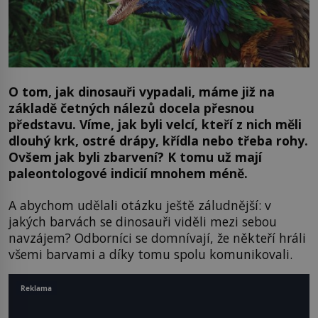
O tom, jak dinosauři vypadali, máme již na
základě četných nálezů docela přesnou
představu. Víme, jak byli velcí, kteří z nich měli
dlouhý krk, ostré drápy, křídla nebo třeba rohy.
Ovšem jak byli zbarvení? K tomu už mají
paleontologové indicií mnohem méně.
A abychom udělali otázku ještě záludnější: v
jakých barvách se dinosauři viděli mezi sebou
navzájem? Odborníci se domnívají, že někteří hráli
všemi barvami a díky tomu spolu komunikovali.
Reklama