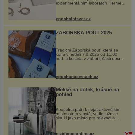
experimentálním laboratoří Hermès
Ateliers Horizons. Elegantní gadget
si vyžádal dva roky vývoje a chlubí
se ručně šitou hovězí kůží a
epochalnisvet.cz
kovový...
ZÁBOŘSKÁ POUŤ 2025
Tradiční Zábořská pouť, která se
koná v neděli 7.9.2025 od 11:00
hod. u kostela v Záboří, části obce
Kly u Mělníka. V programu naleznete
komentovanou prohlídku kostela,
dobovou hudbu, řemesla, atrakce...
epochanacestach.cz
Měkké na dotek, krásné na
pohled
Koupelna patří k nejatraktivnějším
místnostem v bytě, vedle ložnice
slouží jako místo pro relaxaci a
odpočinek. Koupelnový textil –
ručníky, osušky a koberečky –
mohou jako mávnutím kouzelného
rezidenceonline.cz
proutku...