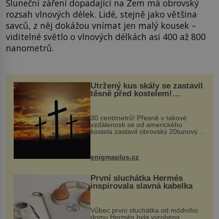
Sluneční záření dopadající na Zem má obrovský
rozsah vlnových délek. Lidé, stejně jako většina
savců, z něj dokážou vnímat jen malý kousek –
viditelné světlo o vlnových délkách asi 400 až 800
nanometrů.
Utržený kus skály se zastavil
těsně před kostelem!
Ochránila ho boží síla?
30 centimetrů! Přesně v takové
vzdálenosti se od amerického
kostela zastavil obrovský 20tunový
balvan, který se v květnu 2014
nečekaně odtrhl od nedaleké skály
při její demolici. Podle místních stojí
enigmaplus.cz
...
První sluchátka Hermés
inspirovala slavná kabelka
Vůbec první sluchátka od módního
domu Hermès byla vyrobena