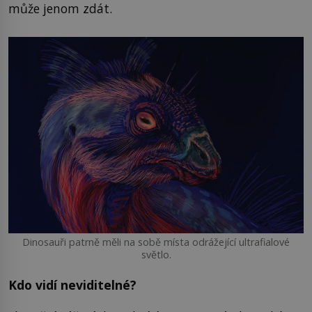
může jenom zdát.
Dinosauři patrně měli na sobě místa odrážející ultrafialové
světlo.
Kdo vidí neviditelné?