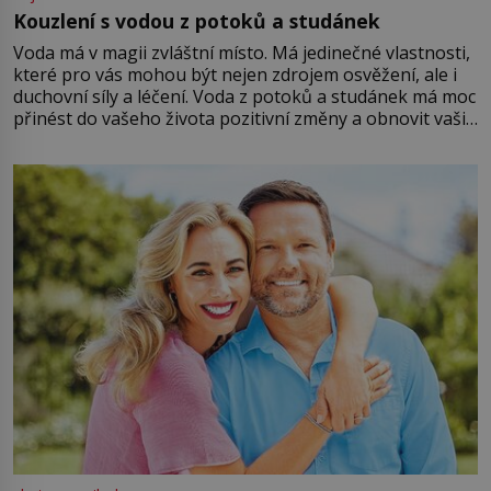
Kouzlení s vodou z potoků a studánek
Voda má v magii zvláštní místo. Má jedinečné vlastnosti,
které pro vás mohou být nejen zdrojem osvěžení, ale i
duchovní síly a léčení. Voda z potoků a studánek má moc
přinést do vašeho života pozitivní změny a obnovit vaši
energii. Využitím těchto přírodních zdrojů v magii
můžete obohatit své rituály a přinést do svého života
větší harmonii a klid. Je důležité