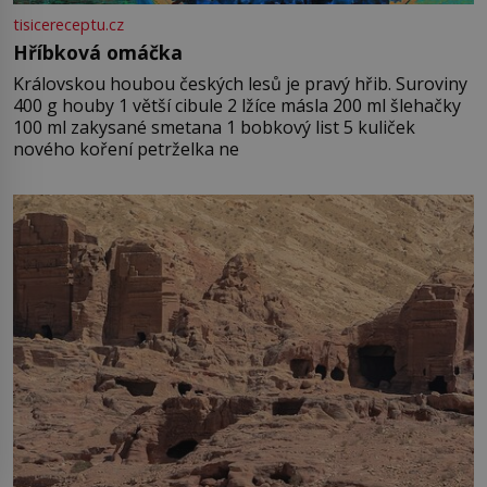
tisicereceptu.cz
Hříbková omáčka
Královskou houbou českých lesů je pravý hřib. Suroviny
400 g houby 1 větší cibule 2 lžíce másla 200 ml šlehačky
100 ml zakysané smetana 1 bobkový list 5 kuliček
nového koření petrželka ne