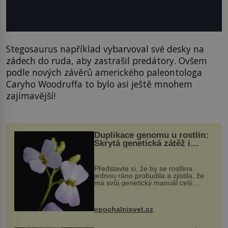
Stegosaurus například vybarvoval své desky na
zádech do ruda, aby zastrašil predátory. Ovšem
podle nových závěrů amerického paleontologa
Caryho Woodruffa to bylo asi ještě mnohem
zajímavější!
Duplikace genomu u rostlin:
Skrytá genetická zátěž i
evoluční výhoda
Představte si, že by se rostlina
jednou ráno probudila a zjistila, že
má svůj genetický manuál celý
dvakrát. Přesně to se občas v
přírodě stane – a podle nového
výzkumu to může být pro druhy
epochalnisvet.cz
vstupenka...