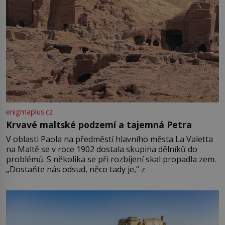
enigmaplus.cz
Krvavé maltské podzemí a tajemná Petra
V oblasti Paola na předměstí hlavního města La Valetta
na Maltě se v roce 1902 dostala skupina dělníků do
problémů. S několika se při rozbíjení skal propadla zem.
„Dostaňte nás odsud, něco tady je,“ z