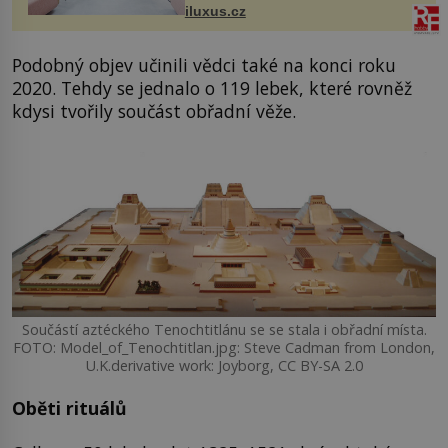
Tower a Orange Tower. Komplex
iluxus.cz
budov Media...
Podobný objev učinili vědci také na konci roku
2020. Tehdy se jednalo o 119 lebek, které rovněž
kdysi tvořily součást obřadní věže.
Součástí aztéckého Tenochtitlánu se se stala i obřadní místa.
FOTO: Model_of_Tenochtitlan.jpg: Steve Cadman from London,
U.K.derivative work: Joyborg, CC BY-SA 2.0
Oběti rituálů