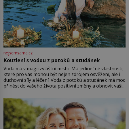
nejsemsama.cz
Kouzlení s vodou z potoků a studánek
Voda má v magii zvláštní místo. Má jedinečné vlastnosti,
které pro vás mohou být nejen zdrojem osvěžení, ale i
duchovní síly a léčení. Voda z potoků a studánek má moc
přinést do vašeho života pozitivní změny a obnovit vaši
energii. Využitím těchto přírodních zdrojů v magii
můžete obohatit své rituály a přinést do svého života
větší harmonii a klid. Je důležité