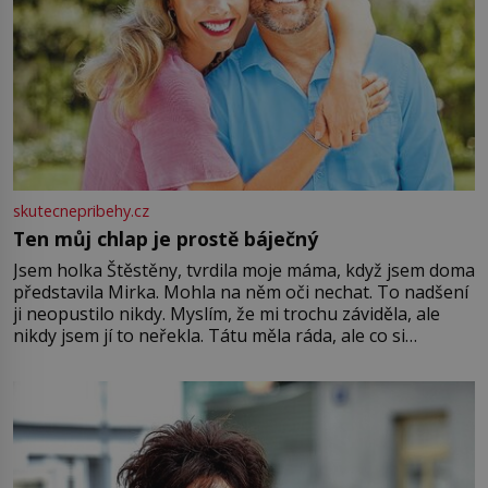
skutecnepribehy.cz
Ten můj chlap je prostě báječný
Jsem holka Štěstěny, tvrdila moje máma, když jsem doma
představila Mirka. Mohla na něm oči nechat. To nadšení
ji neopustilo nikdy. Myslím, že mi trochu záviděla, ale
nikdy jsem jí to neřekla. Tátu měla ráda, ale co si
pamatuji, tak jsme s Mirkem byli zamilovaní mnohem víc.
Jsme spolu moc rádi Tehdy byla jiná doba, když