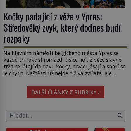
Kočky padající z věže v Ypres:
Středověký zvyk, který dodnes budí
rozpaky
Na hlavním náměstí belgického města Ypres se
každé tři roky shromáždí tisíce lidí. Z věže slavné
tržnice létají do davu kočky, diváci jásají a snaží se
je chytit. Naštěstí už nejde o živá zvířata, ale
jenom o plyšové suvenýry. Kdysi to ale bylo jinak.
Tato veselá podívaná připomíná jeden z
DALŠÍ ČLÁNKY Z RUBRIKY ›
nejpodivnějších a zároveň nejkrutějších zvyků […]