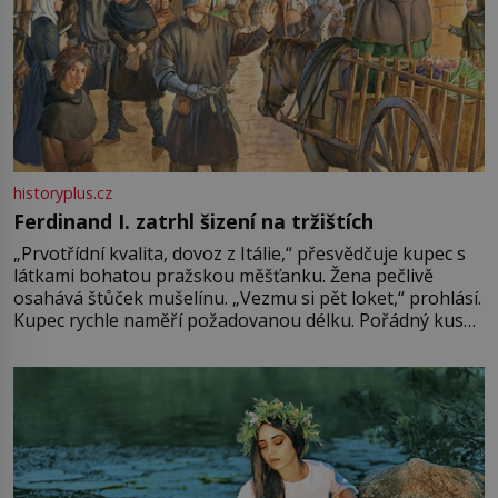
historyplus.cz
Ferdinand I. zatrhl šizení na tržištích
„Prvotřídní kvalita, dovoz z Itálie,“ přesvědčuje kupec s
látkami bohatou pražskou měšťanku. Žena pečlivě
osahává štůček mušelínu. „Vezmu si pět loket,“ prohlásí.
Kupec rychle naměří požadovanou délku. Pořádný kus
mu přitom zůstane za prsty… „Na šaty ho bude málo,
milostpaní. Stačí jenom na sukni,“ zhodnotí švadlena
množství růžového mušelínu. „Ošidili vás, podívejte.“
Vezme do ruky dřevěnou