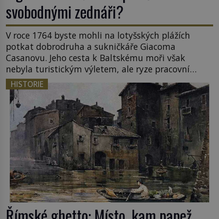
svobodnými zednáři?
V roce 1764 byste mohli na lotyšských plážích
potkat dobrodruha a sukničkáře Giacoma
Casanovu. Jeho cesta k Baltskému moři však
nebyla turistickým výletem, ale ryze pracovní
cestou se zištnými úmysly. Jaký cíl Casanova
HISTORIE
sledoval, když se například procházel uličkami
lotyšské Rigy? Casanova v Pobaltí kontaktoval
tamní zednářské lóže. Nebyl v této oblasti žádným
nováčkem, protože do zednářské […]
Římské ghetto: Místo, kam papež