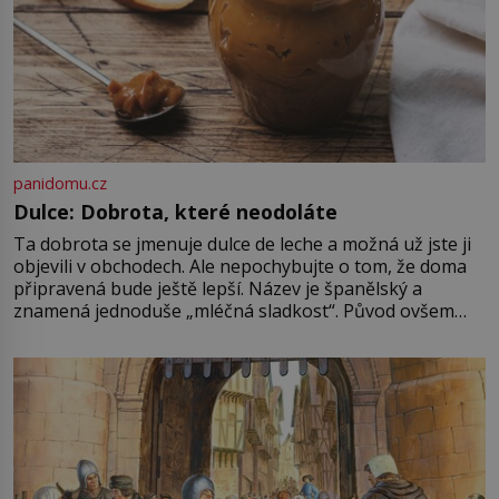
panidomu.cz
Dulce: Dobrota, které neodoláte
Ta dobrota se jmenuje dulce de leche a možná už jste ji
objevili v obchodech. Ale nepochybujte o tom, že doma
připravená bude ještě lepší. Název je španělský a
znamená jednoduše „mléčná sladkost“. Původ ovšem
není úplně jednoznačný, o autorství této receptury se
pře hned několik latinskoamerických zemí a k tomu
Francie, kde se traduje,