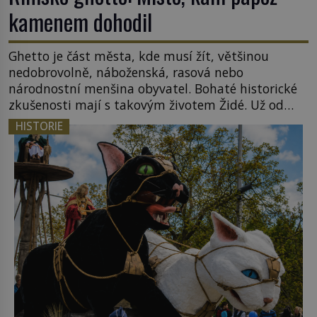
kamenem dohodil
Ghetto je část města, kde musí žít, většinou
nedobrovolně, náboženská, rasová nebo
národnostní menšina obyvatel. Bohaté historické
zkušenosti mají s takovým životem Židé. Už od
středověku jsou totiž v každou chvíli nuceni v
HISTORIE
nějakém žít. Mezi ty nejslavnější patří i římské
ghetto založené v roce 1555. Pokud jde o vztah
k Židům, nemá se Řím čím chlubit. […]