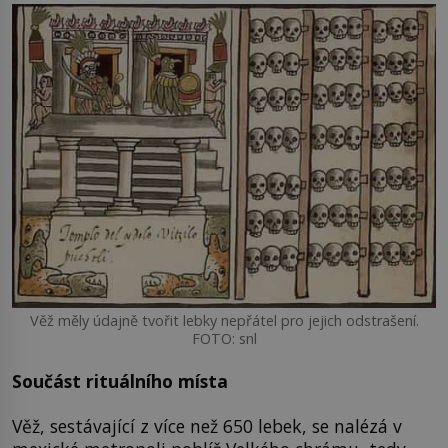
Věž měly údajně tvořit lebky nepřátel pro jejich odstrašení.
FOTO: snl
Součást rituálního místa
Věž, sestávající z více než 650 lebek, se nalézá v