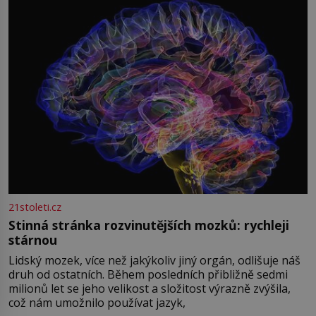
světová válka se chýlí ke konci. Jezero Stolpsee
21stoleti.cz
Stinná stránka rozvinutějších mozků: rychleji
stárnou
Lidský mozek, více než jakýkoliv jiný orgán, odlišuje náš
druh od ostatních. Během posledních přibližně sedmi
milionů let se jeho velikost a složitost výrazně zvýšila,
což nám umožnilo používat jazyk,