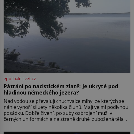
epochalnisvet.cz
Pátrání po nacistickém zlatě: Je ukryté pod
hladinou německého jezera?
Nad vodou se převalují chuchvalce mlhy, ze kterých se
náhle vynoří siluety několika člunů. Mají velmi podivnou
posádku. Dobře živení, po zuby ozbrojení muži v
černých uniformách a na straně druhé: zubožená těla
oblečená v chatrných vězeňských hadrech. Co tato
přízračná scéna znamená? Je jaro roku 1945, druhá