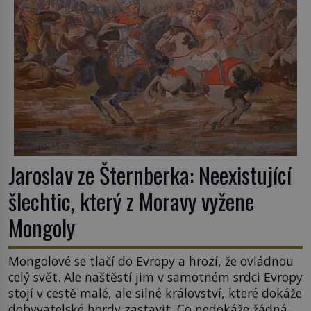
Jaroslav ze Šternberka: Neexistující
šlechtic, který z Moravy vyžene
Mongoly
Mongolové se tlačí do Evropy a hrozí, že ovládnou
celý svět. Ale naštěstí jim v samotném srdci Evropy
stojí v cestě malé, ale silné království, které dokáže
dobyvatelské hordy zastavit. Co nedokáže žádná