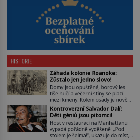
HISTORIE
Záhada kolonie Roanoke:
Zůstalo jen jedno slovo!
Domy jsou opuštěné, borový les
tiše hučí a večerní stíny se plazí
mezi kmeny. Kolem osady je nově
postavená palisáda, ale ani to
Kontroverzní Salvador Dalí:
nejspíš nedokáže osadníky
Děti géniů jsou pitomci!
zachránit. Muži, ženy, děti – všichni
Host v restauraci na Manhattanu
jsou pryč. Nadobro a navždycky!
vypadá pořádně vyděšeně: „Pod
Kapitán John White (asi 1539–1593)
stolem je šelma!“, ukazuje do míst,
v srpnu 1587 naposledy zamává