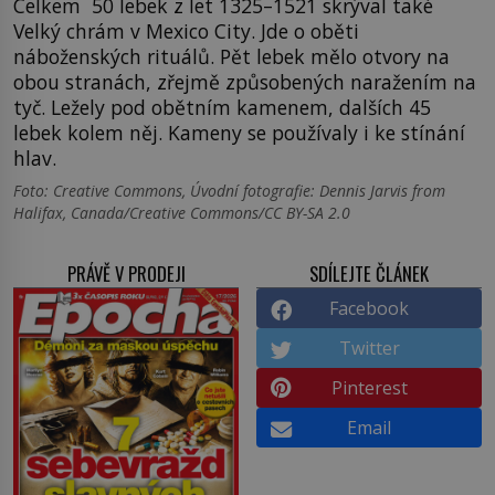
Celkem 50 lebek z let 1325–1521 skrýval také
Velký chrám v Mexico City. Jde o oběti
náboženských rituálů. Pět lebek mělo otvory na
obou stranách, zřejmě způsobených naražením na
tyč. Ležely pod obětním kamenem, dalších 45
lebek kolem něj. Kameny se používaly i ke stínání
hlav.
Foto: Creative Commons, Úvodní fotografie: Dennis Jarvis from
Halifax, Canada/Creative Commons/CC BY-SA 2.0
PRÁVĚ V PRODEJI
SDÍLEJTE ČLÁNEK
Facebook
Twitter
Pinterest
Email