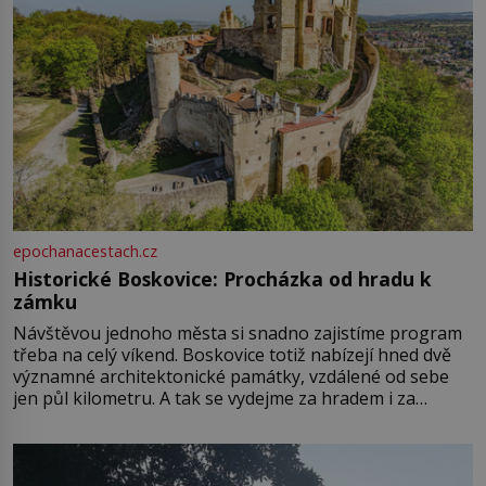
epochanacestach.cz
Historické Boskovice: Procházka od hradu k
zámku
Návštěvou jednoho města si snadno zajistíme program
třeba na celý víkend. Boskovice totiž nabízejí hned dvě
významné architektonické památky, vzdálené od sebe
jen půl kilometru. A tak se vydejme za hradem i za
zámkem do krásné jihomoravské krajiny. Trhová osada
Boskovice na okraji Drahanské vrchoviny vznikla někdy
ve13. století, a už v roce 1313 kronikáři zaznamenali