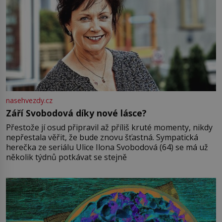
nasehvezdy.cz
Září Svobodová díky nové lásce?
Přestože jí osud připravil až příliš kruté momenty, nikdy
nepřestala věřit, že bude znovu šťastná. Sympatická
herečka ze seriálu Ulice Ilona Svobodová (64) se má už
několik týdnů potkávat se stejně