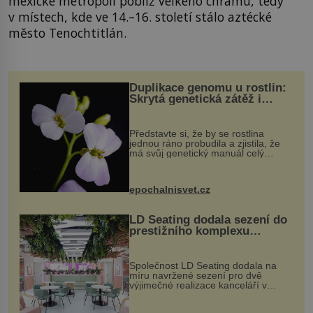
mexické metropoli poblíž Velkého chrámu, tedy
v místech, kde ve 14.–16. století stálo aztécké
město Tenochtitlán.
Duplikace genomu u rostlin:
Skrytá genetická zátěž i
evoluční výhoda
Představte si, že by se rostlina
jednou ráno probudila a zjistila, že
má svůj genetický manuál celý
dvakrát. Přesně to se občas v
přírodě stane – a podle nového
výzkumu to může být pro druhy
epochalnisvet.cz
vstupenka...
LD Seating dodala sezení do
prestižního komplexu
MediaCityUK v Salfordu
Společnost LD Seating dodala na
míru navržené sezení pro dvě
výjimečné realizace kanceláří v
areálu MediaCityUK v anglickém
Salfordu – konkrétně do budov Blue