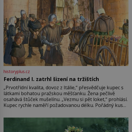
historyplus.cz
Ferdinand I. zatrhl šizení na tržištích
„Prvotřídní kvalita, dovoz z Itálie,“ přesvědčuje kupec s
látkami bohatou pražskou měšťanku. Žena pečlivě
osahává štůček mušelínu. „Vezmu si pět loket,“ prohlásí.
Kupec rychle naměří požadovanou délku. Pořádný kus
mu přitom zůstane za prsty… „Na šaty ho bude málo,
milostpaní. Stačí jenom na sukni,“ zhodnotí švadlena
množství růžového mušelínu. „Ošidili vás, podívejte.“
Vezme do ruky dřevěnou