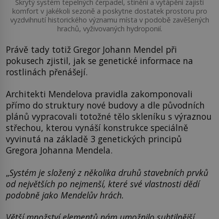
Skrytý systém tepelných čerpadel, stínění a vytápění zajistí
komfort v jakékoli sezoně a poskytne dostatek prostoru pro
vyzdvihnutí historického významu místa v podobě zavěšených
hrachů, vyživovaných hydroponií.
Právě tady totiž Gregor Johann Mendel při
pokusech zjistil, jak se genetické informace na
rostlinách přenášejí.
Architekti Mendelova pravidla zakomponovali
přímo do struktury nové budovy a dle původních
plánů vypracovali totožné tělo skleníku s výraznou
střechou, kterou vynáší konstrukce speciálně
vyvinutá na základě 3 genetických principů
Gregora Johanna Mendela.
„
Systém je složený z několika druhů stavebních prvků
od největších po nejmenší, které své vlastnosti dědí
podobně jako Mendelův hrách.
Větší množství elementů nám umožnilo subtilnější