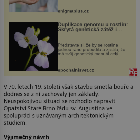
může vést plnohodnotný život. Ale co
když při transplantaci nepřijímám...
enigmaplus.cz
Duplikace genomu u rostlin:
Skrytá genetická zátěž i
evoluční výhoda
Představte si, že by se rostlina
jednou ráno probudila a zjistila, že
má svůj genetický manuál celý
dvakrát. Přesně to se občas v
přírodě stane – a podle nového
výzkumu to může být pro druhy
epochalnisvet.cz
vstupenka...
V 70. letech 19. století však stavbu smetla bouře a
dodnes se z ní zachovaly jen základy.
Neuspokojivou situaci se rozhodlo napravit
Opatství Staré Brno řádu sv. Augustina ve
spolupráci s uznávaným architektonickým
studiem.
Výjimečný návrh