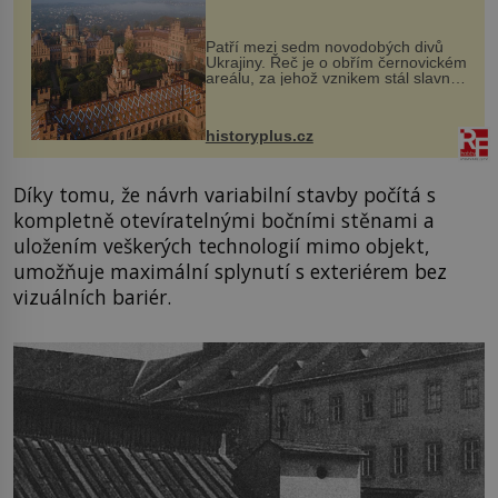
každou cihlu
Patří mezi sedm novodobých divů
Ukrajiny. Řeč je o obřím černovickém
areálu, za jehož vznikem stál slavný
český architekt Josef Hlávka. Ten si
na něm dal mimořádně záležet. Jeho
stavební plány by při ...
historyplus.cz
Díky tomu, že návrh variabilní stavby počítá s
kompletně otevíratelnými bočními stěnami a
uložením veškerých technologií mimo objekt,
umožňuje maximální splynutí s exteriérem bez
vizuálních bariér.