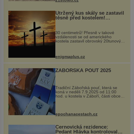
21stoleti.cz
Utržený kus skály se zastavil
těsně před kostelem!
Ochránila ho boží síla?
30 centimetrů! Přesně v takové
vzdálenosti se od amerického
kostela zastavil obrovský 20tunový
balvan, který se v květnu 2014
nečekaně odtrhl od nedaleké skály
při její demolici. Podle místních stojí
enigmaplus.cz
...
ZÁBOŘSKÁ POUŤ 2025
Tradiční Zábořská pouť, která se
koná v neděli 7.9.2025 od 11:00
hod. u kostela v Záboří, části obce
Kly u Mělníka. V programu naleznete
komentovanou prohlídku kostela,
dobovou hudbu, řemesla, atrakce...
epochanacestach.cz
Černovická rezidence:
Pedant Hlávka kontroloval