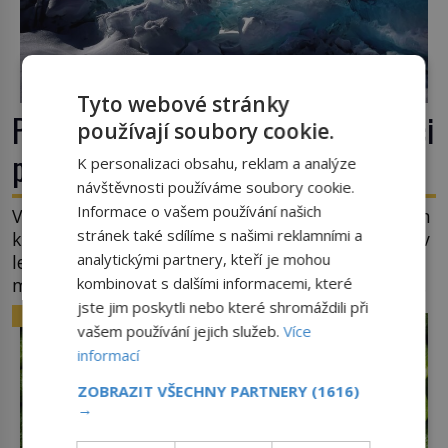
Tyto webové stránky
Podivuhodná zvířata: Kteří obratlovci
používají soubory cookie.
přežijí zmrazení?
K personalizaci obsahu, reklam a analýze
návštěvnosti používáme soubory cookie.
Informace o vašem používání našich
Veškeré pokusy se zmražením lidí a jejich oživením
stránek také sdílíme s našimi reklamními a
končí (alespoň prozatím) neúspěchem. O tom, že v
analytickými partnery, kteří je mohou
ledu mohou přežít mikroorganismy i přes sto
milionů let již z vědeckých výzkumů víme. Ale že
kombinovat s dalšími informacemi, které
by totální zmrazení byť na jedinou zimu přežili
jste jim poskytli nebo které shromáždili při
ZAJÍMAVOSTI
nějací suchozemští obratlovci? Takto
vašem používání jejich služeb.
Více
neuvěřitelnou věc dokáže na první pohled
informací
obyčejná žába. Skokana hnědého u […]
ZOBRAZIT VŠECHNY PARTNERY
(1616)
→