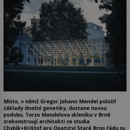
Místo, v němž Gregor Johann Mendel položil
základy dnešní genetiky, dostane novou
podobu. Torzo Mendelova skleníku v Brně
zrekonstruují architekti ze studia
Chybík+Krištof pro Opatství Staré Brno řádu sv.