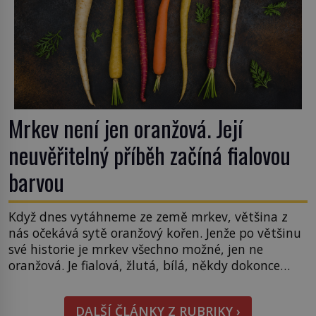
Mrkev není jen oranžová. Její
neuvěřitelný příběh začíná fialovou
barvou
Když dnes vytáhneme ze země mrkev, většina z
nás očekává sytě oranžový kořen. Jenže po většinu
své historie je mrkev všechno možné, jen ne
oranžová. Je fialová, žlutá, bílá, někdy dokonce
téměř černá. Až díky stovkám let pečlivého
šlechtění se z ní stává zelenina, bez které si českou
DALŠÍ ČLÁNKY Z RUBRIKY ›
zahradu ani nedokážeme představit. Její příběh je