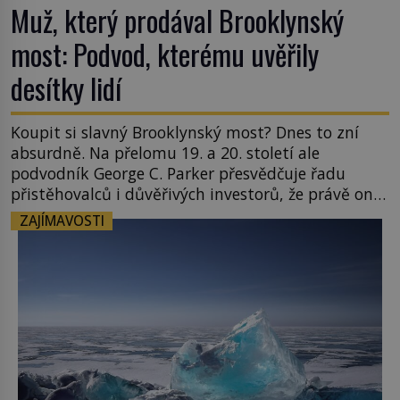
Muž, který prodával Brooklynský
most: Podvod, kterému uvěřily
desítky lidí
Koupit si slavný Brooklynský most? Dnes to zní
absurdně. Na přelomu 19. a 20. století ale
podvodník George C. Parker přesvědčuje řadu
přistěhovalců i důvěřivých investorů, že právě on
je jeho právoplatným vlastníkem. A není to jediná
ZAJÍMAVOSTI
památka, kterou dokáže „prodat“. Jeho
neuvěřitelný příběh se stává jednou z největších
legend světových dějin podvodů. New York […]