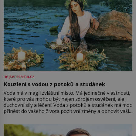
nejsemsama.cz
Kouzlení s vodou z potoků a studánek
Voda má v magii zvláštní místo. Má jedinečné vlastnosti,
které pro vás mohou být nejen zdrojem osvěžení, ale i
duchovní síly a léčení. Voda z potoků a studánek má moc
přinést do vašeho života pozitivní změny a obnovit vaši
energii. Využitím těchto přírodních zdrojů v magii
můžete obohatit své rituály a přinést do svého života
větší harmonii a klid. Je důležité