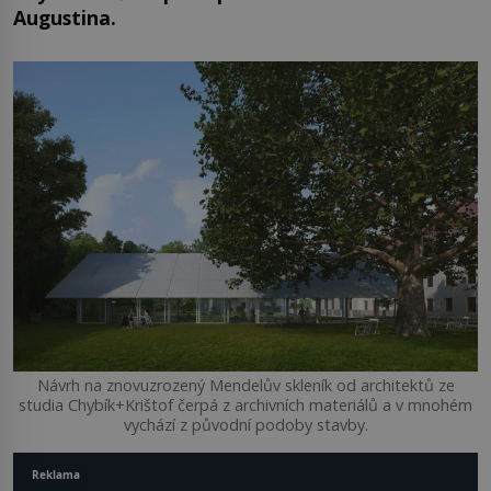
Augustina.
Návrh na znovuzrozený Mendelův skleník od architektů ze
studia Chybík+Krištof čerpá z archivních materiálů a v mnohém
vychází z původní podoby stavby.
Reklama