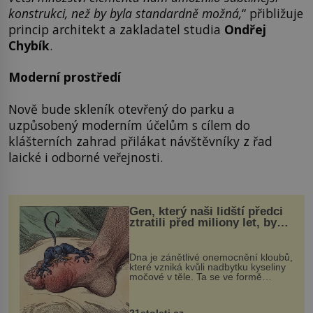
konstrukci, než by byla standardně možná,
“ přibližuje
princip architekt a zakladatel studia
Ondřej
Chybík
.
Moderní prostředí
Nově bude skleník otevřený do parku a
uzpůsobený moderním účelům s cílem do
klášterních zahrad přilákat návštěvníky z řad
laické i odborné veřejnosti.
Gen, který naši lidští předci
ztratili před miliony let, by
mohl pomoci s léčbou
„nemoci králů“
Dna je zánětlivé onemocnění kloubů,
které vzniká kvůli nadbytku kyseliny
močové v těle. Ta se ve formě
krystalků ukládá v blízkosti kloubů,
nejčastěji přitom postihuje palce na
nohou, a způsobuje bole...