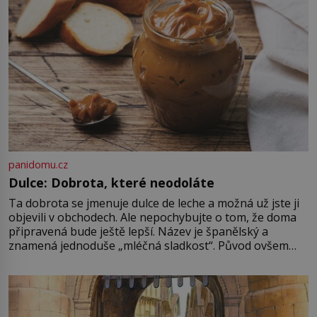
panidomu.cz
Dulce: Dobrota, které neodoláte
Ta dobrota se jmenuje dulce de leche a možná už jste ji
objevili v obchodech. Ale nepochybujte o tom, že doma
připravená bude ještě lepší. Název je španělský a
znamená jednoduše „mléčná sladkost“. Původ ovšem
není úplně jednoznačný, o autorství této receptury se
pře hned několik latinskoamerických zemí a k tomu
Francie, kde se traduje,