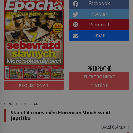
Facebook
Twitter
Pinterest
Email
PŘEDPLATNÉ
ELEKTRONICKÉ
PROLISTOVAT
TIŠTĚNÉ
PŘEDCHOZÍ ČLÁNEK
Skandál renesanční Florencie: Mnich svedl
jeptišku
DALŠÍ ČLÁNEK