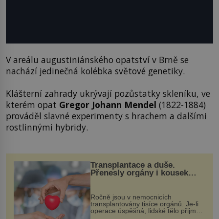
V areálu augustiniánského opatství v Brně se
nachází jedinečná kolébka světové genetiky.
Klášterní zahrady ukrývají pozůstatky skleníku, ve
kterém opat
Gregor Johann Mendel
(1822-1884)
prováděl slavné experimenty s hrachem a dalšími
rostlinnými hybridy.
Transplantace a duše.
Přenesly orgány i kousek
osobnosti dárce?
Ročně jsou v nemocnicích
transplantovány tisíce orgánů. Je-li
operace úspěšná, lidské tělo přijme
darovaný orgán za své a pacient