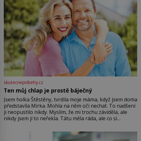
skutecnepribehy.cz
Ten můj chlap je prostě báječný
Jsem holka Štěstěny, tvrdila moje máma, když jsem doma
představila Mirka. Mohla na něm oči nechat. To nadšení
ji neopustilo nikdy. Myslím, že mi trochu záviděla, ale
nikdy jsem jí to neřekla. Tátu měla ráda, ale co si
pamatuji, tak jsme s Mirkem byli zamilovaní mnohem víc.
Jsme spolu moc rádi Tehdy byla jiná doba, když