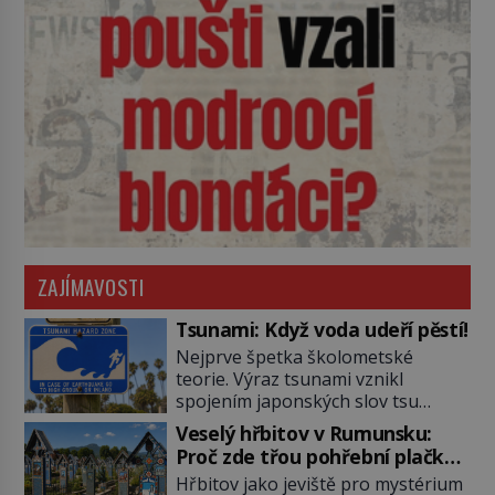
ZAJÍMAVOSTI
Tsunami: Když voda udeří pěstí!
Nejprve špetka školometské
teorie. Výraz tsunami vznikl
spojením japonských slov tsu
(přístav) a nami (vlna). Jedná se o
Veselý hřbitov v Rumunsku:
dlouhou vlnu, která je na volném
Proč zde třou pohřební plačky
moři takřka nepostřehnutelná.
bídu s nouzí?
Hřbitov jako jeviště pro mystérium
Ačkoli je vlnová délka tsunami i 300