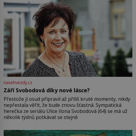
nasehvezdy.cz
Září Svobodová díky nové lásce?
Přestože jí osud připravil až příliš kruté momenty, nikdy
nepřestala věřit, že bude znovu šťastná. Sympatická
herečka ze seriálu Ulice Ilona Svobodová (64) se má už
několik týdnů potkávat se stejně