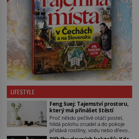
LIFESTYLE
Feng šuej: Tajemství prostoru,
který má přinášet štěstí
Proč někdo pečlivě otáčí postel,
hlídá polohu zrcadel a do pokoje
přidává rostliny, vodu nebo dřevo?
Feng šuej tvrdí, že domov není jen
Příběhy slavných koktejlů: Kde