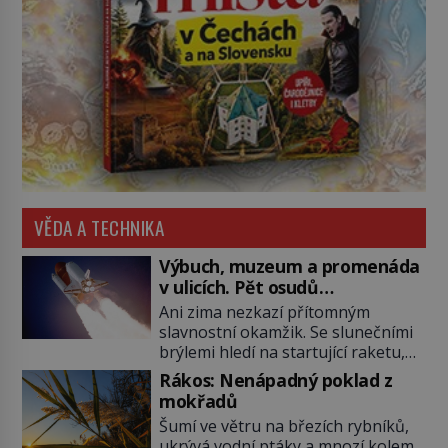
VĚDA A TECHNIKA
Výbuch, muzeum a promenáda
v ulicích. Pět osudů
nejslavnějších raketoplánů
Ani zima nezkazí přítomným
slavnostní okamžik. Se slunečními
brýlemi hledí na startující raketu,
která má do vesmíru vynést kromě
Rákos: Nenápadný poklad z
posádky také obyčejnou učitelku.
mokřadů
Po několika sekundách všem
Šumí ve větru na březích rybníků,
ztuhnou úsměvy, stroj totiž
ukrývá vodní ptáky a mnozí kolem