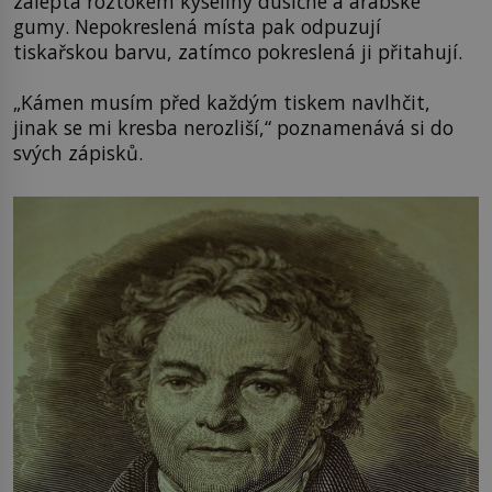
zaleptá roztokem kyseliny dusičné a arabské
gumy. Nepokreslená místa pak odpuzují
tiskařskou barvu, zatímco pokreslená ji přitahují.
„Kámen musím před každým tiskem navlhčit,
jinak se mi kresba nerozliší,“ poznamenává si do
svých zápisků.