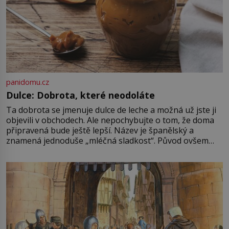
panidomu.cz
Dulce: Dobrota, které neodoláte
Ta dobrota se jmenuje dulce de leche a možná už jste ji
objevili v obchodech. Ale nepochybujte o tom, že doma
připravená bude ještě lepší. Název je španělský a
znamená jednoduše „mléčná sladkost“. Původ ovšem
není úplně jednoznačný, o autorství této receptury se
pře hned několik latinskoamerických zemí a k tomu
Francie, kde se traduje,