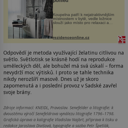
pohled
Koupelna patří k nejatraktivnějším
místnostem v bytě, vedle ložnice
slouží jako místo pro relaxaci a
odpočinek. Koupelnový textil –
ručníky, osušky a koberečky –
mohou jako mávnutím kouzelného
rezidenceonline.cz
proutku...
Odpovědí je metoda využívající želatinu citlivou na
světlo. Světlotisk se krásně hodí na reprodukce
uměleckých děl, ale bohužel má svá úskalí – forma
nevydrží moc výtisků. I proto se tahle technika
nikdy nerozšíří masově. Dnes už je skoro
zapomenutá a i poslední provoz v Sadské zavřel
svoje brány.
Zdroje informací:
KNEIDL, Pravoslav. Senefelder a litografie: k
dvoustému výročí Senefeldrova vynálezu litografie 1796–1798.
Grafická úprava a kaligrafie Vladislav Najbrt, příprava k tisku a
redakce Jaroslava Divišová, typografie a sazba Petr Špetlák,