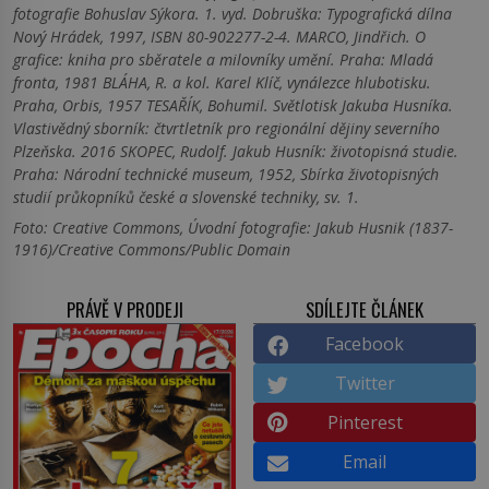
fotografie Bohuslav Sýkora. 1. vyd. Dobruška: Typografická dílna
Nový Hrádek, 1997, ISBN 80-902277-2-4. MARCO, Jindřich. O
grafice: kniha pro sběratele a milovníky umění. Praha: Mladá
fronta, 1981 BLÁHA, R. a kol. Karel Klíč, vynálezce hlubotisku.
Praha, Orbis, 1957 TESAŘÍK, Bohumil. Světlotisk Jakuba Husníka.
Vlastivědný sborník: čtvrtletník pro regionální dějiny severního
Plzeňska. 2016 SKOPEC, Rudolf. Jakub Husník: životopisná studie.
Praha: Národní technické museum, 1952, Sbírka životopisných
studií průkopníků české a slovenské techniky, sv. 1.
Foto: Creative Commons, Úvodní fotografie: Jakub Husnik (1837-
1916)/Creative Commons/Public Domain
PRÁVĚ V PRODEJI
SDÍLEJTE ČLÁNEK
Facebook
Twitter
Pinterest
Email