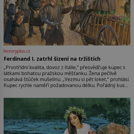
historyplus.cz
Ferdinand I. zatrhl šizení na tržištích
„Prvotřídní kvalita, dovoz z Itálie,“ přesvědčuje kupec s
látkami bohatou pražskou měšťanku. Žena pečlivě
osahává štůček mušelínu. „Vezmu si pět loket,“ prohlásí.
Kupec rychle naměří požadovanou délku. Pořádný kus
mu přitom zůstane za prsty… „Na šaty ho bude málo,
milostpaní. Stačí jenom na sukni,“ zhodnotí švadlena
množství růžového mušelínu. „Ošidili vás, podívejte.“
Vezme do ruky dřevěnou