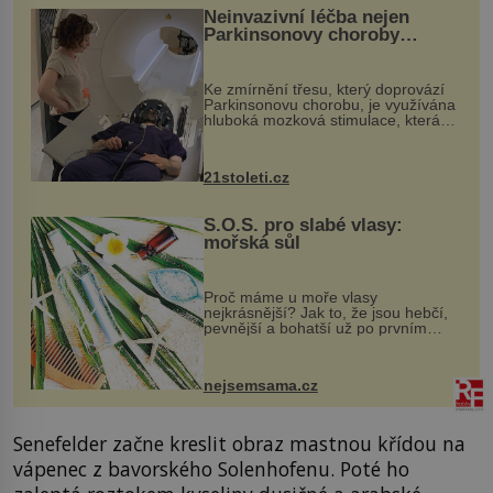
Neinvazivní léčba nejen
Parkinsonovy choroby
pomocí ultrazvukové
„helmy“
Ke zmírnění třesu, který doprovází
Parkinsonovu chorobu, je využívána
hluboká mozková stimulace, která
však vyžaduje vysoce invazivní
zákrok. Ultrazvuk zase není vhodný
k dostatečně přesnému zacílení ...
21stoleti.cz
S.O.S. pro slabé vlasy:
mořská sůl
Proč máme u moře vlasy
nejkrásnější? Jak to, že jsou hebčí,
pevnější a bohatší už po prvním
vykoupání? Protože sůl obsažená v
mořské vodě má blahodárný vliv.
Nejen na tělo a pokožku, ale i na
nejsemsama.cz
vlasy. ...
Senefelder začne kreslit obraz mastnou křídou na
vápenec z bavorského Solenhofenu. Poté ho