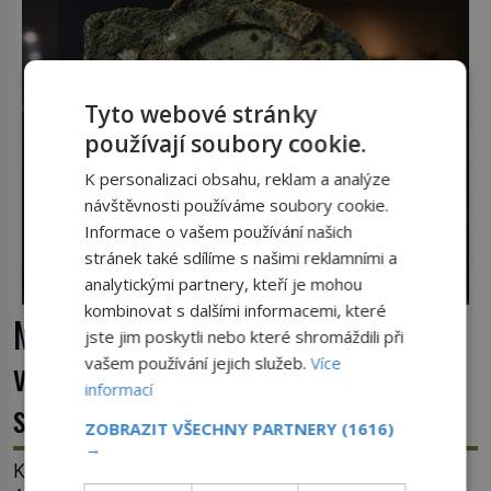
Tyto webové stránky
používají soubory cookie.
K personalizaci obsahu, reklam a analýze
návštěvnosti používáme soubory cookie.
Informace o vašem používání našich
stránek také sdílíme s našimi reklamními a
analytickými partnery, kteří je mohou
kombinovat s dalšími informacemi, které
Mechanismus z Antikythéry: Nové
jste jim poskytli nebo které shromáždili při
výzkumy odhalují další překvapení o
vašem používání jejich služeb.
Více
informací
starověkém počítači
ZOBRAZIT VŠECHNY PARTNERY
(1616)
→
Když řečtí potápěči v roce 1901 objeví u ostrova