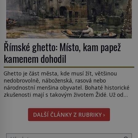
Římské ghetto: Místo, kam papež
kamenem dohodil
Ghetto je část města, kde musí žít, většinou
nedobrovolně, náboženská, rasová nebo
národnostní menšina obyvatel. Bohaté historické
zkušenosti mají s takovým životem Židé. Už od
středověku jsou totiž v každou chvíli nuceni v
nějakém žít. Mezi ty nejslavnější patří i římské
DALŠÍ ČLÁNKY Z RUBRIKY ›
ghetto založené v roce 1555. Pokud jde o vztah
k Židům, nemá se Řím čím chlubit. […]