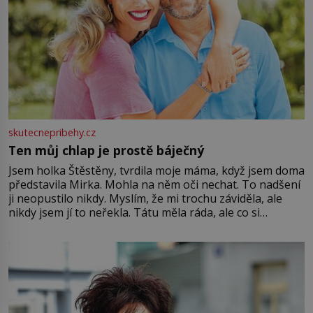
skutecnepribehy.cz
Ten můj chlap je prostě báječný
Jsem holka Štěstěny, tvrdila moje máma, když jsem doma
představila Mirka. Mohla na něm oči nechat. To nadšení
ji neopustilo nikdy. Myslím, že mi trochu záviděla, ale
nikdy jsem jí to neřekla. Tátu měla ráda, ale co si
pamatuji, tak jsme s Mirkem byli zamilovaní mnohem víc.
Jsme spolu moc rádi Tehdy byla jiná doba, když