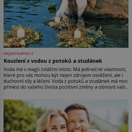
nejsemsama.cz
Kouzlení s vodou z potoků a studánek
Voda má v magii zvláštní místo. Má jedinečné vlastnosti,
které pro vás mohou být nejen zdrojem osvěžení, ale i
duchovní síly a léčení. Voda z potoků a studánek má moc
přinést do vašeho života pozitivní změny a obnovit vaši
energii. Využitím těchto přírodních zdrojů v magii
můžete obohatit své rituály a přinést do svého života
větší harmonii a klid. Je důležité