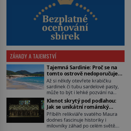
ZÁHADY A TAJEMSTVÍ
Tajemná Sardinie: Proč se na
tomto ostrově nedoporučuje
pytlovat „mořské brambory“?
Až si někdy otevřete krabičku
sardinek či tubu sardelové pasty,
může to být i lehké pozvání na
cestu do srdce Středozemního
Klenot skrytý pod podlahou:
moře, na ostrov hrdých Sardů.
Jak se unikátní románský
Věděli jste, že to byl právě italský
poklad dostal do zapadlého
Příběh relikviáře svatého Maura
ostrov Sardinie, jenž těmto
Bečova?
dodnes fascinuje historiky i
produktům moře propůjčil své
milovníky záhad po celém světě.
jméno. Co dalšího je pro Sardinii