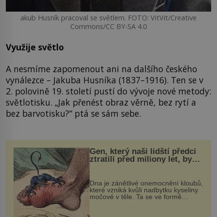
akub Husník pracoval se světlem. FOTO: VitVit/Creative
Commons/CC BY-SA 4.0
Využije světlo
A nesmíme zapomenout ani na dalšího českého
vynálezce – Jakuba Husníka (1837–1916). Ten se v
2. polovině 19. století pustí do vývoje nové metody:
světlotisku. „Jak přenést obraz věrně, bez rytí a
bez barvotisku?“ ptá se sám sebe.
Gen, který naši lidští předci
ztratili před miliony let, by
mohl pomoci s léčbou
„nemoci králů“
Dna je zánětlivé onemocnění kloubů,
které vzniká kvůli nadbytku kyseliny
močové v těle. Ta se ve formě
krystalků ukládá v blízkosti kloubů,
nejčastěji přitom postihuje palce na
nohou, a způsobuje bole...