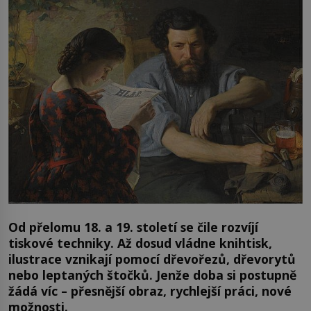
Od přelomu 18. a 19. století se čile rozvíjí
tiskové techniky. Až dosud vládne knihtisk,
ilustrace vznikají pomocí dřevořezů, dřevorytů
nebo leptaných štočků. Jenže doba si postupně
žádá víc – přesnější obraz, rychlejší práci, nové
možnosti.