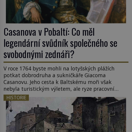
Casanova v Pobaltí: Co měl
legendární svůdník společného se
svobodnými zednáři?
V roce 1764 byste mohli na lotyšských plážích
potkat dobrodruha a sukničkáře Giacoma
Casanovu. Jeho cesta k Baltskému moři však
nebyla turistickým výletem, ale ryze pracovní
cestou se zištnými úmysly. Jaký cíl Casanova
HISTORIE
sledoval, když se například procházel uličkami
lotyšské Rigy? Casanova v Pobaltí kontaktoval
tamní zednářské lóže. Nebyl v této oblasti žádným
nováčkem, protože do zednářské […]