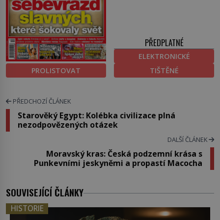
PŘEDPLATNÉ
ELEKTRONICKÉ
PROLISTOVAT
TIŠTĚNÉ
PŘEDCHOZÍ ČLÁNEK
Starověký Egypt: Kolébka civilizace plná
nezodpovězených otázek
DALŠÍ ČLÁNEK
Moravský kras: Česká podzemní krása s
Punkevními jeskyněmi a propastí Macocha
SOUVISEJÍCÍ ČLÁNKY
HISTORIE