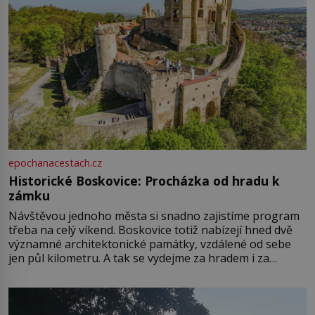
epochanacestach.cz
Historické Boskovice: Procházka od hradu k
zámku
Návštěvou jednoho města si snadno zajistíme program
třeba na celý víkend. Boskovice totiž nabízejí hned dvě
významné architektonické památky, vzdálené od sebe
jen půl kilometru. A tak se vydejme za hradem i za
zámkem do krásné jihomoravské krajiny. Trhová osada
Boskovice na okraji Drahanské vrchoviny vznikla někdy
ve13. století, a už v roce 1313 kronikáři zaznamenali