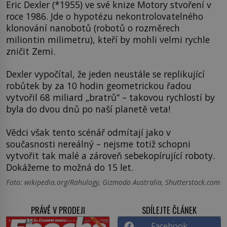
Eric Dexler (*1955) ve své knize Motory stvoření v
roce 1986. Jde o hypotézu nekontrolovatelného
klonování nanobotů (robotů o rozměrech
miliontin milimetru), kteří by mohli velmi rychle
zničit Zemi.
Dexler vypočítal, že jeden neustále se replikující
robůtek by za 10 hodin geometrickou řadou
vytvořil 68 miliard „bratrů“ – takovou rychlostí by
byla do dvou dnů po naší planetě veta!
Vědci však tento scénář odmítají jako v
současnosti nereálný – nejsme totiž schopni
vytvořit tak malé a zároveň sebekopírující roboty.
Dokážeme to možná do 15 let.
Foto: wikipedia.org/Rahulogy, Gizmodo Australia, Shutterstock.com
PRÁVĚ V PRODEJI
SDÍLEJTE ČLÁNEK
Facebook