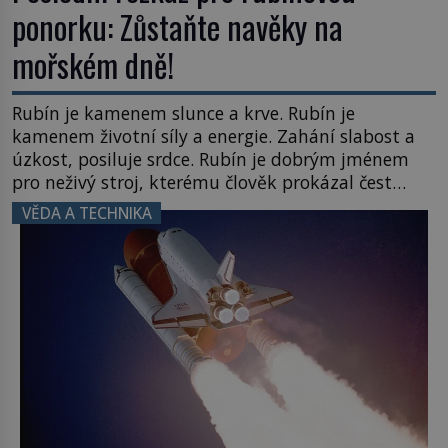
ponorku: Zůstaňte navěky na
mořském dně!
Rubín je kamenem slunce a krve. Rubín je
kamenem životní síly a energie. Zahání slabost a
úzkost, posiluje srdce. Rubín je dobrým jménem
pro neživý stroj, kterému člověk prokázal čest
nezmizet v tavicí peci a našel mu místo
VĚDA A TECHNIKA
k poslednímu odpočinku. Je druhá polovina 50. let
minulého století. Nálože spočítány, umístěny a
odpáleny. Trup ponorky nabírá vodu […]