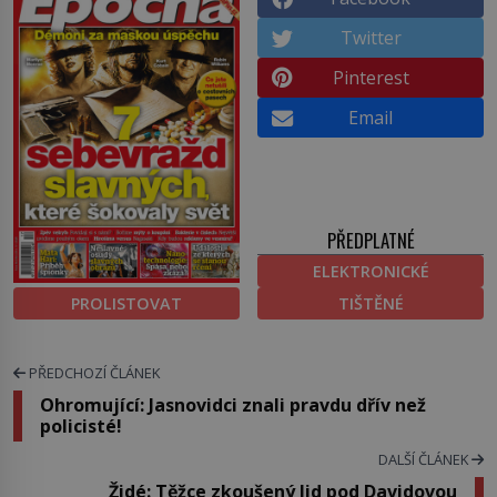
Twitter
Pinterest
Email
PŘEDPLATNÉ
ELEKTRONICKÉ
PROLISTOVAT
TIŠTĚNÉ
PŘEDCHOZÍ ČLÁNEK
Ohromující: Jasnovidci znali pravdu dřív než
policisté!
DALŠÍ ČLÁNEK
Židé: Těžce zkoušený lid pod Davidovou