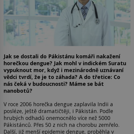
Jak se dostali do Pákistánu komáři nakažení
horečkou dengue? Jak mohl v indickém Suratu
vypuknout mor, když i mezinárodně uznávaní
vědci tvrdí, že je to záhada? A do třetice: Co
nás čeká v budoucnosti? Máme se bát
nanobotů?
V roce 2006 horečka dengue zaplavila Indii a
posléze, ještě dramatičtěji, i Pákistán. Podle
hrubých odhadů onemocnělo více než 5000
Pákistánců. Přes 50 z nich na chorobu zemřelo.
Další, již menší epidemie dengue, proběhla v