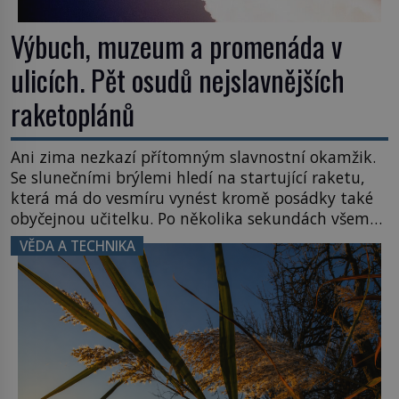
Výbuch, muzeum a promenáda v
ulicích. Pět osudů nejslavnějších
raketoplánů
Ani zima nezkazí přítomným slavnostní okamžik.
Se slunečními brýlemi hledí na startující raketu,
která má do vesmíru vynést kromě posádky také
obyčejnou učitelku. Po několika sekundách všem
ztuhnou úsměvy, stroj totiž exploduje. Jejich
VĚDA A TECHNIKA
konstrukce není z levného kraje, daňové
poplatníky stojí miliardy dolarů. Na druhou stranu
zvládnou jen představitelné věci. Na malé kousky
Název: Columbia První […]