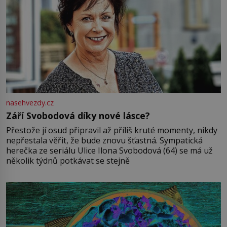
nasehvezdy.cz
Září Svobodová díky nové lásce?
Přestože jí osud připravil až příliš kruté momenty, nikdy
nepřestala věřit, že bude znovu šťastná. Sympatická
herečka ze seriálu Ulice Ilona Svobodová (64) se má už
několik týdnů potkávat se stejně