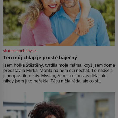
skutecnepribehy.cz
Ten můj chlap je prostě báječný
Jsem holka Štěstěny, tvrdila moje máma, když jsem doma
představila Mirka. Mohla na něm oči nechat. To nadšení
ji neopustilo nikdy. Myslím, že mi trochu záviděla, ale
nikdy jsem jí to neřekla. Tátu měla ráda, ale co si
pamatuji, tak jsme s Mirkem byli zamilovaní mnohem víc.
Jsme spolu moc rádi Tehdy byla jiná doba, když