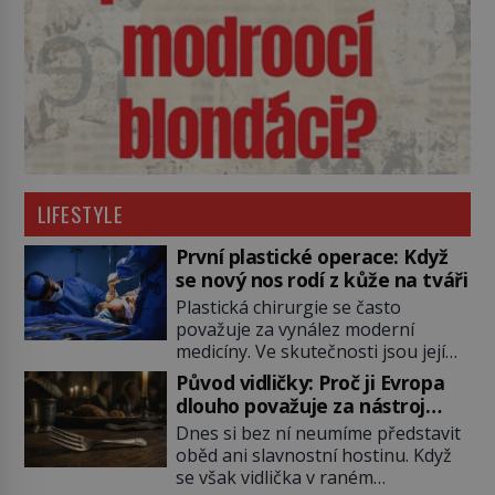
LIFESTYLE
První plastické operace: Když
se nový nos rodí z kůže na tváři
Plastická chirurgie se často
považuje za vynález moderní
medicíny. Ve skutečnosti jsou její
kořeny staré více než dva a půl
Původ vidličky: Proč ji Evropa
tisíce let. V dobách, kdy ještě
dlouho považuje za nástroj
neexistují antibiotika ani anestezie,
samotného satana?
Dnes si bez ní neumíme představit
se odvážní lékaři pokoušejí vracet
oběd ani slavnostní hostinu. Když
lidem tváře znetvořené válkou,
se však vidlička v raném
tresty nebo nehodami. Jejich