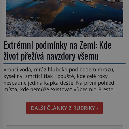
Extrémní podmínky na Zemi: Kde
život přežívá navzdory všemu
Vroucí voda, mráz hluboko pod bodem mrazu,
kyseliny, smrtící tlak i pouště, kde celé roky
nespadne jediná kapka deště. Na první pohled
místa, kde nemůže existovat vůbec nic. Přesto
právě tady vědci objevují organismy, které
posouvají hranice života. Každý nový nález mění
DALŠÍ ČLÁNKY Z RUBRIKY ›
naše představy o tom, co všechno dokáže příroda a
napovídá, kde bychom jednou […]