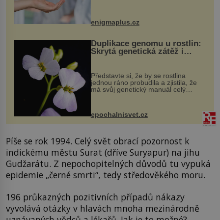
darovaný orgán za své a pacient
může vést plnohodnotný život. Ale co
když při transplantaci nepřijímám...
enigmaplus.cz
Duplikace genomu u rostlin:
Skrytá genetická zátěž i
evoluční výhoda
Představte si, že by se rostlina
jednou ráno probudila a zjistila, že
má svůj genetický manuál celý
dvakrát. Přesně to se občas v
přírodě stane – a podle nového
výzkumu to může být pro druhy
epochalnisvet.cz
vstupenka...
Píše se rok 1994. Celý svět obrací pozornost k
indickému městu Surat (dříve Suryapur) na jihu
Gudžarátu. Z nepochopitelných důvodů tu vypuká
epidemie „černé smrti“, tedy středověkého moru.
196 průkazných pozitivních případů nákazy
vyvolává otázky v hlavách mnoha mezinárodně
uznávaných vědců a lékařů. Jak je to možné?