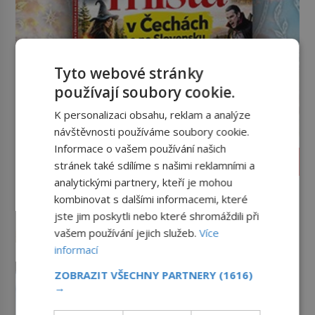
Tyto webové stránky
používají soubory cookie.
K personalizaci obsahu, reklam a analýze
návštěvnosti používáme soubory cookie.
Informace o vašem používání našich
LIFESTYLE
stránek také sdílíme s našimi reklamními a
analytickými partnery, kteří je mohou
Feng šuej: Tajemství prostoru,
kombinovat s dalšími informacemi, které
který má přinášet štěstí
jste jim poskytli nebo které shromáždili při
Proč někdo pečlivě otáčí postel,
vašem používání jejich služeb.
Více
hlídá polohu zrcadel a do pokoje
přidává rostliny, vodu nebo dřevo?
informací
Feng šuej tvrdí, že domov není jen
Příběhy slavných koktejlů: Kde
ZOBRAZIT VŠECHNY PARTNERY
(1616)
soubor zdí a nábytku. Je to prostor,
se vzal Manhattan a Bloody
→
kterým proudí energie čchi a jeho
Mary?
Promíchejte whiskey, červený
uspořádání může ovlivňovat, jak se