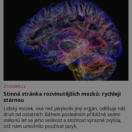
světová válka se chýlí ke konci. Jezero Stolpsee
21stoleti.cz
Stinná stránka rozvinutějších mozků: rychleji
stárnou
Lidský mozek, více než jakýkoliv jiný orgán, odlišuje náš
druh od ostatních. Během posledních přibližně sedmi
milionů let se jeho velikost a složitost výrazně zvýšila,
což nám umožnilo používat jazyk,