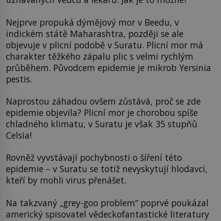
Nejprve propuká dýmějový mor v Beedu, v
indickém státě Maharashtra, později se ale
objevuje v plicní podobě v Suratu. Plicní mor má
charakter těžkého zápalu plic s velmi rychlým
průběhem. Původcem epidemie je mikrob Yersinia
pestis.
Naprostou záhadou ovšem zůstává, proč se zde
epidemie objevila? Plicní mor je chorobou spíše
chladného klimatu, v Suratu je však 35 stupňů
Celsia!
Rovněž vyvstávají pochybnosti o šíření této
epidemie – v Suratu se totiž nevyskytují hlodavci,
kteří by mohli virus přenášet.
Na takzvaný „grey-goo problem“ poprvé poukázal
americký spisovatel vědeckofantastické literatury