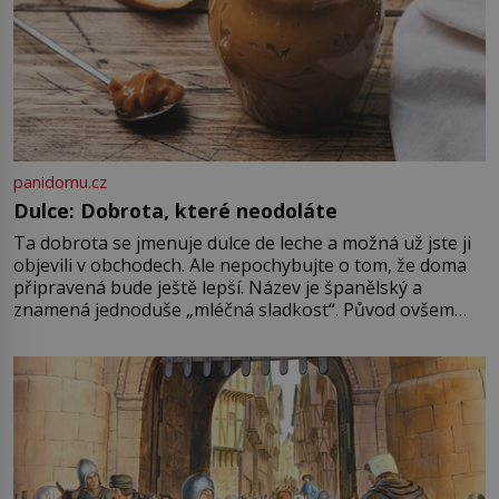
panidomu.cz
Dulce: Dobrota, které neodoláte
Ta dobrota se jmenuje dulce de leche a možná už jste ji
objevili v obchodech. Ale nepochybujte o tom, že doma
připravená bude ještě lepší. Název je španělský a
znamená jednoduše „mléčná sladkost“. Původ ovšem
není úplně jednoznačný, o autorství této receptury se
pře hned několik latinskoamerických zemí a k tomu
Francie, kde se traduje,