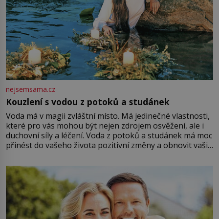
nejsemsama.cz
Kouzlení s vodou z potoků a studánek
Voda má v magii zvláštní místo. Má jedinečné vlastnosti,
které pro vás mohou být nejen zdrojem osvěžení, ale i
duchovní síly a léčení. Voda z potoků a studánek má moc
přinést do vašeho života pozitivní změny a obnovit vaši
energii. Využitím těchto přírodních zdrojů v magii
můžete obohatit své rituály a přinést do svého života
větší harmonii a klid. Je důležité