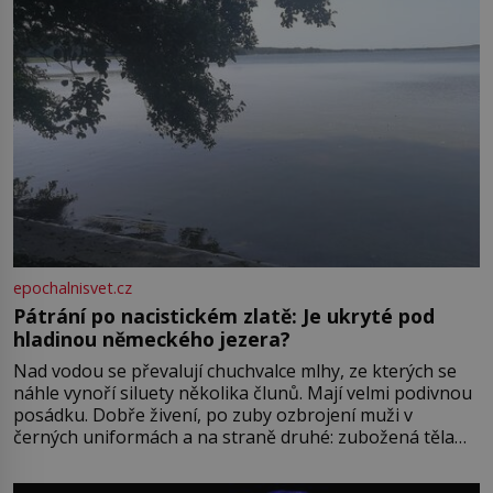
epochalnisvet.cz
Pátrání po nacistickém zlatě: Je ukryté pod
hladinou německého jezera?
Nad vodou se převalují chuchvalce mlhy, ze kterých se
náhle vynoří siluety několika člunů. Mají velmi podivnou
posádku. Dobře živení, po zuby ozbrojení muži v
černých uniformách a na straně druhé: zubožená těla
oblečená v chatrných vězeňských hadrech. Co tato
přízračná scéna znamená? Je jaro roku 1945, druhá