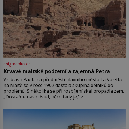
enigmaplus.cz
Krvavé maltské podzemí a tajemná Petra
V oblasti Paola na předměstí hlavního města La Valetta
na Maltě se v roce 1902 dostala skupina dělníků do
problémů. S několika se při rozbíjení skal propadla zem.
„Dostaňte nás odsud, něco tady je,“ z