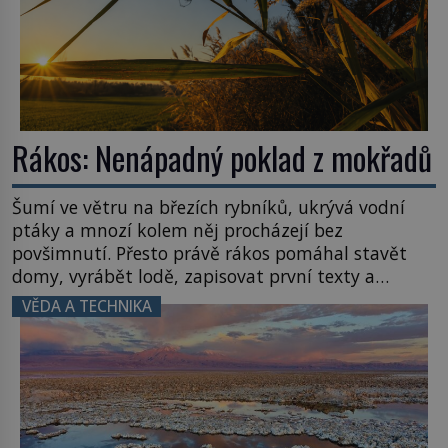
Rákos: Nenápadný poklad z mokřadů
Šumí ve větru na březích rybníků, ukrývá vodní
ptáky a mnozí kolem něj procházejí bez
povšimnutí. Přesto právě rákos pomáhal stavět
domy, vyrábět lodě, zapisovat první texty a
inspiroval řadu pověstí. Tato skromná, ale
VĚDA A TECHNIKA
užitečná rostlina provází člověka už tisíce let.
Většina lidí vnímá rákos jen jako obyčejnou kulisu
letního koupání. Stačí se však podívat […]