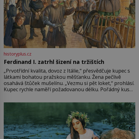
historyplus.cz
Ferdinand I. zatrhl šizení na tržištích
„Prvotřídní kvalita, dovoz z Itálie,“ přesvědčuje kupec s
látkami bohatou pražskou měšťanku. Žena pečlivě
osahává štůček mušelínu. „Vezmu si pět loket,“ prohlásí.
Kupec rychle naměří požadovanou délku. Pořádný kus
mu přitom zůstane za prsty… „Na šaty ho bude málo,
milostpaní. Stačí jenom na sukni,“ zhodnotí švadlena
množství růžového mušelínu. „Ošidili vás, podívejte.“
Vezme do ruky dřevěnou