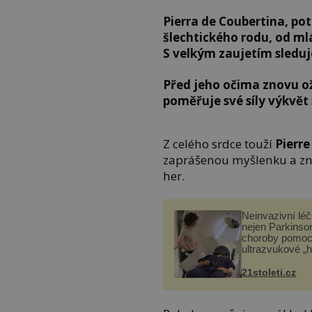
Pierra de Coubertina, p
šlechtického rodu, od mlá
S velkým zaujetím sledu
Před jeho očima znovu o
poměřuje své síly výkvět
Z celého srdce touží
Pierre
zaprášenou myšlenku a zn
her.
Neinvazivní lé
nejen Parkinso
choroby pomoc
ultrazvukové „
21stoleti.cz