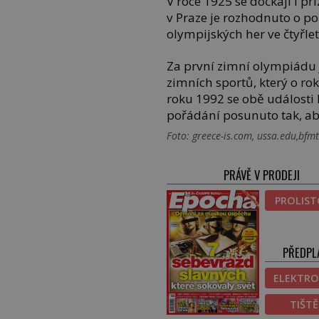
V roce 1925 se dočkají i p
v Praze je rozhodnuto o 
olympijských her ve čtyřle
Za první zimní olympiádu
zimních sportů, který o ro
roku 1992 se obě události k
pořádání posunuto tak, aby
Foto: greece-is.com, ussa.edu,bfm
PRÁVĚ V PRODEJI
PROLIS
PŘEDPL
ELEKTRO
TIŠT