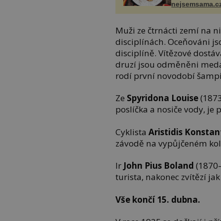
nejsemsama.c
Muži ze čtrnácti zemí na ni
disciplínách. Oceňováni js
disciplíně. Vítězové dostáv
druzí jsou odměněni medai
rodí první novodobí šampi
Ze
Spyridona Louise
(187
poslíčka a nosiče vody, je
Cyklista
Aristidis Konstan
závodě na vypůjčeném kol
Ir
John Pius Boland
(1870
turista, nakonec zvítězí jak
Vše končí 15. dubna.