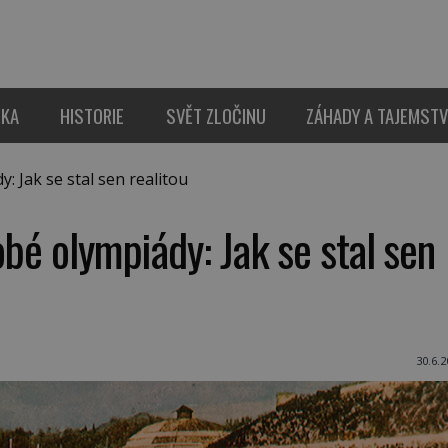
IKA
HISTORIE
SVĚT ZLOČINU
ZÁHADY A TAJEMSTV
 Jak se stal sen realitou
obé olympiády: Jak se stal sen
30.6.2