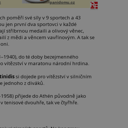
z
panidomu.cz
ch poměří své síly v 9 sportech a 43
ou jen první dva sportovci v každé
ají stříbrnou medaili a olivový věnec,
lí z mědi a věncem vavřínovým. A tak se
oni.
3–1940), do té doby bezejmenného
 po vítězství v maratonu národní hrdina.
tinidis
si dojede pro vítězství v silničním
e jednoho z diváků.
–1958) přijede do Athén původně jako
 v tenisové dvouhře, tak ve čtyřhře.