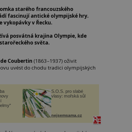
otomka starého francouzského
dí fascinují antické olympijské hry.
je vykopávky v Řecku.
žívá posvátná krajina Olympie, kde
 starořeckého světa.
 de Coubertin
(1863–1937) oživit
ovu uvést do chodu tradici olympijských
čba
S.O.S. pro slabé
novy
vlasy: mořská sůl
í
helmy“
nejsemsama.cz