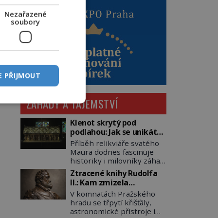
Nezařazené
soubory
E PŘIJMOUT
ZÁHADY A TAJEMSTVÍ
Klenot skrytý pod
podlahou: Jak se unikátní
románský poklad dostal
Příběh relikviáře svatého
do zapadlého Bečova?
Maura dodnes fascinuje
historiky i milovníky záhad
po celém světě. Tato
Ztracené knihy Rudolfa
románská zlatnická
II.: Kam zmizela
památka ze 13. století je
nejzáhadnější knihovna
V komnatách Pražského
po českých korunovačních
Evropy?
hradu se třpytí křišťály,
klenotech druhým
astronomické přístroje i
nejcennějším movitým