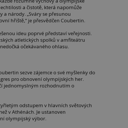
 každé rozumné výchovy a olympijské
lechtilosti a čistotě, která napomůže
ty a národy. „Sváry se přesunou
ovní hřiště,“ je přesvědčen Coubertin.
ešenou ideu poprvé představí veřejnosti.
ských atletických spolků v amfiteátru
k nedočká očekávaného ohlasu.
ubertin sezve zájemce o své myšlenky do
gres pro obnovení olympijských her.
nčí jednomyslným rozhodnutím o
 čtyřletým odstupem v hlavních světových
 než v Athénách. Je ustanoven
í olympijský výbor.