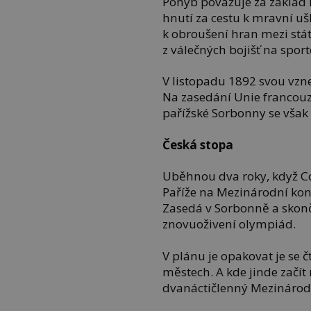
Pohyb považuje za základ
hnutí za cestu k mravní uš
k obroušení hran mezi stá
z válečných bojišť na sport
V listopadu 1892 svou vzn
Na zasedání Unie francouz
pařížské Sorbonny se vša
Česká stopa
Uběhnou dva roky, když Co
Paříže na Mezinárodní kon
Zasedá v Sorbonně a sko
znovuoživení olympiád.
V plánu je opakovat je se
městech. A kde jinde začít
dvanáctičlenný Mezinárodn