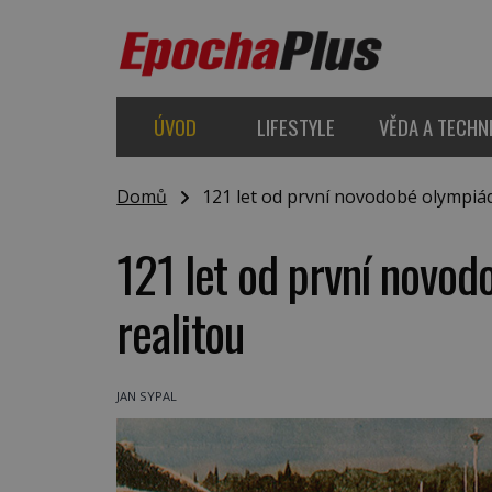
ÚVOD
LIFESTYLE
VĚDA A TECHN
Domů
121 let od první novodobé olympiády:
121 let od první novod
realitou
JAN SYPAL