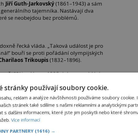
ech
Jiří Guth-Jarkovský
(1861–1943) a sám
 generálního tajemníka. Nastávají dva
teré se neobejdou bez problémů.
doxně řecká vláda. „Taková událost je pro
ná!“ bouří se proti pořádání olympijských
Charilaos
Trikoupis
(1832–1896).
inanční krize. V roce 1895 dokonce vyhlásí
k by vše dopadlo, nebýt pomoci zámožných
 stránky používají soubory cookie.
bsahu, reklam a analýze návštěvnosti používáme soubory cookie. 
gios Averof
(1815–1899) nechá na své
šich stránek také sdílíme s našimi reklamními a analytickými partn
ý stadion, další prostředky získává
s dalšími informacemi, které jste jim poskytli nebo které shromá
s korunním princem
Konstantinem
(1868–
lužeb.
Více informací
bo prodejem poštovních známek se
CHNY PARTNERY
(1616) →