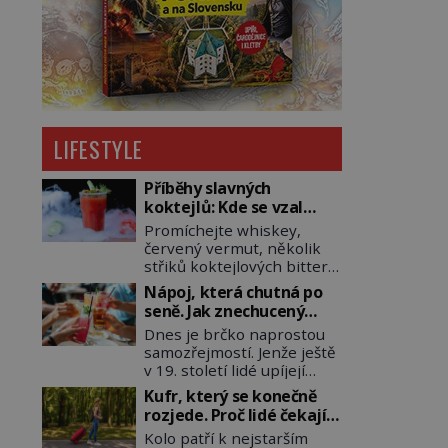
LIFESTYLE
Příběhy slavných
koktejlů: Kde se vzal
Manhattan a Bloody
Promíchejte whiskey,
Mary?
červený vermut, několik
střiků koktejlových bitters
a led, sceďte, ozdobte
Nápoj, která chutná po
koktejlovou třešinkou a
seně. Jak znechucený
tadá… Manhattan je tu! A
Američan vymyslel brčko
Dnes je brčko naprostou
pokud to má být skutečně
samozřejmostí. Jenže ještě
on, dejte si pozor, ať místo
v 19. století lidé upíjejí
klasické americké rye
limonády i koktejly dutými
whiskey či klidně
Kufr, který se konečně
stébly žita nebo žitné
bourbonu nepoužijete
rozjede. Proč lidé čekají
slámy. Fungují sice dobře,
skotskou whisku. Co se
na kolečka téměř pět
Kolo patří k nejstarším
mají ale jednu
stane? Inu, koktejl bude