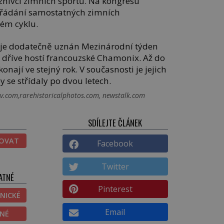
říznivci zimních sportů. Na kongresu
pořádání samostatných zimních
tém cyklu.
 je dodatečně uznán Mezinárodní týden
k dříve hostí francouzské Chamonix. Až do
onají ve stejný rok. V současnosti je jejich
 se střídaly po dvou letech.
tv.com,rarehistoricalphotos.com, newstalk.com
SDÍLEJTE ČLÁNEK
TOVAT
Facebook
Twitter
ATNÉ
Pinterest
NICKÉ
Email
ĚNÉ