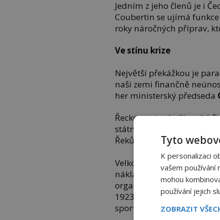
Jedním z jeho členů je i Č
Coubertin se ujímá funkce
roky náročných příprav, k
Ve stínu krize
Největší překážkou je para
naši zemi finančně neúnos
her ministerský předseda
Řeckem v tu chvíli zmítá f
státní bankrot. Kdoví, ja
Tyto webové
Řeků.
K personalizaci o
Velkorysý obchodník
Geor
vašem používání na
náklady opravit Panathénsk
mohou kombinovat 
organizační výbor v čele 
používání jejich s
1923) z veřejné sbírky ne
sportovní tematikou.
ZOBRAZIT VŠE