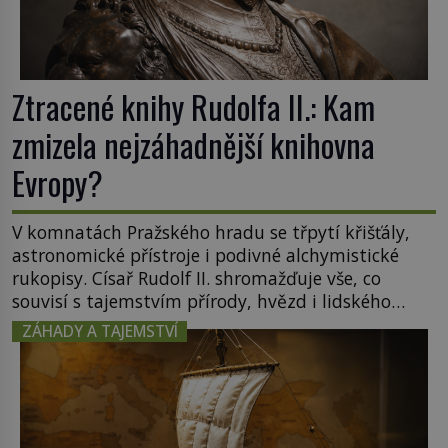
Ztracené knihy Rudolfa II.: Kam
zmizela nejzáhadnější knihovna
Evropy?
V komnatách Pražského hradu se třpytí křišťály,
astronomické přístroje i podivné alchymistické
rukopisy. Císař Rudolf II. shromažďuje vše, co
souvisí s tajemstvím přírody, hvězd i lidského
poznání. Jenže po jeho smrti se jeho slavné sbírky
ZÁHADY A TAJEMSTVÍ
začínají rozpadat a část z nich mizí navždy. Kdo
odnesl nejvzácnější knihy? A existují ještě někde
zapomenuté rukopisy, které nikdo […]