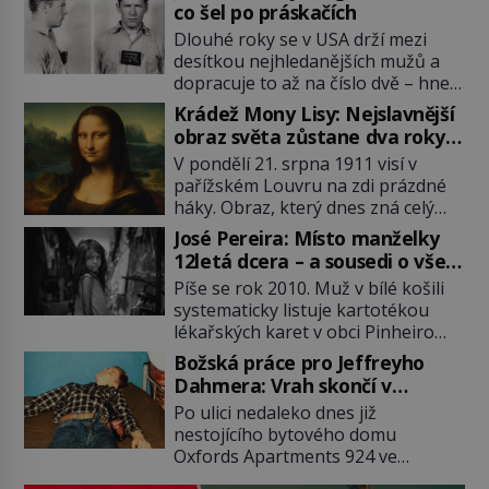
co šel po práskačích
Dlouhé roky se v USA drží mezi
desítkou nejhledanějších mužů a
dopracuje to až na číslo dvě – hned
po Usámovi bin Ládinovi (1957–
Krádež Mony Lisy: Nejslavnější
2011). To je James „Whitey“ Bulger
obraz světa zůstane dva roky
(1929–2018) viněný ze spoluúčasti
nezvěstný
V pondělí 21. srpna 1911 visí v
na 19 vraždách, vydírání a lichvy. A
pařížském Louvru na zdi prázdné
samozřejmě, krom toho je ještě
háky. Obraz, který dnes zná celý
drogový dealer, který neváhá
svět, je pryč. Zpočátku si nikdo
odstranit z cesty všechny práskače,
José Pereira: Místo manželky
nemyslí, že jde o krádež.
zatímco […]
12letá dcera – a sousedi o všem
Zaměstnanci jsou přesvědčeni, že
vědí!
Píše se rok 2010. Muž v bílé košili
Mona Lisa je jen v restaurátorské
systematicky listuje kartotékou
dílně nebo u fotografa. Když se
lékařských karet v obci Pinheiro
ukáže pravda, propukne jeden z
ležící asi 20 kilometrů od farmy s
největších honů na zloděje v […]
Božská práce pro Jeffreyho
podivínským majitelem. Něco tu
Dahmera: Vrah skončí v
nesedí. Ledaže… Ledaže by ta
tratolišti krve ve vězeňských
Po ulici nedaleko dnes již
mladá dívka z farmy byla ne
umývárnách
nestojícího bytového domu
manželkou, ale dcerou – a všechny
Oxfords Apartments 924 ve
ty děti byly zplozené v incestu. Na
wisconsinském Milwaukee se
sociálním odboru jednoho z […]