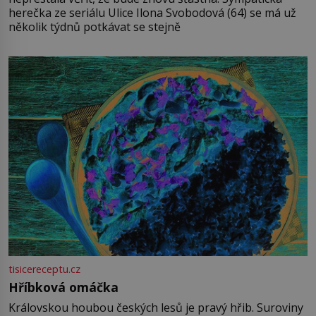
herečka ze seriálu Ulice Ilona Svobodová (64) se má už
několik týdnů potkávat se stejně
tisicereceptu.cz
Hříbková omáčka
Královskou houbou českých lesů je pravý hřib. Suroviny