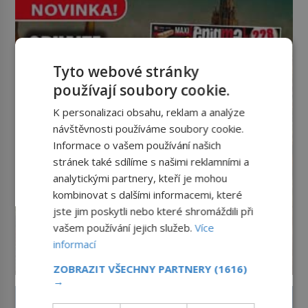
potácí zcela zmatený 14letý
Konerak Sinthasomphone. Když ho
zastaví policejní hlídka, ochable jí
nadiktuje adresu „jeho kamaráda“.
Strážníci ho dopraví zpět do
Tyto webové stránky
udaného bytu. Oním „kamarádem“
používají soubory cookie.
je ovšem jeden z nejslavnějších
vrahů, Jeffrey Dahmer (1960–1994).
K personalizaci obsahu, reklam a analýze
Je 27. května 1991. […]
návštěvnosti používáme soubory cookie.
Informace o vašem používání našich
stránek také sdílíme s našimi reklamními a
analytickými partnery, kteří je mohou
kombinovat s dalšími informacemi, které
jste jim poskytli nebo které shromáždili při
vašem používání jejich služeb.
Více
informací
ZOBRAZIT VŠECHNY PARTNERY
(1616)
→