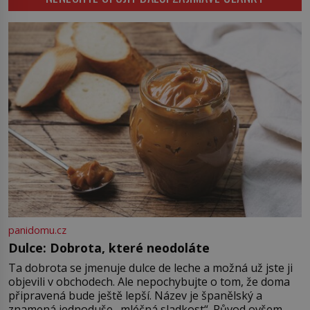
Přemyslovců padá rukou vraha a
české dějiny se během jediného
dne obracejí naruby. Ani po více
než sedmi stech letech není jisté,
kdo tehdy vraždil, a právě to činí
[…]
panidomu.cz
Dulce: Dobrota, které neodoláte
Ta dobrota se jmenuje dulce de leche a možná už jste ji
objevili v obchodech. Ale nepochybujte o tom, že doma
připravená bude ještě lepší. Název je španělský a
znamená jednoduše „mléčná sladkost“. Původ ovšem