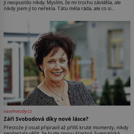
ji neopustilo nikdy. Myslím, že mi trochu záviděla, ale
nikdy jsem jí to neřekla. Tátu měla ráda, ale co si
pamatuji, tak jsme s Mirkem byli zamilovaní mnohem víc.
Jsme spolu moc rádi Tehdy byla jiná doba, když
nasehvezdy.cz
Září Svobodová díky nové lásce?
Přestože jí osud připravil až příliš kruté momenty, nikdy
nepřestala věřit, že bude znovu šťastná. Sympatická