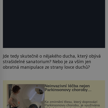
Jde tedy skutečně o nějakého ducha, který obývá
strašidelné sanatorium? Nebo je za vším jen
obratná manipulace ze strany lovce duchů?
Neinvazivní léčba nejen
Parkinsonovy choroby
pomocí ultrazvukové
„helmy“
Ke zmírnění třesu, který doprovází
Parkinsonovu chorobu, je využívána