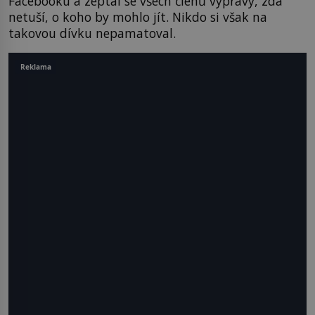
Facebooku a zeptal se všech členů výpravy, zda
netuší, o koho by mohlo jít. Nikdo si však na
takovou dívku nepamatoval.
Reklama