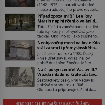
(1942–1975) se narodí svobodné
matce a adoptují ho provozovatelé
pečovatelského domu Charles a
Případ zpoza mříží: Lee Roy
Katharine Schmidovi. Synek jim
Martin naplní rčení o volání do
mnoho radosti nepřinese. Mezi
lesa
Táta tří dětí a zaměstnanec textilní
přáteli v arizonském Tusconu se
fabriky, který si přivydělává jako
mu přezdívá Krysař. Je to pohledný
taxikář. Okolí ho líčí jako slušného
a charismatický mladík, kterému to
člověka. To je Lee Roy Martin
ve škole dvakrát nejde. Exceluje ale
Neobjasněný mord na lovu: Kdo
(1937–1972), jinak též Škrtič z
v tělocviku. Škola si díky němu
stál za smrtí přemyslovského
Gaffney, městečka v Jižní Karolíně.
může vystavit […]
knížete Břetislava II.?
Je 22. prosince roku 1100. Český
Mezi lety 1967 až 1968 zavraždí dvě
kníže Břetislav II. vyráží na lov
ženy a dvě dívky. Dne 20. května
poblíž dnešního Zbečna. Místo
1967 znásilní a zavraždí 32letou
návratu na Pražský hrad však
Annie Lucille Dedmondovou. […]
Na čí pokyn zemřel Václav III.?
přichází smrt. Muž na něj zaútočí
Vražda mladého krále zůstává
kopím a panovník svým zraněním
po 720 letech nevyřešenou
Šestnáctiletý český král Václav III.
podlehne. Kdo atentát zosnoval a
záhadou
pobývá v srpnu roku 1306
proč? Odpověď neznají ani historici
Olomouci a připravuje tažení do
po více než devíti stech letech.
Polska. Místo vojenského triumfu
Zimní les je tichý a pokrytý sněhem.
však přichází smrt. Poslední
[…]
NENECHTE SI UJÍT DALŠÍ ZAJÍMAVÉ ČLÁNKY
mužský potomek rodu