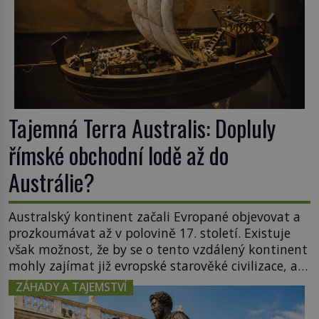
Tajemná Terra Australis: Dopluly
římské obchodní lodě až do
Austrálie?
Australský kontinent začali Evropané objevovat a
prozkoumávat až v polovině 17. století. Existuje
však možnost, že by se o tento vzdálený kontinent
mohly zajímat již evropské starověké civilizace, a
to o 15 století dříve? Již od starověku kartografové
ZÁHADY A TAJEMSTVÍ
zakreslovali do map záhadný kontinent Terra
Australis – Jižní zemi. Proč? Do jisté míry to byl