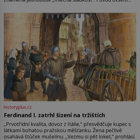
není úplně jednoznačný, o autorství této receptury se
pře hned několik latinskoamerických zemí a k tomu
Francie, kde se traduje,
historyplus.cz
Ferdinand I. zatrhl šizení na tržištích
„Prvotřídní kvalita, dovoz z Itálie,“ přesvědčuje kupec s
látkami bohatou pražskou měšťanku. Žena pečlivě
osahává štůček mušelínu. „Vezmu si pět loket,“ prohlásí.