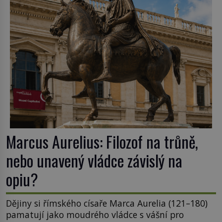
smysl pro […]
Marcus Aurelius: Filozof na trůně,
nebo unavený vládce závislý na
opiu?
Dějiny si římského císaře Marca Aurelia (121–180)
pamatují jako moudrého vládce s vášní pro