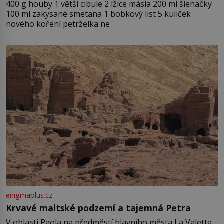
400 g houby 1 větší cibule 2 lžíce másla 200 ml šlehačky
100 ml zakysané smetana 1 bobkový list 5 kuliček
nového koření petrželka ne
enigmaplus.cz
Krvavé maltské podzemí a tajemná Petra
V oblasti Paola na předměstí hlavního města La Valetta