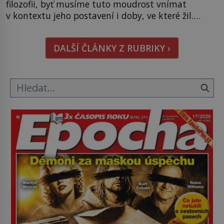
filozofii, byť musíme tuto moudrost vnímat
v kontextu jeho postavení i doby, ve které žil.
Máme však nyní rozbít tuto obecně přijímanou
pravdu na padrť a prohlásit, že to byl jen životem
DALŠÍ ČLÁNKY Z RUBRIKY ›
unavený a drogou ovládaný muž? Marcus Aurelius
byl zastáncem stoicismu, učení, […]