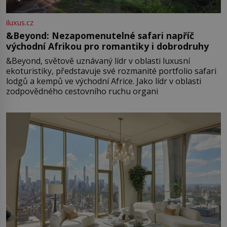
iluxus.cz
&Beyond: Nezapomenutelné safari napříč
východní Afrikou pro romantiky i dobrodruhy
&Beyond, světově uznávaný lídr v oblasti luxusní
ekoturistiky, představuje své rozmanité portfolio safari
lodgů a kempů ve východní Africe. Jako lídr v oblasti
zodpovědného cestovního ruchu organi