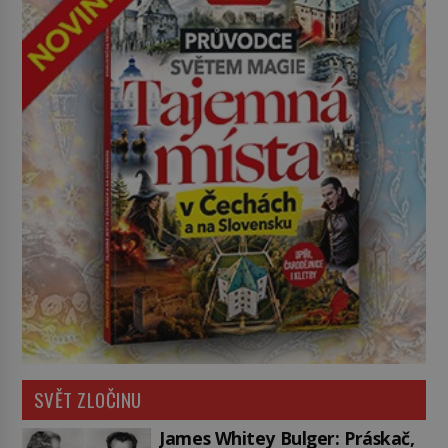
SVĚT ZLOČINU
James Whitey Bulger: Práskač,