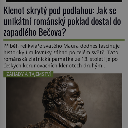
Klenot skrytý pod podlahou: Jak se
unikátní románský poklad dostal do
zapadlého Bečova?
Příběh relikviáře svatého Maura dodnes fascinuje
historiky i milovníky záhad po celém světě. Tato
románská zlatnická památka ze 13. století je po
českých korunovačních klenotech druhým
nejcennějším movitým majetkem v České
ZÁHADY A TAJEMSTVÍ
republice. Přestože byl klenot v roce 1985 po
dramatickém pátrání kriminalistů úspěšně
nalezen, jeho minulost stále obestírá hustá mlha.
Otázky, jak přesně se tato […]