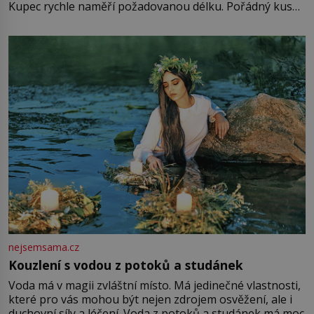
Kupec rychle naměří požadovanou délku. Pořádný kus
mu přitom zůstane za prsty… „Na šaty ho bude málo,
milostpaní. Stačí jenom na sukni,“ zhodnotí švadlena
množství růžového mušelínu. „Ošidili vás, podívejte.“
Vezme do ruky dřevěnou
nejsemsama.cz
Kouzlení s vodou z potoků a studánek
Voda má v magii zvláštní místo. Má jedinečné vlastnosti,
které pro vás mohou být nejen zdrojem osvěžení, ale i
duchovní síly a léčení. Voda z potoků a studánek má moc