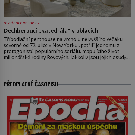
rezidenceonline.cz
Dechberoucí „katedrála“ v oblacích
Třípodlažní penthouse na vrcholu nejvyššího věžáku
severně od 72. ulice v New Yorku „patřil“ jednomu z
protagonistů populárního seriálu, mapujícího život
milionářské rodiny Royových. Jakkoliv jsou jejich osudy
fiktivní, nemovitosti, v nichž „žijí“, jsou velmi reálné.
Ohromující luxusní byt s pěti ložnicemi, čtyřmi
koupelnami a výhledem na Husdon Yards je přitom
jenom jednou z nemovitostí
PŘEDPLATNÉ ČASOPISU