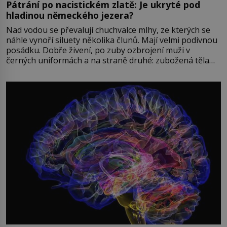
Pátrání po nacistickém zlatě: Je ukryté pod
hladinou německého jezera?
Nad vodou se převalují chuchvalce mlhy, ze kterých se
náhle vynoří siluety několika člunů. Mají velmi podivnou
posádku. Dobře živení, po zuby ozbrojení muži v
černých uniformách a na straně druhé: zubožená těla
oblečená v chatrných vězeňských hadrech. Co tato
přízračná scéna znamená? Je jaro roku 1945, druhá
světová válka se chýlí ke konci. Jezero Stolpsee