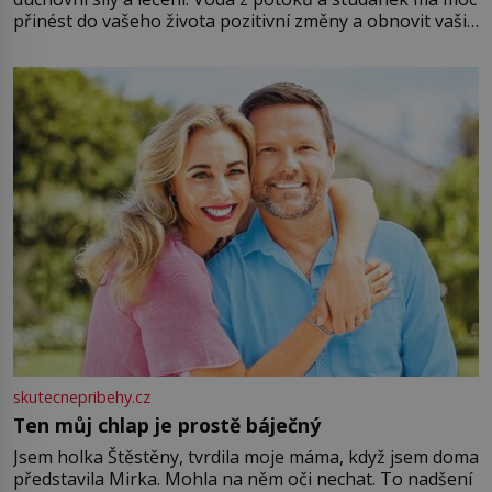
přinést do vašeho života pozitivní změny a obnovit vaši
energii. Využitím těchto přírodních zdrojů v magii
můžete obohatit své rituály a přinést do svého života
větší harmonii a klid. Je důležité
skutecnepribehy.cz
Ten můj chlap je prostě báječný
Jsem holka Štěstěny, tvrdila moje máma, když jsem doma
představila Mirka. Mohla na něm oči nechat. To nadšení