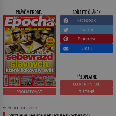
PRÁVĚ V PRODEJI
SDÍLEJTE ČLÁNEK
Facebook
Twitter
Pinterest
Email
PŘEDPLATNÉ
ELEKTRONICKÉ
PROLISTOVAT
TIŠTĚNÉ
PŘEDCHOZÍ ČLÁNEK
Virtuální realita nahrazuje procházky i