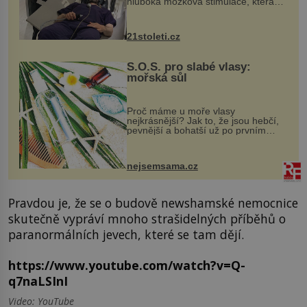
hluboká mozková stimulace, která
však vyžaduje vysoce invazivní
zákrok. Ultrazvuk zase není vhodný
k dostatečně přesnému zacílení ...
21stoleti.cz
S.O.S. pro slabé vlasy:
mořská sůl
Proč máme u moře vlasy
nejkrásnější? Jak to, že jsou hebčí,
pevnější a bohatší už po prvním
vykoupání? Protože sůl obsažená v
mořské vodě má blahodárný vliv.
Nejen na tělo a pokožku, ale i na
nejsemsama.cz
vlasy. ...
Pravdou je, že se o budově newshamské nemocnice
skutečně vypráví mnoho strašidelných příběhů o
paranormálních jevech, které se tam dějí.
https://www.youtube.com/watch?v=Q-
q7naLSInI
Video: YouTube