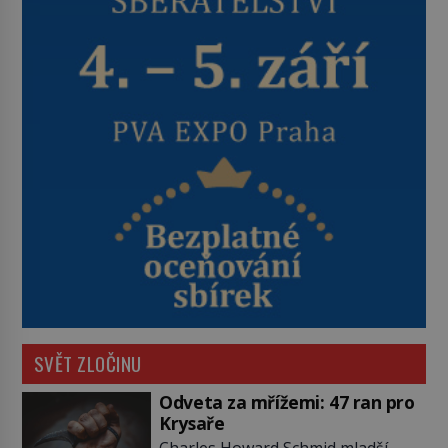
SVĚT ZLOČINU
Odveta za mřížemi: 47 ran pro
Krysaře
Charles Howard Schmid mladší