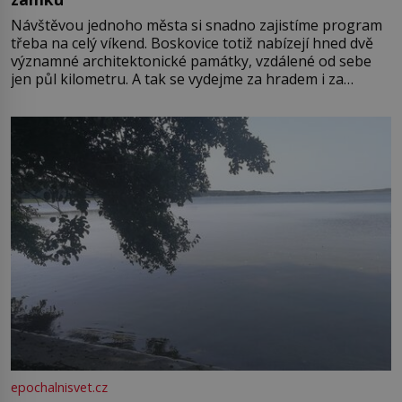
Návštěvou jednoho města si snadno zajistíme program
třeba na celý víkend. Boskovice totiž nabízejí hned dvě
významné architektonické památky, vzdálené od sebe
jen půl kilometru. A tak se vydejme za hradem i za
zámkem do krásné jihomoravské krajiny. Trhová osada
Boskovice na okraji Drahanské vrchoviny vznikla někdy
ve13. století, a už v roce 1313 kronikáři zaznamenali
epochalnisvet.cz