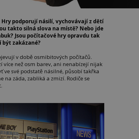
i. Hry podporují násilí, vychovávají z dětí
ou takto silná slova na místě? Nebo jde
buk? Jsou počítačové hry opravdu tak
ží být zakázané?
objevují v době osmibitových počítačů.
zí více než osm barev, ani nenabízejí nijak
yť ve své podstatě násilné, působí takřka
 na záda, zabliká a zmizí. Rodiče se
.