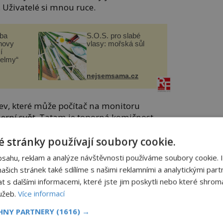
. Uživatelé si mnou ruce.
čba
S.O.S. pro slabé
novy
vlasy: mořská sůl
í
helmy“
nejsemsama.cz
v, které může počítač na monitoru
herní svět. Tatam je toporná komičnost.
ality a krve. V 90. letech se ale stane
lost.
 stránky používají soubory cookie.
bsahu, reklam a analýze návštěvnosti používáme soubory cookie. 
irma 3dfx Interactive první grafickou
šich stránek také sdílíme s našimi reklamními a analytickými partn
jrozměrnou grafiku. Hry se rázem přiblíží
s dalšími informacemi, které jste jim poskytli nebo které shromá
 hry graficky tak daleko, že se hovoří
lužeb.
Více informací
CHNY PARTNERY
(1616) →
e mnozí kritizují. Herní svět věrně