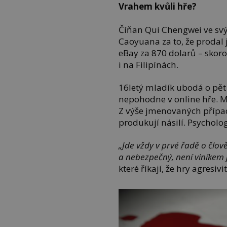
Vrahem kvůli hře?
Číňan Qui Chengwei ve svý
Caoyuana za to, že prodal
eBay za 870 dolarů – skor
i na Filipínách.
16letý mladík ubodá o pět
nepohodne v online hře. M
Z výše jmenovaných přípa
produkují násilí. Psycholog
„Jde vždy v prvé řadě o člo
a nebezpečný, není viníkem 
které říkají, že hry agresiv