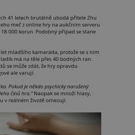
ch 41 letech brutálně ubodá přítele Zhu
 jeho meč z online hry na aukčním serveru
o 18 000 korun. Podobný případ se stane
 let mladšího kamaráda, protože se s ním
ladík má na těle přes 40 bodných ran.
dů se může zdát, že hry opravdu
ové ale varují:
věka. Pokud je někdo psychicky narušený
jeho činů hra.“
Naopak se množí hlasy,
itu v reálném životě omezují.