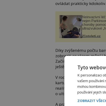
ovládat prakticky kdokoliv
Neinvazivní lé
nejen Parkinso
choroby pomoc
ultrazvukové „
21stoleti.cz
Díky zvýšenému počtu bare
zobrazit, se rázem mění i 
Začíná doba počítačové brut
ještě jedna přelomová udá
Tyto webové
K personalizaci o
V roce 1996 uvede na trh f
vašem používání na
kartu, která podporuje tro
mohou kombinovat 
realitě. V dnešní době jsou
používání jejich s
o ultra realističnosti.
ZOBRAZIT VŠE
A právě to je důvod, proč j