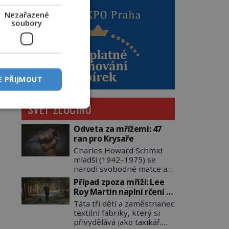
Nezařazené
soubory
E PŘIJMOUT
SVĚT ZLOČINU
Odveta za mřížemi: 47
ran pro Krysaře
Charles Howard Schmid
mladší (1942–1975) se
narodí svobodné matce a
adoptují ho provozovatelé
Případ zpoza mříží: Lee
pečovatelského domu
Roy Martin naplní rčení o
Charles a Katharine
volání do lesa
Táta tří dětí a zaměstnanec
Schmidovi. Synek jim
textilní fabriky, který si
mnoho radosti nepřinese.
přivydělává jako taxikář.
Mezi přáteli v arizonském