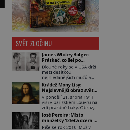
SVĚT ZLOČINU
James Whitey Bulger:
Práskač, co šel po
práskačích
Dlouhé roky se v USA drží
mezi desítkou
nejhledanějších mužů a
dopracuje to až na číslo
Krádež Mony Lisy:
dvě – hned po Usámovi bin
Nejslavnější obraz světa
Ládinovi (1957–2011). To je
zůstane dva roky
V pondělí 21. srpna 1911
James „Whitey“ Bulger
nezvěstný
visí v pařížském Louvru na
(1929–2018) viněný ze
zdi prázdné háky. Obraz,
spoluúčasti na 19
který dnes zná celý svět, je
vraždách, vydírání a lichvy.
José Pereira: Místo
pryč. Zpočátku si nikdo
A samozřejmě, krom toho
manželky 12letá dcera –
nemyslí, že jde o krádež.
je ještě drogový dealer,
a sousedi o všem vědí!
Píše se rok 2010. Muž v
Zaměstnanci jsou
který neváhá odstranit z