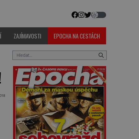
Í
ZAJÍMAVOSTI
EPOCHA NA CESTÁCH
!
018