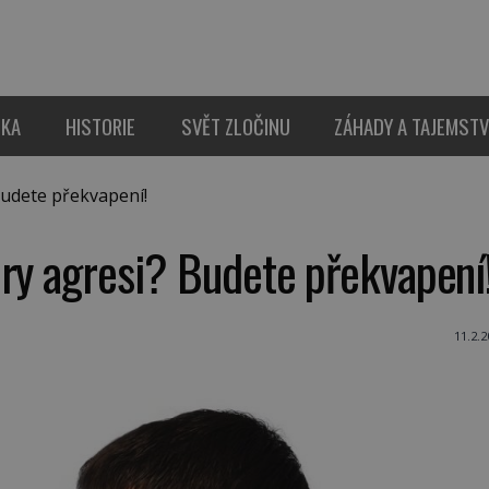
IKA
HISTORIE
SVĚT ZLOČINU
ZÁHADY A TAJEMSTV
udete překvapení!
hry agresi? Budete překvapení
11.2.2