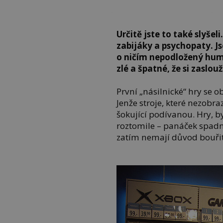
Určitě jste to také slyšel
zabijáky a psychopaty. Js
o ničím nepodložený hum
zlé a špatné, že si zaslou
První „násilnické“ hry se 
Jenže stroje, které nezobra
šokující podívanou. Hry, b
roztomile – panáček spadne
zatím nemají důvod bouřit