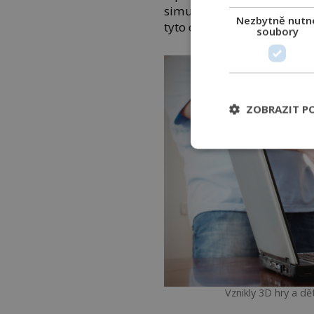
simuluje ten reálný. Dokáž
Nezbytně nutn
tyto dva světy?
soubory
ZOBRAZIT P
Vznikly 3D hry a dě