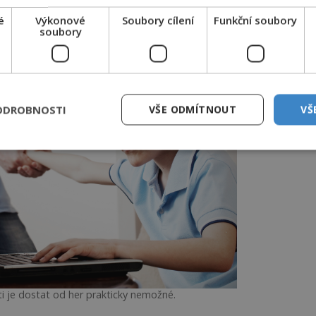
ou ale mladičtí hráči podvědomě rozlišit
é
Výkonové
Soubory cílení
Funkční soubory
soubory
ODROBNOSTI
VŠE ODMÍTNOUT
VŠ
ti je dostat od her prakticky nemožné.