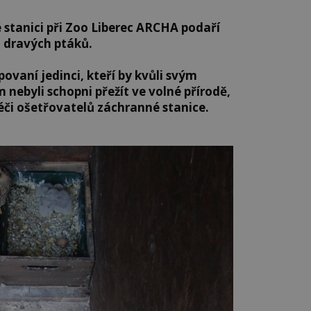
 stanici při Zoo Liberec ARCHA podaří
 dravých ptáků.
povaní jedinci, kteří by kvůli svým
ebyli schopni přežít ve volné přírodě,
péči ošetřovatelů záchranné stanice.