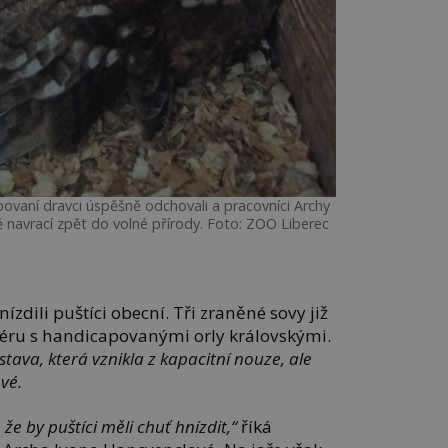
vaní dravci úspěšně odchovali a pracovníci Archy
ě navrací zpět do volné přírody. Foto: ZOO Liberec
ízdili puštíci obecní. Tři zraněné sovy již
liéru s handicapovanými orly královskými.
tava, která vznikla z kapacitní nouze, ale
ové.
že by puštíci měli chuť hnízdit,“
říká