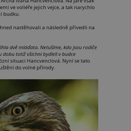
 Archa Ivana Hancvenclová. Na jaře však
emi ve voliéře jejich vejce, a tak narychlo
cí budku.
í ihned nastěhovali a následně přivedli na
íhla dvě mláďata. Netušíme, kdo jsou rodiče
ou dobu totiž všichni bydleli v budce
ózní situaci Hancvenclová. Nyní se tato
uštění do volné přírody.