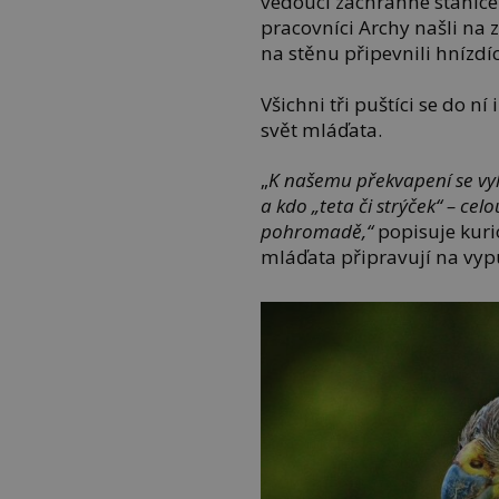
vedoucí záchranné stanice
pracovníci Archy našli na z
na stěnu připevnili hnízdí
Všichni tři puštíci se do n
svět mláďata.
„
K našemu překvapení se vyl
a kdo „teta či strýček“ – cel
pohromadě,“
popisuje kuri
mláďata připravují na vyp