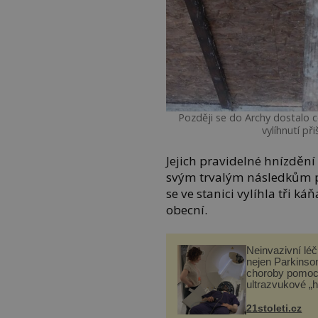
Později se do Archy dostalo c
vylíhnutí př
Jejich pravidelné hnízdění
svým trvalým následkům po
se ve stanici vylíhla tři ká
obecní.
Neinvazivní lé
nejen Parkinso
choroby pomoc
ultrazvukové „
21stoleti.cz