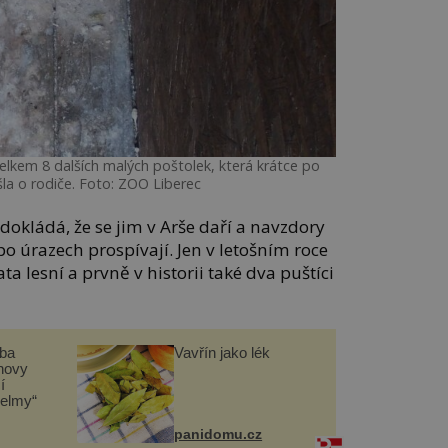
elkem 8 dalších malých poštolek, která krátce po
išla o rodiče. Foto: ZOO Liberec
 dokládá, že se jim v Arše daří a navzdory
 úrazech prospívají. Jen v letošním roce
ňata lesní a prvně v historii také dva puštíci
čba
Vavřín jako lék
novy
í
helmy“
panidomu.cz