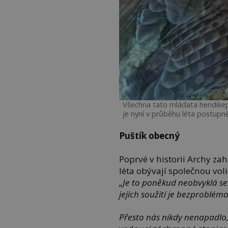
Všechna tato mláďata hendikepo
je nyní v průběhu léta postupn
Puštík obecný
Poprvé v historii Archy zahn
léta obývají společnou vo
„Je to poněkud neobvyklá ses
jejich soužití je bezproblém
Přesto nás nikdy nenapadlo, 