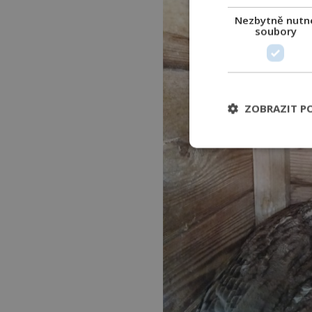
Nezbytně nutn
soubory
ZOBRAZIT P