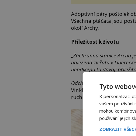
Adoptivní páry poštolek o
Všechna ptáčata jsou post
okolí Archy.
Příležitost k životu
„
Záchranná stanice Archa j
nalezená zvířata v Libereck
hendikepu tu dávají příležito
Odchovaná mláďata jsou je
Tyto webové
Vinklátová, náměstkyně pr
K personalizaci o
ruch Libereckého kraje.
vašem používání na
mohou kombinovat 
používání jejich s
ZOBRAZIT VŠE