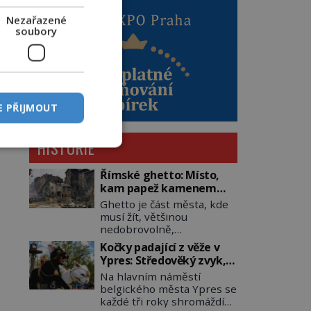
Nezařazené
soubory
E PŘIJMOUT
HISTORIE
Římské ghetto: Místo,
kam papež kamenem
dohodil
Ghetto je část města, kde
musí žít, většinou
nedobrovolně,
náboženská, rasová nebo
Kočky padající z věže v
národnostní menšina
Ypres: Středověký zvyk,
obyvatel. Bohaté
který dodnes budí
Na hlavním náměstí
historické zkušenosti mají
rozpaky
belgického města Ypres se
s takovým životem Židé. Už
každé tři roky shromáždí
od středověku jsou totiž v