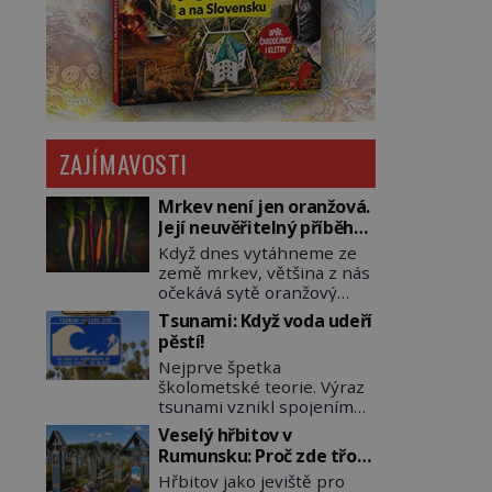
ZAJÍMAVOSTI
Mrkev není jen oranžová.
Její neuvěřitelný příběh
začíná fialovou barvou
Když dnes vytáhneme ze
země mrkev, většina z nás
očekává sytě oranžový
kořen. Jenže po většinu
Tsunami: Když voda udeří
své historie je mrkev
pěstí!
všechno možné, jen ne
Nejprve špetka
oranžová. Je fialová, žlutá,
školometské teorie. Výraz
bílá, někdy dokonce téměř
tsunami vznikl spojením
černá. Až díky stovkám let
japonských slov tsu
pečlivého šlechtění se z ní
Veselý hřbitov v
(přístav) a nami (vlna).
stává zelenina, bez které
Rumunsku: Proč zde třou
Jedná se o dlouhou vlnu,
si českou zahradu ani
pohřební plačky bídu s
Hřbitov jako jeviště pro
která je na volném moři
nedokážeme představit.